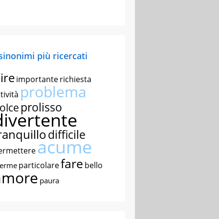
 sinonimi più ricercati
ire
importante
richiesta
problema
tività
prolisso
olce
divertente
ranquillo
difficile
acume
ermettere
fare
particolare
bello
nerme
amore
paura