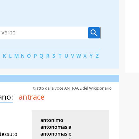
K
L
M
N
O
P
Q
R
S
T
U
V
W
X
Y
Z
tratto dalla voce ANTRACE del Wikizionario
ano:
antrace
antonimo
antonomasia
antonomasie
 tessuto