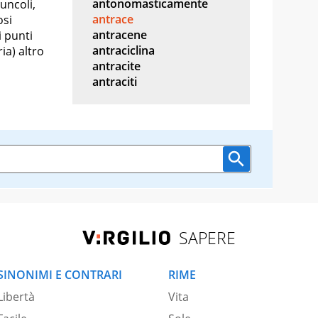
antonomasticamente
uncoli,
antrace
osi
antracene
i punti
antraciclina
ia) altro
antracite
antraciti
SAPERE
SINONIMI E CONTRARI
RIME
Libertà
Vita