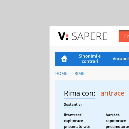
SAPERE
Sinonimi e
Vocabol
contrari
HOME
RIME
Rima con:
antrace
Sostantivi
litantrace
batrace
capitorace
capotorace
pneumatorace
pneumotora