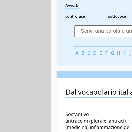
Avverbi
controluce
sottovoce
A
B
C
D
E
F
G
H
I
J
Dal vocabolario itali
Sostantivo
antrace m (plurale: antraci)
(medicina) infiammazione del