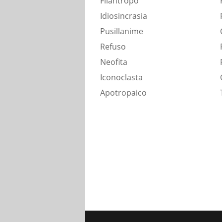
Filantropo
Idiosincrasia
Pusillanime
Refuso
Neofita
Iconoclasta
Apotropaico