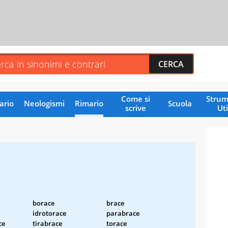
Come si
Strum
ario
Neologismi
Rimario
Scuola
scrive
Uti
borace
brace
idrotorace
parabrace
ce
tirabrace
torace