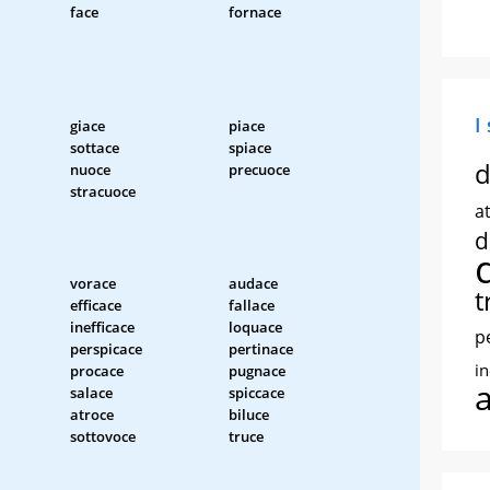
face
fornace
I
giace
piace
sottace
spiace
d
nuoce
precuoce
stracuoce
at
d
vorace
audace
t
efficace
fallace
inefficace
loquace
p
perspicace
pertinace
i
procace
pugnace
salace
spiccace
atroce
biluce
sottovoce
truce