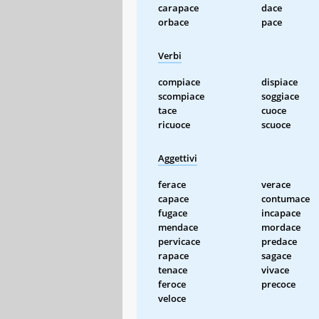
carapace
dace
orbace
pace
Verbi
compiace
dispiace
scompiace
soggiace
tace
cuoce
ricuoce
scuoce
Aggettivi
ferace
verace
capace
contumace
fugace
incapace
mendace
mordace
pervicace
predace
rapace
sagace
tenace
vivace
feroce
precoce
veloce