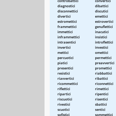
controbattici
convertici
diagnostici
dibattici
disconnettici
discutici
divertici
emettici
estromettici
estrovertici
frammettici
genuflettici
immettici
inacutici
inframmettici
insistici
intrasentici
introflettici
invertici
investici
mettici
omettici
percuotici
permettici
piatici
preavvertici
presentici
promettici
resistici
riabbattici
riavvertici
ribattici
ricommettici
riconnettici
riflettici
rimettici
ripartici
ripentici
riscuotici
risentici
rivestici
sbattici
scuotici
sentici
sofistici
sommettici