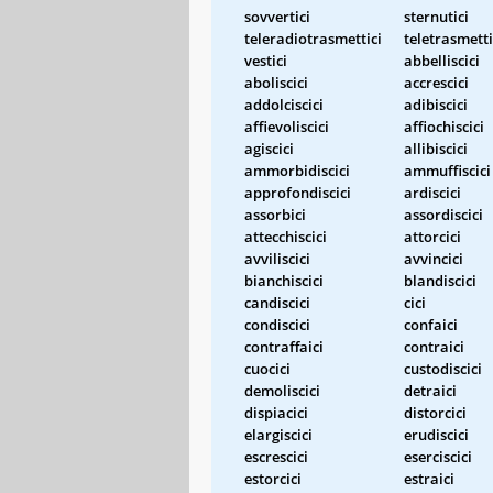
sovvertici
sternutici
teleradiotrasmettici
teletrasmetti
vestici
abbelliscici
aboliscici
accrescici
addolciscici
adibiscici
affievoliscici
affiochiscici
agiscici
allibiscici
ammorbidiscici
ammuffiscici
approfondiscici
ardiscici
assorbici
assordiscici
attecchiscici
attorcici
avviliscici
avvincici
bianchiscici
blandiscici
candiscici
cici
condiscici
confaici
contraffaici
contraici
cuocici
custodiscici
demoliscici
detraici
dispiacici
distorcici
elargiscici
erudiscici
escrescici
eserciscici
estorcici
estraici