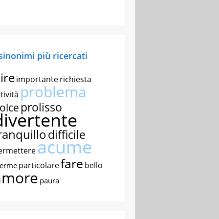
 sinonimi più ricercati
ire
importante
richiesta
problema
tività
prolisso
olce
divertente
ranquillo
difficile
acume
ermettere
fare
particolare
bello
nerme
amore
paura