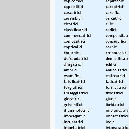
capicomici
capitecnici
cappellifici
cardatrici
cascatrici
caseifici
cerambici
cercatrici
cicatrici
cilici
classificatrici
codici
commendatrici
compendiatri
coniugatrici
conservifici
copricalici
cornici
coturnici
cronotecnici
defraudatrici
demistificatr
dragatrici
edifici
embrici
enunciatrici
esamifici
essiccatrici
falsificatrici
faticatrici
forgiatrici
fornicatrici
fraseggiatrici
frodatrici
giocatrici
giudici
grissinifici
ibridatrici
illuminotecnici
imbiancatric
imbragatrici
impaccatrici
incubatrici
indici
intagliatrici
intonacatrici