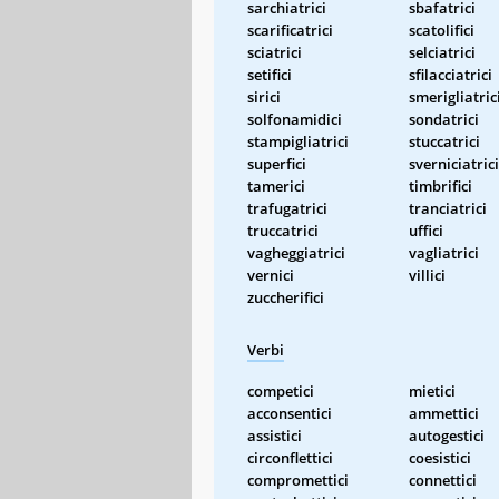
sarchiatrici
sbafatrici
scarificatrici
scatolifici
sciatrici
selciatrici
setifici
sfilacciatrici
sirici
smerigliatric
solfonamidici
sondatrici
stampigliatrici
stuccatrici
superfici
sverniciatrici
tamerici
timbrifici
trafugatrici
tranciatrici
truccatrici
uffici
vagheggiatrici
vagliatrici
vernici
villici
zuccherifici
Verbi
competici
mietici
acconsentici
ammettici
assistici
autogestici
circonflettici
coesistici
compromettici
connettici