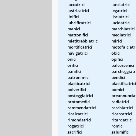
laccatrici
lanciatrici
lastricatrici
legatrici
linifici
lisciatrici
lubrificatrici
lucidatrici
manici
marchiatrici
mattonifici
mediatrici
mietitrebbiatrici
mirici
mortificatrici
motofalciatri
navigatrici
obici
onici
opifici
orifici
palcoscenici
panifici
parcheggiatr
patronimici
pendici
plasticatrici
plastificatric
polverifici
pomici
posteggiatrici
preannunciat
protomedici
radiatrici
rammendatrici
raschiatrici
ricalcatrici
ricercatrici
rimondatrici
ritardatrici
rogatrici
romici
sacrifici
salumifici