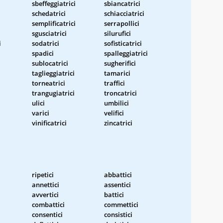
sbeffeggiatrici
sbiancatrici
schedatrici
schiacciatrici
semplificatrici
serrapollici
sgusciatrici
silurufici
i
sodatrici
sofisticatrici
spadici
spalleggiatrici
sublocatrici
sugherifici
taglieggiatrici
tamarici
torneatrici
traffici
trangugiatrici
troncatrici
ulici
umbilici
varici
velifici
vinificatrici
zincatrici
ripetici
abbattici
annettici
assentici
avvertici
battici
combattici
commettici
consentici
consistici