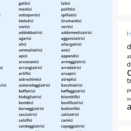
gattici
latici
mastici
polittici
i
sottoportici
spillatici
testatici
tiramantici
viatici
vortici
addobbatrici
addomesticatrici
I
agarici
agganciatrici
alici
allargatrici
d
ammaliatrici
anici
apici
appendici
at
arcoscenici
armeggiatrici
d
ci
arrangiatrici
arredatrici
artifici
aruspici
t
astrochimici
atreplici
rici
autonoleggiatrici
bacchiatrici
p
beffatrici
beffeggiatrici
bisbigliatrici
biscottifici
i
bombici
bonificatrici
borseggiatrici
bottonifici
cacciatrici
calciatrici
calzifici
camici
candeggiatrici
capeggiatrici