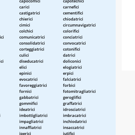
capocomici
capotecnici
carici
carnefici
castigatrici
cementifici
chierici
chiodatrici
cimici
circumnavigatrici
colchici
colorifici
ci
comunicatrici
conciatrici
consolidatrici
convocatrici
corteggiatrici
cotonifici
culici
datrici
ici
diseducatrici
doliconici
elici
elogiatrici
epinici
erpici
evocatrici
falciatrici
favoreggiatrici
forbici
fornici
fotomitragliatrici
gabbatrici
geroglifici
gommifici
graffatrici
ideatrici
idrosciatrici
i
imbottigliatrici
imbracatrici
impagliatrici
inchiodatrici
innaffiatrici
insaccatrici
iperici
iutifici