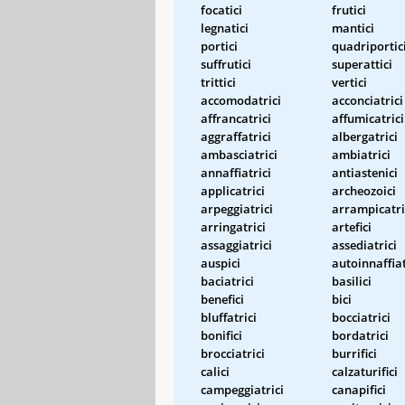
focatici
frutici
legnatici
mantici
portici
quadriportic
suffrutici
superattici
trittici
vertici
accomodatrici
acconciatrici
affrancatrici
affumicatrici
aggraffatrici
albergatrici
ambasciatrici
ambiatrici
annaffiatrici
antiastenici
applicatrici
archeozoici
arpeggiatrici
arrampicatri
arringatrici
artefici
assaggiatrici
assediatrici
auspici
autoinnaffiat
baciatrici
basilici
benefici
bici
bluffatrici
bocciatrici
bonifici
bordatrici
brocciatrici
burrifici
calici
calzaturifici
campeggiatrici
canapifici