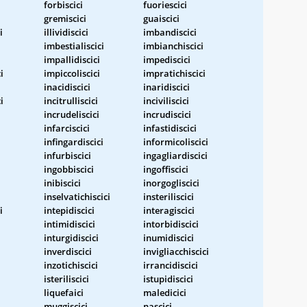
forbiscici
fuoriescici
gremiscici
guaiscici
i
illividiscici
imbandiscici
imbestialiscici
imbianchiscici
i
impallidiscici
impediscici
i
impiccoliscici
impratichiscici
inacidiscici
inaridiscici
i
incitrulliscici
inciviliscici
incrudeliscici
incrudiscici
infarciscici
infastidiscici
infingardiscici
informicoliscici
infurbiscici
ingagliardiscici
ingobbiscici
ingoffiscici
inibiscici
inorgogliscici
inselvatichiscici
insteriliscici
i
intepidiscici
interagiscici
intimidiscici
intorbidiscici
inturgidiscici
inumidiscici
inverdiscici
invigliacchiscici
inzotichiscici
irrancidiscici
isteriliscici
istupidiscici
liquefaici
maledicici
muggiscici
nascici