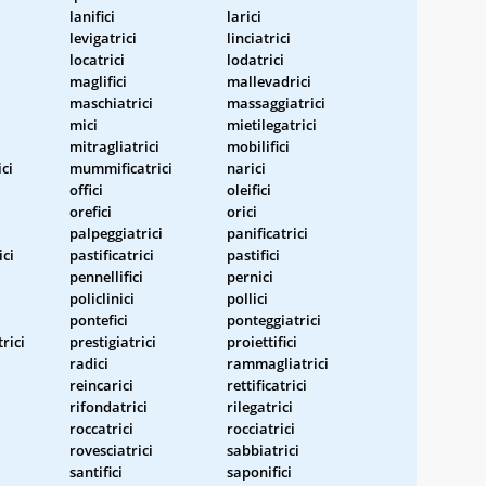
lanifici
larici
levigatrici
linciatrici
locatrici
lodatrici
maglifici
mallevadrici
maschiatrici
massaggiatrici
mici
mietilegatrici
mitragliatrici
mobilifici
ci
mummificatrici
narici
offici
oleifici
orefici
orici
palpeggiatrici
panificatrici
ici
pastificatrici
pastifici
pennellifici
pernici
i
policlinici
pollici
pontefici
ponteggiatrici
rici
prestigiatrici
proiettifici
radici
rammagliatrici
reincarici
rettificatrici
rifondatrici
rilegatrici
roccatrici
rocciatrici
rovesciatrici
sabbiatrici
santifici
saponifici