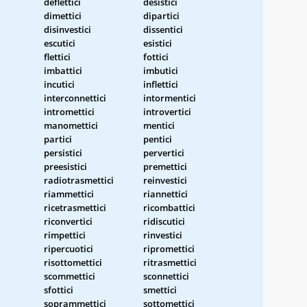
deflettici
desistici
dimettici
dipartici
disinvestici
dissentici
escutici
esistici
flettici
fottici
imbattici
imbutici
incutici
inflettici
interconnettici
intormentici
intromettici
introvertici
manomettici
mentici
partici
pentici
persistici
pervertici
preesistici
premettici
radiotrasmettici
reinvestici
riammettici
riannettici
ricetrasmettici
ricombattici
riconvertici
ridiscutici
rimpettici
rinvestici
ripercuotici
ripromettici
risottomettici
ritrasmettici
scommettici
sconnettici
sfottici
smettici
soprammettici
sottomettici