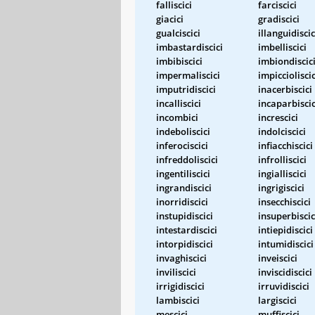
falliscici
farciscici
giacici
gradiscici
gualciscici
illanguidiscic
imbastardiscici
imbelliscici
imbibiscici
imbiondiscic
impermaliscici
impiccioliscic
imputridiscici
inacerbiscici
incalliscici
incaparbiscic
incombici
increscici
indeboliscici
indolciscici
inferociscici
infiacchiscici
infreddoliscici
infrolliscici
ingentiliscici
ingialliscici
ingrandiscici
ingrigiscici
inorridiscici
insecchiscici
instupidiscici
insuperbiscic
intestardiscici
intiepidiscici
intorpidiscici
intumidiscici
invaghiscici
inveiscici
inviliscici
inviscidiscici
irrigidiscici
irruvidiscici
lambiscici
largiscici
mescici
muffiscici