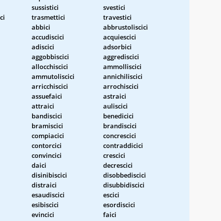
sussistici
svestici
ci
trasmettici
travestici
abbici
abbrustoliscici
accudiscici
acquiescici
adiscici
adsorbici
aggobbiscici
aggrediscici
allocchiscici
ammolliscici
ammutoliscici
annichiliscici
arricchiscici
arrochiscici
assuefaici
astraici
attraici
auliscici
bandiscici
benedicici
bramiscici
brandiscici
compiacici
concrescici
contorcici
contraddicici
convincici
crescici
daici
decrescici
disinibiscici
disobbediscici
distraici
disubbidiscici
esaudiscici
escici
esibiscici
esordiscici
evincici
faici