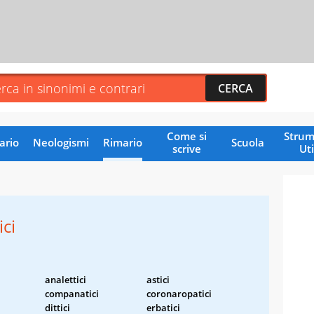
Come si
Strum
ario
Neologismi
Rimario
Scuola
scrive
Uti
ci
analettici
astici
companatici
coronaropatici
dittici
erbatici