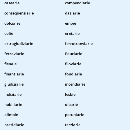
casearie
compendiarie
consequenziarie
daziarie
dolciarie
empie
eolie
erniarie
extragiudiziarie
ferrotranviarie
ferroviarie
fiduciarie
fienaie
filoviarie
finanziarie
fondiarie
giudiziarie
incendiarie
indiziarie
lesbie
nobiliarie
olearie
olimpie
pecuniarie
presidiarie
terziarie