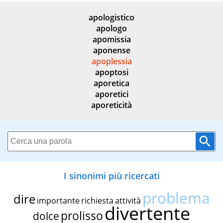
apologistico
apologo
apomissia
aponense
apoplessia
apoptosi
aporetica
aporetici
aporeticità
I sinonimi più ricercati
problema
dire
importante
richiesta
attività
divertente
prolisso
dolce