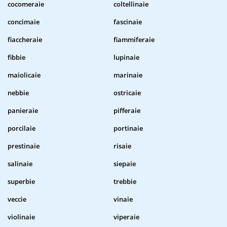
cocomeraie
coltellinaie
concimaie
fascinaie
fiaccheraie
fiammiferaie
fibbie
lupinaie
maiolicaie
marinaie
nebbie
ostricaie
panieraie
pifferaie
porcilaie
portinaie
prestinaie
risaie
salinaie
siepaie
superbie
trebbie
veccie
vinaie
violinaie
viperaie