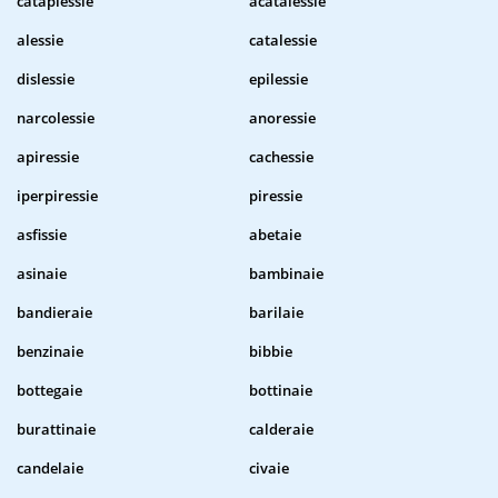
cataplessie
acatalessie
alessie
catalessie
dislessie
epilessie
narcolessie
anoressie
apiressie
cachessie
iperpiressie
piressie
asfissie
abetaie
asinaie
bambinaie
bandieraie
barilaie
benzinaie
bibbie
bottegaie
bottinaie
burattinaie
calderaie
candelaie
civaie