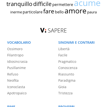
acume
tranquillo
difficile
permettere
amore
fare
particolare
bello
inerme
paura
SAPERE
VOCABOLARIO
SINONIMI E CONTRARI
Ossimoro
Libertà
Filantropo
Facile
Idiosincrasia
Pragmatico
Pusillanime
Conoscenza
Refuso
Riassunto
Neofita
Paradigma
Iconoclasta
Gioia
Apotropaico
Tristezza
RIME
PROVERBI