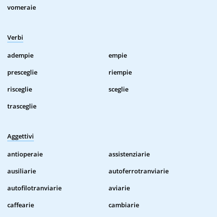
vomeraie
Verbi
adempie
empie
presceglie
riempie
risceglie
sceglie
trasceglie
Aggettivi
antioperaie
assistenziarie
ausiliarie
autoferrotranviarie
autofilotranviarie
aviarie
caffearie
cambiarie