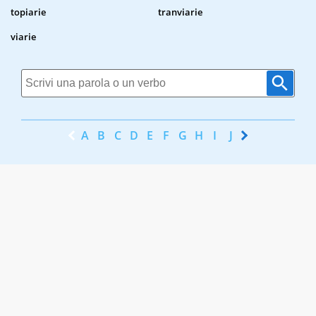
topiarie
tranviarie
viarie
A
B
C
D
E
F
G
H
I
J
K
L
M
N