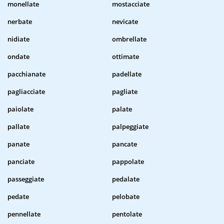
monellate
mostacciate
nerbate
nevicate
nidiate
ombrellate
ondate
ottimate
pacchianate
padellate
pagliacciate
pagliate
paiolate
palate
pallate
palpeggiate
panate
pancate
panciate
pappolate
passeggiate
pedalate
pedate
pelobate
pennellate
pentolate