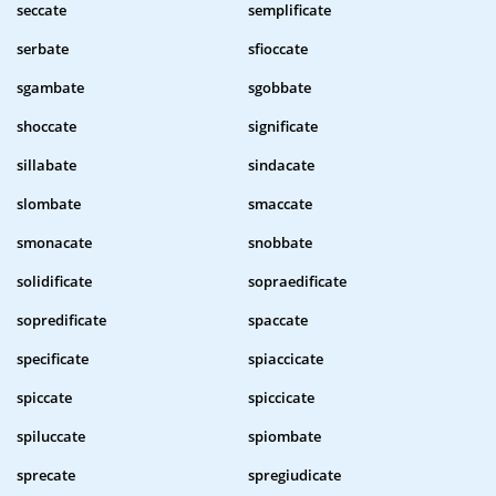
seccate
semplificate
serbate
sfioccate
sgambate
sgobbate
shoccate
significate
sillabate
sindacate
slombate
smaccate
smonacate
snobbate
solidificate
sopraedificate
sopredificate
spaccate
specificate
spiaccicate
spiccate
spiccicate
spiluccate
spiombate
sprecate
spregiudicate