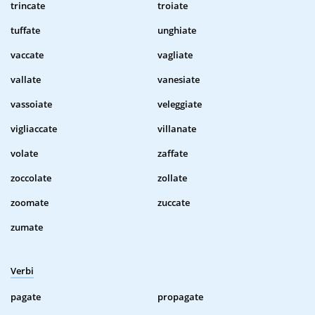
trincate
troiate
tuffate
unghiate
vaccate
vagliate
vallate
vanesiate
vassoiate
veleggiate
vigliaccate
villanate
volate
zaffate
zoccolate
zollate
zoomate
zuccate
zumate
Verbi
pagate
propagate