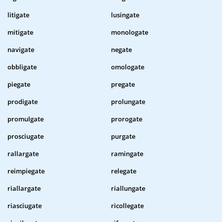
litigate
lusingate
mitigate
monologate
navigate
negate
obbligate
omologate
piegate
pregate
prodigate
prolungate
promulgate
prorogate
prosciugate
purgate
rallargate
ramingate
reimpiegate
relegate
riallargate
riallungate
riasciugate
ricollegate