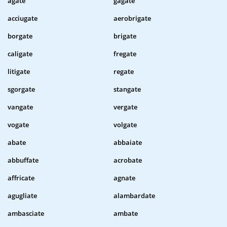
agate
gagate
acciugate
aerobrigate
borgate
brigate
caligate
fregate
litigate
regate
sgorgate
stangate
vangate
vergate
vogate
volgate
abate
abbaiate
abbuffate
acrobate
affricate
agnate
agugliate
alambardate
ambasciate
ambate