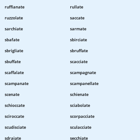
ruffianate
rullate
ruzzolate
saccate
sarchiate
sarmate
sbafate
sbirciate
sbrigliate
sbruffate
sbuffate
scacciate
scaffalate
scampagnate
scampanate
scampanellate
scenate
schienate
schioccate
sciabolate
sciroccate
scorpacciate
scudisciate
sculacciate
sdraiate
secchiate