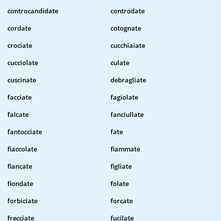
controcandidate
controdate
cordate
cotognate
crociate
cucchiaiate
cucciolate
culate
cuscinate
debragliate
facciate
fagiolate
falcate
fanciullate
fantocciate
fate
fiaccolate
fiammate
fiancate
figliate
fiondate
folate
forbiciate
forcate
frecciate
fucilate