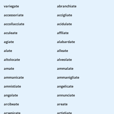
variegate
abranchiate
accessoriate
accigliate
accollacciate
acidulate
aculeate
affilate
agiate
alabardate
alate
alleate
altolocate
alveolate
amate
ammalate
ammanicate
ammanigliate
amnistiate
angelicate
angolate
annunciate
arcibeate
areate
arsenicate
artigliate