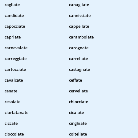
cagliate
canagliate
candidate
cannicciate
capocciate
cappellate
capriate
carambolate
carnevalate
carognate
carreggiate
carrellate
cartocciate
castagnate
cavalcate
ceffate
cenate
cervellate
cesoiate
chiocciate
ciarlatanate
cicalate
ciccate
cinghiate
cioccolate
coltellate