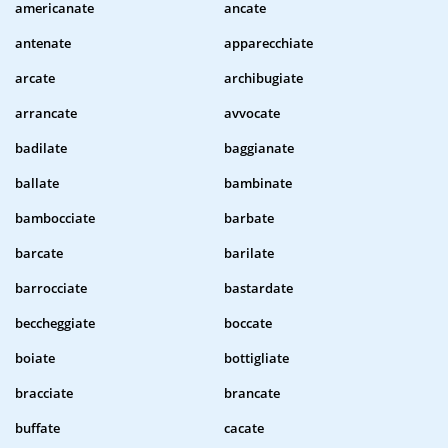
americanate
ancate
antenate
apparecchiate
arcate
archibugiate
arrancate
avvocate
badilate
baggianate
ballate
bambinate
bambocciate
barbate
barcate
barilate
barrocciate
bastardate
beccheggiate
boccate
boiate
bottigliate
bracciate
brancate
buffate
cacate