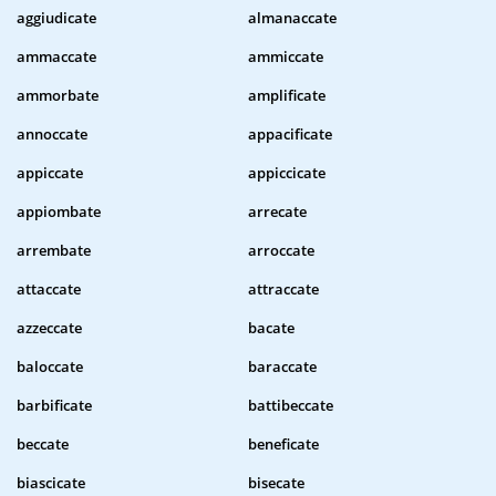
aggiudicate
almanaccate
ammaccate
ammiccate
ammorbate
amplificate
annoccate
appacificate
appiccate
appiccicate
appiombate
arrecate
arrembate
arroccate
attaccate
attraccate
azzeccate
bacate
baloccate
baraccate
barbificate
battibeccate
beccate
beneficate
biascicate
bisecate