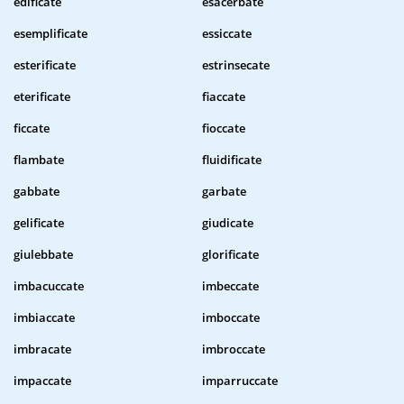
edificate
esacerbate
esemplificate
essiccate
esterificate
estrinsecate
eterificate
fiaccate
ficcate
fioccate
flambate
fluidificate
gabbate
garbate
gelificate
giudicate
giulebbate
glorificate
imbacuccate
imbeccate
imbiaccate
imboccate
imbracate
imbroccate
impaccate
imparruccate