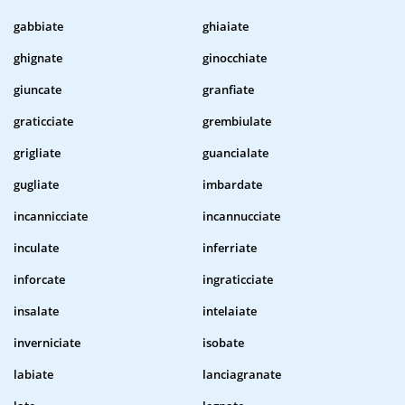
gabbiate
ghiaiate
ghignate
ginocchiate
giuncate
granfiate
graticciate
grembiulate
grigliate
guancialate
gugliate
imbardate
incannicciate
incannucciate
inculate
inferriate
inforcate
ingraticciate
insalate
intelaiate
inverniciate
isobate
labiate
lanciagranate