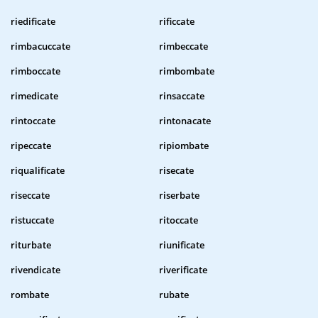
riedificate
rificcate
rimbacuccate
rimbeccate
rimboccate
rimbombate
rimedicate
rinsaccate
rintoccate
rintonacate
ripeccate
ripiombate
riqualificate
risecate
riseccate
riserbate
ristuccate
ritoccate
riturbate
riunificate
rivendicate
riverificate
rombate
rubate