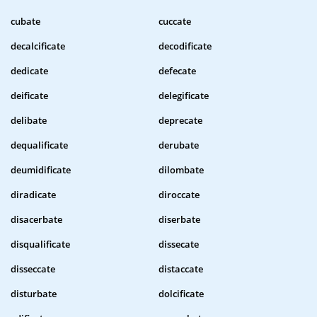
cubate
cuccate
decalcificate
decodificate
dedicate
defecate
deificate
delegificate
delibate
deprecate
dequalificate
derubate
deumidificate
dilombate
diradicate
diroccate
disacerbate
diserbate
disqualificate
dissecate
disseccate
distaccate
disturbate
dolcificate