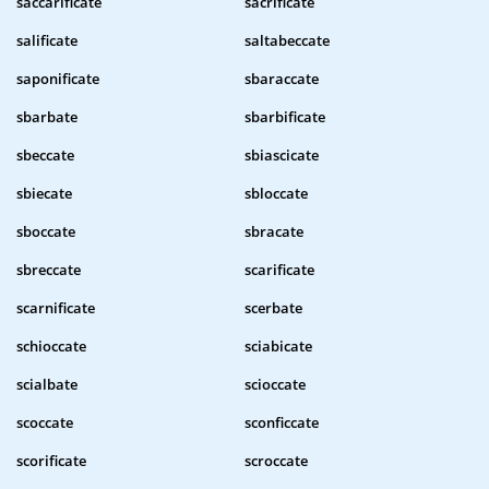
saccarificate
sacrificate
salificate
saltabeccate
saponificate
sbaraccate
sbarbate
sbarbificate
sbeccate
sbiascicate
sbiecate
sbloccate
sboccate
sbracate
sbreccate
scarificate
scarnificate
scerbate
schioccate
sciabicate
scialbate
scioccate
scoccate
sconficcate
scorificate
scroccate