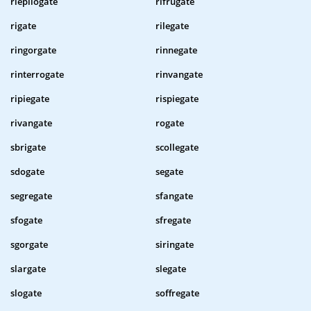
riepilogate
rifrugate
rigate
rilegate
ringorgate
rinnegate
rinterrogate
rinvangate
ripiegate
rispiegate
rivangate
rogate
sbrigate
scollegate
sdogate
segate
segregate
sfangate
sfogate
sfregate
sgorgate
siringate
slargate
slegate
slogate
soffregate