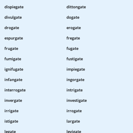
dispiegate
dittongate
divulgate
dogate
drogate
erogate
espurgate
fregate
frugate
fugate
fumigate
fustigate
ignifugate
impiegate
infangate
ingorgate
interrogate
intrigate
invergate
investigate
irrigate
irrogate
istigate
largate
legate
levigate