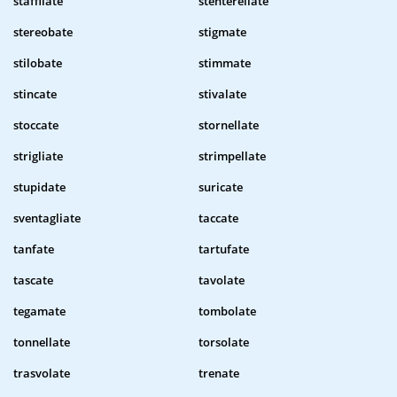
staffilate
stenterellate
stereobate
stigmate
stilobate
stimmate
stincate
stivalate
stoccate
stornellate
strigliate
strimpellate
stupidate
suricate
sventagliate
taccate
tanfate
tartufate
tascate
tavolate
tegamate
tombolate
tonnellate
torsolate
trasvolate
trenate