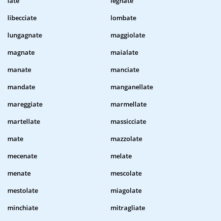
late
legnate
libecciate
lombate
lungagnate
maggiolate
magnate
maialate
manate
manciate
mandate
manganellate
mareggiate
marmellate
martellate
massicciate
mate
mazzolate
mecenate
melate
menate
mescolate
mestolate
miagolate
minchiate
mitragliate