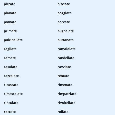
piccate
pisciate
planate
poggiate
pomate
porcate
primate
pugnalate
pulcinellate
puttanate
ragliate
ramaiolate
ramate
randellate
rasoiate
ravviate
razzolate
remate
ricascate
rimenate
rimescolate
rimpatriate
rinculate
rivoltellate
roccate
rollate