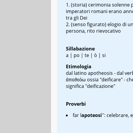
(storia) cerimonia solenne p
imperatori romani erano ann
tra gli Dei
(senso figurato) elogio di u
persona, rito rievocativo
Sillabazione
a | po | te | ò | si
Etimologia
dal latino
apotheosis
- dal ve
ἀποϑεόω
ossia "deificare" - ch
significa "deificazione"
Proverbi
far l
apoteosi
'': celebrare, 