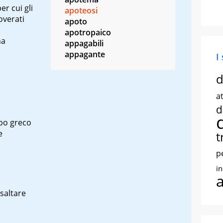
er cui gli
apoteosi
overati
apoto
apotropaico
na
appagabili
appagante
I
d
at
d
rbo greco
e
t
p
i
esaltare