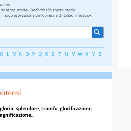
onario
ns Attribuzione-Condividi allo stesso modo
un modo espressione dell’opinione di Italiaonline S.p.A.
K
L
M
N
O
P
Q
R
S
T
U
V
W
X
Y
Z
oteosi
gloria
,
splendore
,
trionfo
,
glorificazione
,
agnificazione
...