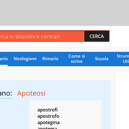
Come si
Strum
ario
Neologismi
Rimario
Scuola
scrive
Uti
ano:
Apoteosi
apostrofi
apostrofo
apotegma
apotema