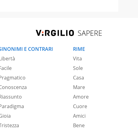
SAPERE
SINONIMI E CONTRARI
RIME
Libertà
Vita
Facile
Sole
Pragmatico
Casa
Conoscenza
Mare
Riassunto
Amore
Paradigma
Cuore
Gioia
Amici
Tristezza
Bene