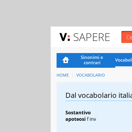
SAPERE
Sinonimi e
Vocabol
contrari
HOME
VOCABOLARIO
Dal vocabolario itali
Sostantivo
apoteosi
f inv