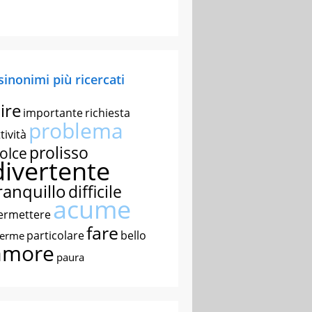
 sinonimi più ricercati
ire
importante
richiesta
problema
tività
prolisso
olce
divertente
ranquillo
difficile
acume
ermettere
fare
particolare
bello
nerme
amore
paura