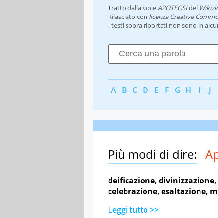
Tratto dalla voce
APOTEOSI
del
Wikizi
Rilasciato con
licenza Creative Commo
I testi sopra riportati non sono in alc
A
B
C
D
E
F
G
H
I
J
Più modi di dire:
Ap
deificazione
,
divinizzazione
,
celebrazione
,
esaltazione
,
m
Leggi tutto >>