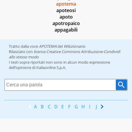
apotema
apoteosi
apoto
apotropaico
appagabili
Tratto dalla voce
APOTEMA
del
Wikizionario
Rilasciato con
licenza Creative Commons Attribuzione-Condividi
allo stesso modo
I testi sopra riportati non sono in alcun modo espressione
dell’opinione di Italiaonline S.p.A.
A
B
C
D
E
F
G
H
I
J
K
L
M
N