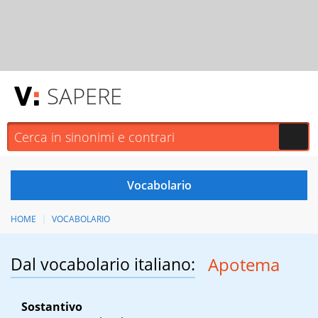
SAPERE
HOME
VOCABOLARIO
Dal vocabolario italiano:
Apotema
Sostantivo