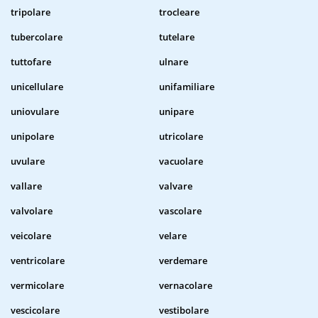
tripolare
trocleare
tubercolare
tutelare
tuttofare
ulnare
unicellulare
unifamiliare
uniovulare
unipare
unipolare
utricolare
uvulare
vacuolare
vallare
valvare
valvolare
vascolare
veicolare
velare
ventricolare
verdemare
vermicolare
vernacolare
vescicolare
vestibolare