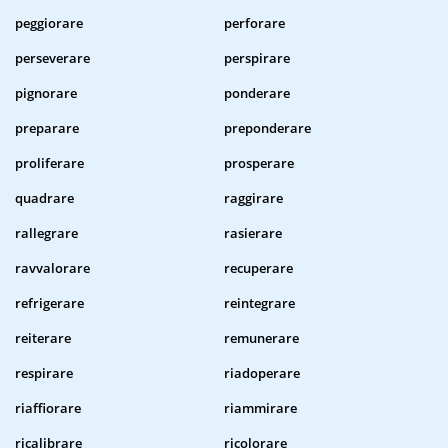
peggiorare
perforare
perseverare
perspirare
pignorare
ponderare
preparare
preponderare
proliferare
prosperare
quadrare
raggirare
rallegrare
rasierare
ravvalorare
recuperare
refrigerare
reintegrare
reiterare
remunerare
respirare
riadoperare
riaffiorare
riammirare
ricalibrare
ricolorare