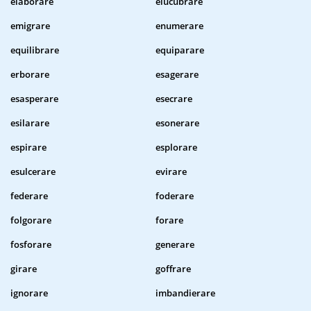
elaborare
elucubrare
emigrare
enumerare
equilibrare
equiparare
erborare
esagerare
esasperare
esecrare
esilarare
esonerare
espirare
esplorare
esulcerare
evirare
federare
foderare
folgorare
forare
fosforare
generare
girare
goffrare
ignorare
imbandierare