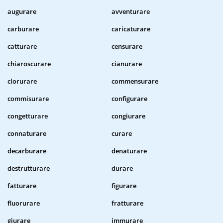
augurare
avventurare
carburare
caricaturare
catturare
censurare
chiaroscurare
cianurare
clorurare
commensurare
commisurare
configurare
congetturare
congiurare
connaturare
curare
decarburare
denaturare
destrutturare
durare
fatturare
figurare
fluorurare
fratturare
giurare
immurare