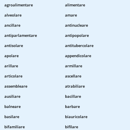
agroalimentare
alimentare
alveolare
amare
ancillare
antinucleare
antiparlamentare
antipopolare
antisolare
antitubercolare
apolare
appendicolare
arillare
armillare
articolare
ascellare
assembleare
atrabiliare
ausiliare
bacillare
balneare
barbare
basilare
biauricolare
bifamiliare
bifilare