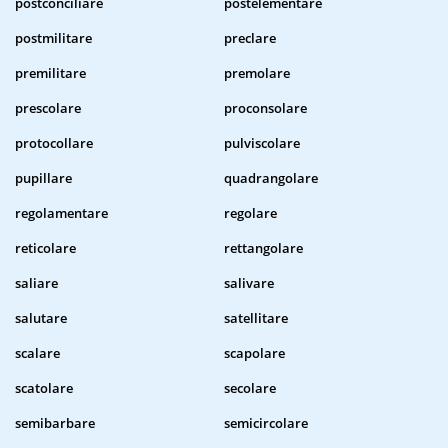
postconciliare
postelementare
postmilitare
preclare
premilitare
premolare
prescolare
proconsolare
protocollare
pulviscolare
pupillare
quadrangolare
regolamentare
regolare
reticolare
rettangolare
saliare
salivare
salutare
satellitare
scalare
scapolare
scatolare
secolare
semibarbare
semicircolare