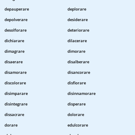
depauperare
deplorare
depolverare
desiderare
desolforare
deteriorare
dichiarare
dilacerare
dimagrare
dimorare
disaerare
disalberare
disamorare
disancorare
discolorare
disfiorare
disimparare
disinnamorare
disintegrare
disperare
dissacrare
dolorare
dorare
edulcorare