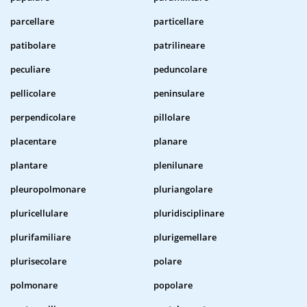
parcellare
particellare
patibolare
patrilineare
peculiare
peduncolare
pellicolare
peninsulare
perpendicolare
pillolare
placentare
planare
plantare
plenilunare
pleuropolmonare
pluriangolare
pluricellulare
pluridisciplinare
plurifamiliare
plurigemellare
plurisecolare
polare
polmonare
popolare