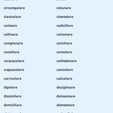
circumpolare
cislunare
clavicolare
clientelare
cocleare
codicillare
collinare
colonnare
complanare
conciliare
consiliare
consolare
corpuscolare
cotiledonare
crepuscolare
cunicolare
curricolare
cuticolare
dipolare
disciplinare
dissimilare
dolceamare
domiciliare
elementare