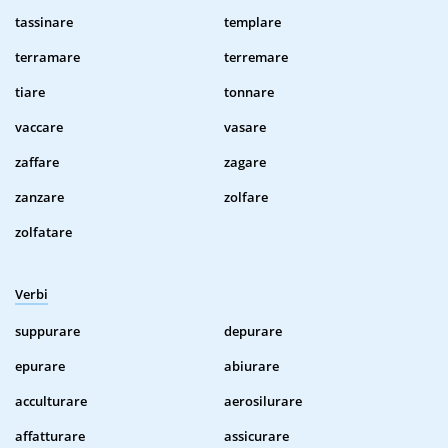
tassinare
templare
terramare
terremare
tiare
tonnare
vaccare
vasare
zaffare
zagare
zanzare
zolfare
zolfatare
Verbi
suppurare
depurare
epurare
abiurare
acculturare
aerosilurare
affatturare
assicurare