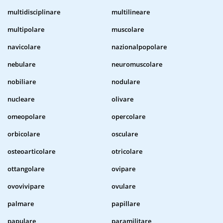
multidisciplinare
multilineare
multipolare
muscolare
navicolare
nazionalpopolare
nebulare
neuromuscolare
nobiliare
nodulare
nucleare
olivare
omeopolare
opercolare
orbicolare
osculare
osteoarticolare
otricolare
ottangolare
ovipare
ovovivipare
ovulare
palmare
papillare
papulare
paramilitare