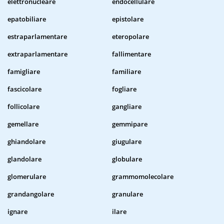
elettronucleare
endocellulare
epatobiliare
epistolare
estraparlamentare
eteropolare
extraparlamentare
fallimentare
famigliare
familiare
fascicolare
fogliare
follicolare
gangliare
gemellare
gemmipare
ghiandolare
giugulare
glandolare
globulare
glomerulare
grammomolecolare
grandangolare
granulare
ignare
ilare