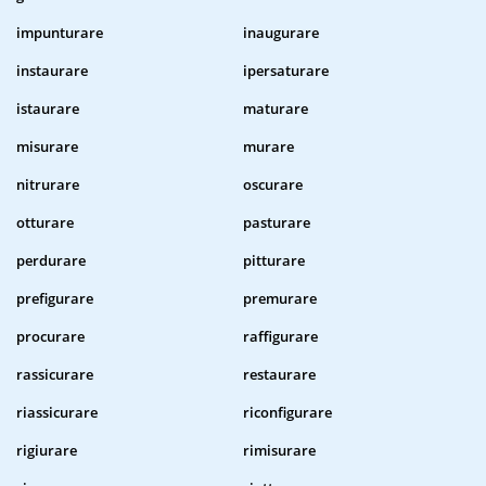
impunturare
inaugurare
instaurare
ipersaturare
istaurare
maturare
misurare
murare
nitrurare
oscurare
otturare
pasturare
perdurare
pitturare
prefigurare
premurare
procurare
raffigurare
rassicurare
restaurare
riassicurare
riconfigurare
rigiurare
rimisurare