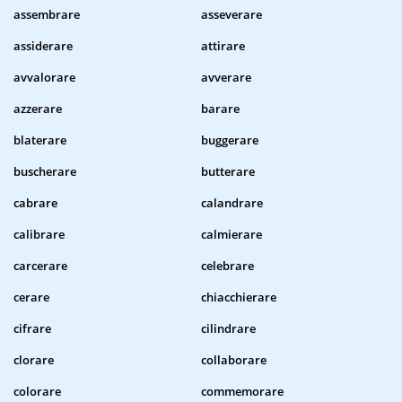
assembrare
asseverare
assiderare
attirare
avvalorare
avverare
azzerare
barare
blaterare
buggerare
buscherare
butterare
cabrare
calandrare
calibrare
calmierare
carcerare
celebrare
cerare
chiacchierare
cifrare
cilindrare
clorare
collaborare
colorare
commemorare