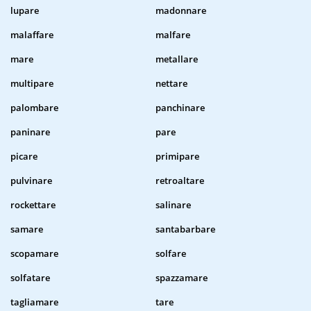
lupare
madonnare
malaffare
malfare
mare
metallare
multipare
nettare
palombare
panchinare
paninare
pare
picare
primipare
pulvinare
retroaltare
rockettare
salinare
samare
santabarbare
scopamare
solfare
solfatare
spazzamare
tagliamare
tare