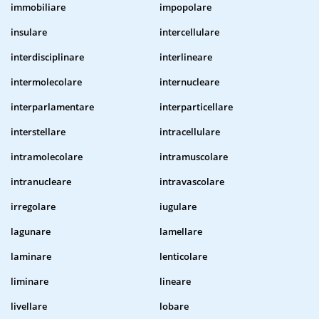
immobiliare
impopolare
insulare
intercellulare
interdisciplinare
interlineare
intermolecolare
internucleare
interparlamentare
interparticellare
interstellare
intracellulare
intramolecolare
intramuscolare
intranucleare
intravascolare
irregolare
iugulare
lagunare
lamellare
laminare
lenticolare
liminare
lineare
livellare
lobare