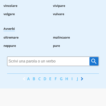
vincolare
vivipare
volgare
vulvare
Avverbi
oltremare
malincuore
neppure
pure
A
B
C
D
E
F
G
H
I
J
K
L
M
N