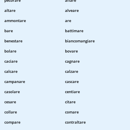
pecorare
affare
altare
alveare
ammontare
are
bare
battimare
benestare
biancomangiare
bolare
bovare
caciare
cagnare
calcare
calzare
campanare
cascare
casolare
centiare
cesare
citare
collare
comare
compare
contraltare