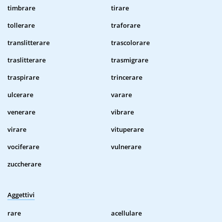
timbrare
tirare
tollerare
traforare
translitterare
trascolorare
traslitterare
trasmigrare
traspirare
trincerare
ulcerare
varare
venerare
vibrare
virare
vituperare
vociferare
vulnerare
zuccherare
Aggettivi
rare
acellulare