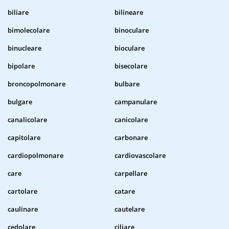
biliare
bilineare
bimolecolare
binoculare
binucleare
bioculare
bipolare
bisecolare
broncopolmonare
bulbare
bulgare
campanulare
canalicolare
canicolare
capitolare
carbonare
cardiopolmonare
cardiovascolare
care
carpellare
cartolare
catare
caulinare
cautelare
cedolare
ciliare