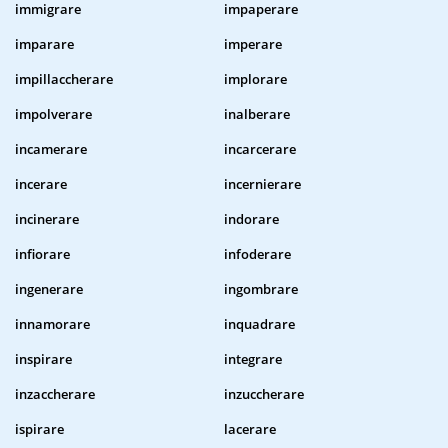
immigrare
impaperare
imparare
imperare
impillaccherare
implorare
impolverare
inalberare
incamerare
incarcerare
incerare
incernierare
incinerare
indorare
infiorare
infoderare
ingenerare
ingombrare
innamorare
inquadrare
inspirare
integrare
inzaccherare
inzuccherare
ispirare
lacerare