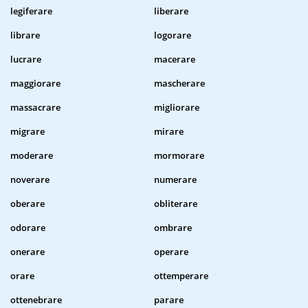
legiferare
liberare
librare
logorare
lucrare
macerare
maggiorare
mascherare
massacrare
migliorare
migrare
mirare
moderare
mormorare
noverare
numerare
oberare
obliterare
odorare
ombrare
onerare
operare
orare
ottemperare
ottenebrare
parare