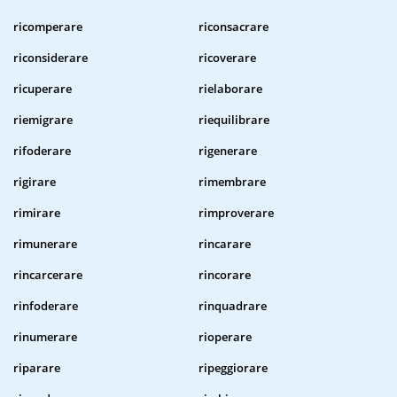
ricomperare
riconsacrare
riconsiderare
ricoverare
ricuperare
rielaborare
riemigrare
riequilibrare
rifoderare
rigenerare
rigirare
rimembrare
rimirare
rimproverare
rimunerare
rincarare
rincarcerare
rincorare
rinfoderare
rinquadrare
rinumerare
rioperare
riparare
ripeggiorare