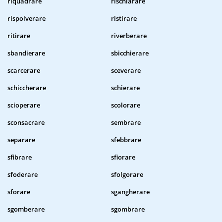
riquadrare
rischiarare
rispolverare
ristirare
ritirare
riverberare
sbandierare
sbicchierare
scarcerare
sceverare
schiccherare
schierare
scioperare
scolorare
sconsacrare
sembrare
separare
sfebbrare
sfibrare
sfiorare
sfoderare
sfolgorare
sforare
sgangherare
sgomberare
sgombrare