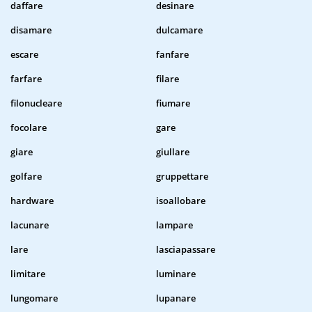
daffare
desinare
disamare
dulcamare
escare
fanfare
farfare
filare
filonucleare
fiumare
focolare
gare
giare
giullare
golfare
gruppettare
hardware
isoallobare
lacunare
lampare
lare
lasciapassare
limitare
luminare
lungomare
lupanare