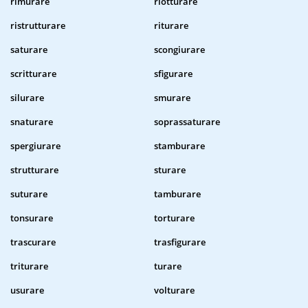
rimurare
riotturare
ristrutturare
riturare
saturare
scongiurare
scritturare
sfigurare
silurare
smurare
snaturare
soprassaturare
spergiurare
stamburare
strutturare
sturare
suturare
tamburare
tonsurare
torturare
trascurare
trasfigurare
triturare
turare
usurare
volturare