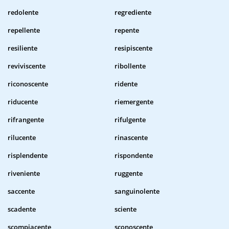
redolente
regrediente
repellente
repente
resiliente
resipiscente
reviviscente
ribollente
riconoscente
ridente
riducente
riemergente
rifrangente
rifulgente
rilucente
rinascente
risplendente
rispondente
riveniente
ruggente
saccente
sanguinolente
scadente
sciente
scompiacente
sconoscente