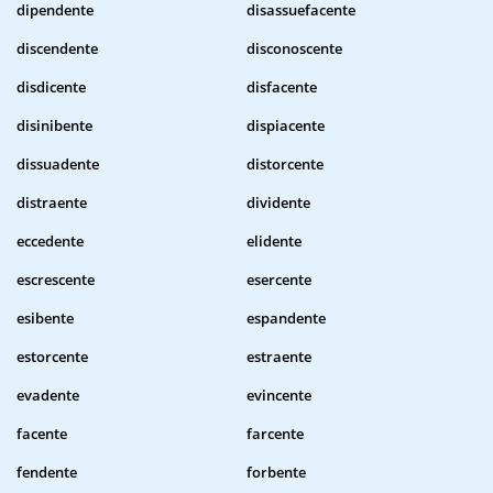
dipendente
disassuefacente
discendente
disconoscente
disdicente
disfacente
disinibente
dispiacente
dissuadente
distorcente
distraente
dividente
eccedente
elidente
escrescente
esercente
esibente
espandente
estorcente
estraente
evadente
evincente
facente
farcente
fendente
forbente