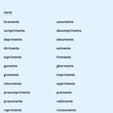
Verbi
bramente
assumente
comprimente
decomprimente
deprimente
desumente
dirimente
esimente
esprimente
fremente
gemente
ghermente
gremente
imprimente
intormente
opprimente
precomprimente
premente
presumente
redimente
reprimente
riassumente