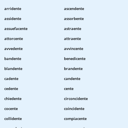
arridente
ascendente
assidente
assorbente
assuefacente
astraente
attorcente
attraente
avvedente
avvincente
bandente
benedicente
blandente
brandente
cadente
candente
cedente
cente
chiedente
circoncidente
cocente
coincidente
collidente
compiacente