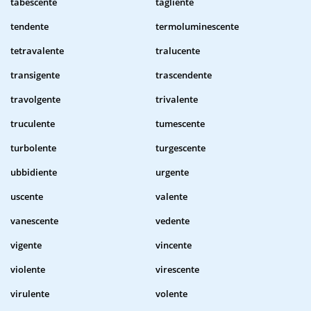
tabescente
tagliente
tendente
termoluminescente
tetravalente
tralucente
transigente
trascendente
travolgente
trivalente
truculente
tumescente
turbolente
turgescente
ubbidiente
urgente
uscente
valente
vanescente
vedente
vigente
vincente
violente
virescente
virulente
volente