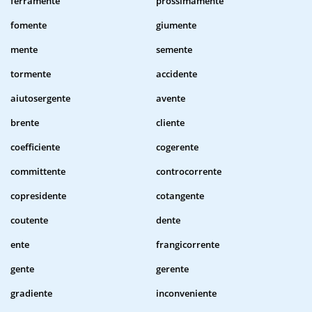
ferramente
prossimamente
fomente
giumente
mente
semente
tormente
accidente
aiutosergente
avente
brente
cliente
coefficiente
cogerente
committente
controcorrente
copresidente
cotangente
coutente
dente
ente
frangicorrente
gente
gerente
gradiente
inconveniente