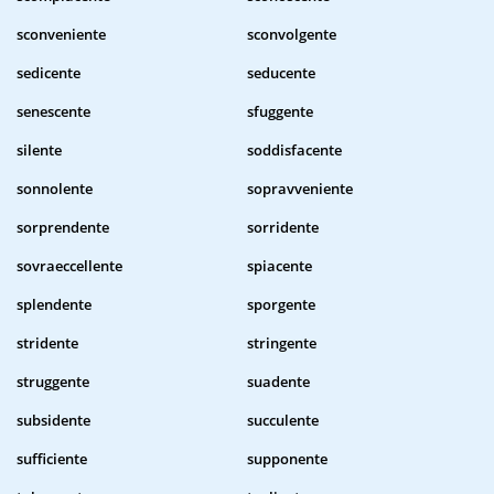
sconveniente
sconvolgente
sedicente
seducente
senescente
sfuggente
silente
soddisfacente
sonnolente
sopravveniente
sorprendente
sorridente
sovraeccellente
spiacente
splendente
sporgente
stridente
stringente
struggente
suadente
subsidente
succulente
sufficiente
supponente