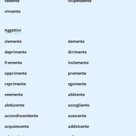
vedente
vilipendente
vincente
Aggettivi
clemente
demente
deprimente
dirimente
fremente
inclemente
opprimente
premente
reprimente
sgomente
veemente
abbiente
abducente
accogliente
accondiscendente
acescente
acquiescente
addolcente