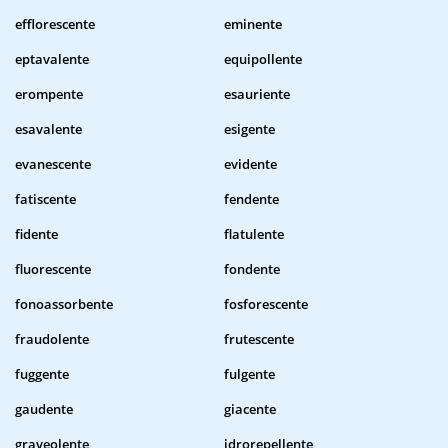
efflorescente
eminente
eptavalente
equipollente
erompente
esauriente
esavalente
esigente
evanescente
evidente
fatiscente
fendente
fidente
flatulente
fluorescente
fondente
fonoassorbente
fosforescente
fraudolente
frutescente
fuggente
fulgente
gaudente
giacente
graveolente
idrorepellente