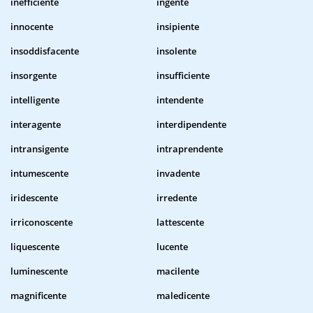
inefficiente
ingente
innocente
insipiente
insoddisfacente
insolente
insorgente
insufficiente
intelligente
intendente
interagente
interdipendente
intransigente
intraprendente
intumescente
invadente
iridescente
irredente
irriconoscente
lattescente
liquescente
lucente
luminescente
macilente
magnificente
maledicente