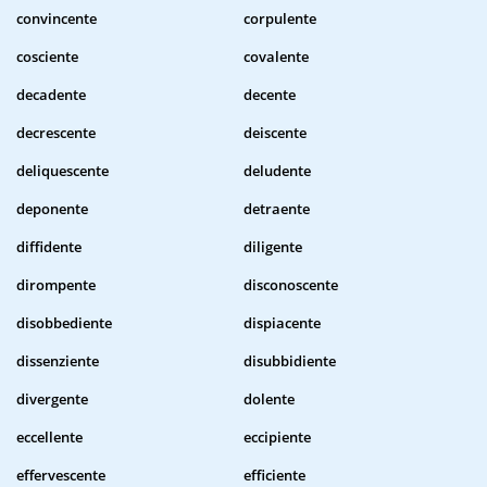
convincente
corpulente
cosciente
covalente
decadente
decente
decrescente
deiscente
deliquescente
deludente
deponente
detraente
diffidente
diligente
dirompente
disconoscente
disobbediente
dispiacente
dissenziente
disubbidiente
divergente
dolente
eccellente
eccipiente
effervescente
efficiente