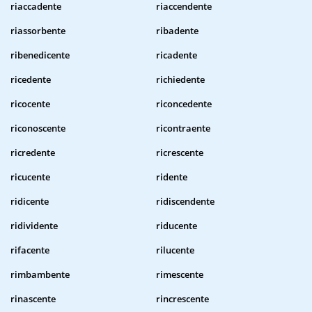
riaccadente
riaccendente
riassorbente
ribadente
ribenedicente
ricadente
ricedente
richiedente
ricocente
riconcedente
riconoscente
ricontraente
ricredente
ricrescente
ricucente
ridente
ridicente
ridiscendente
ridividente
riducente
rifacente
rilucente
rimbambente
rimescente
rinascente
rincrescente