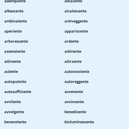
adempiente
adiacente
albescente
alcalescente
ambivalente
antiveggente
aperiente
appariscente
arborescente
ardente
assenziente
astinente
attinente
attraente
aulente
autocosciente
autopulente
autoreggente
autosufficiente
avvenente
avvilente
avvincente
avvolgente
benedicente
benevolente
bioluminescente