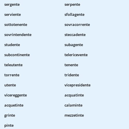
sergente
serpente
serviente
sfollagente
sottotenente
sovracorrente
sovrintendente
steccadente
studente
subagente
subcontinente
telericevente
teleutente
tenente
torrente
tridente
utente
vicepresidente
vicereggente
acquatinte
acquetinte
calaminte
grinte
mezzetinte
pinte