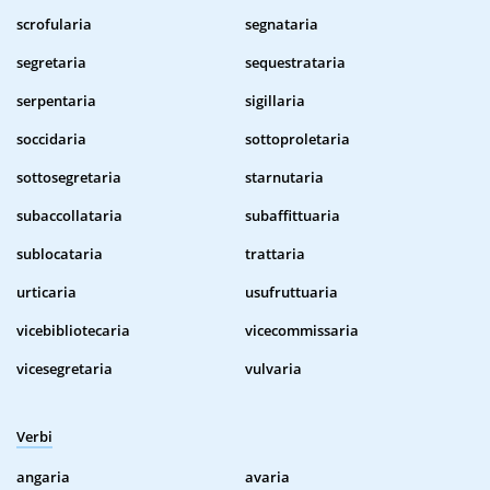
scrofularia
segnataria
segretaria
sequestrataria
serpentaria
sigillaria
soccidaria
sottoproletaria
sottosegretaria
starnutaria
subaccollataria
subaffittuaria
sublocataria
trattaria
urticaria
usufruttuaria
vicebibliotecaria
vicecommissaria
vicesegretaria
vulvaria
Verbi
angaria
avaria