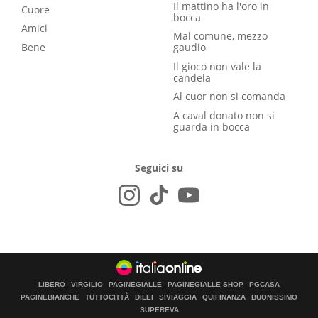
Il mattino ha l'oro in
Cuore
bocca
Amici
Mal comune, mezzo
Bene
gaudio
Il gioco non vale la
candela
Al cuor non si comanda
A caval donato non si
guarda in bocca
Seguici su
LIBERO
VIRGILIO
PAGINEGIALLE
PAGINEGIALLE SHOP
PGCASA
PAGINEBIANCHE
TUTTOCITTÀ
DILEI
SIVIAGGIA
QUIFINANZA
BUONISSIMO
SUPEREVA