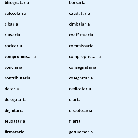
bisognataria
borsaria
calceolaria
caudataria
cibaria
cimbalaria
clavaria
coaffittuaria
coclearia
commissaria
compromissaria
comproprietaria
conciaria
consegnataria
contributaria
cosegretaria
dataria
dedicataria
delegataria
diaria
dignitaria
discotecaria
feudataria
filaria
firmataria
gesummaria