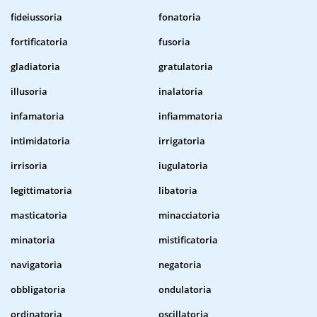
fideiussoria
fonatoria
fortificatoria
fusoria
gladiatoria
gratulatoria
illusoria
inalatoria
infamatoria
infiammatoria
intimidatoria
irrigatoria
irrisoria
iugulatoria
legittimatoria
libatoria
masticatoria
minacciatoria
minatoria
mistificatoria
navigatoria
negatoria
obbligatoria
ondulatoria
ordinatoria
oscillatoria