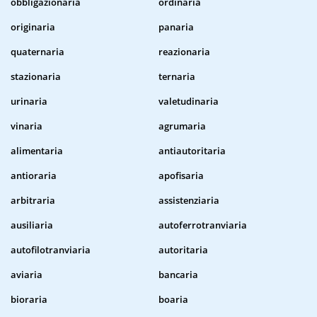
obbligazionaria
ordinaria
originaria
panaria
quaternaria
reazionaria
stazionaria
ternaria
urinaria
valetudinaria
vinaria
agrumaria
alimentaria
antiautoritaria
antioraria
apofisaria
arbitraria
assistenziaria
ausiliaria
autoferrotranviaria
autofilotranviaria
autoritaria
aviaria
bancaria
bioraria
boaria