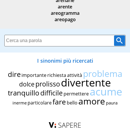
arenarie
arente
areogramma
areopago
I sinonimi più ricercati
problema
dire
importante
richiesta
attività
divertente
prolisso
dolce
acume
tranquillo
difficile
permettere
amore
fare
particolare
bello
inerme
paura
SAPERE