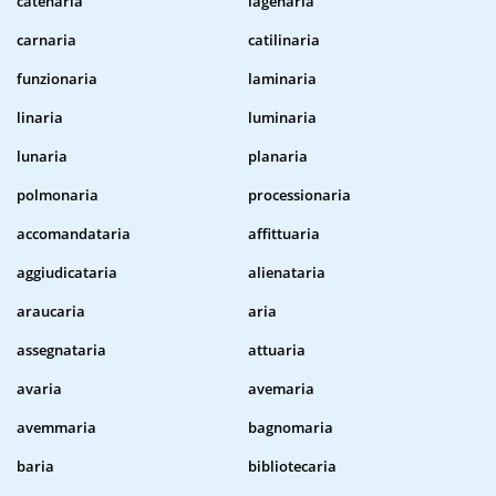
catenaria
lagenaria
carnaria
catilinaria
funzionaria
laminaria
linaria
luminaria
lunaria
planaria
polmonaria
processionaria
accomandataria
affittuaria
aggiudicataria
alienataria
araucaria
aria
assegnataria
attuaria
avaria
avemaria
avemmaria
bagnomaria
baria
bibliotecaria