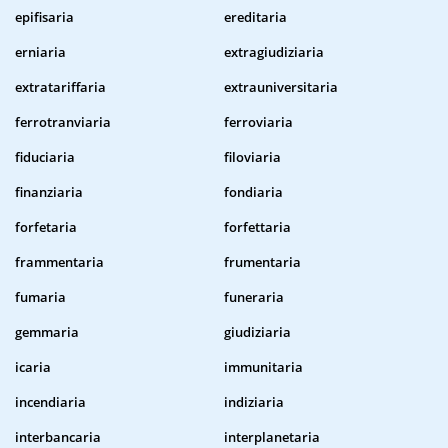
epifisaria
ereditaria
erniaria
extragiudiziaria
extratariffaria
extrauniversitaria
ferrotranviaria
ferroviaria
fiduciaria
filoviaria
finanziaria
fondiaria
forfetaria
forfettaria
frammentaria
frumentaria
fumaria
funeraria
gemmaria
giudiziaria
icaria
immunitaria
incendiaria
indiziaria
interbancaria
interplanetaria