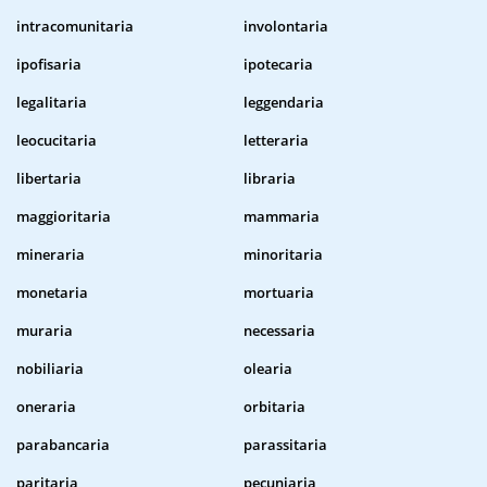
intracomunitaria
involontaria
ipofisaria
ipotecaria
legalitaria
leggendaria
leocucitaria
letteraria
libertaria
libraria
maggioritaria
mammaria
mineraria
minoritaria
monetaria
mortuaria
muraria
necessaria
nobiliaria
olearia
oneraria
orbitaria
parabancaria
parassitaria
paritaria
pecuniaria