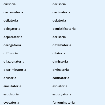
cursoria
decisoria
declamatoria
declinatoria
deflatoria
delatoria
delegatoria
demistificatoria
deprecatoria
derisoria
derogatoria
diffamatoria
diffusoria
dilatoria
dilazionatoria
dimissoria
discriminatoria
divinatoria
divisoria
edificatoria
eiaculatoria
espiatoria
espulsoria
espurgatoria
evocatoria
ferruminatoria