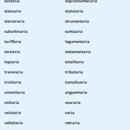
solitaria
soprannumeraria
statuaria
statutaria
stercoraria
strumentaria
suburbicaria
suntuaria
tariffaria
tegumentaria
terziaria
testamentaria
topiaria
totalitaria
tranviaria
tributaria
trinitaria
tumultuaria
umanitaria
unguentaria
unitaria
usuraria
valutaria
varia
velleitaria
vetraria