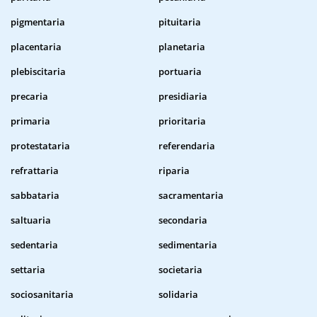
pigmentaria
pituitaria
placentaria
planetaria
plebiscitaria
portuaria
precaria
presidiaria
primaria
prioritaria
protestataria
referendaria
refrattaria
riparia
sabbataria
sacramentaria
saltuaria
secondaria
sedentaria
sedimentaria
settaria
societaria
sociosanitaria
solidaria