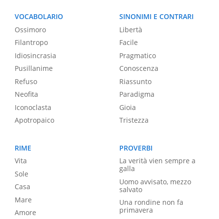
VOCABOLARIO
SINONIMI E CONTRARI
Ossimoro
Libertà
Filantropo
Facile
Idiosincrasia
Pragmatico
Pusillanime
Conoscenza
Refuso
Riassunto
Neofita
Paradigma
Iconoclasta
Gioia
Apotropaico
Tristezza
RIME
PROVERBI
Vita
La verità vien sempre a
galla
Sole
Uomo avvisato, mezzo
Casa
salvato
Mare
Una rondine non fa
primavera
Amore