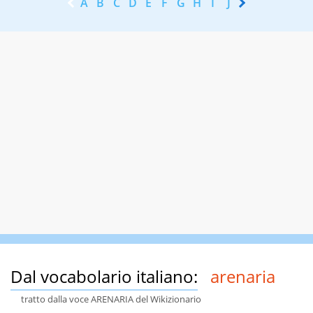
A
B
C
D
E
F
G
H
I
J
K
L
M
N
Dal vocabolario italiano:
arenaria
tratto dalla voce ARENARIA del Wikizionario