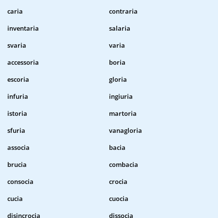
caria
contraria
inventaria
salaria
svaria
varia
accessoria
boria
escoria
gloria
infuria
ingiuria
istoria
martoria
sfuria
vanagloria
associa
bacia
brucia
combacia
consocia
crocia
cucia
cuocia
disincrocia
dissocia