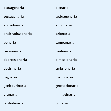
ottuagenaria
plenaria
sessagenaria
settuagenaria
abitudinaria
annonaria
antirivoluzionaria
azionaria
bonaria
campanaria
cessionaria
confinaria
depressionaria
dimissionaria
dottrinaria
embrionaria
fognaria
frazionaria
genitourinaria
geostazionaria
granaria
immaginaria
latitudinaria
nonaria