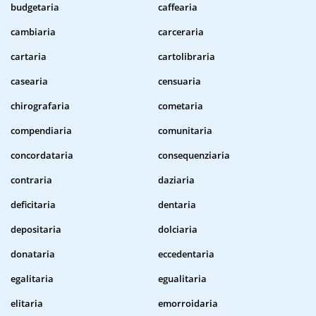
budgetaria
caffearia
cambiaria
carceraria
cartaria
cartolibraria
casearia
censuaria
chirografaria
cometaria
compendiaria
comunitaria
concordataria
consequenziaria
contraria
daziaria
deficitaria
dentaria
depositaria
dolciaria
donataria
eccedentaria
egalitaria
egualitaria
elitaria
emorroidaria