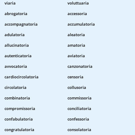
viaria
voluttuaria
abrogatoria
accessoria
accompagnatoria
accumulatoria
adulatoria
aleatoria
allucinatoria
amatoria
autenticatoria
aviatoria
avvocatoria
canzonatoria
cardiocircolatoria
censoria
circolatoria
collusoria
combinatoria
commissoria
compromissoria
conciliatoria
confabulatoria
confessoria
congratulatoria
consolatoria