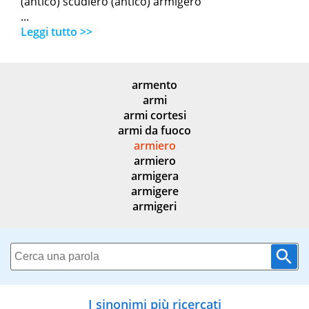
(antico) scudiero (antico) armigero
...
Leggi tutto >>
armento
armi
armi cortesi
armi da fuoco
armiero
armiero
armigera
armigere
armigeri
I sinonimi più ricercati