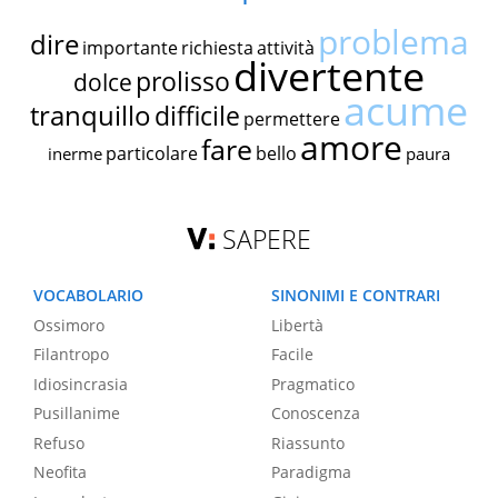
problema
dire
importante
richiesta
attività
divertente
prolisso
dolce
acume
tranquillo
difficile
permettere
amore
fare
particolare
bello
inerme
paura
SAPERE
VOCABOLARIO
SINONIMI E CONTRARI
Ossimoro
Libertà
Filantropo
Facile
Idiosincrasia
Pragmatico
Pusillanime
Conoscenza
Refuso
Riassunto
Neofita
Paradigma