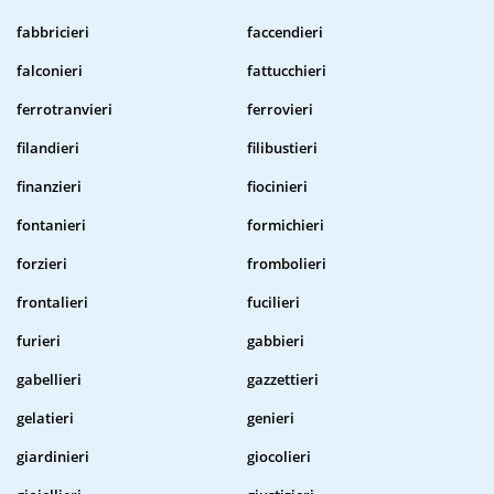
fabbricieri
faccendieri
falconieri
fattucchieri
ferrotranvieri
ferrovieri
filandieri
filibustieri
finanzieri
fiocinieri
fontanieri
formichieri
forzieri
frombolieri
frontalieri
fucilieri
furieri
gabbieri
gabellieri
gazzettieri
gelatieri
genieri
giardinieri
giocolieri