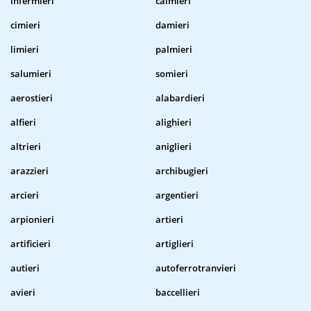
infermieri
calmieri
cimieri
damieri
limieri
palmieri
salumieri
somieri
aerostieri
alabardieri
alfieri
alighieri
altrieri
aniglieri
arazzieri
archibugieri
arcieri
argentieri
arpionieri
artieri
artificieri
artiglieri
autieri
autoferrotranvieri
avieri
baccellieri