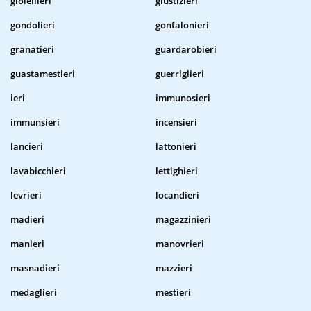
gioiellieri
giustizieri
gondolieri
gonfalonieri
granatieri
guardarobieri
guastamestieri
guerriglieri
ieri
immunosieri
immunsieri
incensieri
lancieri
lattonieri
lavabicchieri
lettighieri
levrieri
locandieri
madieri
magazzinieri
manieri
manovrieri
masnadieri
mazzieri
medaglieri
mestieri