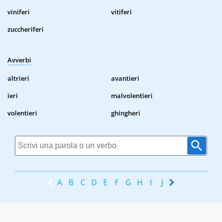
viniferi
vitiferi
zuccheriferi
Avverbi
altrieri
avantieri
ieri
malvolentieri
volentieri
ghingheri
A
B
C
D
E
F
G
H
I
J
K
L
M
N