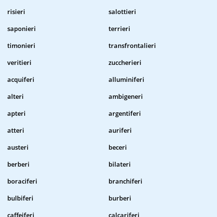
risieri
salottieri
saponieri
terrieri
timonieri
transfrontalieri
veritieri
zuccherieri
acquiferi
alluminiferi
alteri
ambigeneri
apteri
argentiferi
atteri
auriferi
austeri
beceri
berberi
bilateri
boraciferi
branchiferi
bulbiferi
burberi
caffeiferi
calcariferi