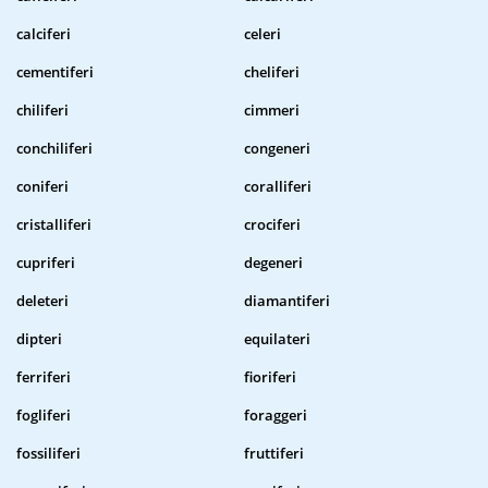
calciferi
celeri
cementiferi
cheliferi
chiliferi
cimmeri
conchiliferi
congeneri
coniferi
coralliferi
cristalliferi
crociferi
cupriferi
degeneri
deleteri
diamantiferi
dipteri
equilateri
ferriferi
fioriferi
fogliferi
foraggeri
fossiliferi
fruttiferi