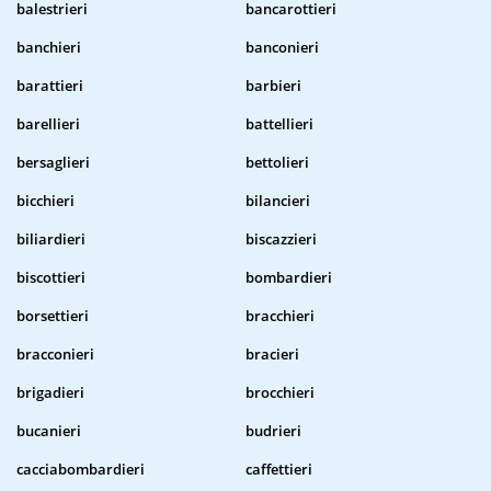
balestrieri
bancarottieri
banchieri
banconieri
barattieri
barbieri
barellieri
battellieri
bersaglieri
bettolieri
bicchieri
bilancieri
biliardieri
biscazzieri
biscottieri
bombardieri
borsettieri
bracchieri
bracconieri
bracieri
brigadieri
brocchieri
bucanieri
budrieri
cacciabombardieri
caffettieri