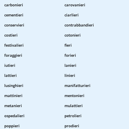
carbonieri
carovanieri
cementieri
ciarlieri
conservieri
contrabbandieri
costieri
cotonieri
festivalieri
fieri
foraggieri
forieri
iutieri
lanieri
lattieri
linieri
lusinghieri
manifatturieri
mattinieri
mentonieri
metanieri
mulattieri
ospedalieri
petrolieri
poppieri
prodieri