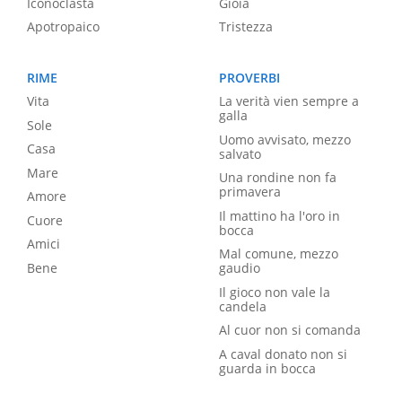
Iconoclasta
Gioia
Apotropaico
Tristezza
RIME
PROVERBI
Vita
La verità vien sempre a
galla
Sole
Uomo avvisato, mezzo
Casa
salvato
Mare
Una rondine non fa
primavera
Amore
Il mattino ha l'oro in
Cuore
bocca
Amici
Mal comune, mezzo
Bene
gaudio
Il gioco non vale la
candela
Al cuor non si comanda
A caval donato non si
guarda in bocca