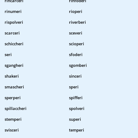
rincarceri
rinfoderi
rinumeri
rioperi
rispolveri
riverberi
scarceri
sceveri
schiccheri
scioperi
seri
sfoderi
sgangheri
sgomberi
shakeri
sinceri
smascheri
speri
sperperi
spifferi
spillaccheri
spolveri
stemperi
superi
svisceri
temperi