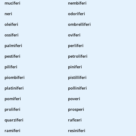
muciferi
nembiferi
neri
odoriferi
oleiferi
ombrelliferi
ossiferi
oviferi
palmiferi
perliferi
pestiferi
petroliferi
piliferi
piniferi
piombiferi
pistilliferi
platiniferi
polliniferi
pomiferi
poveri
proliferi
prosperi
quarziferi
raficeri
ramiferi
resiniferi