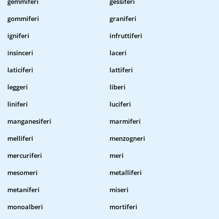
gemmiferi
gessiferi
gommiferi
graniferi
igniferi
infruttiferi
insinceri
laceri
laticiferi
lattiferi
leggeri
liberi
liniferi
luciferi
manganesiferi
marmiferi
melliferi
menzogneri
mercuriferi
meri
mesomeri
metalliferi
metaniferi
miseri
monoalberi
mortiferi