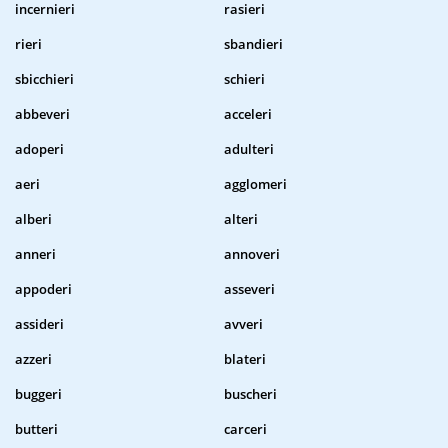
incernieri
rasieri
rieri
sbandieri
sbicchieri
schieri
abbeveri
acceleri
adoperi
adulteri
aeri
agglomeri
alberi
alteri
anneri
annoveri
appoderi
asseveri
assideri
avveri
azzeri
blateri
buggeri
buscheri
butteri
carceri