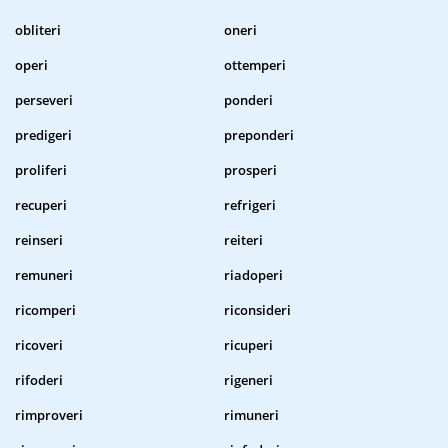
obliteri
oneri
operi
ottemperi
perseveri
ponderi
predigeri
preponderi
proliferi
prosperi
recuperi
refrigeri
reinseri
reiteri
remuneri
riadoperi
ricomperi
riconsideri
ricoveri
ricuperi
rifoderi
rigeneri
rimproveri
rimuneri