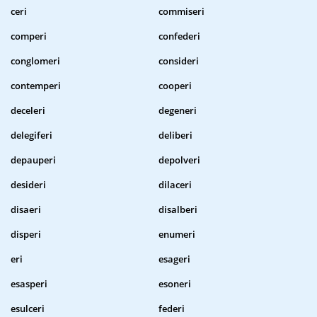
ceri
commiseri
comperi
confederi
conglomeri
consideri
contemperi
cooperi
deceleri
degeneri
delegiferi
deliberi
depauperi
depolveri
desideri
dilaceri
disaeri
disalberi
disperi
enumeri
eri
esageri
esasperi
esoneri
esulceri
federi