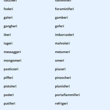
fiaccheri
fiammiferi
foderi
foraminiferi
galeri
gamberi
gangheri
goferi
iberi
imbarcaderi
iugeri
malvoleri
messaggeri
metameri
mongomeri
omeri
pasticceri
piaceri
pifferi
pinzocheri
pistoleri
planisferi
poderi
portafiammiferi
putiferi
refrigeri