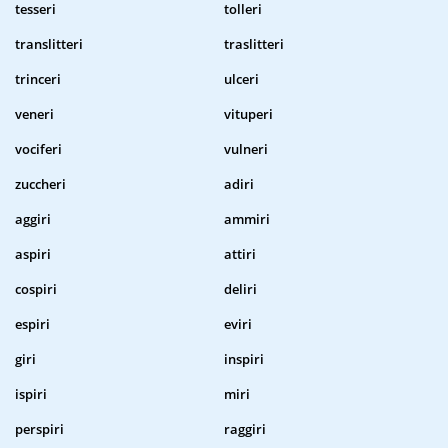
tesseri
tolleri
translitteri
traslitteri
trinceri
ulceri
veneri
vituperi
vociferi
vulneri
zuccheri
adiri
aggiri
ammiri
aspiri
attiri
cospiri
deliri
espiri
eviri
giri
inspiri
ispiri
miri
perspiri
raggiri