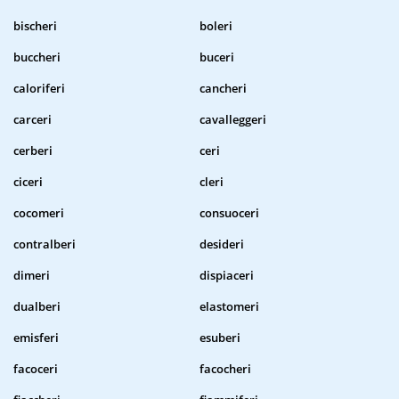
bischeri
boleri
buccheri
buceri
caloriferi
cancheri
carceri
cavalleggeri
cerberi
ceri
ciceri
cleri
cocomeri
consuoceri
contralberi
desideri
dimeri
dispiaceri
dualberi
elastomeri
emisferi
esuberi
facoceri
facocheri