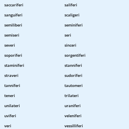
saccariferi
saliferi
sanguiferi
scaligeri
semiliberi
seminiferi
semiseri
seri
severi
sinceri
soporiferi
sorgentiferi
staminiferi
stanniferi
straveri
sudoriferi
tanniferi
tautomeri
teneri
trilateri
unilateri
uraniferi
uviferi
veleniferi
veri
vessilliferi