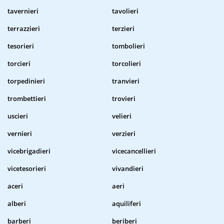
tavernieri
tavolieri
terrazzieri
terzieri
tesorieri
tombolieri
torcieri
torcolieri
torpedinieri
tranvieri
trombettieri
trovieri
uscieri
velieri
vernieri
verzieri
vicebrigadieri
vicecancellieri
vicetesorieri
vivandieri
aceri
aeri
alberi
aquiliferi
barberi
beriberi