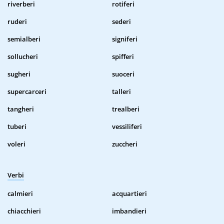
riverberi
rotiferi
ruderi
sederi
semialberi
signiferi
sollucheri
spifferi
sugheri
suoceri
supercarceri
talleri
tangheri
trealberi
tuberi
vessiliferi
voleri
zuccheri
Verbi
calmieri
acquartieri
chiacchieri
imbandieri