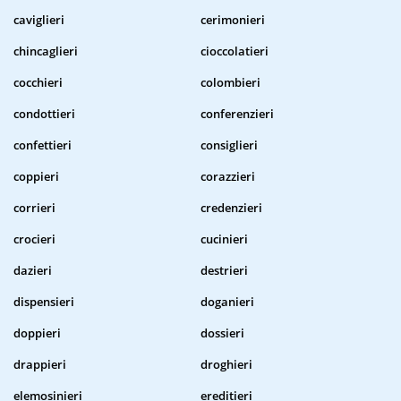
caviglieri
cerimonieri
chincaglieri
cioccolatieri
cocchieri
colombieri
condottieri
conferenzieri
confettieri
consiglieri
coppieri
corazzieri
corrieri
credenzieri
crocieri
cucinieri
dazieri
destrieri
dispensieri
doganieri
doppieri
dossieri
drappieri
droghieri
elemosinieri
ereditieri