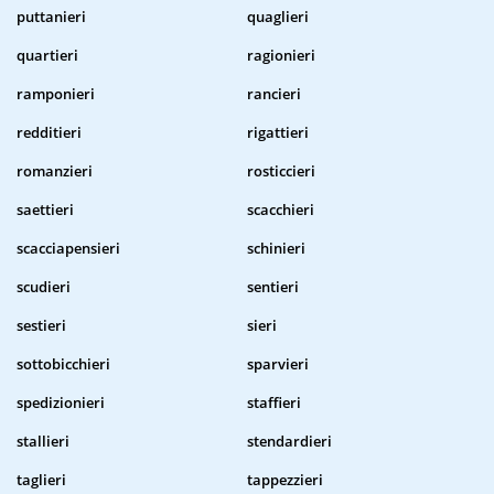
puttanieri
quaglieri
quartieri
ragionieri
ramponieri
rancieri
redditieri
rigattieri
romanzieri
rosticcieri
saettieri
scacchieri
scacciapensieri
schinieri
scudieri
sentieri
sestieri
sieri
sottobicchieri
sparvieri
spedizionieri
staffieri
stallieri
stendardieri
taglieri
tappezzieri