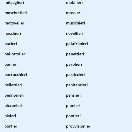
mitraglieri
mobilieri
moschettieri
mossieri
motovelieri
musichieri
nocchieri
novellieri
pacieri
palafrenieri
pallottolieri
panettieri
panieri
parolieri
parrucchieri
pasticcieri
pellettieri
penitenzieri
pennonieri
pensieri
picconieri
pionieri
pivieri
pontieri
portieri
provvisionieri