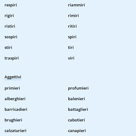
respiri
riammiri
rigiri
rimiri
ristiri
ritiri
sospiri
spiri
stiri
tiri
traspiri
viri
Aggettivi
primieri
profumieri
alberghieri
balenieri
barricadieri
battaglieri
brughieri
cabotieri
calzaturieri
canapieri