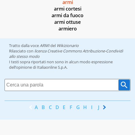
armi
armi cortesi
armi da fuoco
armi ottuse
armiero
Tratto dalla voce
ARMI
del
Wikizionario
Rilasciato con
licenza Creative Commons Attribuzione-Condividi
allo stesso modo
I testi sopra riportati non sono in alcun modo espressione
dell’opinione di Italiaonline S.p.A.
A
B
C
D
E
F
G
H
I
J
K
L
M
N