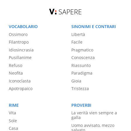
SAPERE
VOCABOLARIO
SINONIMI E CONTRARI
Ossimoro
Libertà
Filantropo
Facile
Idiosincrasia
Pragmatico
Pusillanime
Conoscenza
Refuso
Riassunto
Neofita
Paradigma
Iconoclasta
Gioia
Apotropaico
Tristezza
RIME
PROVERBI
Vita
La verità vien sempre a
galla
Sole
Uomo avvisato, mezzo
Casa
salvato