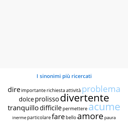
I sinonimi più ricercati
problema
dire
importante
richiesta
attività
divertente
prolisso
dolce
acume
tranquillo
difficile
permettere
amore
fare
particolare
bello
inerme
paura