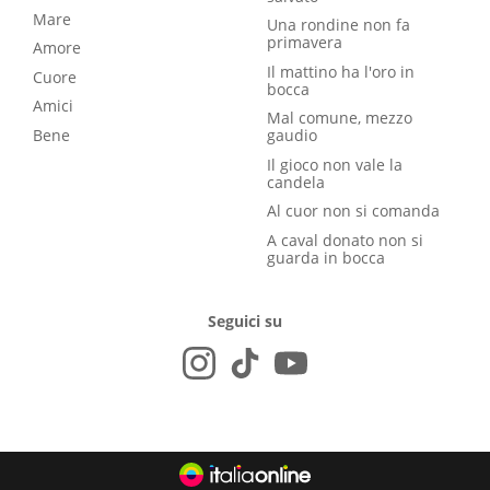
Mare
Una rondine non fa
primavera
Amore
Il mattino ha l'oro in
Cuore
bocca
Amici
Mal comune, mezzo
Bene
gaudio
Il gioco non vale la
candela
Al cuor non si comanda
A caval donato non si
guarda in bocca
Seguici su