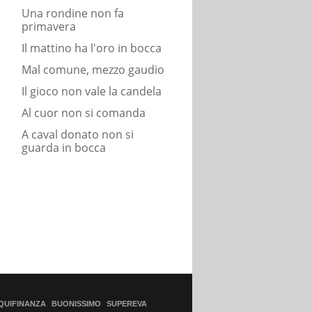
Una rondine non fa
primavera
Il mattino ha l'oro in bocca
Mal comune, mezzo gaudio
Il gioco non vale la candela
Al cuor non si comanda
A caval donato non si
guarda in bocca
QUIFINANZA
BUONISSIMO
SUPEREVA