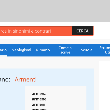
Come si
Strum
ario
Neologismi
Rimario
Scuola
scrive
Uti
ano:
Armenti
armena
armene
armeni
armeno