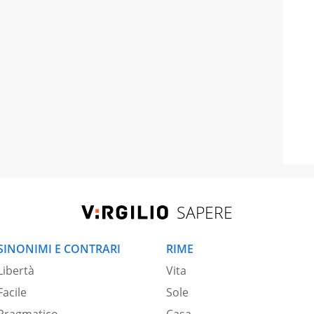
SAPERE
SINONIMI E CONTRARI
RIME
Libertà
Vita
Facile
Sole