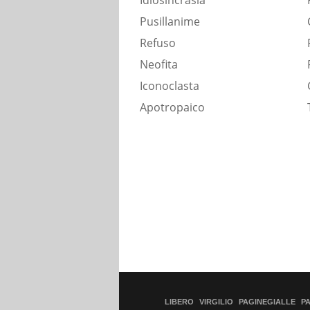
Idiosincrasia
Pusillanime
Refuso
Neofita
Iconoclasta
Apotropaico
LIBERO
VIRGILIO
PAGINEGIALLE
P