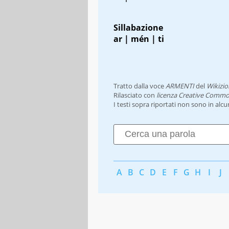
Sillabazione
ar | mén | ti
Tratto dalla voce
ARMENTI
del
Wikizio
Rilasciato con
licenza Creative Commo
I testi sopra riportati non sono in alc
A
B
C
D
E
F
G
H
I
J