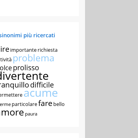
 sinonimi più ricercati
ire
importante
richiesta
problema
tività
prolisso
olce
divertente
ranquillo
difficile
acume
ermettere
fare
particolare
bello
nerme
amore
paura