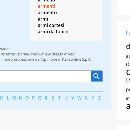
armenti
armento
armi
armi cortesi
armi da fuoco
I
d
nario
ns Attribuzione-Condividi allo stesso modo
at
un modo espressione dell’opinione di Italiaonline S.p.A.
d
t
p
K
L
M
N
O
P
Q
R
S
T
U
V
W
X
Y
Z
i