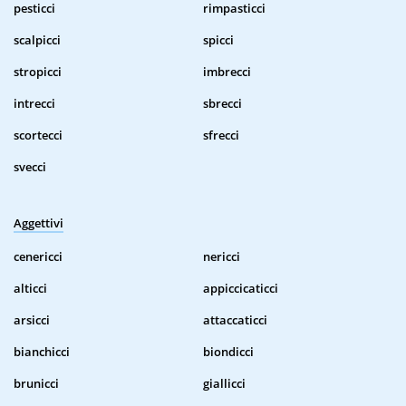
pesticci
rimpasticci
scalpicci
spicci
stropicci
imbrecci
intrecci
sbrecci
scortecci
sfrecci
svecci
Aggettivi
cenericci
nericci
alticci
appiccicaticci
arsicci
attaccaticci
bianchicci
biondicci
brunicci
giallicci