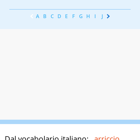
A
B
C
D
E
F
G
H
I
J
K
L
M
N
Dal vocabolario italiano:
arriccio