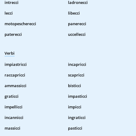
intrecci
ladronecci
lecci
libecci
motopescherecci
panerecci
paterecci
uccellecci
Verbi
impiastricci
incapricci
raccapricci
scapricci
ammassicci
bisticci
graticci
impasticci
impellicci
impicci
incannicci
ingraticci
massicci
pasticci