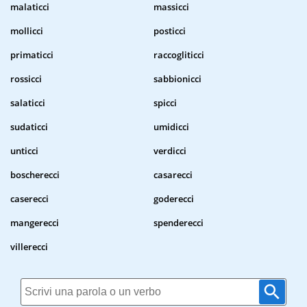
malaticci
massicci
mollicci
posticci
primaticci
raccogliticci
rossicci
sabbionicci
salaticci
spicci
sudaticci
umidicci
unticci
verdicci
boscherecci
casarecci
caserecci
goderecci
mangerecci
spenderecci
villerecci