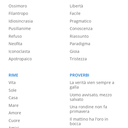
Ossimoro
Libertà
Filantropo
Facile
Idiosincrasia
Pragmatico
Pusillanime
Conoscenza
Refuso
Riassunto
Neofita
Paradigma
Iconoclasta
Gioia
Apotropaico
Tristezza
RIME
PROVERBI
Vita
La verità vien sempre a
galla
Sole
Uomo avvisato, mezzo
Casa
salvato
Mare
Una rondine non fa
primavera
Amore
Il mattino ha l'oro in
Cuore
bocca
Amici