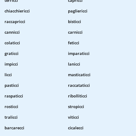
terricci
capricci
chiacchiericci
pagliericci
raccapricci
bisticci
cannicci
carnicci
colaticci
feticci
graticci
imparaticci
impicci
lanicci
licci
masticaticci
pasticci
raccataticci
raspaticci
ribolliticci
rosticci
stropicci
tralicci
viticci
barcarecci
cicalecci