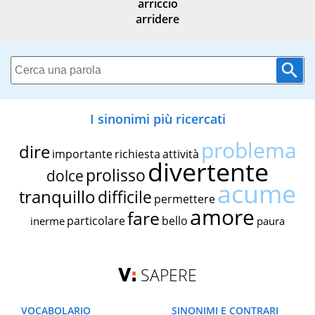
arriccio
arridere
I sinonimi più ricercati
problema
dire
importante
richiesta
attività
divertente
prolisso
dolce
acume
tranquillo
difficile
permettere
amore
fare
particolare
bello
inerme
paura
SAPERE
VOCABOLARIO
SINONIMI E CONTRARI