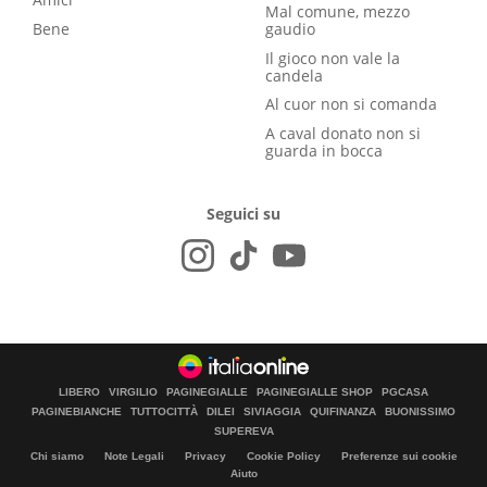
Mal comune, mezzo
Bene
gaudio
Il gioco non vale la
candela
Al cuor non si comanda
A caval donato non si
guarda in bocca
Seguici su
LIBERO
VIRGILIO
PAGINEGIALLE
PAGINEGIALLE SHOP
PGCASA
PAGINEBIANCHE
TUTTOCITTÀ
DILEI
SIVIAGGIA
QUIFINANZA
BUONISSIMO
SUPEREVA
Chi siamo
Note Legali
Privacy
Cookie Policy
Preferenze sui cookie
Aiuto