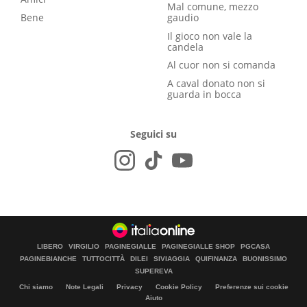
Mal comune, mezzo
Bene
gaudio
Il gioco non vale la
candela
Al cuor non si comanda
A caval donato non si
guarda in bocca
Seguici su
LIBERO
VIRGILIO
PAGINEGIALLE
PAGINEGIALLE SHOP
PGCASA
PAGINEBIANCHE
TUTTOCITTÀ
DILEI
SIVIAGGIA
QUIFINANZA
BUONISSIMO
SUPEREVA
Chi siamo
Note Legali
Privacy
Cookie Policy
Preferenze sui cookie
Aiuto