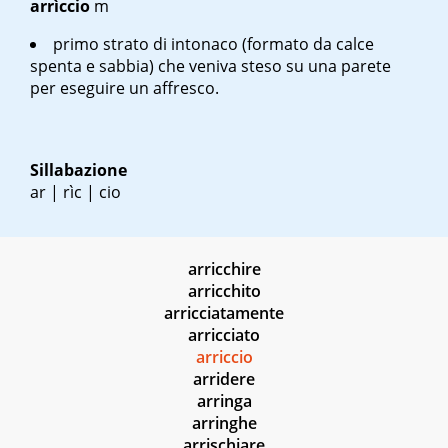
arrìccio
m
primo strato di intonaco (formato da calce
spenta e sabbia) che veniva steso su una parete
per eseguire un affresco.
Sillabazione
ar | rìc | cio
arricchire
arricchito
arricciatamente
arricciato
arriccio
arridere
arringa
arringhe
arrischiare