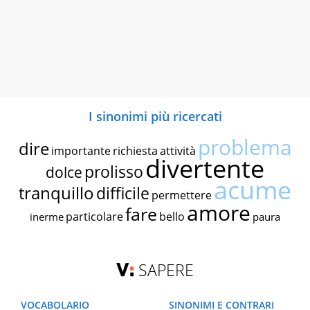
I sinonimi più ricercati
problema
dire
importante
richiesta
attività
divertente
prolisso
dolce
acume
tranquillo
difficile
permettere
amore
fare
particolare
bello
inerme
paura
SAPERE
VOCABOLARIO
SINONIMI E CONTRARI