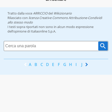
Tratto dalla voce
ARRICCIO
del
Wikizionario
Rilasciato con
licenza Creative Commons Attribuzione-Condividi
allo stesso modo
I testi sopra riportati non sono in alcun modo espressione
dell’opinione di Italiaonline S.p.A.
A
B
C
D
E
F
G
H
I
J
K
L
M
N