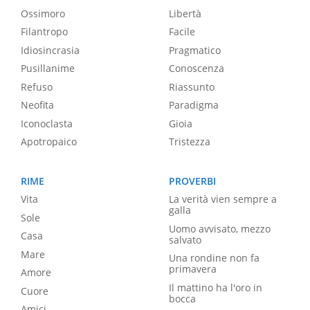
Ossimoro
Libertà
Filantropo
Facile
Idiosincrasia
Pragmatico
Pusillanime
Conoscenza
Refuso
Riassunto
Neofita
Paradigma
Iconoclasta
Gioia
Apotropaico
Tristezza
RIME
PROVERBI
Vita
La verità vien sempre a
galla
Sole
Uomo avvisato, mezzo
Casa
salvato
Mare
Una rondine non fa
primavera
Amore
Il mattino ha l'oro in
Cuore
bocca
Amici