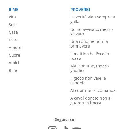
RIME
PROVERBI
Vita
La verità vien sempre a
galla
Sole
Uomo avvisato, mezzo
Casa
salvato
Mare
Una rondine non fa
primavera
Amore
Il mattino ha l'oro in
Cuore
bocca
Amici
Mal comune, mezzo
Bene
gaudio
Il gioco non vale la
candela
Al cuor non si comanda
A caval donato non si
guarda in bocca
Seguici su