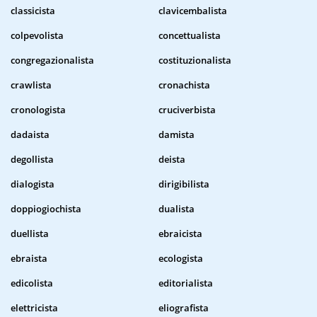
classicista
clavicembalista
colpevolista
concettualista
congregazionalista
costituzionalista
crawlista
cronachista
cronologista
cruciverbista
dadaista
damista
degollista
deista
dialogista
dirigibilista
doppiogiochista
dualista
duellista
ebraicista
ebraista
ecologista
edicolista
editorialista
elettricista
eliografista