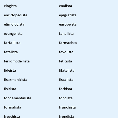
elogista
enalista
enciclopedista
epigrafista
etimologista
europeista
evangelista
fanalista
farfallista
farmacista
fatalista
favolista
ferromodellista
feticista
fideista
filatelista
fisarmonicista
fiscalista
fisicista
fochista
fondamentalista
fondista
formalista
franchista
freschista
frondista