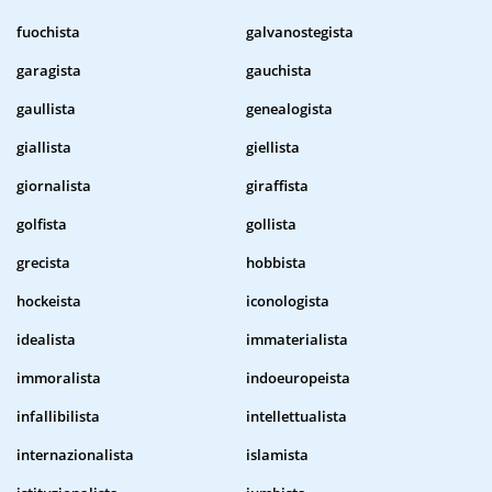
fuochista
galvanostegista
garagista
gauchista
gaullista
genealogista
giallista
giellista
giornalista
giraffista
golfista
gollista
grecista
hobbista
hockeista
iconologista
idealista
immaterialista
immoralista
indoeuropeista
infallibilista
intellettualista
internazionalista
islamista