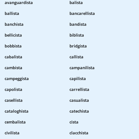
avanguardista
balista
ballista
bancarellista
banchista
bandista
bellicista
biblista
bobbista
bridgista
cabalista
callista
cambista
campanilista
campeggista
capilista
capolista
carrellista
casellista
casualista
cataloghista
catechista
cembalista
cista
civilista
clacchista