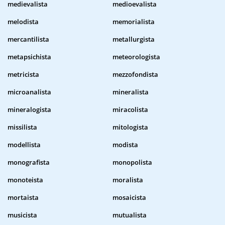
medievalista
medioevalista
melodista
memorialista
mercantilista
metallurgista
metapsichista
meteorologista
metricista
mezzofondista
microanalista
mineralista
mineralogista
miracolista
missilista
mitologista
modellista
modista
monografista
monopolista
monoteista
moralista
mortaista
mosaicista
musicista
mutualista