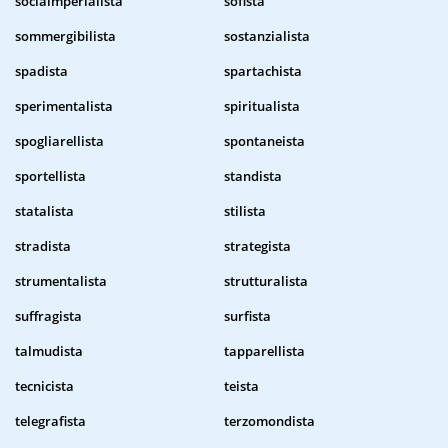
sociaimperialista
sofista
sommergibilista
sostanzialista
spadista
spartachista
sperimentalista
spiritualista
spogliarellista
spontaneista
sportellista
standista
statalista
stilista
stradista
strategista
strumentalista
strutturalista
suffragista
surfista
talmudista
tapparellista
tecnicista
teista
telegrafista
terzomondista