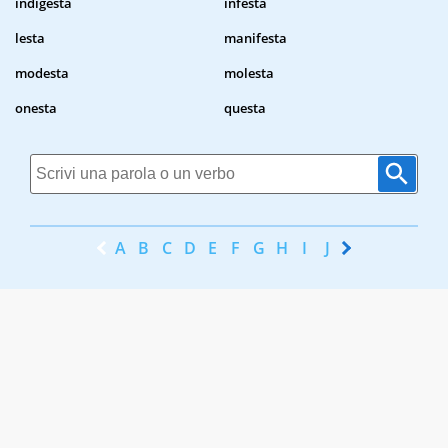
indigesta
infesta
lesta
manifesta
modesta
molesta
onesta
questa
A
B
C
D
E
F
G
H
I
J
K
L
M
N