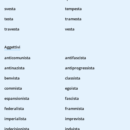
svesta
tempesta
testa
tramesta
travesta
vesta
Aggettivi
anticomunista
antifascista
antinazista
antiprogressista
benvista
classista
commista
egoista
espansionista
fascista
federalista
frammista
imperialista
imprevista
indecisionista
induista