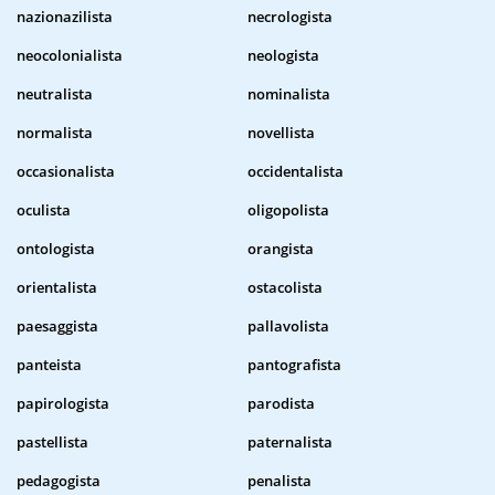
nazionazilista
necrologista
neocolonialista
neologista
neutralista
nominalista
normalista
novellista
occasionalista
occidentalista
oculista
oligopolista
ontologista
orangista
orientalista
ostacolista
paesaggista
pallavolista
panteista
pantografista
papirologista
parodista
pastellista
paternalista
pedagogista
penalista