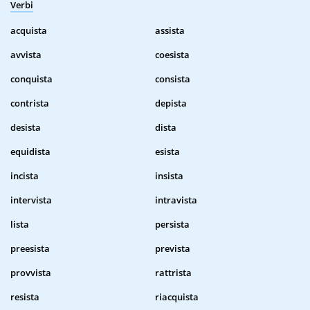
Verbi
acquista
assista
avvista
coesista
conquista
consista
contrista
depista
desista
dista
equidista
esista
incista
insista
intervista
intravista
lista
persista
preesista
prevista
provvista
rattrista
resista
riacquista