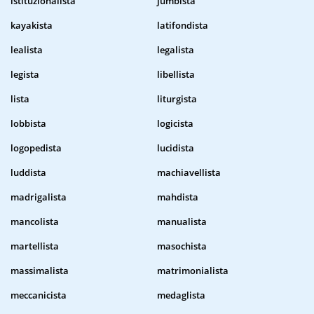
istituzionalista
jumbista
kayakista
latifondista
lealista
legalista
legista
libellista
lista
liturgista
lobbista
logicista
logopedista
lucidista
luddista
machiavellista
madrigalista
mahdista
mancolista
manualista
martellista
masochista
massimalista
matrimonialista
meccanicista
medaglista