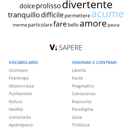
divertente
prolisso
dolce
acume
tranquillo
difficile
permettere
amore
fare
particolare
bello
inerme
paura
SAPERE
VOCABOLARIO
SINONIMI E CONTRARI
Ossimoro
Libertà
Filantropo
Facile
Idiosincrasia
Pragmatico
Pusillanime
Conoscenza
Refuso
Riassunto
Neofita
Paradigma
Iconoclasta
Gioia
Apotropaico
Tristezza