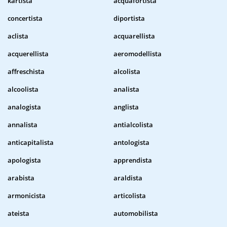
kartista
acquafortista
concertista
diportista
aclista
acquarellista
acquerellista
aeromodellista
affreschista
alcolista
alcoolista
analista
analogista
anglista
annalista
antialcolista
anticapitalista
antologista
apologista
apprendista
arabista
araldista
armonicista
articolista
ateista
automobilista