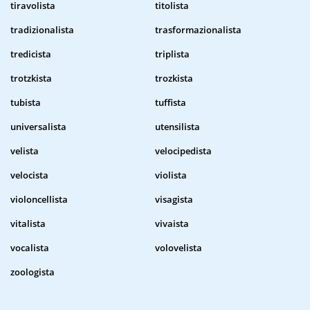
tiravolista
titolista
tradizionalista
trasformazionalista
tredicista
triplista
trotzkista
trozkista
tubista
tuffista
universalista
utensilista
velista
velocipedista
velocista
violista
violoncellista
visagista
vitalista
vivaista
vocalista
volovelista
zoologista