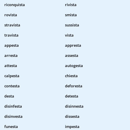
riconquista
rivista
rovista
smista
stravista
sussista
travista
vista
appesta
appresta
arresta
assesta
attesta
autogesta
calpesta
chiesta
contesta
deforesta
desta
detesta
disinfesta
disinnesta
disinvesta
dissesta
funesta
impesta