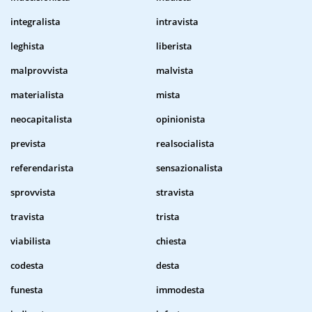
integralista
intravista
leghista
liberista
malprovvista
malvista
materialista
mista
neocapitalista
opinionista
prevista
realsocialista
referendarista
sensazionalista
sprovvista
stravista
travista
trista
viabilista
chiesta
codesta
desta
funesta
immodesta