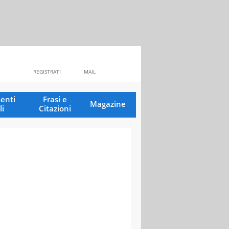
REGISTRATI
MAIL
enti
Frasi e
Magazine
li
Citazioni