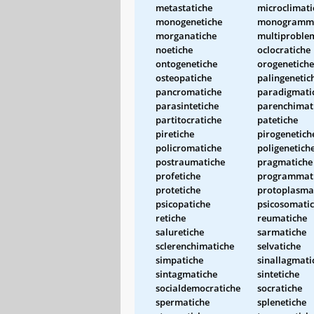
metastatiche
microclimati
monogenetiche
monogramma
morganatiche
multiproble
noetiche
oclocratiche
ontogenetiche
orogenetiche
osteopatiche
palingenetic
pancromatiche
paradigmati
parasintetiche
parenchimat
partitocratiche
patetiche
piretiche
pirogenetich
policromatiche
poligenetich
postraumatiche
pragmatiche
profetiche
programmat
protetiche
protoplasma
psicopatiche
psicosomati
retiche
reumatiche
saluretiche
sarmatiche
sclerenchimatiche
selvatiche
simpatiche
sinallagmati
sintagmatiche
sintetiche
socialdemocratiche
socratiche
spermatiche
splenetiche