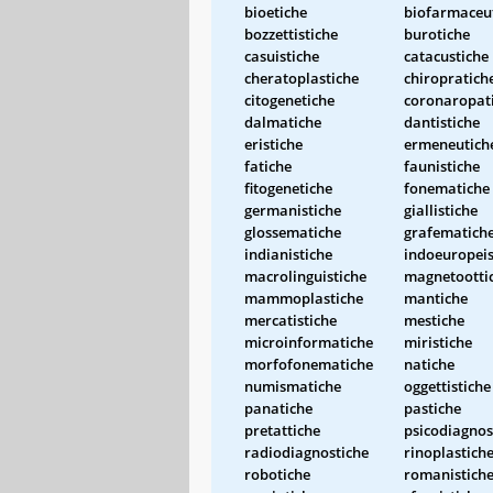
bioetiche
biofarmaceu
bozzettistiche
burotiche
casuistiche
catacustiche
cheratoplastiche
chiropratich
citogenetiche
coronaropat
dalmatiche
dantistiche
eristiche
ermeneutich
fatiche
faunistiche
fitogenetiche
fonematiche
germanistiche
giallistiche
glossematiche
grafematich
indianistiche
indoeuropeis
macrolinguistiche
magnetootti
mammoplastiche
mantiche
mercatistiche
mestiche
microinformatiche
miristiche
morfofonematiche
natiche
numismatiche
oggettistiche
panatiche
pastiche
pretattiche
psicodiagnos
radiodiagnostiche
rinoplastich
robotiche
romanistich