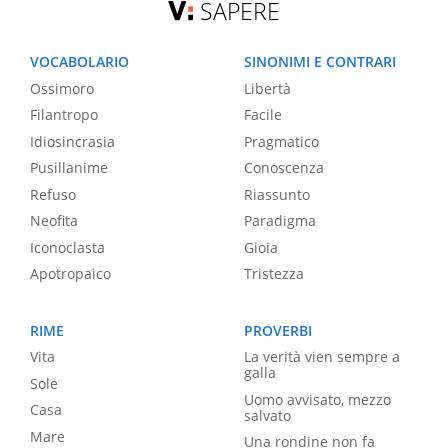
SAPERE
VOCABOLARIO
SINONIMI E CONTRARI
Ossimoro
Libertà
Filantropo
Facile
Idiosincrasia
Pragmatico
Pusillanime
Conoscenza
Refuso
Riassunto
Neofita
Paradigma
Iconoclasta
Gioia
Apotropaico
Tristezza
RIME
PROVERBI
Vita
La verità vien sempre a
galla
Sole
Uomo avvisato, mezzo
Casa
salvato
Mare
Una rondine non fa