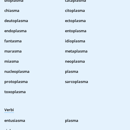
bioplasma
cataplasma
chiasma
citoplasma
deutoplasma
ectoplasma
endoplasma
entoplasma
fantasma
idioplasma
marasma
metaplasma
miasma
neoplasma
nucleoplasma
plasma
protoplasma
sarcoplasma
toxoplasma
Verbi
entusiasma
plasma