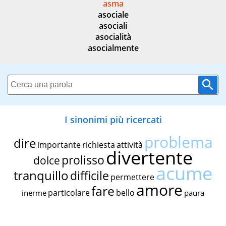
asma
asociale
asociali
asocialità
asocialmente
I sinonimi più ricercati
problema
dire
importante
richiesta
attività
divertente
prolisso
dolce
acume
tranquillo
difficile
permettere
amore
fare
particolare
bello
inerme
paura