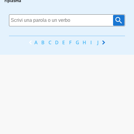
riplasma
A
B
C
D
E
F
G
H
I
J
K
L
M
N