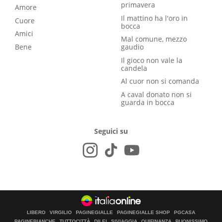
primavera
Amore
Il mattino ha l'oro in
Cuore
bocca
Amici
Mal comune, mezzo
Bene
gaudio
Il gioco non vale la
candela
Al cuor non si comanda
A caval donato non si
guarda in bocca
Seguici su
LIBERO
VIRGILIO
PAGINEGIALLE
PAGINEGIALLE SHOP
PGCASA
PAGINEBIANCHE
TUTTOCITTÀ
DILEI
SIVIAGGIA
QUIFINANZA
BUONISSIMO