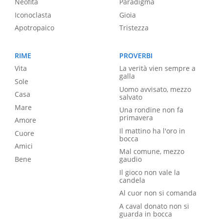
Neofita
Paradigma
Iconoclasta
Gioia
Apotropaico
Tristezza
RIME
PROVERBI
Vita
La verità vien sempre a
galla
Sole
Uomo avvisato, mezzo
Casa
salvato
Mare
Una rondine non fa
primavera
Amore
Il mattino ha l'oro in
Cuore
bocca
Amici
Mal comune, mezzo
Bene
gaudio
Il gioco non vale la
candela
Al cuor non si comanda
A caval donato non si
guarda in bocca