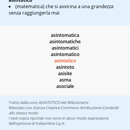
asintotico
(matematica) che si avvicina a una grandezza
senza raggiungerla mai
asintomatica
asintomatiche
asintomatici
asintomatico
asintotico
asintoto
asisite
asma
asociale
Tratto dalla voce
ASINTOTICO
del
Wikizionario
Rilasciato con
licenza Creative Commons Attribuzione-Condividi
allo stesso modo
I testi sopra riportati non sono in alcun modo espressione
dell’opinione di Italiaonline S.p.A.