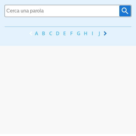
A
B
C
D
E
F
G
H
I
J
K
L
M
N