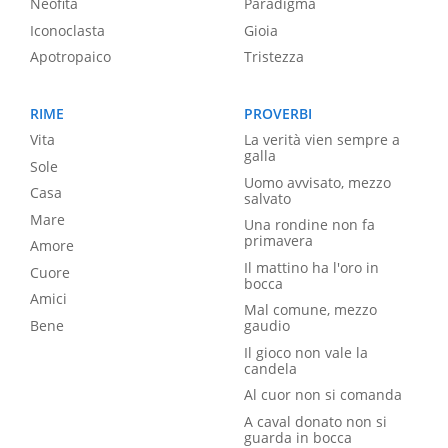
Neofita
Paradigma
Iconoclasta
Gioia
Apotropaico
Tristezza
RIME
PROVERBI
Vita
La verità vien sempre a
galla
Sole
Uomo avvisato, mezzo
Casa
salvato
Mare
Una rondine non fa
primavera
Amore
Il mattino ha l'oro in
Cuore
bocca
Amici
Mal comune, mezzo
Bene
gaudio
Il gioco non vale la
candela
Al cuor non si comanda
A caval donato non si
guarda in bocca