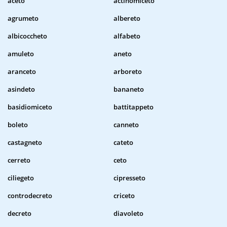
aceto
actinomiceto
agrumeto
albereto
albicoccheto
alfabeto
amuleto
aneto
aranceto
arboreto
asindeto
bananeto
basidiomiceto
battitappeto
boleto
canneto
castagneto
cateto
cerreto
ceto
ciliegeto
cipresseto
controdecreto
criceto
decreto
diavoleto