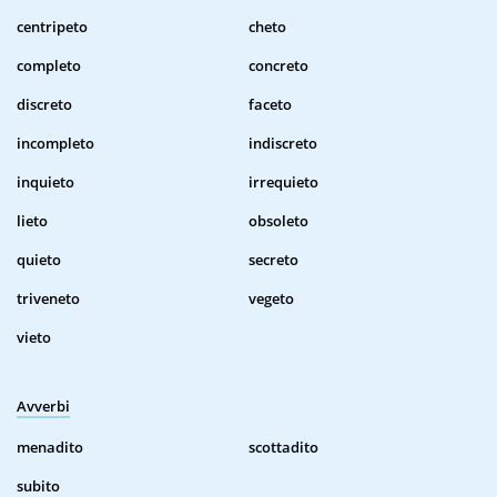
centripeto
cheto
completo
concreto
discreto
faceto
incompleto
indiscreto
inquieto
irrequieto
lieto
obsoleto
quieto
secreto
triveneto
vegeto
vieto
Avverbi
menadito
scottadito
subito