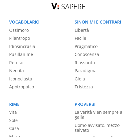
SAPERE
VOCABOLARIO
SINONIMI E CONTRARI
Ossimoro
Libertà
Filantropo
Facile
Idiosincrasia
Pragmatico
Pusillanime
Conoscenza
Refuso
Riassunto
Neofita
Paradigma
Iconoclasta
Gioia
Apotropaico
Tristezza
RIME
PROVERBI
Vita
La verità vien sempre a
galla
Sole
Uomo avvisato, mezzo
Casa
salvato
Mare