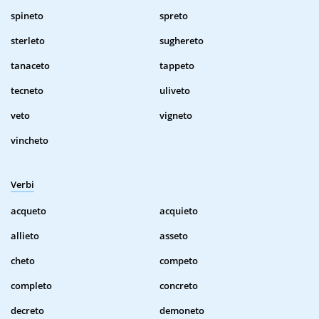
spineto
spreto
sterleto
sughereto
tanaceto
tappeto
tecneto
uliveto
veto
vigneto
vincheto
Verbi
acqueto
acquieto
allieto
asseto
cheto
competo
completo
concreto
decreto
demoneto