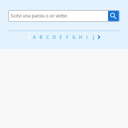
A
B
C
D
E
F
G
H
I
J
K
L
M
N