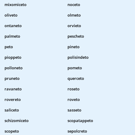
mixomiceto
noceto
oliveto
olmeto
ontaneto
orvieto
palmeto
pescheto
peto
pineto
pioppeto
polisindeto
polloneto
pometo
pruneto
querceto
ravaneto
roseto
rovereto
roveto
saliceto
sasseto
schizomiceto
scopatappeto
scopeto
sepolcreto