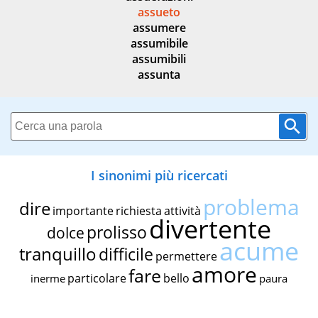
assueto
assumere
assumibile
assumibili
assunta
I sinonimi più ricercati
problema
dire
importante
richiesta
attività
divertente
prolisso
dolce
acume
tranquillo
difficile
permettere
amore
fare
particolare
bello
inerme
paura