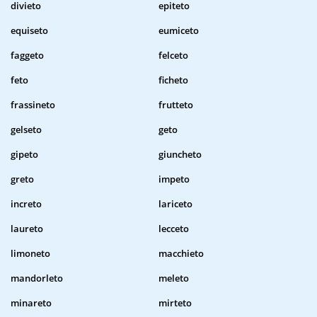
divieto
epiteto
equiseto
eumiceto
faggeto
felceto
feto
ficheto
frassineto
frutteto
gelseto
geto
gipeto
giuncheto
greto
impeto
increto
lariceto
laureto
lecceto
limoneto
macchieto
mandorleto
meleto
minareto
mirteto