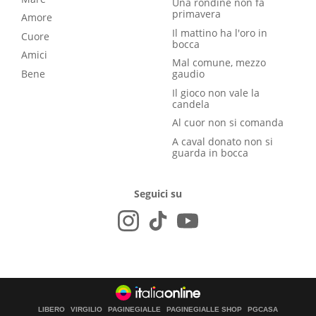
Una rondine non fa
primavera
Amore
Il mattino ha l'oro in
Cuore
bocca
Amici
Mal comune, mezzo
Bene
gaudio
Il gioco non vale la
candela
Al cuor non si comanda
A caval donato non si
guarda in bocca
Seguici su
LIBERO
VIRGILIO
PAGINEGIALLE
PAGINEGIALLE SHOP
PGCASA