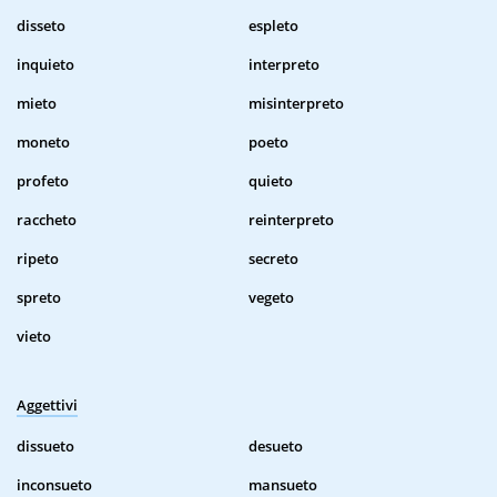
disseto
espleto
inquieto
interpreto
mieto
misinterpreto
moneto
poeto
profeto
quieto
raccheto
reinterpreto
ripeto
secreto
spreto
vegeto
vieto
Aggettivi
dissueto
desueto
inconsueto
mansueto