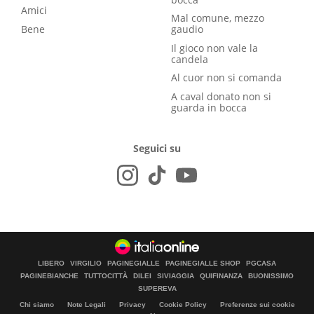
Amici
Mal comune, mezzo
Bene
gaudio
Il gioco non vale la
candela
Al cuor non si comanda
A caval donato non si
guarda in bocca
Seguici su
LIBERO
VIRGILIO
PAGINEGIALLE
PAGINEGIALLE SHOP
PGCASA
PAGINEBIANCHE
TUTTOCITTÀ
DILEI
SIVIAGGIA
QUIFINANZA
BUONISSIMO
SUPEREVA
Chi siamo
Note Legali
Privacy
Cookie Policy
Preferenze sui cookie