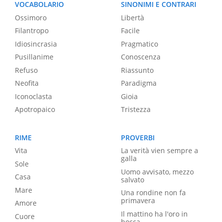
VOCABOLARIO
SINONIMI E CONTRARI
Ossimoro
Libertà
Filantropo
Facile
Idiosincrasia
Pragmatico
Pusillanime
Conoscenza
Refuso
Riassunto
Neofita
Paradigma
Iconoclasta
Gioia
Apotropaico
Tristezza
RIME
PROVERBI
Vita
La verità vien sempre a
galla
Sole
Uomo avvisato, mezzo
Casa
salvato
Mare
Una rondine non fa
primavera
Amore
Il mattino ha l'oro in
Cuore
bocca