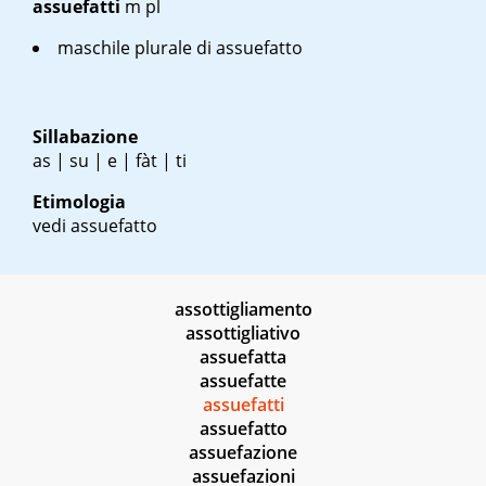
assuefatti
m pl
maschile plurale di assuefatto
Sillabazione
as | su | e | fàt | ti
Etimologia
vedi assuefatto
assottigliamento
assottigliativo
assuefatta
assuefatte
assuefatti
assuefatto
assuefazione
assuefazioni