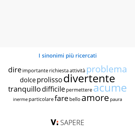
I sinonimi più ricercati
problema
dire
importante
richiesta
attività
divertente
prolisso
dolce
acume
tranquillo
difficile
permettere
amore
fare
particolare
bello
inerme
paura
SAPERE