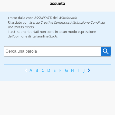
assueto
Tratto dalla voce
ASSUEFATTI
del
Wikizionario
Rilasciato con
licenza Creative Commons Attribuzione-Condividi
allo stesso modo
I testi sopra riportati non sono in alcun modo espressione
dell’opinione di Italiaonline S.p.A.
A
B
C
D
E
F
G
H
I
J
K
L
M
N