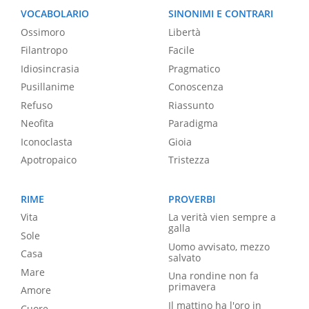
VOCABOLARIO
SINONIMI E CONTRARI
Ossimoro
Libertà
Filantropo
Facile
Idiosincrasia
Pragmatico
Pusillanime
Conoscenza
Refuso
Riassunto
Neofita
Paradigma
Iconoclasta
Gioia
Apotropaico
Tristezza
RIME
PROVERBI
Vita
La verità vien sempre a
galla
Sole
Uomo avvisato, mezzo
Casa
salvato
Mare
Una rondine non fa
primavera
Amore
Il mattino ha l'oro in
Cuore