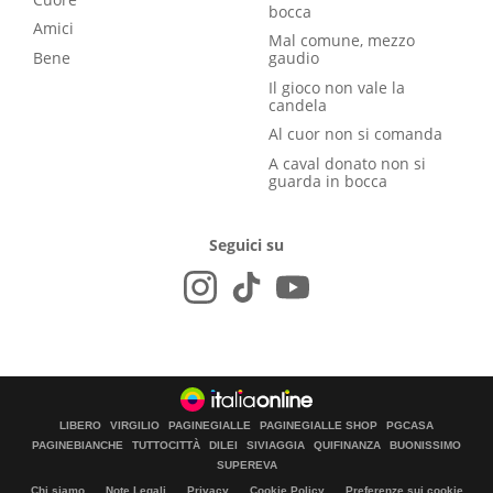
bocca
Amici
Mal comune, mezzo
Bene
gaudio
Il gioco non vale la
candela
Al cuor non si comanda
A caval donato non si
guarda in bocca
Seguici su
LIBERO
VIRGILIO
PAGINEGIALLE
PAGINEGIALLE SHOP
PGCASA
PAGINEBIANCHE
TUTTOCITTÀ
DILEI
SIVIAGGIA
QUIFINANZA
BUONISSIMO
SUPEREVA
Chi siamo
Note Legali
Privacy
Cookie Policy
Preferenze sui cookie