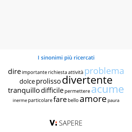
I sinonimi più ricercati
problema
dire
importante
richiesta
attività
divertente
prolisso
dolce
acume
tranquillo
difficile
permettere
amore
fare
particolare
bello
inerme
paura
SAPERE