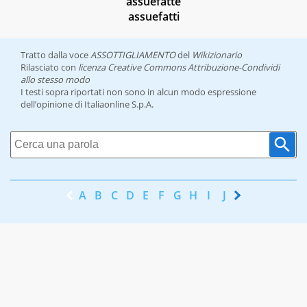
assuefatte
assuefatti
Tratto dalla voce
ASSOTTIGLIAMENTO
del
Wikizionario
Rilasciato con
licenza Creative Commons Attribuzione-Condividi
allo stesso modo
I testi sopra riportati non sono in alcun modo espressione
dell’opinione di Italiaonline S.p.A.
A
B
C
D
E
F
G
H
I
J
K
L
M
N