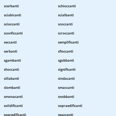
scerbanti
schioccanti
sciabicanti
scialbanti
scioccanti
scoccanti
sconficcanti
scroccanti
seccanti
semplificanti
serbanti
sfioccanti
sgambanti
sgobbanti
shoccanti
significanti
sillabanti
sindacanti
slombanti
smaccanti
smonacanti
snobbanti
solidificanti
sopraedificanti
sopredificanti
spaccanti