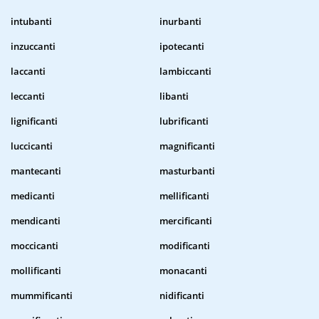
intubanti
inurbanti
inzuccanti
ipotecanti
laccanti
lambiccanti
leccanti
libanti
lignificanti
lubrificanti
luccicanti
magnificanti
mantecanti
masturbanti
medicanti
mellificanti
mendicanti
mercificanti
moccicanti
modificanti
mollificanti
monacanti
mummificanti
nidificanti