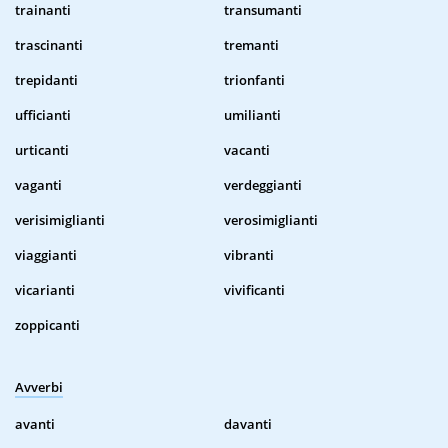
trainanti
transumanti
trascinanti
tremanti
trepidanti
trionfanti
ufficianti
umilianti
urticanti
vacanti
vaganti
verdeggianti
verisimiglianti
verosimiglianti
viaggianti
vibranti
vicarianti
vivificanti
zoppicanti
Avverbi
avanti
davanti