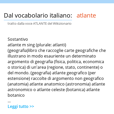
Dal vocabolario italiano:
atlante
tratto dalla voce ATLANTE del Wikizionario
Sostantivo
atlante m sing (plurale: atlanti)
(geografia)libro che raccoglie carte geografiche che
illustrano in modo esauriente un determinato
argomento di geografia (fisica, politica, economica
o storica) di un'area (regione, stato, continente) o
del mondo. (geografia) atlante geografico (per
estensione) raccolte di argomento non geografico
(anatomia) atlante anatomico (astronomia) atlante
astronomico o atlante celeste (botanica) atlante
botanico
...
Leggi tutto >>