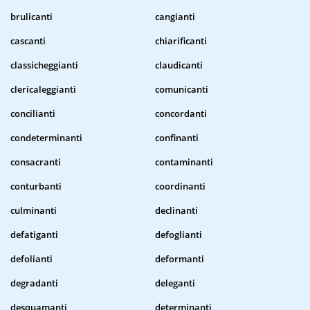
brulicanti
cangianti
cascanti
chiarificanti
classicheggianti
claudicanti
clericaleggianti
comunicanti
concilianti
concordanti
condeterminanti
confinanti
consacranti
contaminanti
conturbanti
coordinanti
culminanti
declinanti
defatiganti
defoglianti
defolianti
deformanti
degradanti
deleganti
desquamanti
determinanti