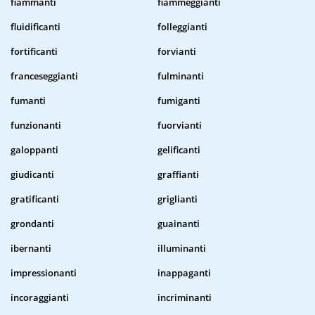
fiammanti
fiammeggianti
fluidificanti
folleggianti
fortificanti
forvianti
franceseggianti
fulminanti
fumanti
fumiganti
funzionanti
fuorvianti
galoppanti
gelificanti
giudicanti
graffianti
gratificanti
griglianti
grondanti
guainanti
ibernanti
illuminanti
impressionanti
inappaganti
incoraggianti
incriminanti