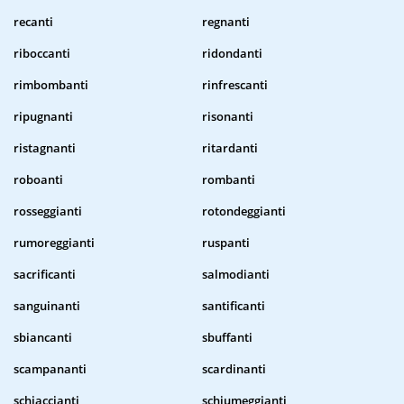
recanti
regnanti
riboccanti
ridondanti
rimbombanti
rinfrescanti
ripugnanti
risonanti
ristagnanti
ritardanti
roboanti
rombanti
rosseggianti
rotondeggianti
rumoreggianti
ruspanti
sacrificanti
salmodianti
sanguinanti
santificanti
sbiancanti
sbuffanti
scampananti
scardinanti
schiaccianti
schiumeggianti