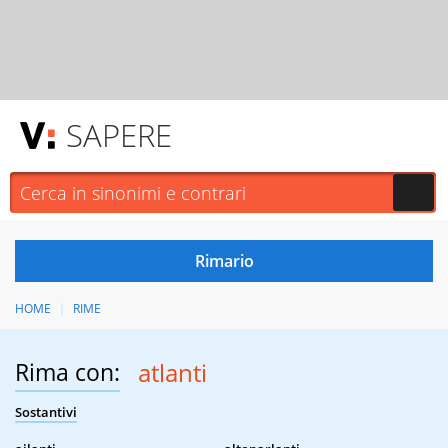
SAPERE
HOME
RIME
Rima con:
atlanti
Sostantivi