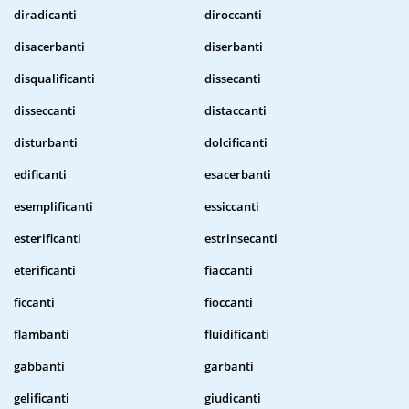
diradicanti
diroccanti
disacerbanti
diserbanti
disqualificanti
dissecanti
disseccanti
distaccanti
disturbanti
dolcificanti
edificanti
esacerbanti
esemplificanti
essiccanti
esterificanti
estrinsecanti
eterificanti
fiaccanti
ficcanti
fioccanti
flambanti
fluidificanti
gabbanti
garbanti
gelificanti
giudicanti