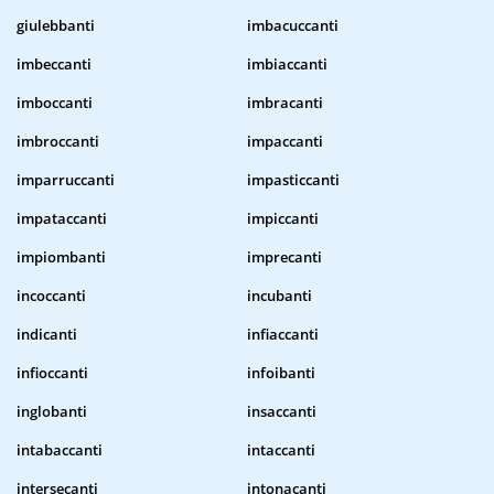
giulebbanti
imbacuccanti
imbeccanti
imbiaccanti
imboccanti
imbracanti
imbroccanti
impaccanti
imparruccanti
impasticcanti
impataccanti
impiccanti
impiombanti
imprecanti
incoccanti
incubanti
indicanti
infiaccanti
infioccanti
infoibanti
inglobanti
insaccanti
intabaccanti
intaccanti
intersecanti
intonacanti