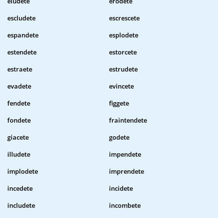
eludete
erodete
escludete
escrescete
espandete
esplodete
estendete
estorcete
estraete
estrudete
evadete
evincete
fendete
figgete
fondete
fraintendete
giacete
godete
illudete
impendete
implodete
imprendete
incedete
incidete
includete
incombete