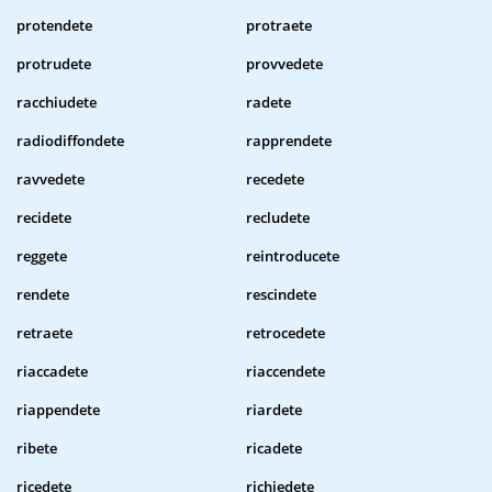
protendete
protraete
protrudete
provvedete
racchiudete
radete
radiodiffondete
rapprendete
ravvedete
recedete
recidete
recludete
reggete
reintroducete
rendete
rescindete
retraete
retrocedete
riaccadete
riaccendete
riappendete
riardete
ribete
ricadete
ricedete
richiedete