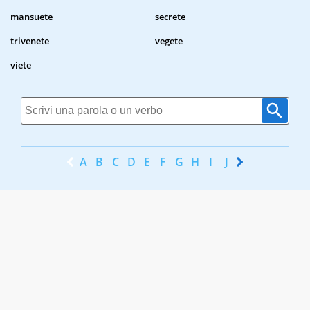
mansuete
secrete
trivenete
vegete
viete
A
B
C
D
E
F
G
H
I
J
K
L
M
N