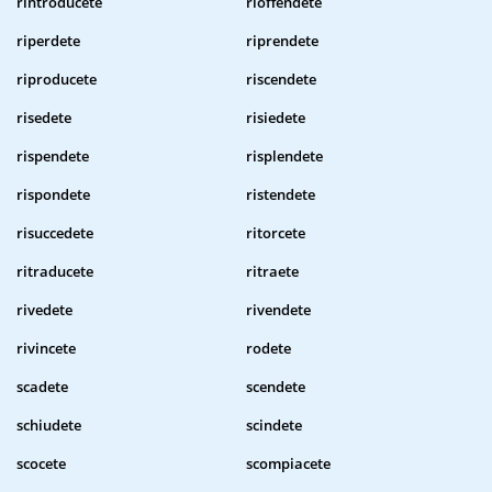
rintroducete
rioffendete
riperdete
riprendete
riproducete
riscendete
risedete
risiedete
rispendete
risplendete
rispondete
ristendete
risuccedete
ritorcete
ritraducete
ritraete
rivedete
rivendete
rivincete
rodete
scadete
scendete
schiudete
scindete
scocete
scompiacete