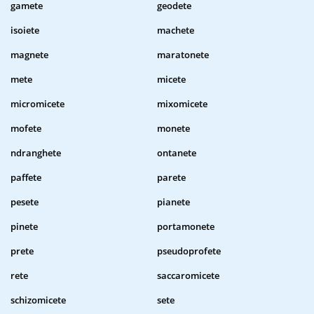
gamete
geodete
isoiete
machete
magnete
maratonete
mete
micete
micromicete
mixomicete
mofete
monete
ndranghete
ontanete
paffete
parete
pesete
pianete
pinete
portamonete
prete
pseudoprofete
rete
saccaromicete
schizomicete
sete