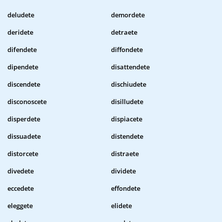
deludete
demordete
deridete
detraete
difendete
diffondete
dipendete
disattendete
discendete
dischiudete
disconoscete
disilludete
disperdete
dispiacete
dissuadete
distendete
distorcete
distraete
divedete
dividete
eccedete
effondete
eleggete
elidete