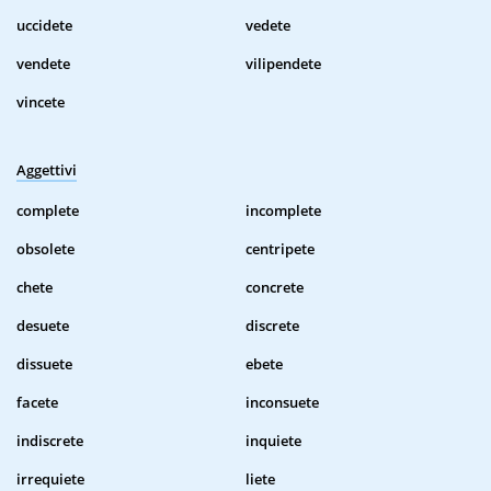
uccidete
vedete
vendete
vilipendete
vincete
Aggettivi
complete
incomplete
obsolete
centripete
chete
concrete
desuete
discrete
dissuete
ebete
facete
inconsuete
indiscrete
inquiete
irrequiete
liete