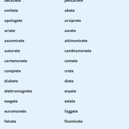
decatlete
pentatlete
omilete
abete
apologete
arciprete
ariete
ascete
ascomicete
attinomicete
autorete
cambiamonete
cartemonete
comete
compiete
crete
diabete
diete
elettromagnete
erpete
esegete
estete
euromonete
faggete
felcete
ficomicete