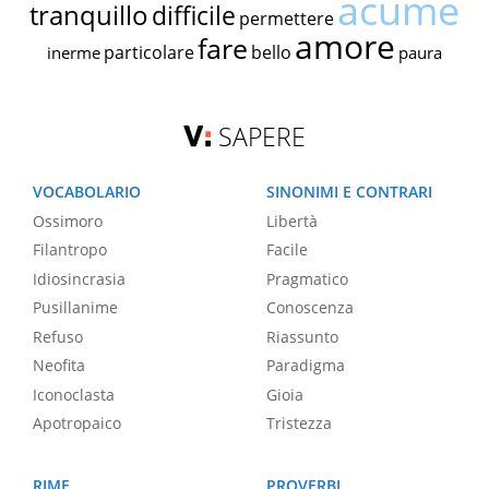
acume
tranquillo
difficile
permettere
amore
fare
particolare
bello
inerme
paura
SAPERE
VOCABOLARIO
SINONIMI E CONTRARI
Ossimoro
Libertà
Filantropo
Facile
Idiosincrasia
Pragmatico
Pusillanime
Conoscenza
Refuso
Riassunto
Neofita
Paradigma
Iconoclasta
Gioia
Apotropaico
Tristezza
RIME
PROVERBI