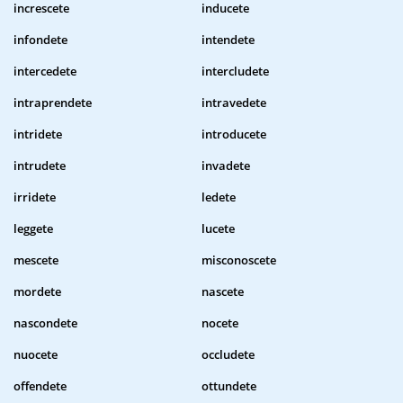
increscete
inducete
infondete
intendete
intercedete
intercludete
intraprendete
intravedete
intridete
introducete
intrudete
invadete
irridete
ledete
leggete
lucete
mescete
misconoscete
mordete
nascete
nascondete
nocete
nuocete
occludete
offendete
ottundete