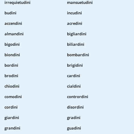
irrequietudini
mansuetudini
budini
incudini
accendini
acredini
almandini
bigliardini
bigodini
biliardini
biondini
bombardini
bordini
brigidini
brodini
cardini
chiodini
cialdini
comodini
contrordini
cordini
disordini
giardini
gradini
grandini
guadini