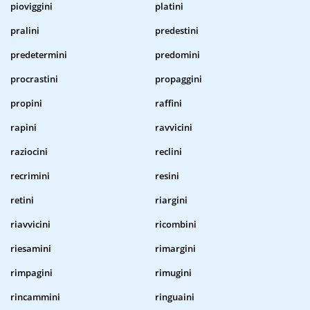
pioviggini
platini
pralini
predestini
predetermini
predomini
procrastini
propaggini
propini
raffini
rapini
ravvicini
raziocini
reclini
recrimini
resini
retini
riargini
riavvicini
ricombini
riesamini
rimargini
rimpagini
rimugini
rincammini
ringuaini