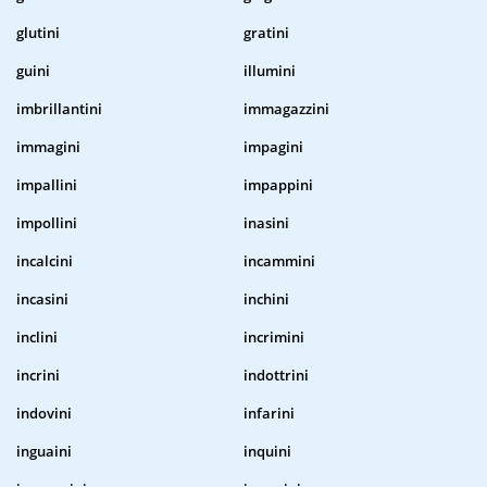
glutini
gratini
guini
illumini
imbrillantini
immagazzini
immagini
impagini
impallini
impappini
impollini
inasini
incalcini
incammini
incasini
inchini
inclini
incrimini
incrini
indottrini
indovini
infarini
inguaini
inquini