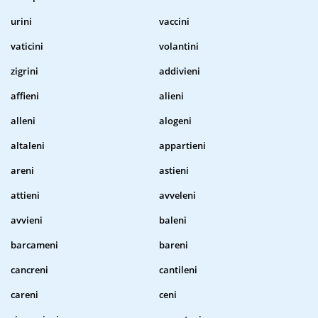
urini
vaccini
vaticini
volantini
zigrini
addivieni
affieni
alieni
alleni
alogeni
altaleni
appartieni
areni
astieni
attieni
avveleni
avvieni
baleni
barcameni
bareni
cancreni
cantileni
careni
ceni