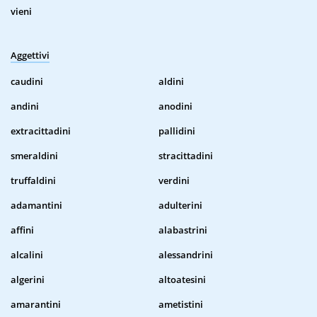
vieni
Aggettivi
caudini
aldini
andini
anodini
extracittadini
pallidini
smeraldini
stracittadini
truffaldini
verdini
adamantini
adulterini
affini
alabastrini
alcalini
alessandrini
algerini
altoatesini
amarantini
ametistini