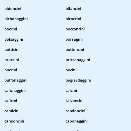
bidoncini
bilancini
birbonaggini
biroccini
boccini
bocconcini
bolsaggini
borragini
botticini
bottoncini
braccini
bricconaggini
buccini
bucini
buffonaggini
bugiardaggini
cafonaggini
calcini
calicini
calzoncini
camicini
camioncini
cannoncini
caponaggini