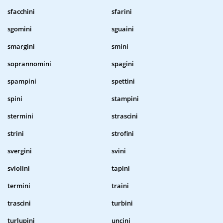
sfacchini
sfarini
sgomini
sguaini
smargini
smini
soprannomini
spagini
spampini
spettini
spini
stampini
stermini
strascini
strini
strofini
svergini
svini
sviolini
tapini
termini
traini
trascini
turbini
turlupini
uncini