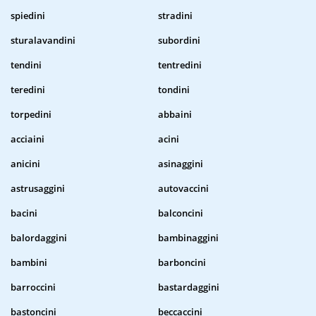
spiedini
stradini
sturalavandini
subordini
tendini
tentredini
teredini
tondini
torpedini
abbaini
acciaini
acini
anicini
asinaggini
astrusaggini
autovaccini
bacini
balconcini
balordaggini
bambinaggini
bambini
barboncini
barroccini
bastardaggini
bastoncini
beccaccini