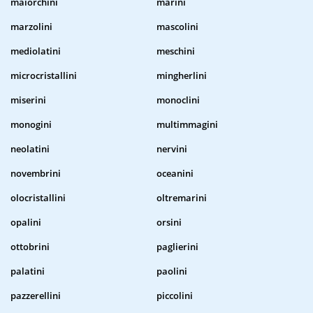
maiorchini
marini
marzolini
mascolini
mediolatini
meschini
microcristallini
mingherlini
miserini
monoclini
monogini
multimmagini
neolatini
nervini
novembrini
oceanini
olocristallini
oltremarini
opalini
orsini
ottobrini
paglierini
palatini
paolini
pazzerellini
piccolini