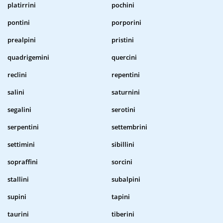
platirrini
pochini
pontini
porporini
prealpini
pristini
quadrigemini
quercini
reclini
repentini
salini
saturnini
segalini
serotini
serpentini
settembrini
settimini
sibillini
sopraffini
sorcini
stallini
subalpini
supini
tapini
taurini
tiberini