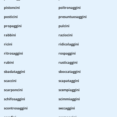
pistoncini
poltronaggini
posticini
presuntuosaggini
propaggini
pulcini
rabbini
raziocini
ricini
ridicolaggini
ritrosaggini
rospaggini
rubini
rusticaggini
sbadataggini
sboccataggini
scaccini
scapataggini
scarponcini
scempiaggini
schifosaggini
scimmiaggini
scontrosaggini
seccaggini