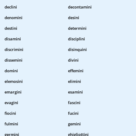
declini
decontamini
denomini
desini
destini
determini
disamini
disciplini
discrimini
disinquini
dissemini
divini
domini
effemini
elemosini
elimini
emargini
esamini
evagini
fascini
fiocini
fucini
fulmini
gemini
germini
ghigliottini