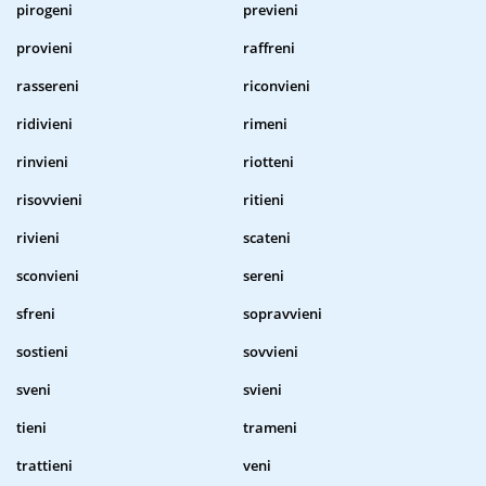
pirogeni
previeni
provieni
raffreni
rassereni
riconvieni
ridivieni
rimeni
rinvieni
riotteni
risovvieni
ritieni
rivieni
scateni
sconvieni
sereni
sfreni
sopravvieni
sostieni
sovvieni
sveni
svieni
tieni
trameni
trattieni
veni