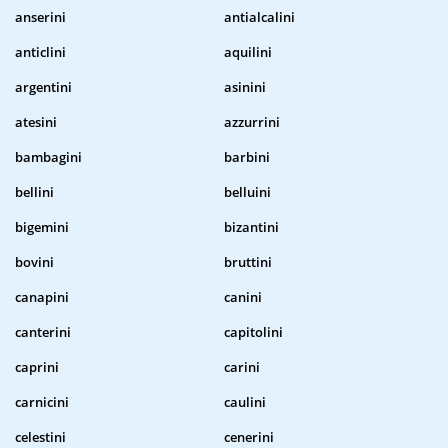
anserini
antialcalini
anticlini
aquilini
argentini
asinini
atesini
azzurrini
bambagini
barbini
bellini
belluini
bigemini
bizantini
bovini
bruttini
canapini
canini
canterini
capitolini
caprini
carini
carnicini
caulini
celestini
cenerini