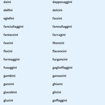
daini
dappocaggini
delfini
dolcini
eglefini
faccini
fanciullaggini
fannullaggini
fantaccini
farragini
fascini
filoncini
fiocini
flaconcini
formaggini
furgoncini
fusaggini
gaglioffaggini
gambini
ganascini
gancini
ghiaini
giacobini
glicini
glucini
goffaggini