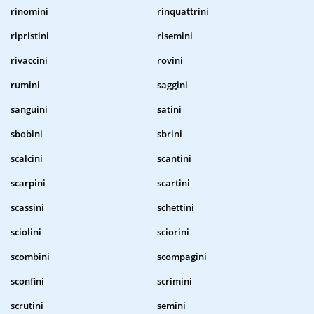
rinomini
rinquattrini
ripristini
risemini
rivaccini
rovini
rumini
saggini
sanguini
satini
sbobini
sbrini
scalcini
scantini
scarpini
scartini
scassini
schettini
sciolini
sciorini
scombini
scompagini
sconfini
scrimini
scrutini
semini