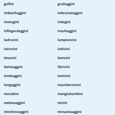
golfini
grullaggini
imbecillaggini
imbranataggini
immagini
indagini
infingardaggini
insulsaggini
ladrocini
lampioncini
latrocini
latticini
lenocini
leoncini
leziosaggini
libricini
lombaggini
lumicini
lungaggini
maccheroncini
macubini
mangiabambini
melensaggini
micini
minchionaggini
minuziosaggini