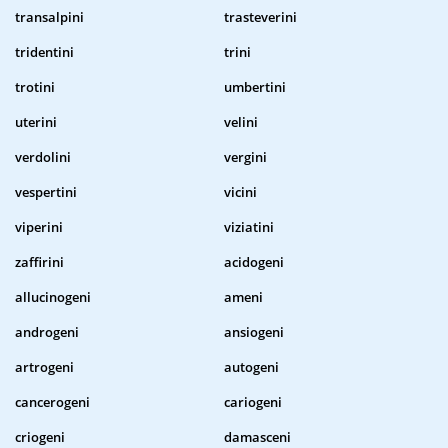
transalpini
trasteverini
tridentini
trini
trotini
umbertini
uterini
velini
verdolini
vergini
vespertini
vicini
viperini
viziatini
zaffirini
acidogeni
allucinogeni
ameni
androgeni
ansiogeni
artrogeni
autogeni
cancerogeni
cariogeni
criogeni
damasceni