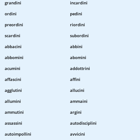
grandini
incardini
ordini
pedini
preordini
riordini
scardini
subordini
abbacini
abbini
abbomini
abomini
acumini
addottrini
affascini
affini
agglutini
allucini
allumini
ammaini
ammutini
argini
assassini
autodisciplini
autoimpollini
avvicini