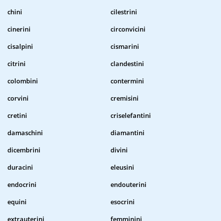
chini
cilestrini
cinerini
circonvicini
cisalpini
cismarini
citrini
clandestini
colombini
contermini
corvini
cremisini
cretini
criselefantini
damaschini
diamantini
dicembrini
divini
duracini
eleusini
endocrini
endouterini
equini
esocrini
extrauterini
femminini