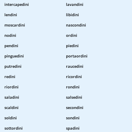
intercapedini
lavandini
lendini
libidini
moscardini
nascondini
nodini
ordini
pendini
piedini
pinguedini
portaordini
putredini
raucedini
redini
ricordini
riordini
rondini
saladini
salsedini
scaldini
secondini
soldini
sondini
sottordini
spadini