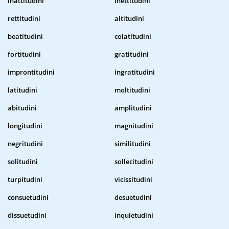
inattitudini
inettitudini
rettitudini
altitudini
beatitudini
colatitudini
fortitudini
gratitudini
improntitudini
ingratitudini
latitudini
moltitudini
abitudini
amplitudini
longitudini
magnitudini
negritudini
similitudini
solitudini
sollecitudini
turpitudini
vicissitudini
consuetudini
desuetudini
dissuetudini
inquietudini