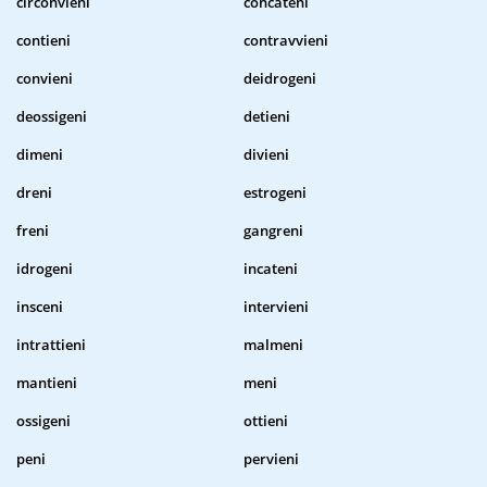
circonvieni
concateni
contieni
contravvieni
convieni
deidrogeni
deossigeni
detieni
dimeni
divieni
dreni
estrogeni
freni
gangreni
idrogeni
incateni
insceni
intervieni
intrattieni
malmeni
mantieni
meni
ossigeni
ottieni
peni
pervieni