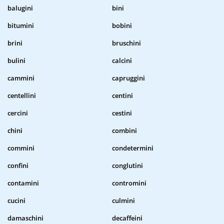
balugini
bini
bitumini
bobini
brini
bruschini
bulini
calcini
cammini
capruggini
centellini
centini
cercini
cestini
chini
combini
commini
condetermini
confini
conglutini
contamini
contromini
cucini
culmini
damaschini
decaffeini