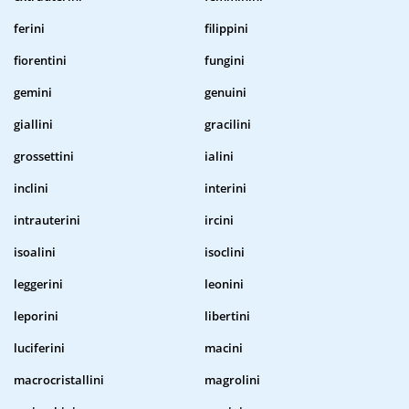
ferini
filippini
fiorentini
fungini
gemini
genuini
giallini
gracilini
grossettini
ialini
inclini
interini
intrauterini
ircini
isoalini
isoclini
leggerini
leonini
leporini
libertini
luciferini
macini
macrocristallini
magrolini