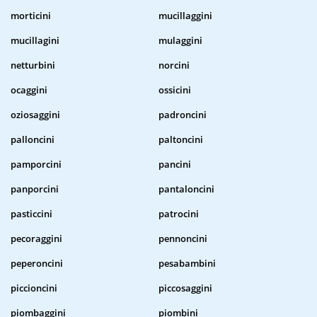
morticini
mucillaggini
mucillagini
mulaggini
netturbini
norcini
ocaggini
ossicini
oziosaggini
padroncini
palloncini
paltoncini
pamporcini
pancini
panporcini
pantaloncini
pasticcini
patrocini
pecoraggini
pennoncini
peperoncini
pesabambini
piccioncini
piccosaggini
piombaggini
piombini