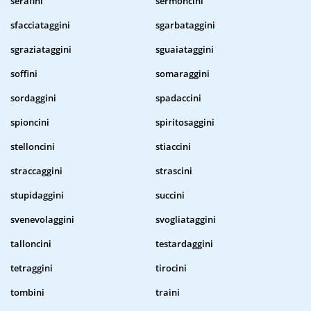
serafini
sermoncini
sfacciataggini
sgarbataggini
sgraziataggini
sguaiataggini
soffini
somaraggini
sordaggini
spadaccini
spioncini
spiritosaggini
stelloncini
stiaccini
straccaggini
strascini
stupidaggini
succini
svenevolaggini
svogliataggini
talloncini
testardaggini
tetraggini
tirocini
tombini
traini