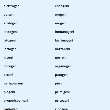
elettrogeni
endogeni
epiceni
erogeni
erotogeni
esogeni
iatrogeni
immunogeni
istogeni
lacrimogeni
lattogeni
nazzareni
niceni
norreni
oncogeni
organogeni
osceni
patogeni
perispomeni
pieni
piogeni
primigeni
properispomeni
psicogeni
radiogeni
rinogeni