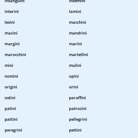
insanguini
insemini
interini
lamini
lesini
macchini
macini
mandrini
margini
marini
marocchini
martellini
mini
mulini
nomini
opini
origini
orini
ostini
paraffini
patini
patrocini
pattini
pellegrini
peregrini
pettini