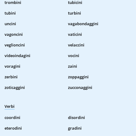
trombini
tubicini
tubini
turbini
uncini
vagabondaggini
vagoncini
vaticini
veglioncini
velaccini
videoindagini
vocini
voragini
zaini
zerbini
zoppaggini
zoticaggini
zucconaggini
Verbi
coordini
disordini
eterodini
gradini