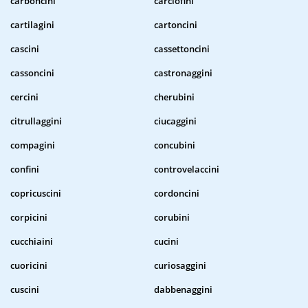
carboncini
carciofini
cartilagini
cartoncini
cascini
cassettoncini
cassoncini
castronaggini
cercini
cherubini
citrullaggini
ciucaggini
compagini
concubini
confini
controvelaccini
copricuscini
cordoncini
corpicini
corubini
cucchiaini
cucini
cuoricini
curiosaggini
cuscini
dabbenaggini