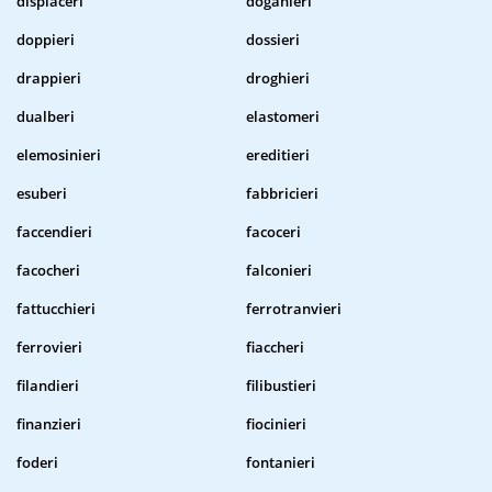
dispiaceri
doganieri
doppieri
dossieri
drappieri
droghieri
dualberi
elastomeri
elemosinieri
ereditieri
esuberi
fabbricieri
faccendieri
facoceri
facocheri
falconieri
fattucchieri
ferrotranvieri
ferrovieri
fiaccheri
filandieri
filibustieri
finanzieri
fiocinieri
foderi
fontanieri