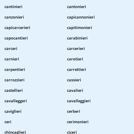
cantinieri
cantonieri
canzonieri
capicannonieri
capicarcerieri
capitimonieri
capocantieri
carabinieri
carceri
carcerieri
carnieri
carotieri
carpentieri
carrettieri
carrozzieri
cassieri
castellieri
cavalieri
cavalleggeri
cavalleggieri
caviglieri
cerberi
ceri
cerimonieri
chincaglieri
ciceri