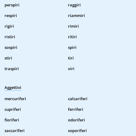
perspiri
raggiri
respiri
riammiri
rigiri
rimiri
ristiri
ritiri
sospiri
spiri
stiri
tiri
traspiri
viri
Aggettivi
mercuriferi
calcariferi
cupriferi
ferriferi
fioriferi
odoriferi
saccariferi
soporiferi