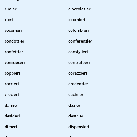
cimieri
cioccolatieri
cleri
cocchieri
cocomeri
colombieri
condottieri
conferenzieri
confettieri
consiglieri
consuoceri
contralberi
coppieri
corazzieri
corrieri
credenzieri
crocieri
cucinieri
damieri
dazieri
desideri
destrieri
dimeri
dispensieri