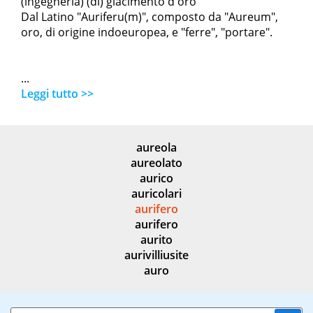
(ingegneria) (di) giacimento d'oro
Dal Latino "Auriferu(m)", composto da "Aureum",
oro, di origine indoeuropea, e "ferre", "portare".
...
Leggi tutto >>
aureola
aureolato
aurico
auricolari
aurifero
aurifero
aurito
aurivilliusite
auro