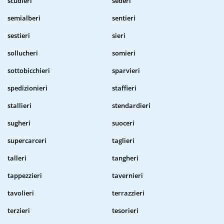
scudieri
sederi
semialberi
sentieri
sestieri
sieri
sollucheri
somieri
sottobicchieri
sparvieri
spedizionieri
staffieri
stallieri
stendardieri
sugheri
suoceri
supercarceri
taglieri
talleri
tangheri
tappezzieri
tavernieri
tavolieri
terrazzieri
terzieri
tesorieri