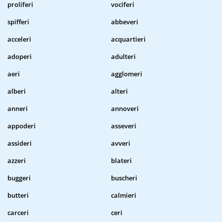
proliferi
vociferi
spifferi
abbeveri
acceleri
acquartieri
adoperi
adulteri
aeri
agglomeri
alberi
alteri
anneri
annoveri
appoderi
asseveri
assideri
avveri
azzeri
blateri
buggeri
buscheri
butteri
calmieri
carceri
ceri