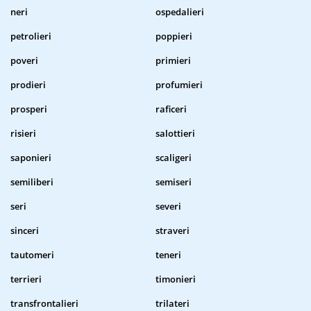
neri
ospedalieri
petrolieri
poppieri
poveri
primieri
prodieri
profumieri
prosperi
raficeri
risieri
salottieri
saponieri
scaligeri
semiliberi
semiseri
seri
severi
sinceri
straveri
tautomeri
teneri
terrieri
timonieri
transfrontalieri
trilateri