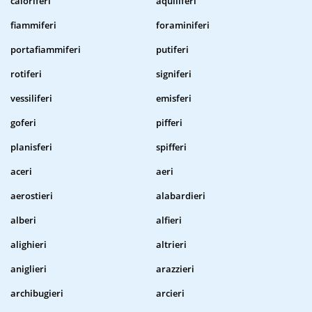
caloriferi
aquiliferi
fiammiferi
foraminiferi
portafiammiferi
putiferi
rotiferi
signiferi
vessiliferi
emisferi
goferi
pifferi
planisferi
spifferi
aceri
aeri
aerostieri
alabardieri
alberi
alfieri
alighieri
altrieri
aniglieri
arazzieri
archibugieri
arcieri