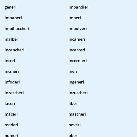
generi
imbandieri
impaperi
imperi
impillaccheri
impolveri
inalberi
incameri
incancheri
incarceri
inceri
incernieri
incineri
ineri
infoderi
ingeneri
inzaccheri
inzuccheri
laceri
liberi
maceri
mascheri
moderi
noveri
numeri
oberi