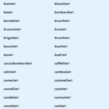
bischeri
biscottieri
boleri
bombardieri
borsettieri
bracchieri
bracconieri
bracieri
brigadieri
brocchieri
bucanieri
buccheri
buceri
budrieri
cacciabombardieri
caffettieri
calmieri
cambusieri
camerieri
cammellieri
cancellieri
cancheri
candelieri
cannonieri
canottieri
cantieri