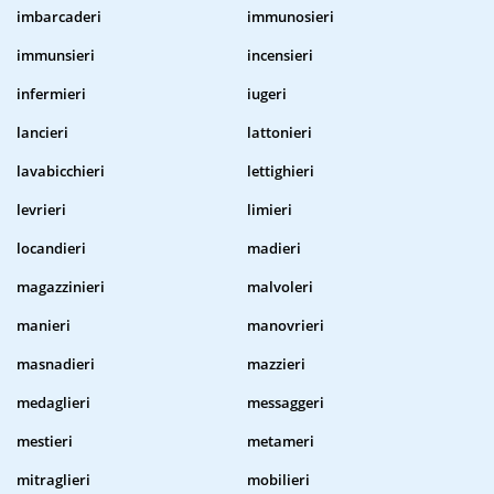
imbarcaderi
immunosieri
immunsieri
incensieri
infermieri
iugeri
lancieri
lattonieri
lavabicchieri
lettighieri
levrieri
limieri
locandieri
madieri
magazzinieri
malvoleri
manieri
manovrieri
masnadieri
mazzieri
medaglieri
messaggeri
mestieri
metameri
mitraglieri
mobilieri