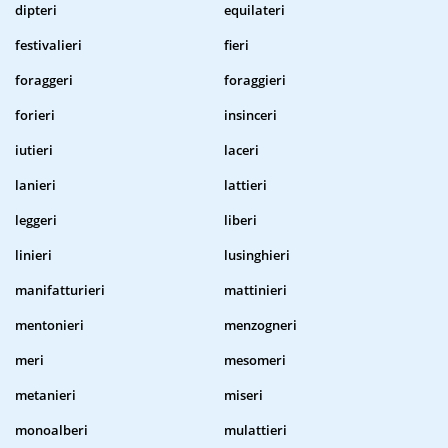
dipteri
equilateri
festivalieri
fieri
foraggeri
foraggieri
forieri
insinceri
iutieri
laceri
lanieri
lattieri
leggeri
liberi
linieri
lusinghieri
manifatturieri
mattinieri
mentonieri
menzogneri
meri
mesomeri
metanieri
miseri
monoalberi
mulattieri