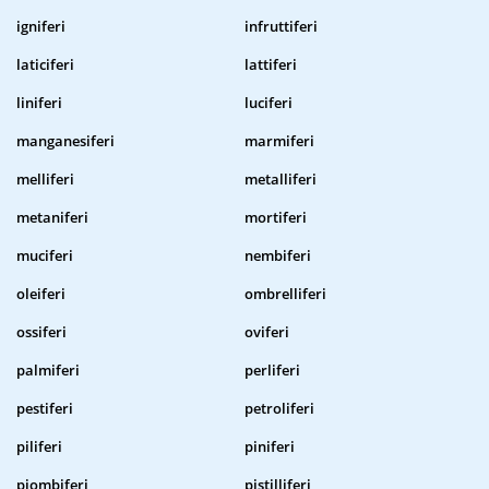
igniferi
infruttiferi
laticiferi
lattiferi
liniferi
luciferi
manganesiferi
marmiferi
melliferi
metalliferi
metaniferi
mortiferi
muciferi
nembiferi
oleiferi
ombrelliferi
ossiferi
oviferi
palmiferi
perliferi
pestiferi
petroliferi
piliferi
piniferi
piombiferi
pistilliferi