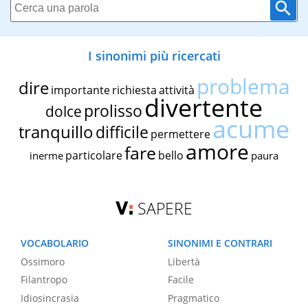
I sinonimi più ricercati
problema
dire
importante
richiesta
attività
divertente
prolisso
dolce
acume
tranquillo
difficile
permettere
amore
fare
particolare
bello
inerme
paura
SAPERE
VOCABOLARIO
SINONIMI E CONTRARI
Ossimoro
Libertà
Filantropo
Facile
Idiosincrasia
Pragmatico