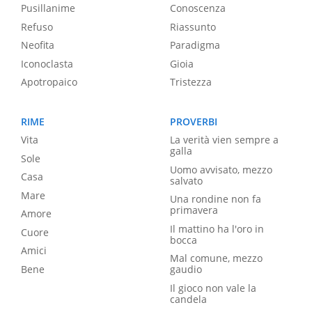
Pusillanime
Conoscenza
Refuso
Riassunto
Neofita
Paradigma
Iconoclasta
Gioia
Apotropaico
Tristezza
RIME
PROVERBI
Vita
La verità vien sempre a
galla
Sole
Uomo avvisato, mezzo
Casa
salvato
Mare
Una rondine non fa
primavera
Amore
Il mattino ha l'oro in
Cuore
bocca
Amici
Mal comune, mezzo
Bene
gaudio
Il gioco non vale la
candela