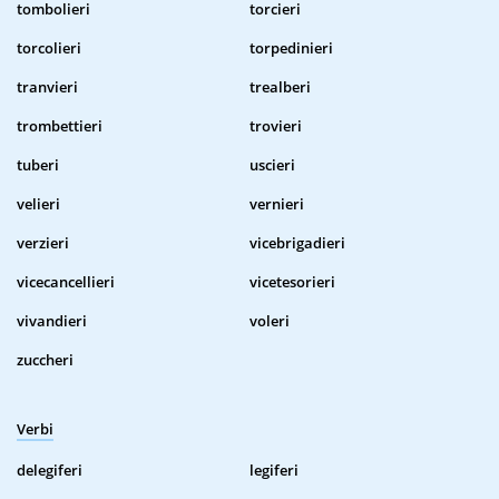
tombolieri
torcieri
torcolieri
torpedinieri
tranvieri
trealberi
trombettieri
trovieri
tuberi
uscieri
velieri
vernieri
verzieri
vicebrigadieri
vicecancellieri
vicetesorieri
vivandieri
voleri
zuccheri
Verbi
delegiferi
legiferi