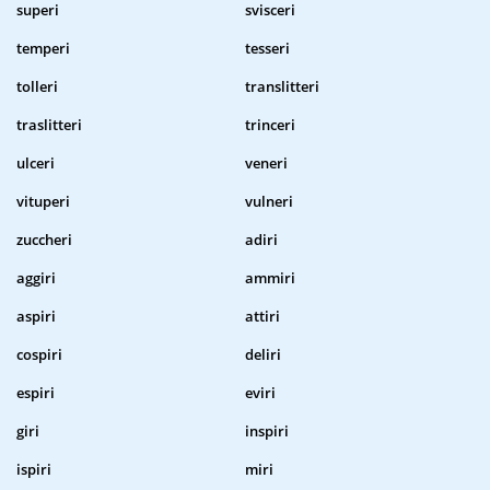
superi
svisceri
temperi
tesseri
tolleri
translitteri
traslitteri
trinceri
ulceri
veneri
vituperi
vulneri
zuccheri
adiri
aggiri
ammiri
aspiri
attiri
cospiri
deliri
espiri
eviri
giri
inspiri
ispiri
miri