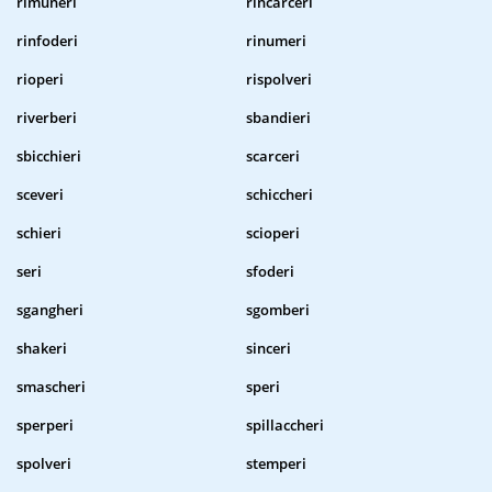
rimuneri
rincarceri
rinfoderi
rinumeri
rioperi
rispolveri
riverberi
sbandieri
sbicchieri
scarceri
sceveri
schiccheri
schieri
scioperi
seri
sfoderi
sgangheri
sgomberi
shakeri
sinceri
smascheri
speri
sperperi
spillaccheri
spolveri
stemperi