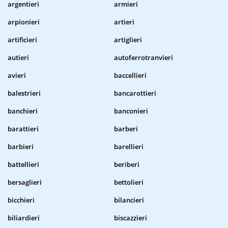
argentieri
armieri
arpionieri
artieri
artificieri
artiglieri
autieri
autoferrotranvieri
avieri
baccellieri
balestrieri
bancarottieri
banchieri
banconieri
barattieri
barberi
barbieri
barellieri
battellieri
beriberi
bersaglieri
bettolieri
bicchieri
bilancieri
biliardieri
biscazzieri