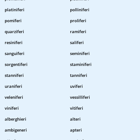
platiniferi
polliniferi
pomiferi
proliferi
quarziferi
ramiferi
resiniferi
saliferi
sanguiferi
seminiferi
sorgentiferi
staminiferi
stanniferi
tanniferi
uraniferi
uviferi
veleniferi
vessilliferi
viniferi
vitiferi
alberghieri
alteri
ambigeneri
apteri