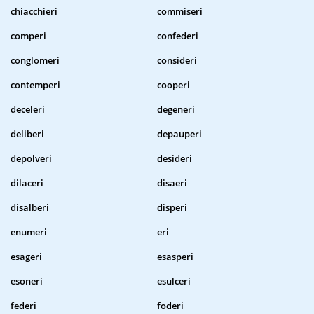
chiacchieri
commiseri
comperi
confederi
conglomeri
consideri
contemperi
cooperi
deceleri
degeneri
deliberi
depauperi
depolveri
desideri
dilaceri
disaeri
disalberi
disperi
enumeri
eri
esageri
esasperi
esoneri
esulceri
federi
foderi