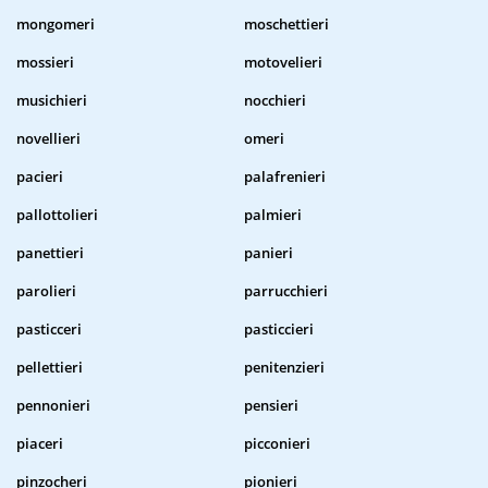
mongomeri
moschettieri
mossieri
motovelieri
musichieri
nocchieri
novellieri
omeri
pacieri
palafrenieri
pallottolieri
palmieri
panettieri
panieri
parolieri
parrucchieri
pasticceri
pasticcieri
pellettieri
penitenzieri
pennonieri
pensieri
piaceri
picconieri
pinzocheri
pionieri