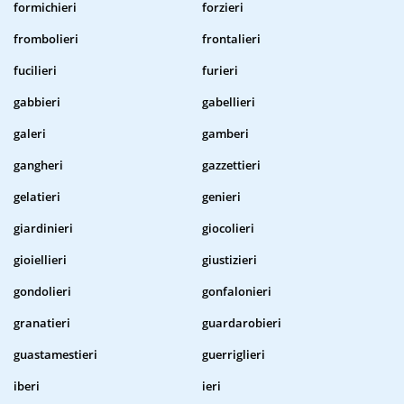
formichieri
forzieri
frombolieri
frontalieri
fucilieri
furieri
gabbieri
gabellieri
galeri
gamberi
gangheri
gazzettieri
gelatieri
genieri
giardinieri
giocolieri
gioiellieri
giustizieri
gondolieri
gonfalonieri
granatieri
guardarobieri
guastamestieri
guerriglieri
iberi
ieri