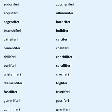
sudoriferi
zuccheriferi
acquiferi
alluminiferi
argentiferi
boraciferi
branchiferi
bulbiferi
caffeiferi
calciferi
cementiferi
cheliferi
chiliferi
conchiliferi
coniferi
coralliferi
cristalliferi
crociferi
diamantiferi
fogliferi
fossiliferi
fruttiferi
gemmiferi
gessiferi
gommiferi
graniferi