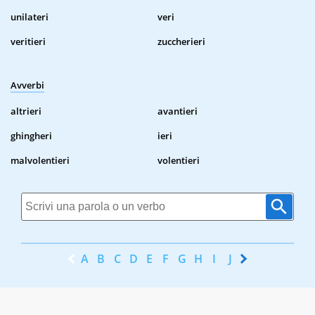
unilateri
veri
veritieri
zuccherieri
Avverbi
altrieri
avantieri
ghingheri
ieri
malvolentieri
volentieri
A
B
C
D
E
F
G
H
I
J
K
L
M
N