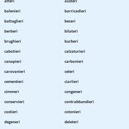
atteri
austeri
balenieri
barricadieri
battaglieri
beceri
berberi
bilateri
brughieri
burberi
cabotieri
calzaturieri
canapieri
carbonieri
carovanieri
celeri
cementieri
ciarlieri
cimmeri
congeneri
conservieri
contrabbandieri
costieri
cotonieri
degeneri
deleteri