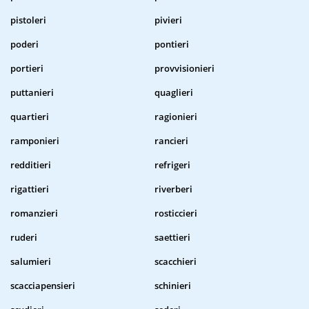
pistoleri
pivieri
poderi
pontieri
portieri
provvisionieri
puttanieri
quaglieri
quartieri
ragionieri
ramponieri
rancieri
redditieri
refrigeri
rigattieri
riverberi
romanzieri
rosticcieri
ruderi
saettieri
salumieri
scacchieri
scacciapensieri
schinieri