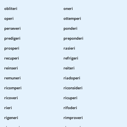
obliteri
oneri
operi
ottemperi
perseveri
ponderi
predigeri
preponderi
prosperi
rasieri
recuperi
refrigeri
reinseri
reiteri
remuneri
riadoperi
ricomperi
riconsideri
ricoveri
ricuperi
rieri
rifoderi
rigeneri
rimproveri