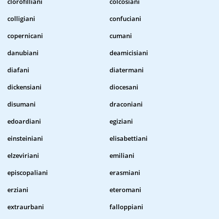
clorofilliani
colcosiani
colligiani
confuciani
copernicani
cumani
danubiani
deamicisiani
diafani
diatermani
dickensiani
diocesani
disumani
draconiani
edoardiani
egiziani
einsteiniani
elisabettiani
elzeviriani
emiliani
episcopaliani
erasmiani
erziani
eteromani
extraurbani
falloppiani