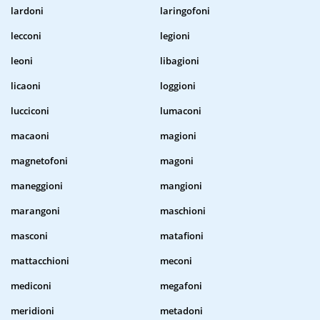
lardoni
laringofoni
lecconi
legioni
leoni
libagioni
licaoni
loggioni
lucciconi
lumaconi
macaoni
magioni
magnetofoni
magoni
maneggioni
mangioni
marangoni
maschioni
masconi
matafioni
mattacchioni
meconi
mediconi
megafoni
meridioni
metadoni