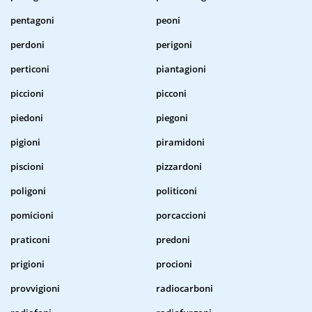
pentagoni
peoni
perdoni
perigoni
perticoni
piantagioni
piccioni
picconi
piedoni
piegoni
pigioni
piramidoni
piscioni
pizzardoni
poligoni
politiconi
pomicioni
porcaccioni
praticoni
predoni
prigioni
procioni
provvigioni
radiocarboni