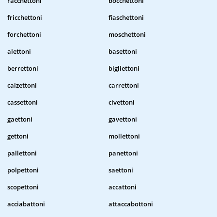
racchettoni
bocchettoni
fricchettoni
fiaschettoni
forchettoni
moschettoni
alettoni
basettoni
berrettoni
bigliettoni
calzettoni
carrettoni
cassettoni
civettoni
gaettoni
gavettoni
gettoni
mollettoni
pallettoni
panettoni
polpettoni
saettoni
scopettoni
accattoni
acciabattoni
attaccabottoni