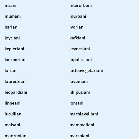
insani
interurbani
inumani
inurbani
istriani
ivoriani
joyciani
kafkiani
kepleriani
keynesiani
kolchoziani
lapalissiani
lariani
latteovegetariani
laurenziani
lavamani
leopardiani
lillipuziani
linneani
lontani
luculliani
machiavelliani
malsani
mammaliani
manzoniani
marchiani