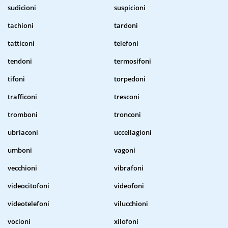
sudicioni
suspicioni
tachioni
tardoni
tatticoni
telefoni
tendoni
termosifoni
tifoni
torpedoni
trafficoni
tresconi
tromboni
tronconi
ubriaconi
uccellagioni
umboni
vagoni
vecchioni
vibrafoni
videocitofoni
videofoni
videotelefoni
vilucchioni
vocioni
xilofoni