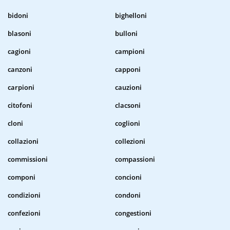
bidoni
bighelloni
blasoni
bulloni
cagioni
campioni
canzoni
capponi
carpioni
cauzioni
citofoni
clacsoni
cloni
coglioni
collazioni
collezioni
commissioni
compassioni
componi
concioni
condizioni
condoni
confezioni
congestioni