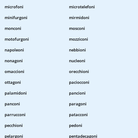
microfoni
microtelefoni
minifurgoni
mirmidoni
monconi
mosconi
motofurgoni
mozziconi
napoleoni
nebbioni
nonagoni
nucleoni
omaccioni
orecchioni
ottagoni
paciocconi
palamidoni
pancioni
panconi
paragoni
parrucconi
patacconi
pecchioni
pedoni
pelargoni
pentadecagoni