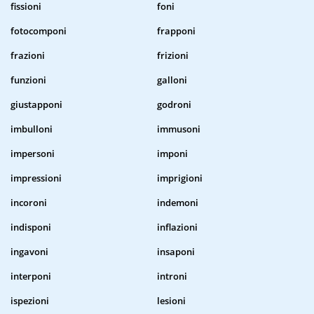
fissioni
foni
fotocomponi
frapponi
frazioni
frizioni
funzioni
galloni
giustapponi
godroni
imbulloni
immusoni
impersoni
imponi
impressioni
imprigioni
incoroni
indemoni
indisponi
inflazioni
ingavoni
insaponi
interponi
introni
ispezioni
lesioni