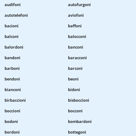
audifoni
autofurgoni
autotelefoni
aviofoni
bacioni
baffoni
balconi
balocconi
balordoni
banconi
bandoni
baracconi
barboni
barconi
bendoni
beoni
bianconi
bidoni
birbaccioni
bisboccioni
boccioni
bocconi
bodoni
bombardoni
bordoni
bottegoni