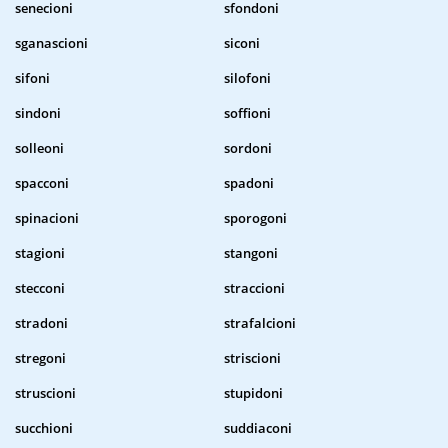
senecioni
sfondoni
sganascioni
siconi
sifoni
silofoni
sindoni
soffioni
solleoni
sordoni
spacconi
spadoni
spinacioni
sporogoni
stagioni
stangoni
stecconi
straccioni
stradoni
strafalcioni
stregoni
striscioni
struscioni
stupidoni
succhioni
suddiaconi