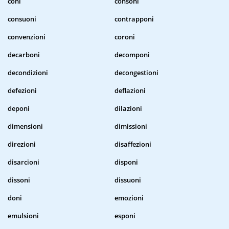
coni
consoni
consuoni
contrapponi
convenzioni
coroni
decarboni
decomponi
decondizioni
decongestioni
defezioni
deflazioni
deponi
dilazioni
dimensioni
dimissioni
direzioni
disaffezioni
disarcioni
disponi
dissoni
dissuoni
doni
emozioni
emulsioni
esponi