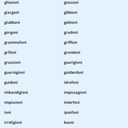
ghiaioni
giacconi
giargoni
gibboni
giubboni
gobioni
gorgoni
gradoni
grammofoni
griffoni
grifoni
grondoni
gruccioni
guarigioni
guarnigioni
guiderdoni
guidoni
idrofoni
imbandigioni
impiccagioni
impiccioni
interfoni
ioni
ipsofoni
irreligioni
kaoni