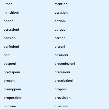
limoni
menzioni
minchioni
occasioni
opponi
opzioni
ossessioni
paragoni
pensioni
perdoni
perfezioni
picconi
poni
posizioni
posponi
preconfezioni
predisponi
prefazioni
preponi
preselezioni
presupponi
proponi
proporzioni
provvisioni
punzoni
questioni