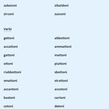
zabaioni
zibaldoni
zirconi
zucconi
Verbi
gettoni
abbottoni
accattoni
ammattoni
gattoni
mattoni
ottoni
piattoni
riabbottoni
sbottoni
smattoni
strattoni
accantoni
accotoni
bastoni
cartoni
cotoni
detoni