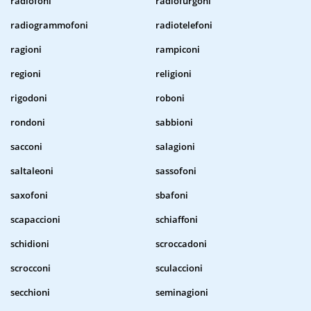
radiofoni
radiofurgoni
radiogrammofoni
radiotelefoni
ragioni
rampiconi
regioni
religioni
rigodoni
roboni
rondoni
sabbioni
sacconi
salagioni
saltaleoni
sassofoni
saxofoni
sbafoni
scapaccioni
schiaffoni
schidioni
scroccadoni
scrocconi
sculaccioni
secchioni
seminagioni