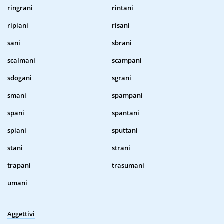
ringrani
rintani
ripiani
risani
sani
sbrani
scalmani
scampani
sdogani
sgrani
smani
spampani
spani
spantani
spiani
sputtani
stani
strani
trapani
trasumani
umani
Aggettivi