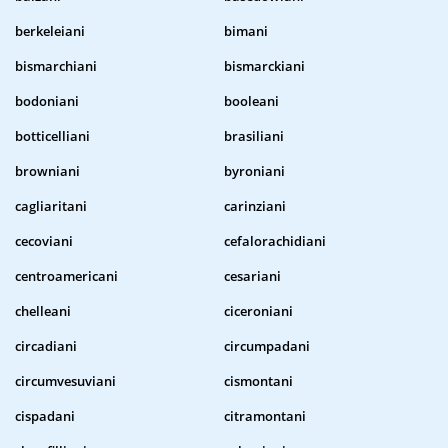
berkeleiani
bimani
bismarchiani
bismarckiani
bodoniani
booleani
botticelliani
brasiliani
browniani
byroniani
cagliaritani
carinziani
cecoviani
cefalorachidiani
centroamericani
cesariani
chelleani
ciceroniani
circadiani
circumpadani
circumvesuviani
cismontani
cispadani
citramontani