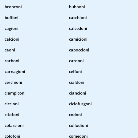
bronconi
bubboni
buffoni
cacchioni
cagioni
calcedoni
calcioni
camicioni
caoni
capoccioni
carboni
cardoni
carnagioni
ceffoni
cerchioni
cialdoni
ciampiconi
ciancioni
ciccioni
ciclofurgoni
citofoni
codoni
colascioni
collodioni
colofoni
comedoni