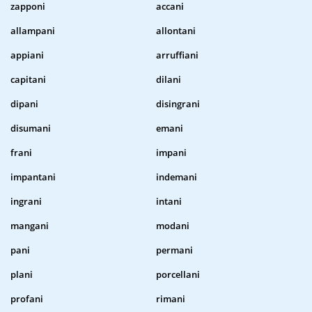
zapponi
accani
allampani
allontani
appiani
arruffiani
capitani
dilani
dipani
disingrani
disumani
emani
frani
impani
impantani
indemani
ingrani
intani
mangani
modani
pani
permani
plani
porcellani
profani
rimani