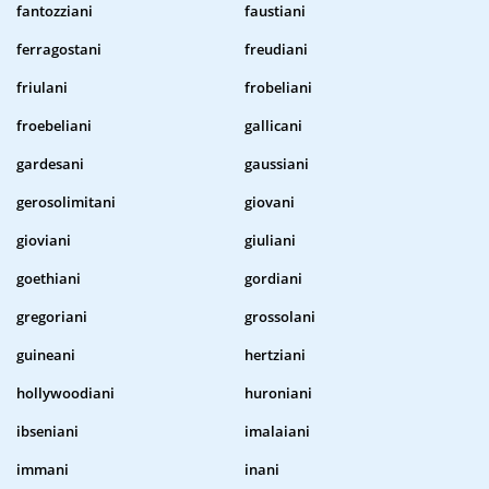
fantozziani
faustiani
ferragostani
freudiani
friulani
frobeliani
froebeliani
gallicani
gardesani
gaussiani
gerosolimitani
giovani
gioviani
giuliani
goethiani
gordiani
gregoriani
grossolani
guineani
hertziani
hollywoodiani
huroniani
ibseniani
imalaiani
immani
inani