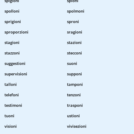
spigioni
spioni
spolloni
spolmoni
sprigioni
sproni
sproporzioni
sragioni
stagioni
stazioni
stazzoni
stecconi
suggestioni
suoni
supervisioni
supponi
talloni
tamponi
telefoni
tenzoni
testimoni
trasponi
tuoni
ustioni
visioni
vivisezioni