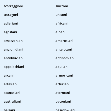
scorreggioni
sincroni
tetragoni
unisoni
adleriani
africani
agostani
albani
amazzoniani
ambrosiani
angloindiani
antelucani
antidiluviani
antinomiani
appalachiani
aquilani
arcani
armoricani
artesiani
arturiani
atanasiani
atermani
australiani
baconiani
balzani
basedowiani