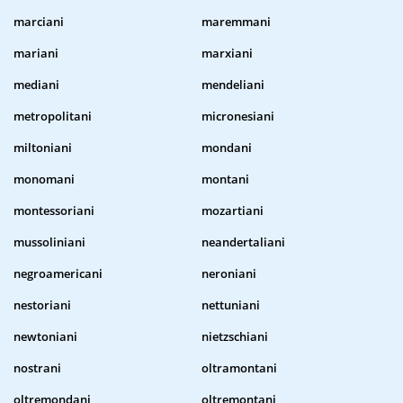
marciani
maremmani
mariani
marxiani
mediani
mendeliani
metropolitani
micronesiani
miltoniani
mondani
monomani
montani
montessoriani
mozartiani
mussoliniani
neandertaliani
negroamericani
neroniani
nestoriani
nettuniani
newtoniani
nietzschiani
nostrani
oltramontani
oltremondani
oltremontani