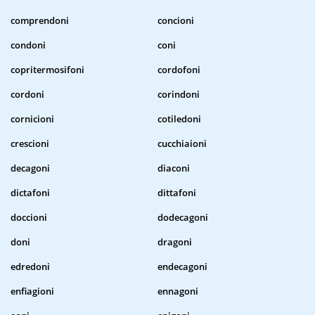
comprendoni
concioni
condoni
coni
copritermosifoni
cordofoni
cordoni
corindoni
cornicioni
cotiledoni
crescioni
cucchiaioni
decagoni
diaconi
dictafoni
dittafoni
doccioni
dodecagoni
doni
dragoni
edredoni
endecagoni
enfiagioni
ennagoni