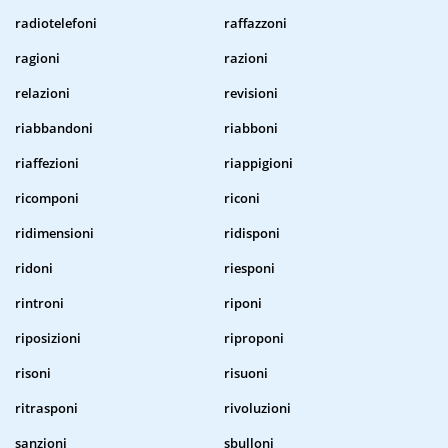
radiotelefoni
raffazzoni
ragioni
razioni
relazioni
revisioni
riabbandoni
riabboni
riaffezioni
riappigioni
ricomponi
riconi
ridimensioni
ridisponi
ridoni
riesponi
rintroni
riponi
riposizioni
riproponi
risoni
risuoni
ritrasponi
rivoluzioni
sanzioni
sbulloni