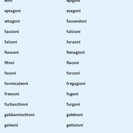
eoni
epigoni
eptagoni
esagoni
ettagoni
faccendoni
faccioni
falcioni
falconi
faraoni
fiasconi
fienagioni
fifoni
flaconi
foconi
forconi
formicaleoni
fregagioni
fresconi
fugoni
furbacchioni
furgoni
gabbaminchioni
gabbioni
galeoni
gettaioni