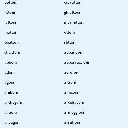
bottoni
cravattoni
fittoni
ghiottoni
lattoni
marmittoni
mattoni
ottoni
sciattoni
slittoni
strattoni
abbandoni
abboni
abborraccioni
adoni
aerofoni
agoni
alcioni
amboni
amiconi
archegoni
arcidiaconi
arcioni
armeggioni
arpagoni
arruffoni