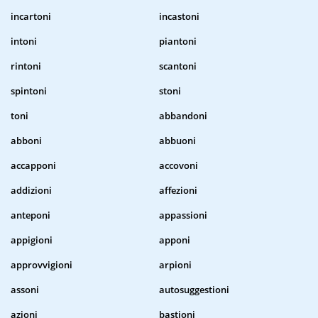
incartoni
incastoni
intoni
piantoni
rintoni
scantoni
spintoni
stoni
toni
abbandoni
abboni
abbuoni
accapponi
accovoni
addizioni
affezioni
anteponi
appassioni
appigioni
apponi
approvvigioni
arpioni
assoni
autosuggestioni
azioni
bastioni