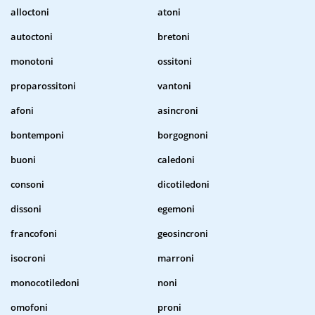
alloctoni
atoni
autoctoni
bretoni
monotoni
ossitoni
proparossitoni
vantoni
afoni
asincroni
bontemponi
borgognoni
buoni
caledoni
consoni
dicotiledoni
dissoni
egemoni
francofoni
geosincroni
isocroni
marroni
monocotiledoni
noni
omofoni
proni