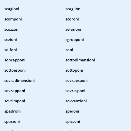
scagioni
scaglioni
scomponi
scoroni
scozzoni
selezioni
sezioni
sgropponi
solfoni
soni
soprapponi
sottodimensioni
sottoesponi
sottoponi
sovradimensioni
sovraesponi
sovrapponi
sovresponi
sovrimponi
sovvenzioni
spadroni
speroni
spezzoni
spicconi