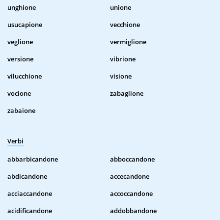
unghione
unione
usucapione
vecchione
veglione
vermiglione
versione
vibrione
vilucchione
visione
vocione
zabaglione
zabaione
Verbi
abbarbicandone
abboccandone
abdicandone
accecandone
acciaccandone
accoccandone
acidificandone
addobbandone