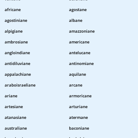
africane
agostane
agostiniane
albane
alpigiane
amazzoniane
ambrosiane
americane
angloindiane
antelucane
antidiluviane
antinomiane
appalachiane
aquilane
araboisraeliane
arcane
ariane
armoricane
artesiane
arturiane
atanasiane
atermane
australiane
baconiane