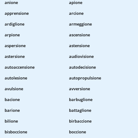
anione
apione
apprensione
arcione
ardiglione
armeggione
arpione
ascensione
aspersione
astensione
astersione
audiovisione
autoaccensione
autodecisione
autolesione
autopropulsione
avulsione
avversione
bacione
barbuglione
barione
battaglione
bilione
birbaccione
bisboccione
boccione