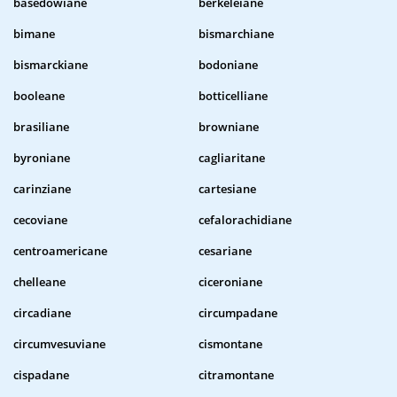
basedowiane
berkeleiane
bimane
bismarchiane
bismarckiane
bodoniane
booleane
botticelliane
brasiliane
browniane
byroniane
cagliaritane
carinziane
cartesiane
cecoviane
cefalorachidiane
centroamericane
cesariane
chelleane
ciceroniane
circadiane
circumpadane
circumvesuviane
cismontane
cispadane
citramontane