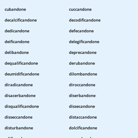
cubandone
cuccandone
decalcificandone
decodificandone
dedicandone
defecandone
deificandone
delegificandone
delibandone
deprecandone
dequalificandone
derubandone
deumidificandone
dilombandone
diradicandone
diroccandone
disacerbandone
diserbandone
disqualificandone
dissecandone
disseccandone
distaccandone
disturbandone
dolcificandone