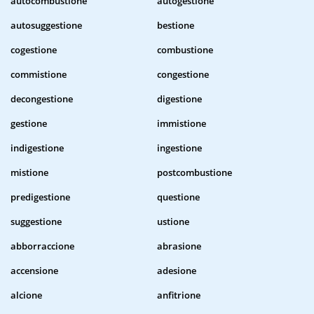
autocombustione
autogestione
autosuggestione
bestione
cogestione
combustione
commistione
congestione
decongestione
digestione
gestione
immistione
indigestione
ingestione
mistione
postcombustione
predigestione
questione
suggestione
ustione
abborraccione
abrasione
accensione
adesione
alcione
anfitrione