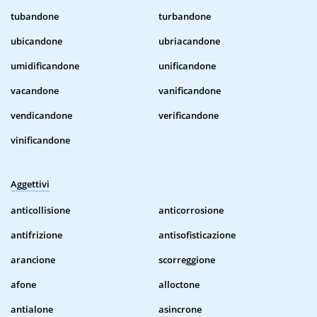
tubandone
turbandone
ubicandone
ubriacandone
umidificandone
unificandone
vacandone
vanificandone
vendicandone
verificandone
vinificandone
Aggettivi
anticollisione
anticorrosione
antifrizione
antisofisticazione
arancione
scorreggione
afone
alloctone
antialone
asincrone