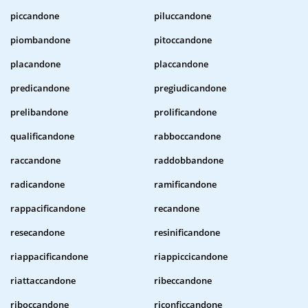
piccandone
piluccandone
piombandone
pitoccandone
placandone
placcandone
predicandone
pregiudicandone
prelibandone
prolificandone
qualificandone
rabboccandone
raccandone
raddobbandone
radicandone
ramificandone
rappacificandone
recandone
resecandone
resinificandone
riappacificandone
riappiccicandone
riattaccandone
ribeccandone
riboccandone
riconficcandone