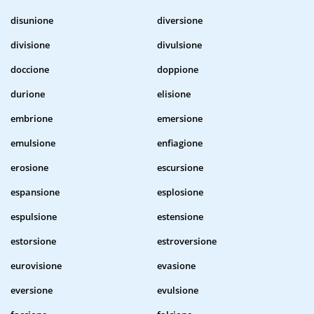
disunione
diversione
divisione
divulsione
doccione
doppione
durione
elisione
embrione
emersione
emulsione
enfiagione
erosione
escursione
espansione
esplosione
espulsione
estensione
estorsione
estroversione
eurovisione
evasione
eversione
evulsione