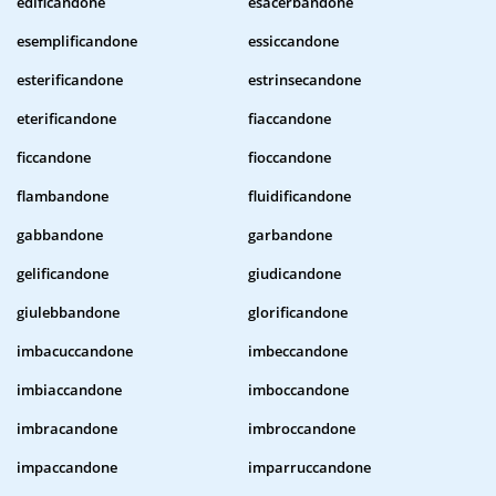
edificandone
esacerbandone
esemplificandone
essiccandone
esterificandone
estrinsecandone
eterificandone
fiaccandone
ficcandone
fioccandone
flambandone
fluidificandone
gabbandone
garbandone
gelificandone
giudicandone
giulebbandone
glorificandone
imbacuccandone
imbeccandone
imbiaccandone
imboccandone
imbracandone
imbroccandone
impaccandone
imparruccandone