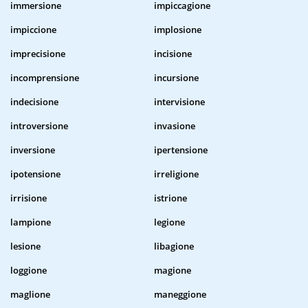
immersione
impiccagione
impiccione
implosione
imprecisione
incisione
incomprensione
incursione
indecisione
intervisione
introversione
invasione
inversione
ipertensione
ipotensione
irreligione
irrisione
istrione
lampione
legione
lesione
libagione
loggione
magione
maglione
maneggione