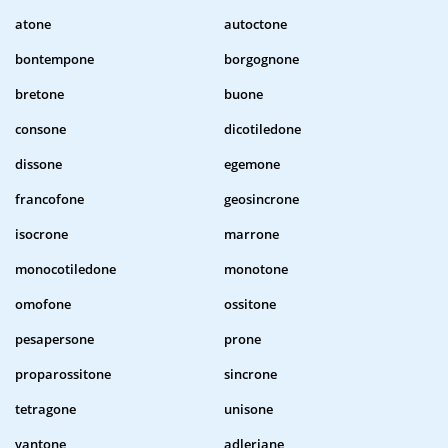
atone
autoctone
bontempone
borgognone
bretone
buone
consone
dicotiledone
dissone
egemone
francofone
geosincrone
isocrone
marrone
monocotiledone
monotone
omofone
ossitone
pesapersone
prone
proparossitone
sincrone
tetragone
unisone
vantone
adleriane