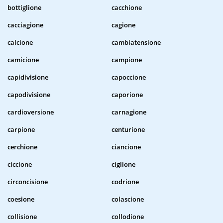
bottiglione
cacchione
cacciagione
cagione
calcione
cambiatensione
camicione
campione
capidivisione
capoccione
capodivisione
caporione
cardioversione
carnagione
carpione
centurione
cerchione
ciancione
ciccione
ciglione
circoncisione
codrione
coesione
colascione
collisione
collodione