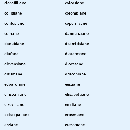
clorofilliane
colcosiane
colligiane
colombiane
confuciane
copernicane
cumane
dannunziane
danubiane
deamicisiane
diafane
diatermane
dickensiane
diocesane
disumane
draconiane
edoardiane
egiziane
einsteiniane
elisabettiane
elzeviriane
emiliane
episcopaliane
erasmiane
erziane
eteromane