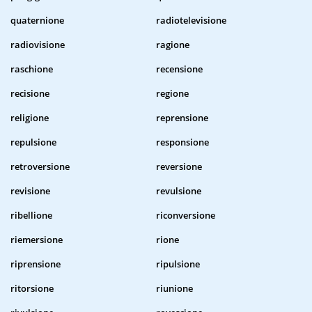
quaternione
radiotelevisione
radiovisione
ragione
raschione
recensione
recisione
regione
religione
reprensione
repulsione
responsione
retroversione
reversione
revisione
revulsione
ribellione
riconversione
riemersione
rione
riprensione
ripulsione
ritorsione
riunione