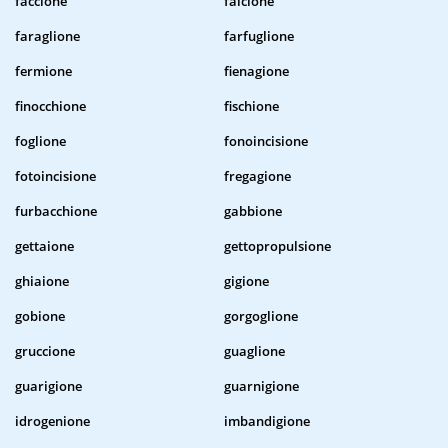
faccione
falcione
faraglione
farfuglione
fermione
fienagione
finocchione
fischione
foglione
fonoincisione
fotoincisione
fregagione
furbacchione
gabbione
gettaione
gettopropulsione
ghiaione
gigione
gobione
gorgoglione
gruccione
guaglione
guarigione
guarnigione
idrogenione
imbandigione