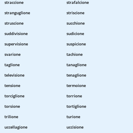
straccione
strafalcione
stranguglione
striscione
struscione
succhione
suddivisione
sudicione
supervisione
suspicione
svarione
tachione
taglione
tanaglione
televisione
tenaglione
tensione
termoione
torciglione
torrione
torsione
tortiglione
trilione
turione
uccellagione
uccisione