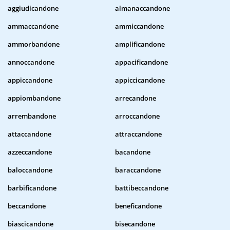
aggiudicandone
almanaccandone
ammaccandone
ammiccandone
ammorbandone
amplificandone
annoccandone
appacificandone
appiccandone
appiccicandone
appiombandone
arrecandone
arrembandone
arroccandone
attaccandone
attraccandone
azzeccandone
bacandone
baloccandone
baraccandone
barbificandone
battibeccandone
beccandone
beneficandone
biascicandone
bisecandone