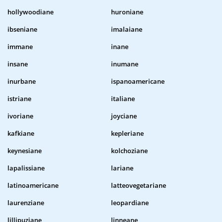
hollywoodiane
huroniane
ibseniane
imalaiane
immane
inane
insane
inumane
inurbane
ispanoamericane
istriane
italiane
ivoriane
joyciane
kafkiane
kepleriane
keynesiane
kolchoziane
lapalissiane
lariane
latinoamericane
latteovegetariane
laurenziane
leopardiane
lillipuziane
linneane