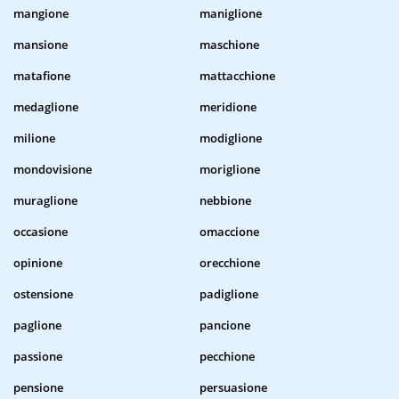
mangione
maniglione
mansione
maschione
matafione
mattacchione
medaglione
meridione
milione
modiglione
mondovisione
moriglione
muraglione
nebbione
occasione
omaccione
opinione
orecchione
ostensione
padiglione
paglione
pancione
passione
pecchione
pensione
persuasione