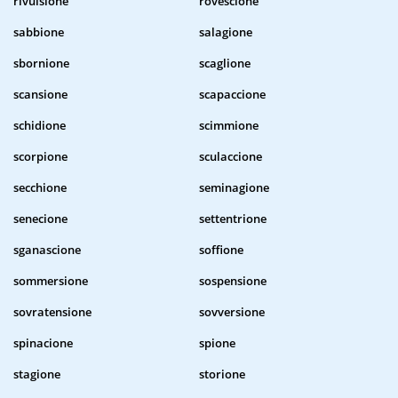
rivulsione
rovescione
sabbione
salagione
sbornione
scaglione
scansione
scapaccione
schidione
scimmione
scorpione
sculaccione
secchione
seminagione
senecione
settentrione
sganascione
soffione
sommersione
sospensione
sovratensione
sovversione
spinacione
spione
stagione
storione