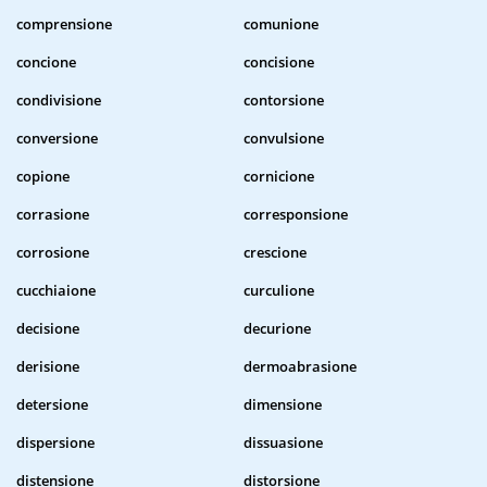
comprensione
comunione
concione
concisione
condivisione
contorsione
conversione
convulsione
copione
cornicione
corrasione
corresponsione
corrosione
crescione
cucchiaione
curculione
decisione
decurione
derisione
dermoabrasione
detersione
dimensione
dispersione
dissuasione
distensione
distorsione