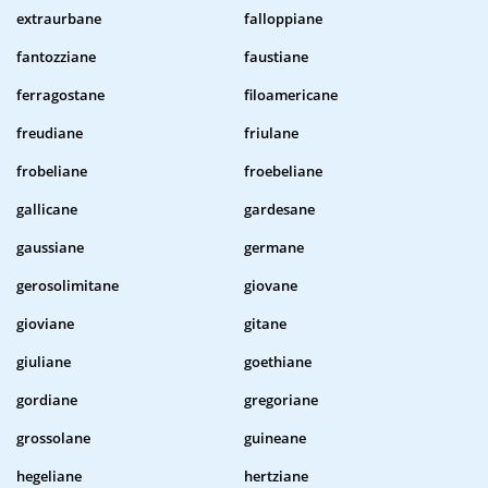
extraurbane
falloppiane
fantozziane
faustiane
ferragostane
filoamericane
freudiane
friulane
frobeliane
froebeliane
gallicane
gardesane
gaussiane
germane
gerosolimitane
giovane
gioviane
gitane
giuliane
goethiane
gordiane
gregoriane
grossolane
guineane
hegeliane
hertziane