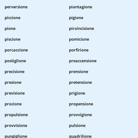
perversione
piantagione
piccione
pigione
pione
piroincisione
piscione
pomicione
porcaccione
porfirione
postiglione
preaccensione
precisione
prensione
presione
pretensione
previsione
prigione
procione
propensione
propulsione
provvigione
provvisione
pulsione
pungiglione
quadrilione