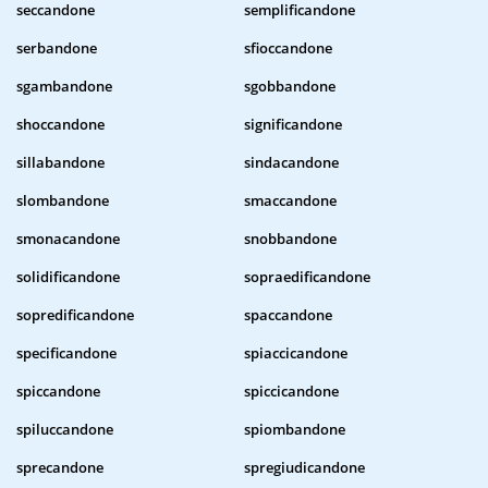
seccandone
semplificandone
serbandone
sfioccandone
sgambandone
sgobbandone
shoccandone
significandone
sillabandone
sindacandone
slombandone
smaccandone
smonacandone
snobbandone
solidificandone
sopraedificandone
sopredificandone
spaccandone
specificandone
spiaccicandone
spiccandone
spiccicandone
spiluccandone
spiombandone
sprecandone
spregiudicandone