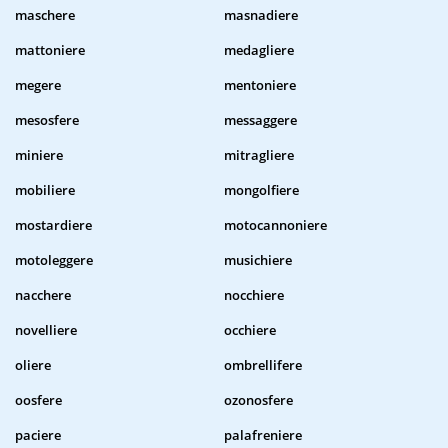
maschere
masnadiere
mattoniere
medagliere
megere
mentoniere
mesosfere
messaggere
miniere
mitragliere
mobiliere
mongolfiere
mostardiere
motocannoniere
motoleggere
musichiere
nacchere
nocchiere
novelliere
occhiere
oliere
ombrellifere
oosfere
ozonosfere
paciere
palafreniere