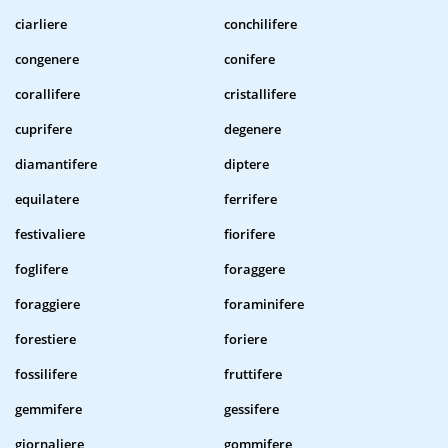
ciarliere
conchilifere
congenere
conifere
corallifere
cristallifere
cuprifere
degenere
diamantifere
diptere
equilatere
ferrifere
festivaliere
fiorifere
foglifere
foraggere
foraggiere
foraminifere
forestiere
foriere
fossilifere
fruttifere
gemmifere
gessifere
giornaliere
gommifere