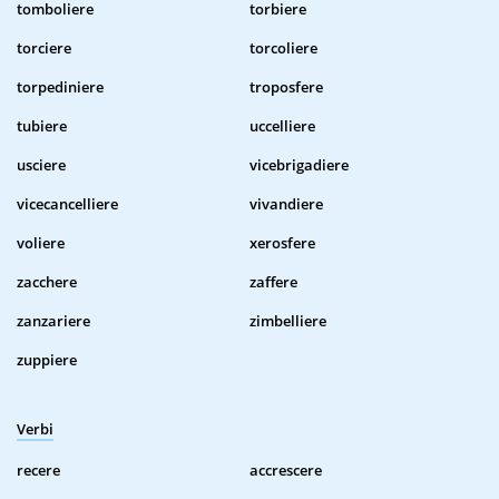
tomboliere
torbiere
torciere
torcoliere
torpediniere
troposfere
tubiere
uccelliere
usciere
vicebrigadiere
vicecancelliere
vivandiere
voliere
xerosfere
zacchere
zaffere
zanzariere
zimbelliere
zuppiere
Verbi
recere
accrescere