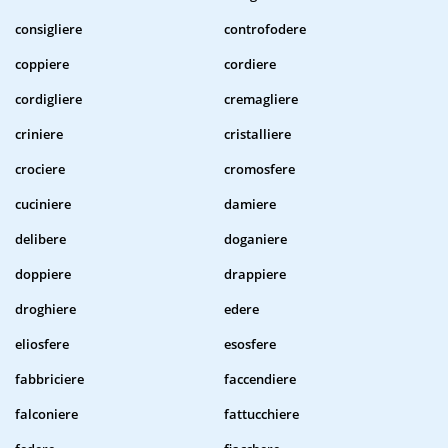
consigliere
controfodere
coppiere
cordiere
cordigliere
cremagliere
criniere
cristalliere
crociere
cromosfere
cuciniere
damiere
delibere
doganiere
doppiere
drappiere
droghiere
edere
eliosfere
esosfere
fabbriciere
faccendiere
falconiere
fattucchiere