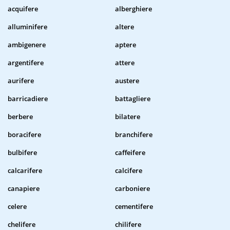
acquifere
alberghiere
alluminifere
altere
ambigenere
aptere
argentifere
attere
aurifere
austere
barricadiere
battagliere
berbere
bilatere
boracifere
branchifere
bulbifere
caffeifere
calcarifere
calcifere
canapiere
carboniere
celere
cementifere
chelifere
chilifere