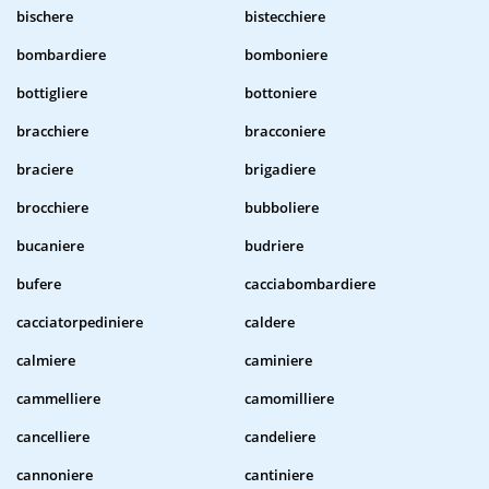
bischere
bistecchiere
bombardiere
bomboniere
bottigliere
bottoniere
bracchiere
bracconiere
braciere
brigadiere
brocchiere
bubboliere
bucaniere
budriere
bufere
cacciabombardiere
cacciatorpediniere
caldere
calmiere
caminiere
cammelliere
camomilliere
cancelliere
candeliere
cannoniere
cantiniere