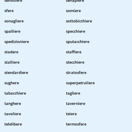
semisfere
senapiere
sfere
somiere
sonagliere
sottobicchiere
spalliere
specchiere
spedizioniere
sputacchiere
stadere
staffiere
stalliere
stecchiere
stendardiere
stratosfere
sughere
superpetroliere
tabacchiere
tagliere
tanghere
taverniere
tavoliere
teiere
telelibere
termosfere