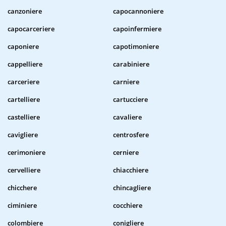
canzoniere
capocannoniere
capocarceriere
capoinfermiere
caponiere
capotimoniere
cappelliere
carabiniere
carceriere
carniere
cartelliere
cartucciere
castelliere
cavaliere
cavigliere
centrosfere
cerimoniere
cerniere
cervelliere
chiacchiere
chicchere
chincagliere
ciminiere
cocchiere
colombiere
conigliere