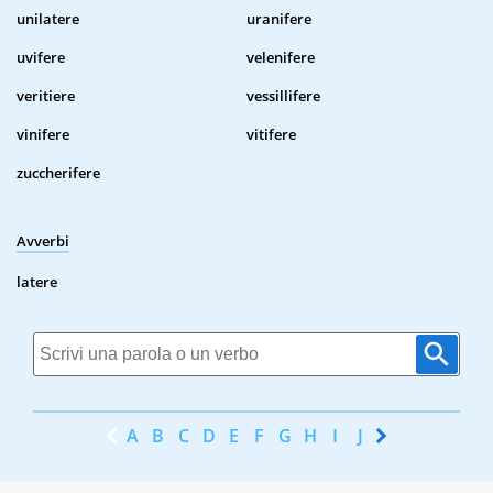
unilatere
uranifere
uvifere
velenifere
veritiere
vessillifere
vinifere
vitifere
zuccherifere
Avverbi
latere
A
B
C
D
E
F
G
H
I
J
K
L
M
N