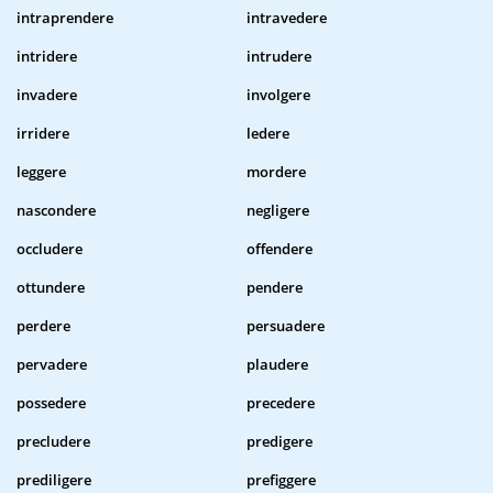
intraprendere
intravedere
intridere
intrudere
invadere
involgere
irridere
ledere
leggere
mordere
nascondere
negligere
occludere
offendere
ottundere
pendere
perdere
persuadere
pervadere
plaudere
possedere
precedere
precludere
predigere
prediligere
prefiggere