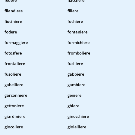
federe
fiacchere
filandiere
filiere
fiociniere
fochiere
fodere
fontaniere
formaggiere
formichiere
fotosfere
fromboliere
frontaliere
fuciliere
fusoliere
gabbiere
gabelliere
gambiere
garconniere
geniere
gettoniere
ghiere
giardiniere
ginocchiere
giocoliere
gioielliere