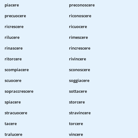
piacere
preconoscere
precuocere
riconoscere
ricrescere
ricuocere
rilucere
rimescere
rinascere
rincrescere
ritorcere
rivincere
scompiacere
sconoscere
scuocere
soggiacere
sopraccrescere
sottacere
spiacere
storcere
stracuocere
stravincere
tacere
torcere
tralucere
vincere