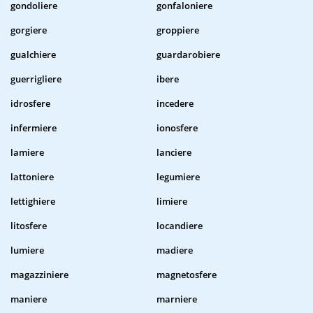
gondoliere
gonfaloniere
gorgiere
groppiere
gualchiere
guardarobiere
guerrigliere
ibere
idrosfere
incedere
infermiere
ionosfere
lamiere
lanciere
lattoniere
legumiere
lettighiere
limiere
litosfere
locandiere
lumiere
madiere
magazziniere
magnetosfere
maniere
marniere