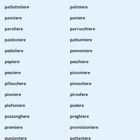
pallottoliere
palmiere
panciere
paniere
paroliere
parrucchiere
pasticciere
pattumiere
pedaliere
pennoniere
pepiere
peschiere
pesciere
picconiere
pillacchere
pinzochere
pioniere
pirosfere
plafoniere
podere
pozzanghere
preghiere
premiere
provvisioniere
punzoniere
puttaniere