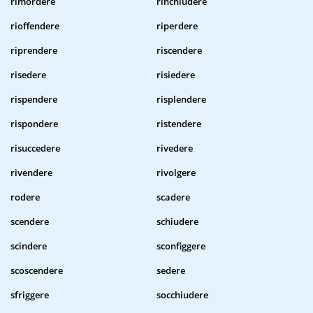
rimordere
rinchiudere
rioffendere
riperdere
riprendere
riscendere
risedere
risiedere
rispendere
risplendere
rispondere
ristendere
risuccedere
rivedere
rivendere
rivolgere
rodere
scadere
scendere
schiudere
scindere
sconfiggere
scoscendere
sedere
sfriggere
socchiudere