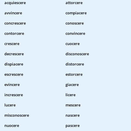
acquiescere
attorcere
avvincere
compiacere
concrescere
conoscere
contorcere
convincere
crescere
cuocere
decrescere
disconoscere
dispiacere
distorcere
escrescere
estorcere
evincere
giacere
increscere
licere
lucere
mescere
misconoscere
nascere
nuocere
pascere