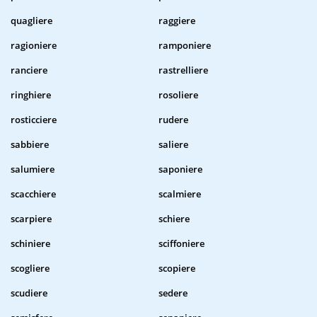
quagliere
raggiere
ragioniere
ramponiere
ranciere
rastrelliere
ringhiere
rosoliere
rosticciere
rudere
sabbiere
saliere
salumiere
saponiere
scacchiere
scalmiere
scarpiere
schiere
schiniere
sciffoniere
scogliere
scopiere
scudiere
sedere