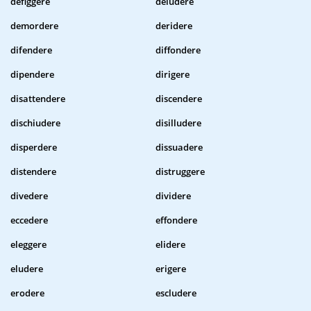
defiggere
deludere
demordere
deridere
difendere
diffondere
dipendere
dirigere
disattendere
discendere
dischiudere
disilludere
disperdere
dissuadere
distendere
distruggere
divedere
dividere
eccedere
effondere
eleggere
elidere
eludere
erigere
erodere
escludere