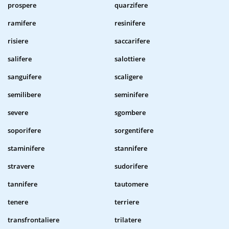
prospere
quarzifere
ramifere
resinifere
risiere
saccarifere
salifere
salottiere
sanguifere
scaligere
semilibere
seminifere
severe
sgombere
soporifere
sorgentifere
staminifere
stannifere
stravere
sudorifere
tannifere
tautomere
tenere
terriere
transfrontaliere
trilatere