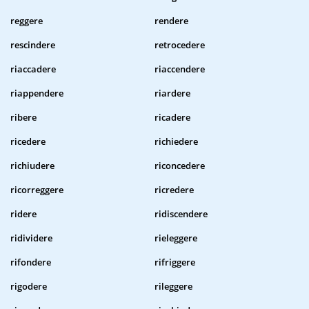
reggere
rendere
rescindere
retrocedere
riaccadere
riaccendere
riappendere
riardere
ribere
ricadere
ricedere
richiedere
richiudere
riconcedere
ricorreggere
ricredere
ridere
ridiscendere
ridividere
rieleggere
rifondere
rifriggere
rigodere
rileggere