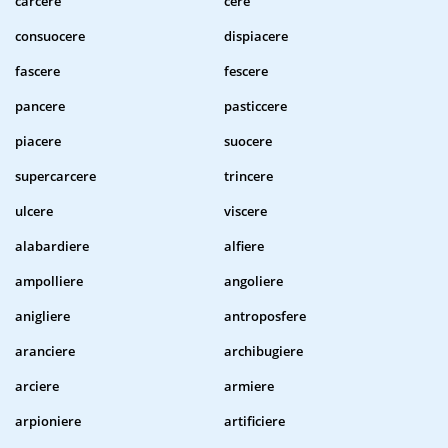
carcere
cere
consuocere
dispiacere
fascere
fescere
pancere
pasticcere
piacere
suocere
supercarcere
trincere
ulcere
viscere
alabardiere
alfiere
ampolliere
angoliere
anigliere
antroposfere
aranciere
archibugiere
arciere
armiere
arpioniere
artificiere