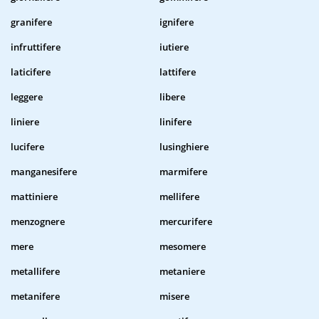
granifere
ignifere
infruttifere
iutiere
laticifere
lattifere
leggere
libere
liniere
linifere
lucifere
lusinghiere
manganesifere
marmifere
mattiniere
mellifere
menzognere
mercurifere
mere
mesomere
metallifere
metaniere
metanifere
misere