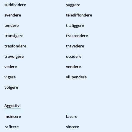
suddividere
suggere
svendere
telediffondere
tendere
trafiggere
transigere
trascendere
trasfondere
travedere
travolgere
uccidere
vedere
vendere
vigere
vilipendere
volgere
Aggettivi
insincere
lacere
raficere
sincere