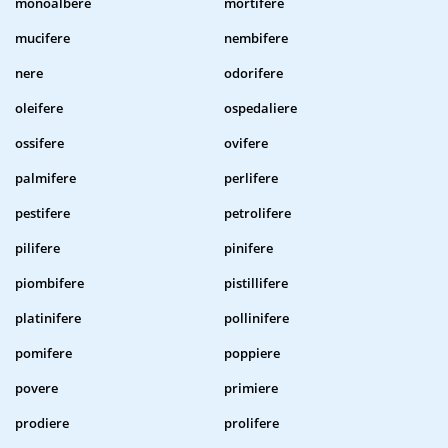
monoalbere
mortifere
mucifere
nembifere
nere
odorifere
oleifere
ospedaliere
ossifere
ovifere
palmifere
perlifere
pestifere
petrolifere
pilifere
pinifere
piombifere
pistillifere
platinifere
pollinifere
pomifere
poppiere
povere
primiere
prodiere
prolifere