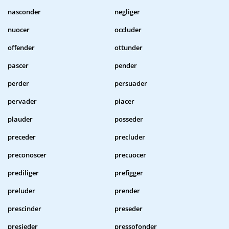
nasconder
negliger
nuocer
occluder
offender
ottunder
pascer
pender
perder
persuader
pervader
piacer
plauder
posseder
preceder
precluder
preconoscer
precuocer
prediliger
prefigger
preluder
prender
prescinder
preseder
presieder
pressofonder