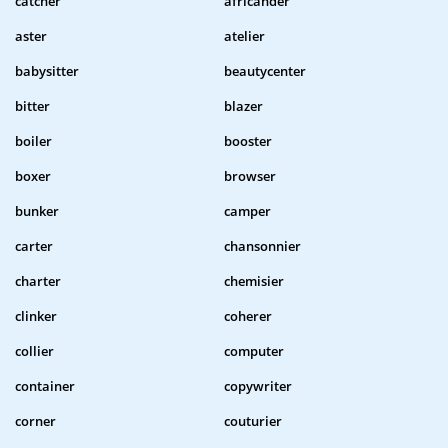
catcher
africander
aster
atelier
babysitter
beautycenter
bitter
blazer
boiler
booster
boxer
browser
bunker
camper
carter
chansonnier
charter
chemisier
clinker
coherer
collier
computer
container
copywriter
corner
couturier