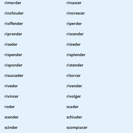
rimorder
rinascer
rinchiuder
rincrescer
rioffender
riperder
riprender
riscender
riseder
risieder
rispender
risplender
risponder
ristender
risucceder
ritorcer
riveder
rivender
rivincer
rivolger
roder
scader
scender
schiuder
scinder
scompiacer