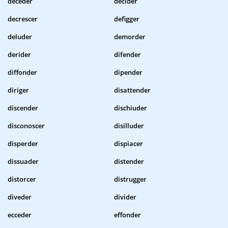
deceder
decider
decrescer
defigger
deluder
demorder
derider
difender
diffonder
dipender
diriger
disattender
discender
dischiuder
disconoscer
disilluder
disperder
dispiacer
dissuader
distender
distorcer
distrugger
diveder
divider
ecceder
effonder