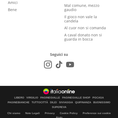
Amici
Mal comune, mezzo
Bene
gaudio
Il gioco non vale la
candela
Al cuor non si comanda
A caval donato non si
guarda in bocca
Seguici su
LIBERO
VIRGILIO
PAGINEGIALLE
PAGINEGIALLE SHOP
PGCASA
PAGINEBIANCHE
TUTTOCITTÀ
DILEI
SIVIAGGIA
QUIFINANZA
BUONISSIMO
SUPEREVA
Chi siamo
Note Legali
Privacy
Cookie Policy
Preferenze sui cookie
Aiuto