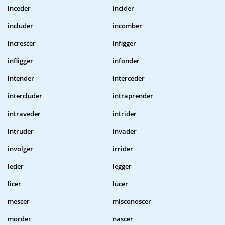
inceder
incider
includer
incomber
increscer
infigger
infligger
infonder
intender
interceder
intercluder
intraprender
intraveder
intrider
intruder
invader
involger
irrider
leder
legger
licer
lucer
mescer
misconoscer
morder
nascer