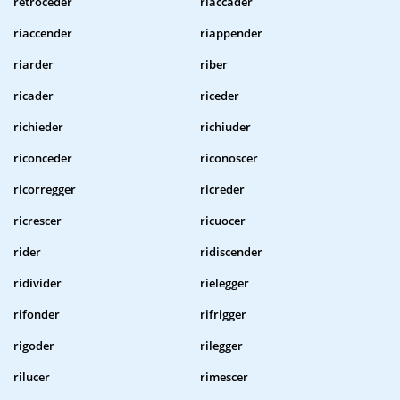
retroceder
riaccader
riaccender
riappender
riarder
riber
ricader
riceder
richieder
richiuder
riconceder
riconoscer
ricorregger
ricreder
ricrescer
ricuocer
rider
ridiscender
ridivider
rielegger
rifonder
rifrigger
rigoder
rilegger
rilucer
rimescer