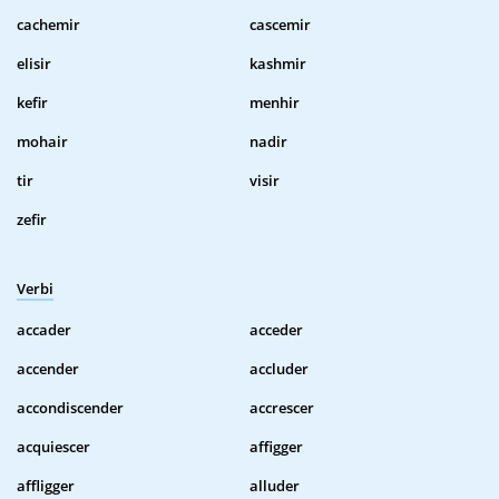
cachemir
cascemir
elisir
kashmir
kefir
menhir
mohair
nadir
tir
visir
zefir
Verbi
accader
acceder
accender
accluder
accondiscender
accrescer
acquiescer
affigger
affligger
alluder