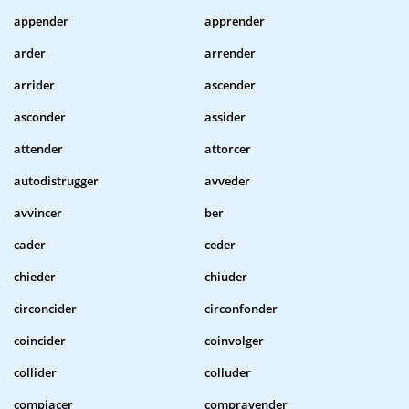
appender
apprender
arder
arrender
arrider
ascender
asconder
assider
attender
attorcer
autodistrugger
avveder
avvincer
ber
cader
ceder
chieder
chiuder
circoncider
circonfonder
coincider
coinvolger
collider
colluder
compiacer
compravender