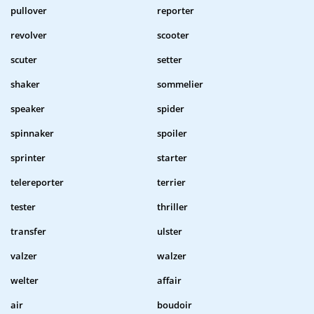
pullover
reporter
revolver
scooter
scuter
setter
shaker
sommelier
speaker
spider
spinnaker
spoiler
sprinter
starter
telereporter
terrier
tester
thriller
transfer
ulster
valzer
walzer
welter
affair
air
boudoir