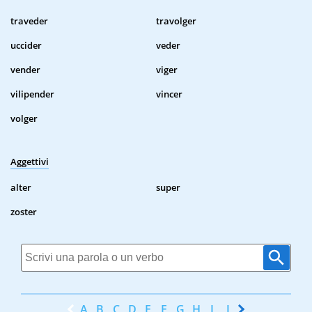
traveder
travolger
uccider
veder
vender
viger
vilipender
vincer
volger
Aggettivi
alter
super
zoster
A
B
C
D
E
F
G
H
I
J
K
L
M
N