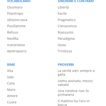
VOCABOLARIO
SINONIMI E CONTRARI
Ossimoro
Libertà
Filantropo
Facile
Idiosincrasia
Pragmatico
Pusillanime
Conoscenza
Refuso
Riassunto
Neofita
Paradigma
Iconoclasta
Gioia
Apotropaico
Tristezza
RIME
PROVERBI
Vita
La verità vien sempre a
galla
Sole
Uomo avvisato, mezzo
Casa
salvato
Mare
Una rondine non fa
primavera
Amore
Il mattino ha l'oro in
Cuore
bocca