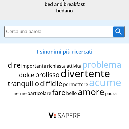
bed and breakfast
bedano
I sinonimi più ricercati
problema
dire
importante
richiesta
attività
divertente
prolisso
dolce
acume
tranquillo
difficile
permettere
amore
fare
particolare
bello
inerme
paura
SAPERE