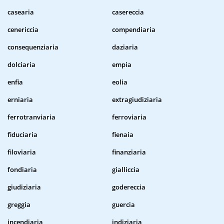
casearia
casereccia
cenericcia
compendiaria
consequenziaria
daziaria
dolciaria
empia
enfia
eolia
erniaria
extragiudiziaria
ferrotranviaria
ferroviaria
fiduciaria
fienaia
filoviaria
finanziaria
fondiaria
gialliccia
giudiziaria
godereccia
greggia
guercia
incendiaria
indiziaria