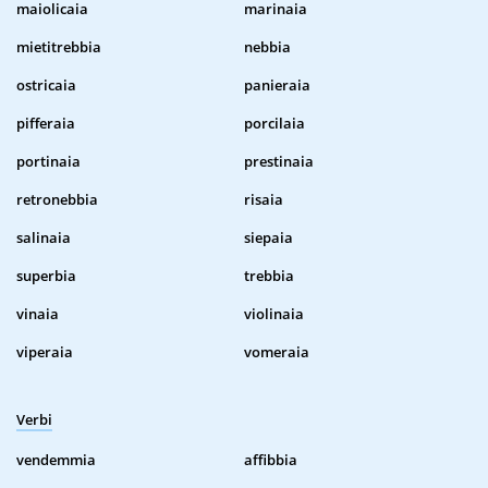
maiolicaia
marinaia
mietitrebbia
nebbia
ostricaia
panieraia
pifferaia
porcilaia
portinaia
prestinaia
retronebbia
risaia
salinaia
siepaia
superbia
trebbia
vinaia
violinaia
viperaia
vomeraia
Verbi
vendemmia
affibbia