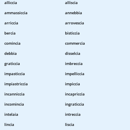
alliccia
alliscia
ammassiccia
annebbia
arriccia
arrovescia
bercia
bisticcia
comincia
commercia
debbia
disselcia
graticcia
imbreccia
impasticcia
impelliccia
impiastriccia
impiccia
incanniccia
incapriccia
incomincia
ingraticcia
intelaia
intreccia
lincia
liscia