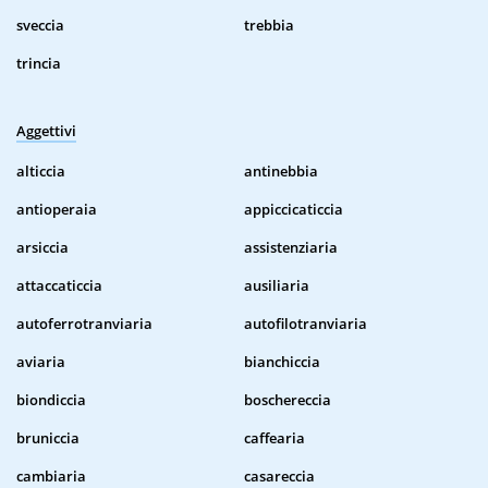
sveccia
trebbia
trincia
Aggettivi
alticcia
antinebbia
antioperaia
appiccicaticcia
arsiccia
assistenziaria
attaccaticcia
ausiliaria
autoferrotranviaria
autofilotranviaria
aviaria
bianchiccia
biondiccia
boschereccia
bruniccia
caffearia
cambiaria
casareccia