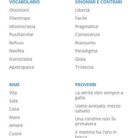
VOCABOLARIO
SINONIMI E CONTRARI
Ossimoro
Libertà
Filantropo
Facile
Idiosincrasia
Pragmatico
Pusillanime
Conoscenza
Refuso
Riassunto
Neofita
Paradigma
Iconoclasta
Gioia
Apotropaico
Tristezza
RIME
PROVERBI
Vita
La verità vien sempre a
galla
Sole
Uomo avvisato, mezzo
Casa
salvato
Mare
Una rondine non fa
primavera
Amore
Il mattino ha l'oro in
Cuore
bocca