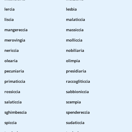
lercia
lesbia
liscia
malaticcia
mangereccia
massiccia
merovingia
molliccia
nericcia
nobiliaria
olearia
olimpia
pecuniaria
presidiaria
primaticcia
raccogliticcia
rossiccia
sabbioniccia
salaticcia
scempia
sghimbescia
spendereccia
spiccia
sudaticcia