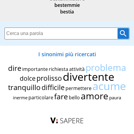
bestemmie
bestia
I sinonimi più ricercati
problema
dire
importante
richiesta
attività
divertente
prolisso
dolce
acume
tranquillo
difficile
permettere
amore
fare
particolare
bello
inerme
paura
SAPERE