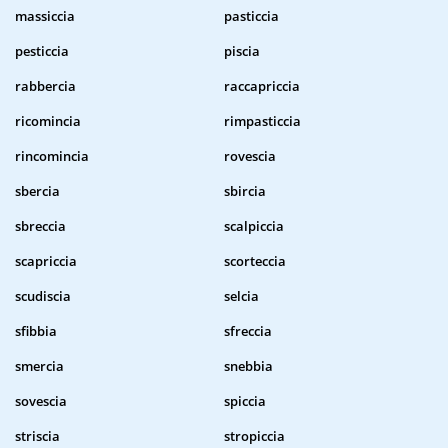
massiccia
pasticcia
pesticcia
piscia
rabbercia
raccapriccia
ricomincia
rimpasticcia
rincomincia
rovescia
sbercia
sbircia
sbreccia
scalpiccia
scapriccia
scorteccia
scudiscia
selcia
sfibbia
sfreccia
smercia
snebbia
sovescia
spiccia
striscia
stropiccia