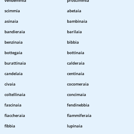
vendemmia
proscimmia
scimmia
abetaia
asinaia
bambinaia
bandieraia
barilaia
benzinaia
bibbia
bottegaia
bottinaia
burattinaia
calderaia
candelaia
centinaia
civaia
cocomeraia
coltellinaia
concimaia
fascinaia
fendinebbia
fiaccheraia
fiammiferaia
fibbia
lupinaia