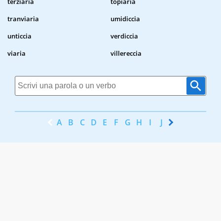
terziaria
topiaria
tranviaria
umidiccia
unticcia
verdiccia
viaria
villereccia
A
B
C
D
E
F
G
H
I
J
K
L
M
N