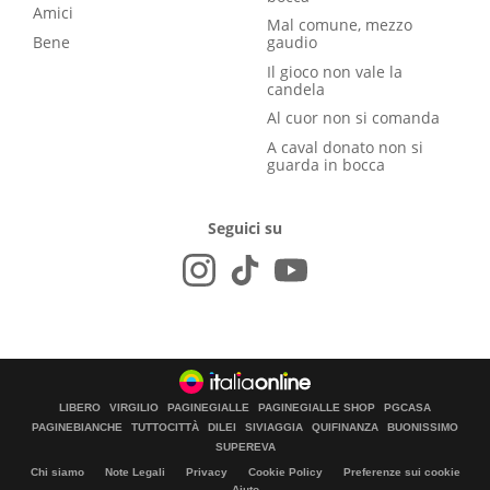
Amici
Mal comune, mezzo
Bene
gaudio
Il gioco non vale la
candela
Al cuor non si comanda
A caval donato non si
guarda in bocca
Seguici su
LIBERO
VIRGILIO
PAGINEGIALLE
PAGINEGIALLE SHOP
PGCASA
PAGINEBIANCHE
TUTTOCITTÀ
DILEI
SIVIAGGIA
QUIFINANZA
BUONISSIMO
SUPEREVA
Chi siamo
Note Legali
Privacy
Cookie Policy
Preferenze sui cookie
Aiuto