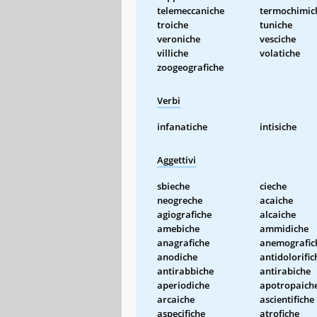
telemeccaniche
termochimic
troiche
tuniche
veroniche
vesciche
villiche
volatiche
zoogeografiche
Verbi
infanatiche
intisiche
Aggettivi
sbieche
cieche
neogreche
acaiche
agiografiche
alcaiche
amebiche
ammidiche
anagrafiche
anemografic
anodiche
antidolorific
antirabbiche
antirabiche
aperiodiche
apotropaich
arcaiche
ascientifiche
aspecifiche
atrofiche