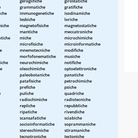
geroglifiche
girostatiche
e
grammatiche
gratifiche
iche
immunogenetiche
isodinamiche
lesbiche
loriche
iche
magnetofisiche
magnetostatiche
mantiche
meccatroniche
tiche
miche
microchimiche
microfisiche
microinformatiche
e
mnemotecniche
modifiche
morfofonematiche
musiche
iche
neurochimiche
notifiche
e
oleochimiche
optoelettroniche
paleobotaniche
panatiche
patafisiche
petrochimiche
prefiche
psiche
e
puliche
quadriche
radiochimiche
radiotecniche
repliche
repubbliche
ripatiche
rivendiche
scansafatiche
sciabiche
socioinformatiche
soprammaniche
stereochimiche
stiramaniche
tecnotroniche
tectoniche