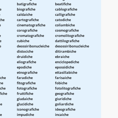
batigrafiche
beatifiche
e
biografiche
cablografiche
e
caldaiche
calligrafiche
che
cartografiche
catodiche
e
cinematografiche
coliambiche
corografiche
cosmografiche
e
cromatografiche
cromolitografiche
e
cubiche
dattilografiche
e
deossiribonucleiche
desossiribonucleiche
distociche
ditirambiche
druidiche
ebraiche
eliografiche
enciclopediche
epodiche
epossidiche
etnografiche
ettasillabiche
iche
faradiche
farisaiche
he
fitografiche
fobiche
iche
fotografiche
fotolitografiche
fiche
fruttifiche
geografiche
giudaiche
giuridiche
he
glucidiche
goliardiche
iconografiche
ideografiche
he
impudiche
incaiche