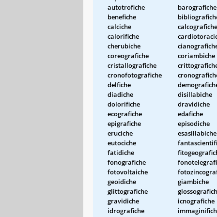
autotrofiche
barografiche
benefiche
bibliografich
calciche
calcografich
calorifiche
cardiotoraci
cherubiche
cianografich
coreografiche
coriambiche
cristallografiche
crittografich
cronofotografiche
cronografich
delfiche
demografich
diadiche
disillabiche
dolorifiche
dravidiche
ecografiche
edafiche
epigrafiche
episodiche
eruciche
esasillabiche
eutociche
fantascientif
fatidiche
fitogeografic
fonografiche
fonotelegraf
fotovoltaiche
fotozincogra
geoidiche
giambiche
glittografiche
glossografic
gravidiche
icnografiche
idrografiche
immaginific