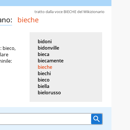
tratto dalla voce BIECHE del Wikizionario
ano:
bieche
bidoni
bidonville
: bieco,
bieca
lare
biecamente
inile:
bieche
biechi
bieco
biella
bielorusso