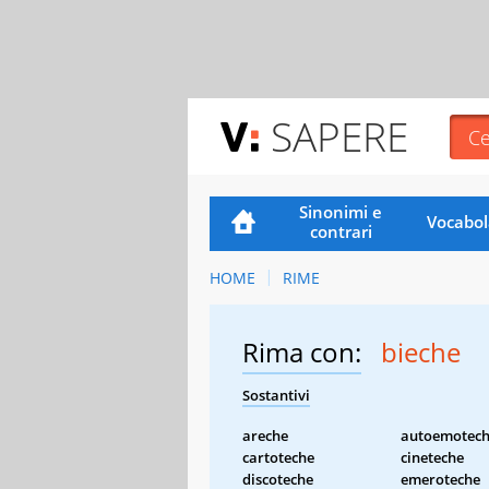
SAPERE
Sinonimi e
Vocabol
contrari
HOME
RIME
Rima con:
bieche
Sostantivi
areche
autoemotec
cartoteche
cineteche
discoteche
emeroteche