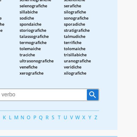
selenografiche
serafiche
sillabiche
silografiche
e
sodiche
sonografiche
che
spondaiche
sporadiche
he
storiografiche
stratigrafiche
talassografiche
talmudiche
termografiche
terrifiche
tolemaiche
tolomaiche
traciche
trisillabiche
ultrasonografiche
uranografiche
venefiche
veridiche
xerografiche
xilografiche
K
L
M
N
O
P
Q
R
S
T
U
V
W
X
Y
Z