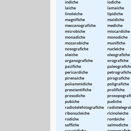
indiche
iodiche
laiche
lamaiche
linoleiche
lipidiche
magnifiche
maidiche
meccanografiche
mediche
microbiche
miocardiche
monadiche
monodiche
mozarabiche
munifiche
nosografiche
nucleiche
oleiche
oleografiche
organografiche
orografiche
pacifiche
paleografich
pericardiche
petrografich
pirenaiche
pirografiche
poliammidiche
poligrafiche
prescientifiche
prolifiche
prosodiche
prosopograf
pubiche
pudiche
radiotelefotografiche
radiotelegra
ribonucleiche
ricinoleiche
rodiche
rombiche
saffiche
salmodiche
sasanidiche
scenografich