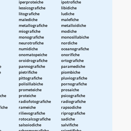
iperproteiche
ipotrofiche
lessicografiche
libidiche
litografiche
ludiche
malediche
malefiche
metallografiche
metalloidiche
miografiche
modiche
monografiche
monosillabiche
neurotrofiche
nordiche
numidiche
oceanografiche
onomatopeiche
onorifiche
oroidrografiche
ortografiche
e
pannografiche
paramediche
e
pietrifiche
piombiche
pittografiche
pluviografiche
polisillabiche
pornografiche
prometeiche
prosaiche
iche
proteiche
psicografiche
radiofotografiche
radiografiche
fiche
rameiche
rapsodiche
rilievografiche
riprografiche
rotocalcografiche
sadiche
salsoiodiche
salvifiche
e
schermografiche
scientifiche