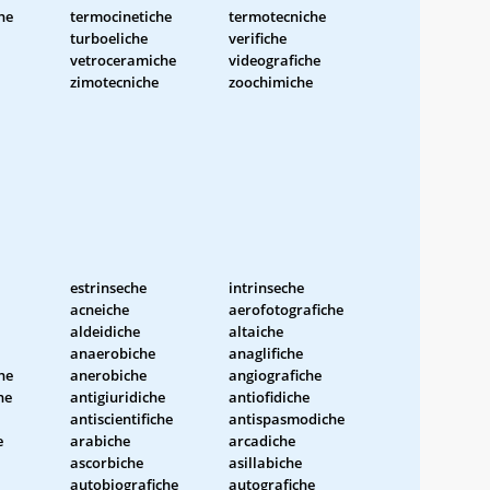
he
termocinetiche
termotecniche
turboeliche
verifiche
vetroceramiche
videografiche
zimotecniche
zoochimiche
estrinseche
intrinseche
acneiche
aerofotografiche
aldeidiche
altaiche
anaerobiche
anaglifiche
he
anerobiche
angiografiche
he
antigiuridiche
antiofidiche
antiscientifiche
antispasmodiche
e
arabiche
arcadiche
ascorbiche
asillabiche
autobiografiche
autografiche