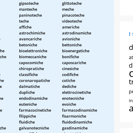
gipsoteche
glittoteche
manteche
meche
paninoteche
pinacoteche
teche
videoteche
affiche
americhe
astrochimiche
astrodinamiche
I
e
avancariche
avioniche
betoniche
bettoniche
d
che
bioelettroniche
bioenergetiche
che
biomeccaniche
bonifiche
at
capocomiche
caposcariche
d
chiropratiche
cinesiche
e
classifiche
codifiche
t
che
coronaropatiche
cotiche
e
dalmatiche
dediche
p
dupliche
elettrocinetiche
he
endodinamiche
enotecniche
i
euteniche
evoiche
he
farmacocinetiche
farmacodinamiche
filippiche
fisarmoniche
fluidiche
fluidodinamiche
iche
galvanotecniche
gasdinamiche