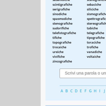
scintigrafiche
sebaciche
serigrafiche
siliciche
sinodiche
sismografich
spasmodiche
spettrografi
stenografiche
stereografic
sudorifiche
tabiche
telefotografiche
telegrafiche
tifiche
tipografiche
topografiche
toraciche
trocaiche
trofiche
ureiche
vanadiche
vivifiche
voltaiche
zincografiche
A
B
C
D
E
F
G
H
I
J