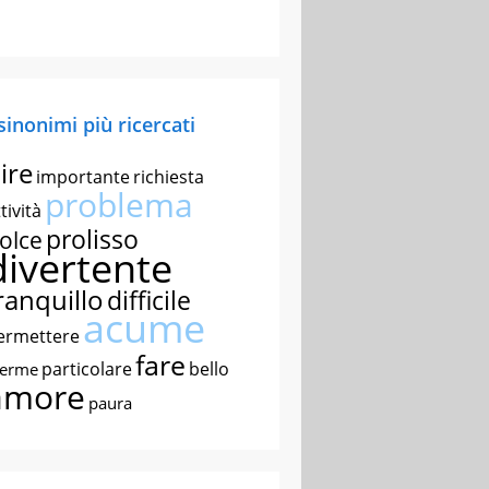
 sinonimi più ricercati
ire
importante
richiesta
problema
tività
prolisso
olce
divertente
ranquillo
difficile
acume
ermettere
fare
particolare
bello
nerme
amore
paura