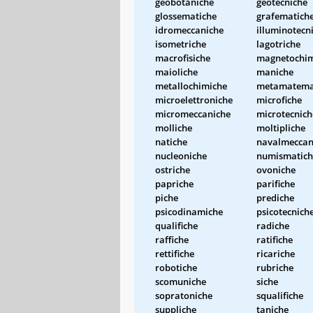
geobotaniche
geotecniche
glossematiche
grafematich
idromeccaniche
illuminotecn
isometriche
lagotriche
macrofisiche
magnetochim
maioliche
maniche
metallochimiche
metamatema
microelettroniche
microfiche
micromeccaniche
microtecnich
molliche
moltipliche
natiche
navalmeccan
nucleoniche
numismatich
ostriche
ovoniche
papriche
parifiche
piche
prediche
psicodinamiche
psicotecnich
qualifiche
radiche
raffiche
ratifiche
rettifiche
ricariche
robotiche
rubriche
scomuniche
siche
sopratoniche
squalifiche
suppliche
taniche