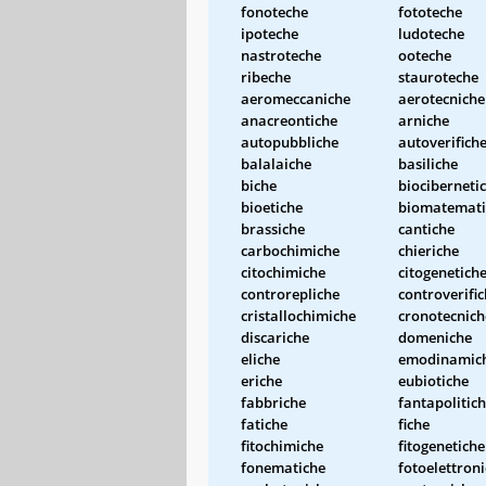
fonoteche
fototeche
ipoteche
ludoteche
nastroteche
ooteche
ribeche
stauroteche
aeromeccaniche
aerotecniche
anacreontiche
arniche
autopubbliche
autoverifich
balalaiche
basiliche
biche
biociberneti
bioetiche
biomatemati
brassiche
cantiche
carbochimiche
chieriche
citochimiche
citogenetich
controrepliche
controverifi
cristallochimiche
cronotecnich
discariche
domeniche
eliche
emodinamic
eriche
eubiotiche
fabbriche
fantapolitic
fatiche
fiche
fitochimiche
fitogenetiche
fonematiche
fotoelettron