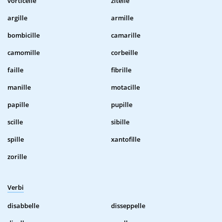
vorticelle
zitelle
argille
armille
bombicille
camarille
camomille
corbeille
faille
fibrille
manille
motacille
papille
pupille
scille
sibille
spille
xantofille
zorille
Verbi
disabbelle
disseppelle