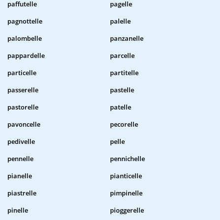
paffutelle
pagelle
pagnottelle
palelle
palombelle
panzanelle
pappardelle
parcelle
particelle
partitelle
passerelle
pastelle
pastorelle
patelle
pavoncelle
pecorelle
pedivelle
pelle
pennelle
pennichelle
pianelle
pianticelle
piastrelle
pimpinelle
pinelle
pioggerelle