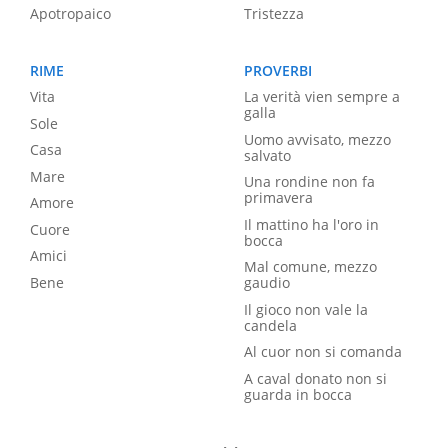
Apotropaico
Tristezza
RIME
PROVERBI
Vita
La verità vien sempre a
galla
Sole
Uomo avvisato, mezzo
Casa
salvato
Mare
Una rondine non fa
primavera
Amore
Il mattino ha l'oro in
Cuore
bocca
Amici
Mal comune, mezzo
Bene
gaudio
Il gioco non vale la
candela
Al cuor non si comanda
A caval donato non si
guarda in bocca