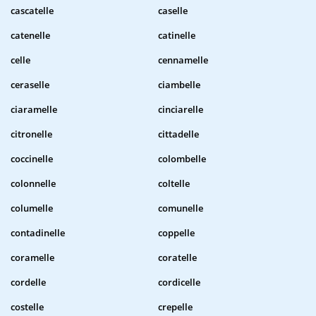
cascatelle
caselle
catenelle
catinelle
celle
cennamelle
ceraselle
ciambelle
ciaramelle
cinciarelle
citronelle
cittadelle
coccinelle
colombelle
colonnelle
coltelle
columelle
comunelle
contadinelle
coppelle
coramelle
coratelle
cordelle
cordicelle
costelle
crepelle