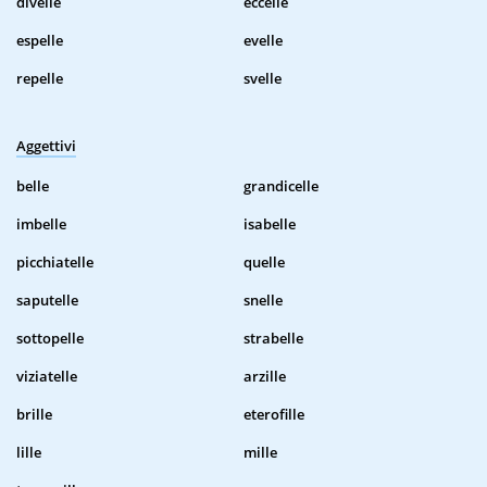
divelle
eccelle
espelle
evelle
repelle
svelle
Aggettivi
belle
grandicelle
imbelle
isabelle
picchiatelle
quelle
saputelle
snelle
sottopelle
strabelle
viziatelle
arzille
brille
eterofille
lille
mille