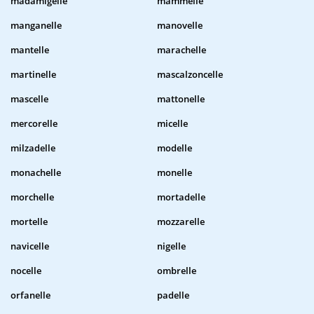
madamigelle
mammelle
manganelle
manovelle
mantelle
marachelle
martinelle
mascalzoncelle
mascelle
mattonelle
mercorelle
micelle
milzadelle
modelle
monachelle
monelle
morchelle
mortadelle
mortelle
mozzarelle
navicelle
nigelle
nocelle
ombrelle
orfanelle
padelle