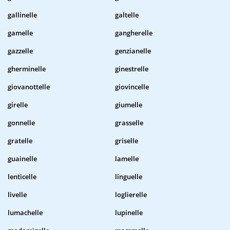
gallinelle
galtelle
gamelle
gangherelle
gazzelle
genzianelle
gherminelle
ginestrelle
giovanottelle
giovincelle
girelle
giumelle
gonnelle
grasselle
gratelle
griselle
guainelle
lamelle
lenticelle
linguelle
livelle
loglierelle
lumachelle
lupinelle