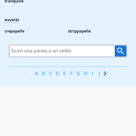
tranquille
Avverbi
crepapelle
strippapelle
A
B
C
D
E
F
G
H
I
J
K
L
M
N