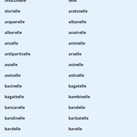
finocchielle
ielle
storielle
acetoselle
acquerelle
albanelle
alborelle
anatrelle
ancelle
animelle
antiparticelle
arselle
ascelle
asinelle
assicelle
asticelle
bacinelle
bagatelle
bagattelle
bambinelle
bancarelle
bandelle
bandinelle
barbatelle
bardelle
barelle