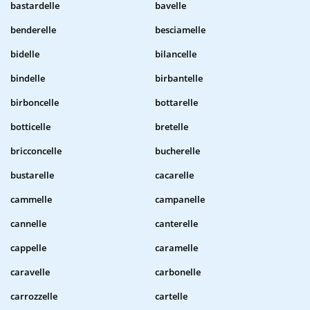
bastardelle
bavelle
benderelle
besciamelle
bidelle
bilancelle
bindelle
birbantelle
birboncelle
bottarelle
botticelle
bretelle
bricconcelle
bucherelle
bustarelle
cacarelle
cammelle
campanelle
cannelle
canterelle
cappelle
caramelle
caravelle
carbonelle
carrozzelle
cartelle