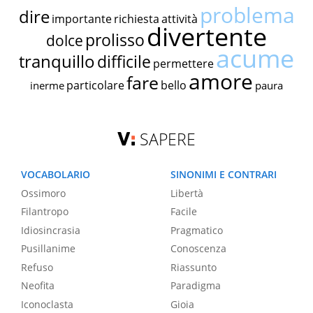
problema
dire
importante
richiesta
attività
divertente
prolisso
dolce
acume
tranquillo
difficile
permettere
amore
fare
particolare
bello
inerme
paura
SAPERE
VOCABOLARIO
SINONIMI E CONTRARI
Ossimoro
Libertà
Filantropo
Facile
Idiosincrasia
Pragmatico
Pusillanime
Conoscenza
Refuso
Riassunto
Neofita
Paradigma
Iconoclasta
Gioia