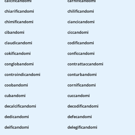
calcificandomi
carnificandomi
chiarificandomi
chilificandomi
chimificandomi
ciancicandomi
cibandomi
ciccandomi
claudicandomi
codificandomi
cokificandomi
conficcandomi
conglobandomi
contrattaccandomi
controindicandomi
conturbandomi
coobandomi
cornificandomi
cubandomi
cuccandomi
decalcificandomi
decodificandomi
dedicandomi
defecandomi
deificandomi
delegificandomi