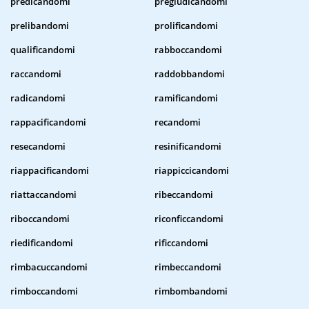
predicandomi
pregiudicandomi
prelibandomi
prolificandomi
qualificandomi
rabboccandomi
raccandomi
raddobbandomi
radicandomi
ramificandomi
rappacificandomi
recandomi
resecandomi
resinificandomi
riappacificandomi
riappiccicandomi
riattaccandomi
ribeccandomi
riboccandomi
riconficcandomi
riedificandomi
rificcandomi
rimbacuccandomi
rimbeccandomi
rimboccandomi
rimbombandomi