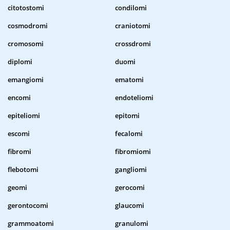
citotostomi
condilomi
cosmodromi
craniotomi
cromosomi
crossdromi
diplomi
duomi
emangiomi
ematomi
encomi
endoteliomi
epiteliomi
epitomi
escomi
fecalomi
fibromi
fibromiomi
flebotomi
gangliomi
geomi
gerocomi
gerontocomi
glaucomi
grammoatomi
granulomi