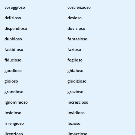
coraggioso
coscienzioso
delizioso
desioso
dispendioso
dovizioso
dubbioso
fantasioso
fastidioso
fazioso
fiducioso
foglioso
gaudioso
ghiaioso
gioioso
giudizioso
grandioso
grazioso
ignominioso
increscioso
insidioso
invidioso
irreligioso
lezioso
licenzioso
limaccioso