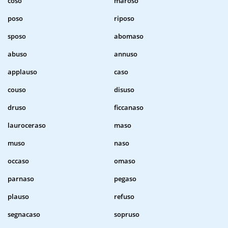
coso
maroso
poso
riposo
sposo
abomaso
abuso
annuso
applauso
caso
couso
disuso
druso
ficcanaso
lauroceraso
maso
muso
naso
occaso
omaso
parnaso
pegaso
plauso
refuso
segnacaso
sopruso