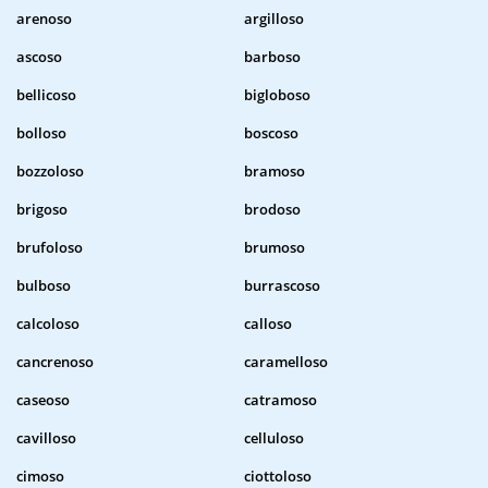
arenoso
argilloso
ascoso
barboso
bellicoso
bigloboso
bolloso
boscoso
bozzoloso
bramoso
brigoso
brodoso
brufoloso
brumoso
bulboso
burrascoso
calcoloso
calloso
cancrenoso
caramelloso
caseoso
catramoso
cavilloso
celluloso
cimoso
ciottoloso