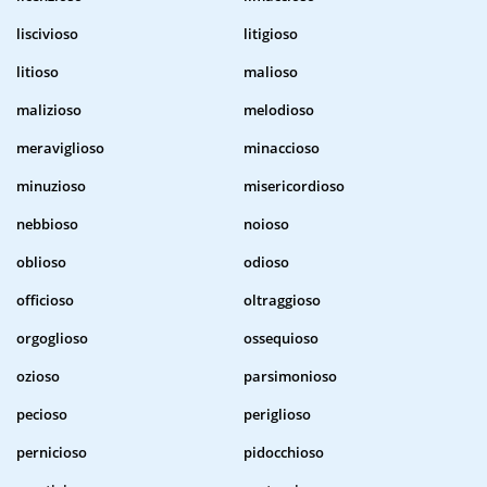
liscivioso
litigioso
litioso
malioso
malizioso
melodioso
meraviglioso
minaccioso
minuzioso
misericordioso
nebbioso
noioso
oblioso
odioso
officioso
oltraggioso
orgoglioso
ossequioso
ozioso
parsimonioso
pecioso
periglioso
pernicioso
pidocchioso