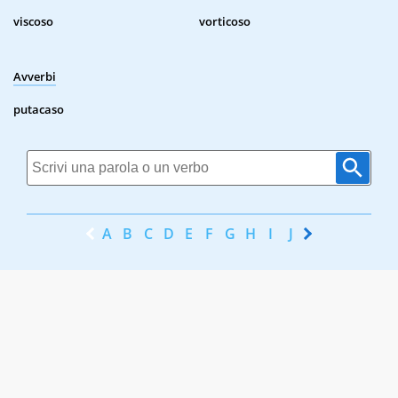
viscoso
vorticoso
Avverbi
putacaso
A
B
C
D
E
F
G
H
I
J
K
L
M
N