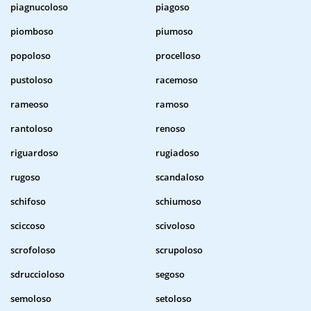
piagnucoloso
piagoso
piomboso
piumoso
popoloso
procelloso
pustoloso
racemoso
rameoso
ramoso
rantoloso
renoso
riguardoso
rugiadoso
rugoso
scandaloso
schifoso
schiumoso
sciccoso
scivoloso
scrofoloso
scrupoloso
sdruccioloso
segoso
semoloso
setoloso