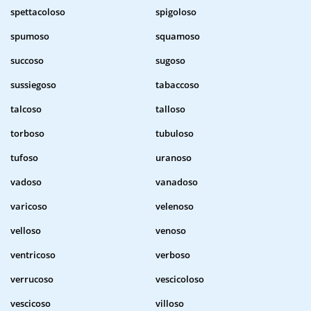
spettacoloso
spigoloso
spumoso
squamoso
succoso
sugoso
sussiegoso
tabaccoso
talcoso
talloso
torboso
tubuloso
tufoso
uranoso
vadoso
vanadoso
varicoso
velenoso
velloso
venoso
ventricoso
verboso
verrucoso
vescicoloso
vescicoso
villoso