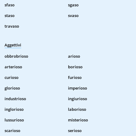
sfaso
sgaso
staso
svaso
travaso
Aggettivi
obbrobrioso
arioso
arterioso
borioso
curioso
furioso
glorioso
imperioso
industrioso
ingiurioso
inglorioso
laborioso
lussurioso
misterioso
scarioso
serioso