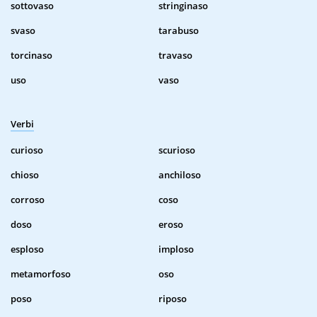
sottovaso
stringinaso
svaso
tarabuso
torcinaso
travaso
uso
vaso
Verbi
curioso
scurioso
chioso
anchiloso
corroso
coso
doso
eroso
esploso
imploso
metamorfoso
oso
poso
riposo