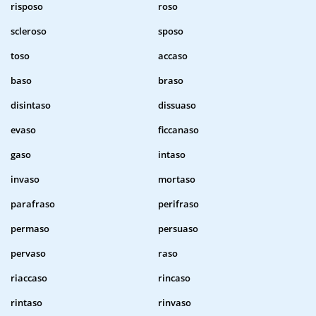
risposo
roso
scleroso
sposo
toso
accaso
baso
braso
disintaso
dissuaso
evaso
ficcanaso
gaso
intaso
invaso
mortaso
parafraso
perifraso
permaso
persuaso
pervaso
raso
riaccaso
rincaso
rintaso
rinvaso