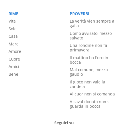
RIME
PROVERBI
Vita
La verità vien sempre a
galla
Sole
Uomo avvisato, mezzo
Casa
salvato
Mare
Una rondine non fa
primavera
Amore
Il mattino ha l'oro in
Cuore
bocca
Amici
Mal comune, mezzo
Bene
gaudio
Il gioco non vale la
candela
Al cuor non si comanda
A caval donato non si
guarda in bocca
Seguici su