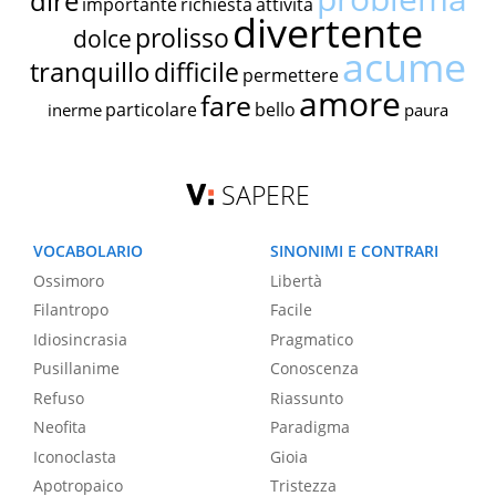
dire
importante
richiesta
attività
divertente
prolisso
dolce
acume
tranquillo
difficile
permettere
amore
fare
particolare
bello
inerme
paura
SAPERE
VOCABOLARIO
SINONIMI E CONTRARI
Ossimoro
Libertà
Filantropo
Facile
Idiosincrasia
Pragmatico
Pusillanime
Conoscenza
Refuso
Riassunto
Neofita
Paradigma
Iconoclasta
Gioia
Apotropaico
Tristezza