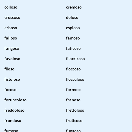
colloso
cremoso
cruscoso
doloso
erboso
esploso
falloso
famoso
fangoso
faticoso
favoloso
filaccicoso
filoso
fioccoso
fistoloso
flocculoso
focoso
formoso
foruncoloso
franoso
freddoloso
frettoloso
frondoso
fruticoso
fumoso
fungoso