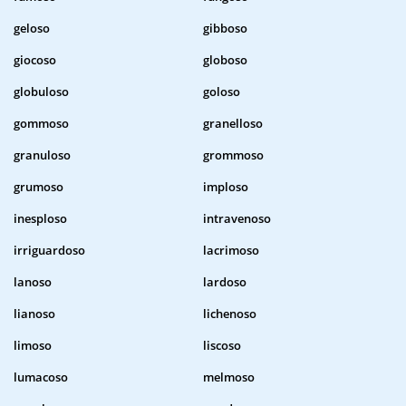
geloso
gibboso
giocoso
globoso
globuloso
goloso
gommoso
granelloso
granuloso
grommoso
grumoso
imploso
inesploso
intravenoso
irriguardoso
lacrimoso
lanoso
lardoso
lianoso
lichenoso
limoso
liscoso
lumacoso
melmoso