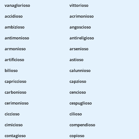
vanaglorioso
vittorioso
accidioso
acrimonioso
ambizioso
angoscioso
antimonioso
antireligioso
armonioso
arsenioso
artificioso
astioso
bilioso
calunnioso
capriccioso
capzioso
carbonioso
cencioso
cerimonioso
cespuglioso
ciccioso
cilioso
cimicioso
compendioso
contagioso
copioso