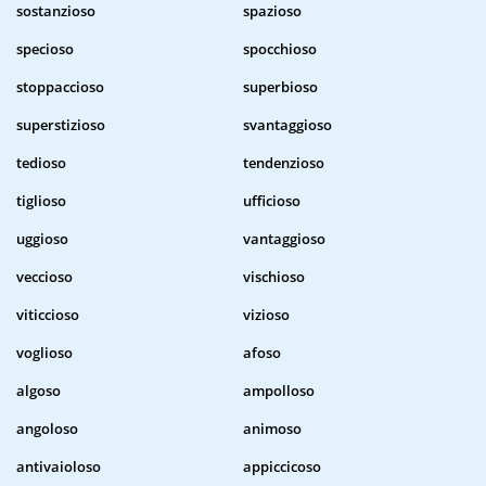
sostanzioso
spazioso
specioso
spocchioso
stoppaccioso
superbioso
superstizioso
svantaggioso
tedioso
tendenzioso
tiglioso
ufficioso
uggioso
vantaggioso
veccioso
vischioso
viticcioso
vizioso
voglioso
afoso
algoso
ampolloso
angoloso
animoso
antivaioloso
appiccicoso