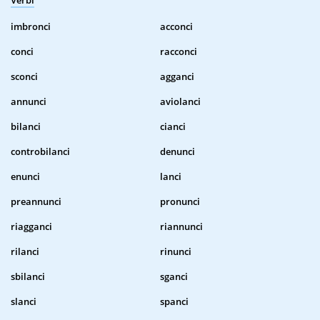
Verbi
imbronci
acconci
conci
racconci
sconci
agganci
annunci
aviolanci
bilanci
cianci
controbilanci
denunci
enunci
lanci
preannunci
pronunci
riagganci
riannunci
rilanci
rinunci
sbilanci
sganci
slanci
spanci