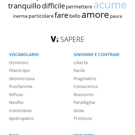
acume
tranquillo
difficile
permettere
amore
fare
particolare
bello
inerme
paura
SAPERE
VOCABOLARIO
SINONIMI E CONTRARI
Ossimoro
Libertà
Filantropo
Facile
Idiosincrasia
Pragmatico
Pusillanime
Conoscenza
Refuso
Riassunto
Neofita
Paradigma
Iconoclasta
Gioia
Apotropaico
Tristezza