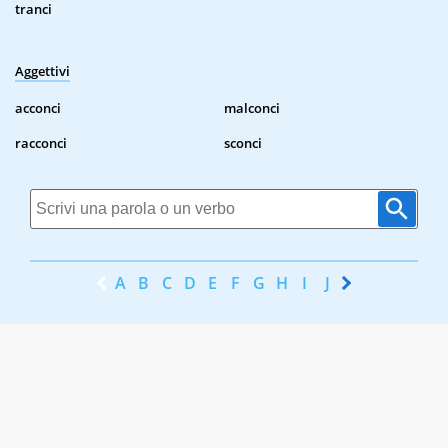
tranci
Aggettivi
acconci
malconci
racconci
sconci
A
B
C
D
E
F
G
H
I
J
K
L
M
N