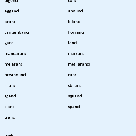
bigonci
conci
agganci
annunci
aranci
bilanci
cantambanci
fiorranci
ganci
lanci
mandaranci
marranci
melaranci
metilaranci
preannunci
ranci
rilanci
sbilanci
sganci
sguanci
slanci
spanci
tranci