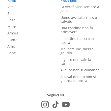
RIME
PROVERBI
Vita
La verità vien sempre a
galla
Sole
Uomo avvisato, mezzo
Casa
salvato
Mare
Una rondine non fa
primavera
Amore
Il mattino ha l'oro in
Cuore
bocca
Amici
Mal comune, mezzo
Bene
gaudio
Il gioco non vale la
candela
Al cuor non si comanda
A caval donato non si
guarda in bocca
Seguici su