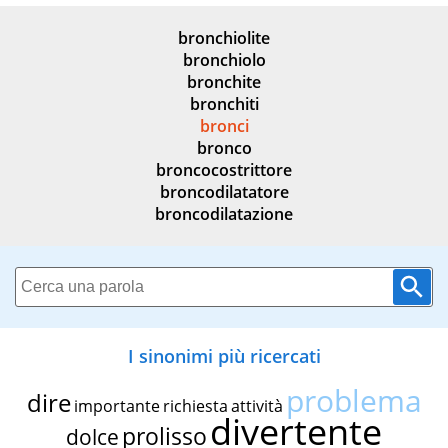
bronchiolite
bronchiolo
bronchite
bronchiti
bronci
bronco
broncocostrittore
broncodilatatore
broncodilatazione
I sinonimi più ricercati
problema
dire
importante
richiesta
attività
divertente
prolisso
dolce