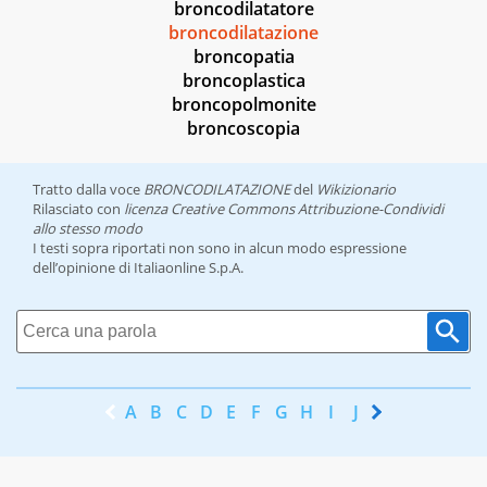
broncodilatatore
broncodilatazione
broncopatia
broncoplastica
broncopolmonite
broncoscopia
Tratto dalla voce
BRONCODILATAZIONE
del
Wikizionario
Rilasciato con
licenza Creative Commons Attribuzione-Condividi
allo stesso modo
I testi sopra riportati non sono in alcun modo espressione
dell’opinione di Italiaonline S.p.A.
A
B
C
D
E
F
G
H
I
J
K
L
M
N