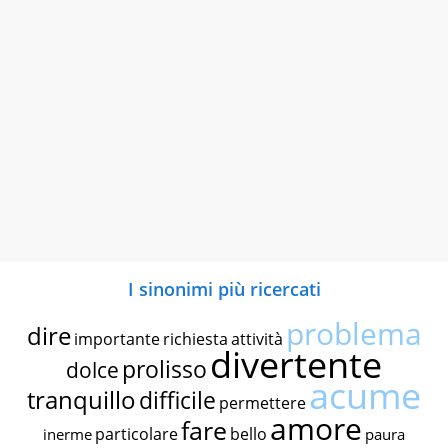
I sinonimi più ricercati
problema
dire
importante
richiesta
attività
divertente
prolisso
dolce
acume
tranquillo
difficile
permettere
amore
fare
particolare
bello
inerme
paura