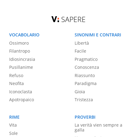
SAPERE
VOCABOLARIO
SINONIMI E CONTRARI
Ossimoro
Libertà
Filantropo
Facile
Idiosincrasia
Pragmatico
Pusillanime
Conoscenza
Refuso
Riassunto
Neofita
Paradigma
Iconoclasta
Gioia
Apotropaico
Tristezza
RIME
PROVERBI
Vita
La verità vien sempre a
galla
Sole