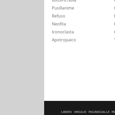
Idiosincrasia
Pusillanime
Refuso
Neofita
Iconoclasta
Apotropaico
LIBERO
VIRGILIO
PAGINEGIALLE
P