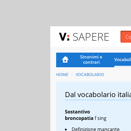
SAPERE
Sinonimi e
Vocabol
contrari
HOME
VOCABOLARIO
Dal vocabolario itali
Sostantivo
broncopatia
f sing
Definizione mancante