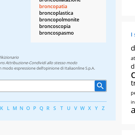
broncopatia
broncoplastica
broncopolmonite
broncoscopia
broncospasmo
I
d
ikizionario
at
ns Attribuzione-Condividi allo stesso modo
d
un modo espressione dell’opinione di Italiaonline S.p.A.
t
p
i
K
L
M
N
O
P
Q
R
S
T
U
V
W
X
Y
Z