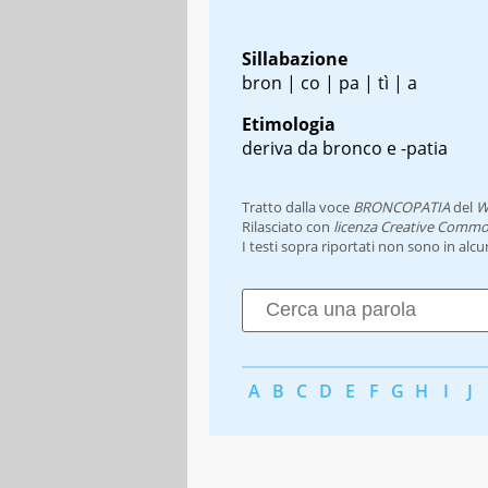
Sillabazione
bron | co | pa | tì | a
Etimologia
deriva da bronco e -patia
Tratto dalla voce
BRONCOPATIA
del
W
Rilasciato con
licenza Creative Commo
I testi sopra riportati non sono in alc
A
B
C
D
E
F
G
H
I
J