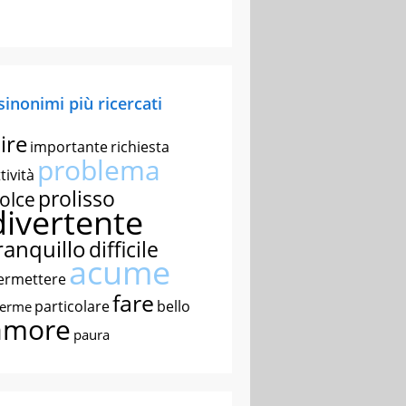
 sinonimi più ricercati
ire
importante
richiesta
problema
tività
prolisso
olce
divertente
ranquillo
difficile
acume
ermettere
fare
particolare
bello
nerme
amore
paura