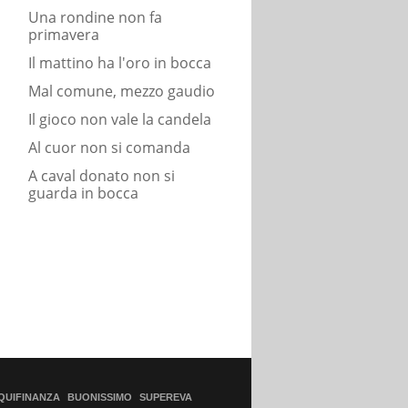
Una rondine non fa
primavera
Il mattino ha l'oro in bocca
Mal comune, mezzo gaudio
Il gioco non vale la candela
Al cuor non si comanda
A caval donato non si
guarda in bocca
QUIFINANZA
BUONISSIMO
SUPEREVA