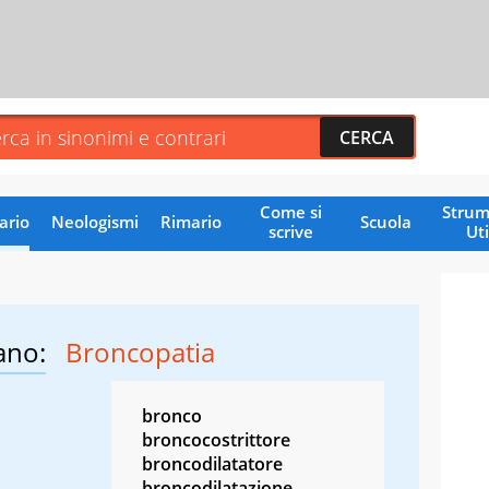
Come si
Strum
ario
Neologismi
Rimario
Scuola
scrive
Uti
ano:
Broncopatia
bronco
broncocostrittore
broncodilatatore
broncodilatazione