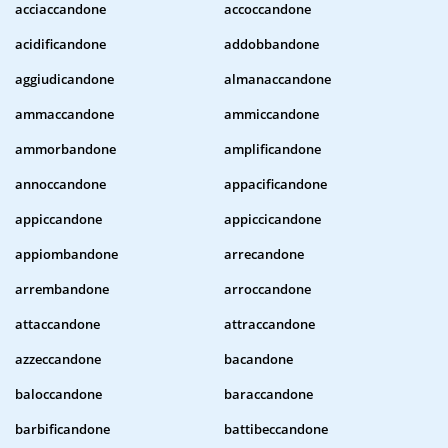
acciaccandone
accoccandone
acidificandone
addobbandone
aggiudicandone
almanaccandone
ammaccandone
ammiccandone
ammorbandone
amplificandone
annoccandone
appacificandone
appiccandone
appiccicandone
appiombandone
arrecandone
arrembandone
arroccandone
attaccandone
attraccandone
azzeccandone
bacandone
baloccandone
baraccandone
barbificandone
battibeccandone