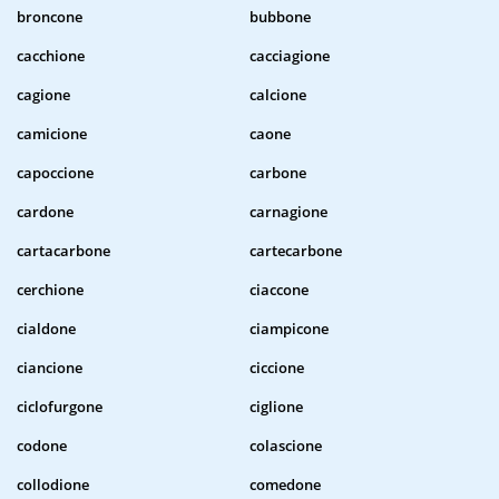
broncone
bubbone
cacchione
cacciagione
cagione
calcione
camicione
caone
capoccione
carbone
cardone
carnagione
cartacarbone
cartecarbone
cerchione
ciaccone
cialdone
ciampicone
ciancione
ciccione
ciclofurgone
ciglione
codone
colascione
collodione
comedone