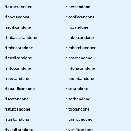
riattaccandone
ribeccandone
riboccandone
riconficcandone
riedificandone
rificcandone
rimbacuccandone
rimbeccandone
rimboccandone
rimbombandone
rimedicandone
rinsaccandone
rintoccandone
rintonacandone
ripeccandone
ripiombandone
riqualificandone
risecandone
riseccandone
riserbandone
ristuccandone
ritoccandone
riturbandone
riunificandone
rivendicandone
riverificandone