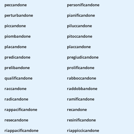
peccandone
personificandone
perturbandone
pianificandone
piccandone
piluccandone
piombandone
pitoccandone
placandone
placcandone
predicandone
pregiudicandone
prelibandone
prolificandone
qualificandone
rabboccandone
raccandone
raddobbandone
radicandone
ramificandone
rappacificandone
recandone
resecandone
resinificandone
riappacificandone
riappiccicandone