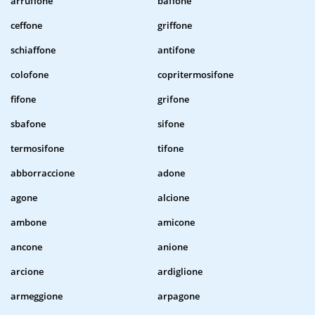
arruffone
baffone
ceffone
griffone
schiaffone
antifone
colofone
copritermosifone
fifone
grifone
sbafone
sifone
termosifone
tifone
abborraccione
adone
agone
alcione
ambone
amicone
ancone
anione
arcione
ardiglione
armeggione
arpagone