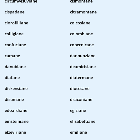
circumvesuviane
cismontane
cispadane
citramontane
clorofilliane
colcosiane
colligiane
colombiane
confuciane
copernicane
cumane
dannunziane
danubiane
deamicisiane
diafane
diatermane
dickensiane
diocesane
disumane
draconiane
edoardiane
egiziane
einsteiniane
elisabettiane
elzeviriane
emiliane