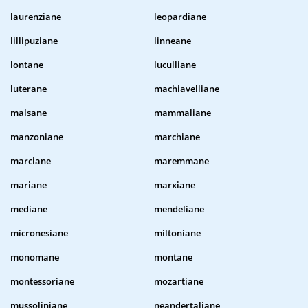
laurenziane
leopardiane
lillipuziane
linneane
lontane
luculliane
luterane
machiavelliane
malsane
mammaliane
manzoniane
marchiane
marciane
maremmane
mariane
marxiane
mediane
mendeliane
micronesiane
miltoniane
monomane
montane
montessoriane
mozartiane
mussoliniane
neandertaliane