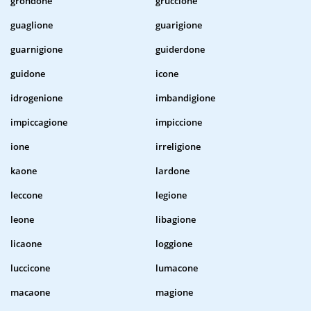
grondone
gruccione
guaglione
guarigione
guarnigione
guiderdone
guidone
icone
idrogenione
imbandigione
impiccagione
impiccione
ione
irreligione
kaone
lardone
leccone
legione
leone
libagione
licaone
loggione
luccicone
lumacone
macaone
magione