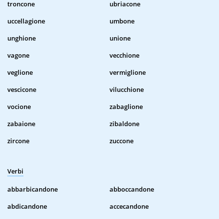
troncone
ubriacone
uccellagione
umbone
unghione
unione
vagone
vecchione
veglione
vermiglione
vescicone
vilucchione
vocione
zabaglione
zabaione
zibaldone
zircone
zuccone
Verbi
abbarbicandone
abboccandone
abdicandone
accecandone