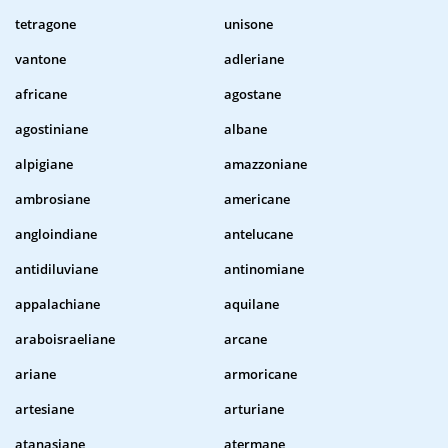
tetragone
unisone
vantone
adleriane
africane
agostane
agostiniane
albane
alpigiane
amazzoniane
ambrosiane
americane
angloindiane
antelucane
antidiluviane
antinomiane
appalachiane
aquilane
araboisraeliane
arcane
ariane
armoricane
artesiane
arturiane
atanasiane
atermane