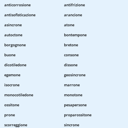
anticorrosione
antifrizione
antisofisticazione
arancione
asincrone
atone
autoctone
bontempone
borgognone
bretone
buone
consone
dicotiledone
dissone
egemone
geosincrone
isocrone
marrone
monocotiledone
monotone
ossitone
pesapersone
prone
proparossitone
scorreggione
sincrone