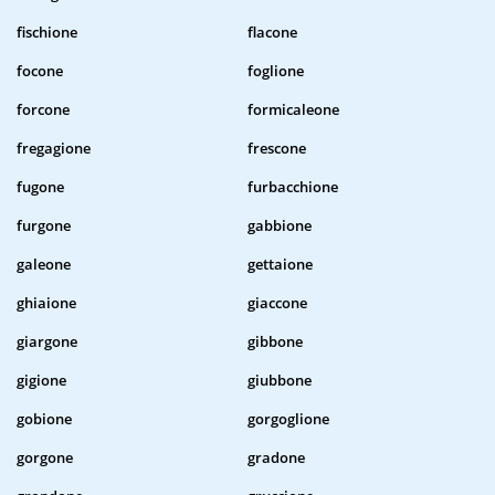
fischione
flacone
focone
foglione
forcone
formicaleone
fregagione
frescone
fugone
furbacchione
furgone
gabbione
galeone
gettaione
ghiaione
giaccone
giargone
gibbone
gigione
giubbone
gobione
gorgoglione
gorgone
gradone