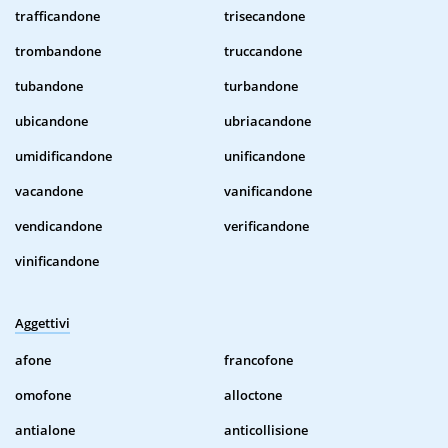
trafficandone
trisecandone
trombandone
truccandone
tubandone
turbandone
ubicandone
ubriacandone
umidificandone
unificandone
vacandone
vanificandone
vendicandone
verificandone
vinificandone
Aggettivi
afone
francofone
omofone
alloctone
antialone
anticollisione