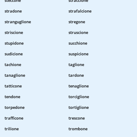
steccone
straccione
stradone
strafalcione
stranguglione
stregone
striscione
struscione
stupidone
succhione
sudicione
suspicione
tachione
taglione
tanaglione
tardone
tatticone
tenaglione
tendone
torciglione
torpedone
tortiglione
trafficone
trescone
trilione
trombone