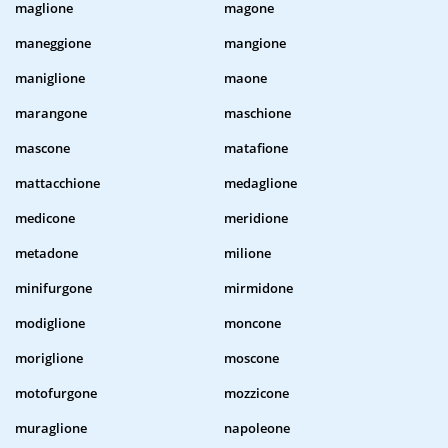
maglione
magone
maneggione
mangione
maniglione
maone
marangone
maschione
mascone
matafione
mattacchione
medaglione
medicone
meridione
metadone
milione
minifurgone
mirmidone
modiglione
moncone
moriglione
moscone
motofurgone
mozzicone
muraglione
napoleone