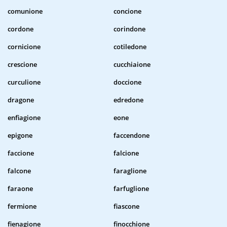
comunione
concione
cordone
corindone
cornicione
cotiledone
crescione
cucchiaione
curculione
doccione
dragone
edredone
enfiagione
eone
epigone
faccendone
faccione
falcione
falcone
faraglione
faraone
farfuglione
fermione
fiascone
fienagione
finocchione