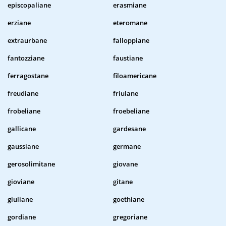
episcopaliane
erasmiane
erziane
eteromane
extraurbane
falloppiane
fantozziane
faustiane
ferragostane
filoamericane
freudiane
friulane
frobeliane
froebeliane
gallicane
gardesane
gaussiane
germane
gerosolimitane
giovane
gioviane
gitane
giuliane
goethiane
gordiane
gregoriane