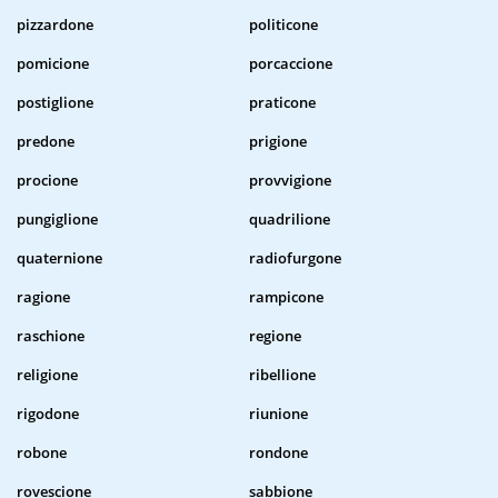
pizzardone
politicone
pomicione
porcaccione
postiglione
praticone
predone
prigione
procione
provvigione
pungiglione
quadrilione
quaternione
radiofurgone
ragione
rampicone
raschione
regione
religione
ribellione
rigodone
riunione
robone
rondone
rovescione
sabbione