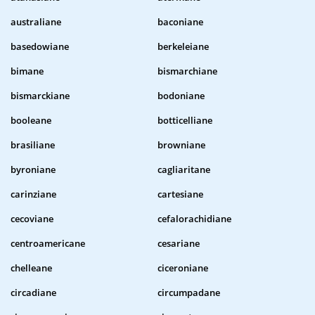
australiane
baconiane
basedowiane
berkeleiane
bimane
bismarchiane
bismarckiane
bodoniane
booleane
botticelliane
brasiliane
browniane
byroniane
cagliaritane
carinziane
cartesiane
cecoviane
cefalorachidiane
centroamericane
cesariane
chelleane
ciceroniane
circadiane
circumpadane