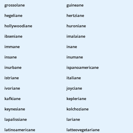
grossolane
guineane
hegeliane
hertziane
hollywoodiane
huroniane
ibseniane
imalaiane
immane
inane
insane
inumane
inurbane
ispanoamericane
istriane
italiane
ivoriane
joyciane
kafkiane
kepleriane
keynesiane
kolchoziane
lapalissiane
lariane
latinoamericane
latteovegetariane