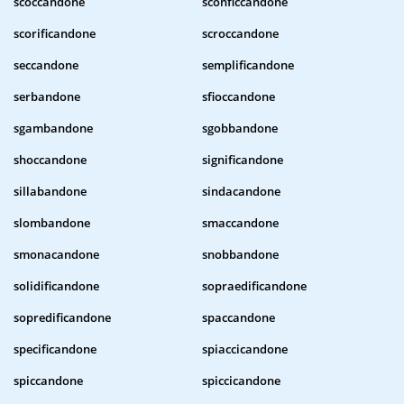
scoccandone
sconficcandone
scorificandone
scroccandone
seccandone
semplificandone
serbandone
sfioccandone
sgambandone
sgobbandone
shoccandone
significandone
sillabandone
sindacandone
slombandone
smaccandone
smonacandone
snobbandone
solidificandone
sopraedificandone
sopredificandone
spaccandone
specificandone
spiaccicandone
spiccandone
spiccicandone