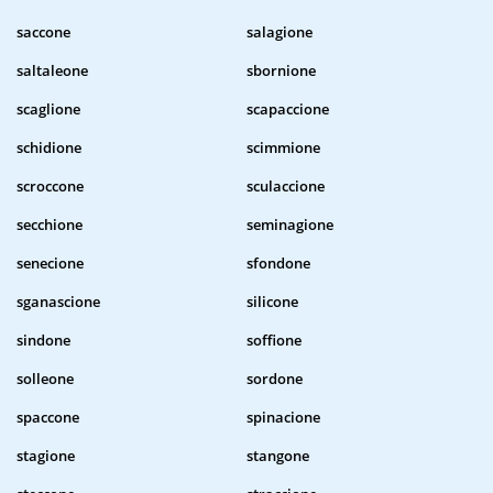
saccone
salagione
saltaleone
sbornione
scaglione
scapaccione
schidione
scimmione
scroccone
sculaccione
secchione
seminagione
senecione
sfondone
sganascione
silicone
sindone
soffione
solleone
sordone
spaccone
spinacione
stagione
stangone