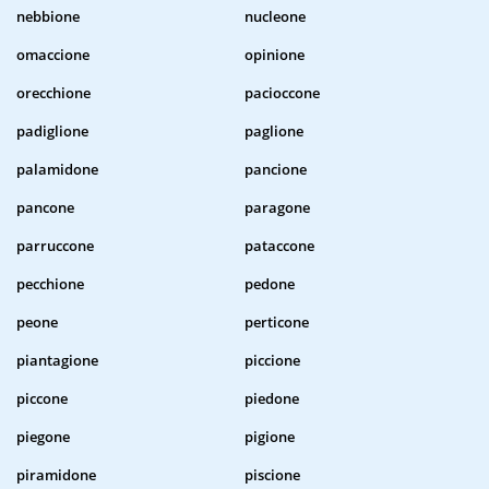
nebbione
nucleone
omaccione
opinione
orecchione
pacioccone
padiglione
paglione
palamidone
pancione
pancone
paragone
parruccone
pataccone
pecchione
pedone
peone
perticone
piantagione
piccione
piccone
piedone
piegone
pigione
piramidone
piscione