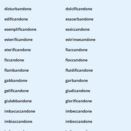
disturbandone
dolcificandone
edificandone
esacerbandone
esemplificandone
essiccandone
esterificandone
estrinsecandone
eterificandone
fiaccandone
ficcandone
fioccandone
flambandone
fluidificandone
gabbandone
garbandone
gelificandone
giudicandone
giulebbandone
glorificandone
imbacuccandone
imbeccandone
imbiaccandone
imboccandone