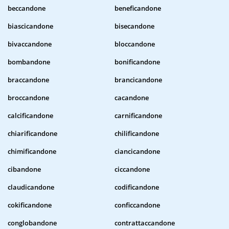
beccandone
beneficandone
biascicandone
bisecandone
bivaccandone
bloccandone
bombandone
bonificandone
braccandone
brancicandone
broccandone
cacandone
calcificandone
carnificandone
chiarificandone
chilificandone
chimificandone
ciancicandone
cibandone
ciccandone
claudicandone
codificandone
cokificandone
conficcandone
conglobandone
contrattaccandone