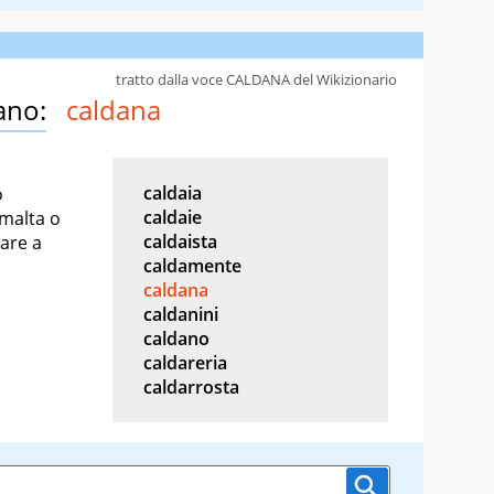
tratto dalla voce CALDANA del Wikizionario
ano:
caldana
caldaia
o
caldaie
 malta o
caldaista
nare a
caldamente
caldana
caldanini
caldano
caldareria
caldarrosta