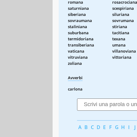
romana
rosacrocian
saturniana
scespiriana
siberiana
siluriana
sovraumana
sovrumana
staliniana
stiriana
suburbana
tacitiana
termidoriana
texana
transiberiana
umana
vaticana
villanoviana
vitruviana
vittoriana
zoliana
Avverbi
carlona
A
B
C
D
E
F
G
H
I
J