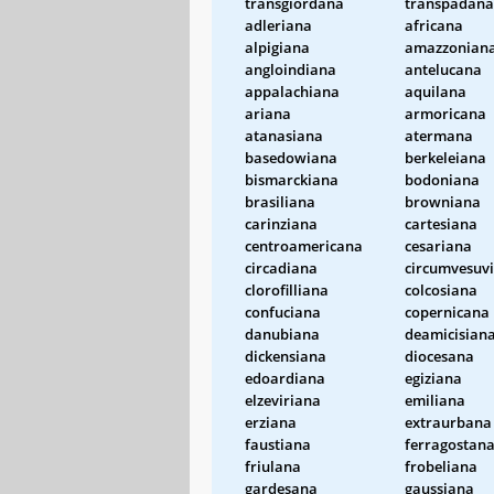
transgiordana
transpadana
adleriana
africana
alpigiana
amazzonian
angloindiana
antelucana
appalachiana
aquilana
ariana
armoricana
atanasiana
atermana
basedowiana
berkeleiana
bismarckiana
bodoniana
brasiliana
browniana
carinziana
cartesiana
centroamericana
cesariana
circadiana
circumvesuv
clorofilliana
colcosiana
confuciana
copernicana
danubiana
deamicisian
dickensiana
diocesana
edoardiana
egiziana
elzeviriana
emiliana
erziana
extraurbana
faustiana
ferragostan
friulana
frobeliana
gardesana
gaussiana