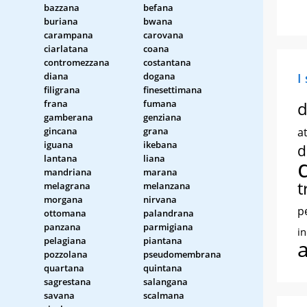
bazzana
befana
buriana
bwana
carampana
carovana
ciarlatana
coana
contromezzana
costantana
diana
dogana
I
filigrana
finesettimana
frana
fumana
d
gamberana
genziana
gincana
grana
at
iguana
ikebana
d
lantana
liana
mandriana
marana
t
melagrana
melanzana
morgana
nirvana
p
ottomana
palandrana
panzana
parmigiana
i
pelagiana
piantana
pozzolana
pseudomembrana
quartana
quintana
sagrestana
salangana
savana
scalmana