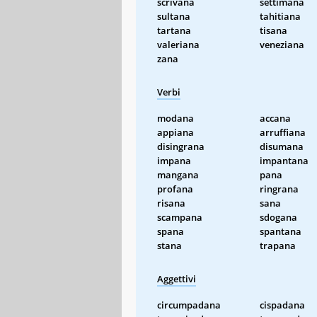
scrivana
settimana
sultana
tahitiana
tartana
tisana
valeriana
veneziana
zana
Verbi
modana
accana
appiana
arruffiana
disingrana
disumana
impana
impantana
mangana
pana
profana
ringrana
risana
sana
scampana
sdogana
spana
spantana
stana
trapana
Aggettivi
circumpadana
cispadana