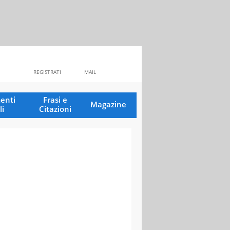
REGISTRATI
MAIL
enti
Frasi e
Magazine
li
Citazioni