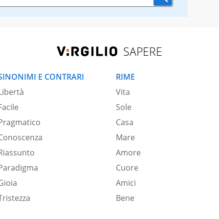
SAPERE
SINONIMI E CONTRARI
RIME
Libertà
Vita
Facile
Sole
Pragmatico
Casa
Conoscenza
Mare
Riassunto
Amore
Paradigma
Cuore
Gioia
Amici
Tristezza
Bene