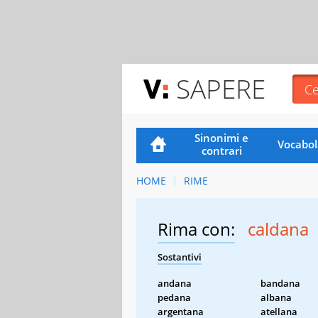
SAPERE
Sinonimi e
Vocabol
contrari
HOME
RIME
Rima con:
caldana
Sostantivi
andana
bandana
pedana
albana
argentana
atellana