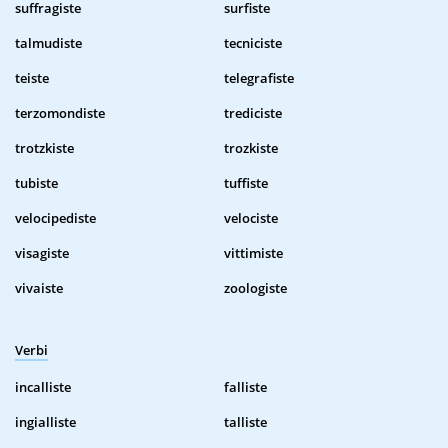
suffragiste
surfiste
talmudiste
tecniciste
teiste
telegrafiste
terzomondiste
trediciste
trotzkiste
trozkiste
tubiste
tuffiste
velocipediste
velociste
visagiste
vittimiste
vivaiste
zoologiste
Verbi
incalliste
falliste
ingialliste
talliste