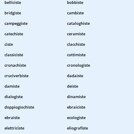
belliciste
bobbiste
bridgiste
cambiste
campeggiste
cataloghiste
catechiste
ceramiste
ciste
clacchiste
classiciste
cottimiste
cronachiste
cronologiste
cruciverbiste
dadaiste
damiste
deiste
dialogiste
dinamiste
doppiogiochiste
ebraiciste
ebraiste
ecologiste
elettriciste
eliografiste