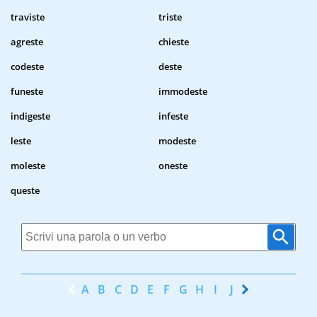
traviste
triste
agreste
chieste
codeste
deste
funeste
immodeste
indigeste
infeste
leste
modeste
moleste
oneste
queste
A
B
C
D
E
F
G
H
I
J
K
L
M
N