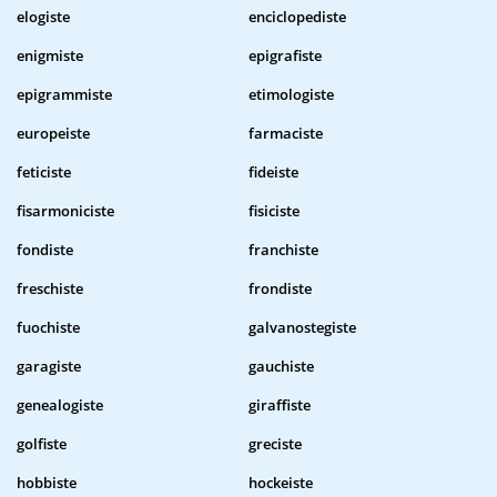
elogiste
enciclopediste
enigmiste
epigrafiste
epigrammiste
etimologiste
europeiste
farmaciste
feticiste
fideiste
fisarmoniciste
fisiciste
fondiste
franchiste
freschiste
frondiste
fuochiste
galvanostegiste
garagiste
gauchiste
genealogiste
giraffiste
golfiste
greciste
hobbiste
hockeiste