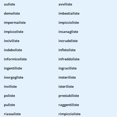
auliste
avviliste
demoliste
imbestialiste
impermaliste
impiccioliste
impiccoliste
incanagliste
inciviliste
incrudeliste
indeboliste
infistoliste
informicoliste
infreddoliste
ingentiliste
ingraciliste
inorgogliste
insteriliste
inviliste
isteriliste
poliste
prestabiliste
puliste
raggentiliste
riassaliste
rimpiccioliste