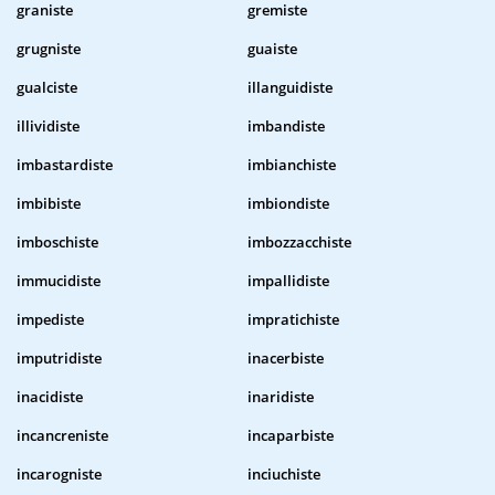
graniste
gremiste
grugniste
guaiste
gualciste
illanguidiste
illividiste
imbandiste
imbastardiste
imbianchiste
imbibiste
imbiondiste
imboschiste
imbozzacchiste
immucidiste
impallidiste
impediste
impratichiste
imputridiste
inacerbiste
inacidiste
inaridiste
incancreniste
incaparbiste
incarogniste
inciuchiste