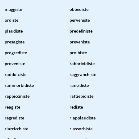
muggiste
obbediste
ordiste
perveniste
plaudiste
predefiniste
presagiste
preveniste
progrediste
proibiste
proveniste
rabbrividiste
raddolciste
raggranchiste
rammorbidiste
rancidiste
rappicciniste
rattiepidiste
reagiste
rediste
regrediste
riapplaudiste
riarricchiste
riassorbiste