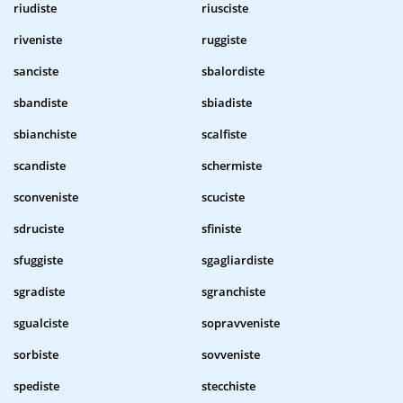
riudiste
riusciste
riveniste
ruggiste
sanciste
sbalordiste
sbandiste
sbiadiste
sbianchiste
scalfiste
scandiste
schermiste
sconveniste
scuciste
sdruciste
sfiniste
sfuggiste
sgagliardiste
sgradiste
sgranchiste
sgualciste
sopravveniste
sorbiste
sovveniste
spediste
stecchiste