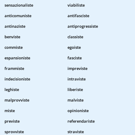
sensazionaliste
viabiliste
anticomuniste
antifasciste
antinaziste
antiprogressiste
benviste
classiste
commiste
egoiste
espansioniste
fasciste
frammiste
impreviste
indecisioniste
intraviste
leghiste
liberiste
malprovviste
malviste
miste
opinioniste
previste
referendariste
sprovviste
straviste