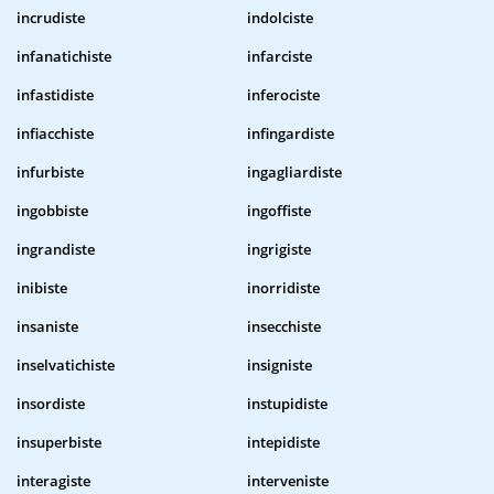
incrudiste
indolciste
infanatichiste
infarciste
infastidiste
inferociste
infiacchiste
infingardiste
infurbiste
ingagliardiste
ingobbiste
ingoffiste
ingrandiste
ingrigiste
inibiste
inorridiste
insaniste
insecchiste
inselvatichiste
insigniste
insordiste
instupidiste
insuperbiste
intepidiste
interagiste
interveniste