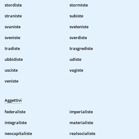
stordiste
stormiste
straniste
subiste
svaniste
sveleniste
sveniste
sverdiste
tradiste
trasgrediste
ubbidiste
udiste
usciste
vagiste
veniste
Aggettivi
federaliste
imperialiste
integraliste
materialiste
neocapitaliste
realsocialiste