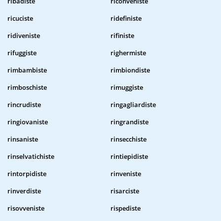
ribadiste
riconveniste
ricuciste
ridefiniste
ridiveniste
rifiniste
rifuggiste
righermiste
rimbambiste
rimbiondiste
rimboschiste
rimuggiste
rincrudiste
ringagliardiste
ringiovaniste
ringrandiste
rinsaniste
rinsecchiste
rinselvatichiste
rintiepidiste
rintorpidiste
rinveniste
rinverdiste
risarciste
risovveniste
rispediste