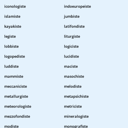
iconologiste
indoeuropeiste
islamiste
jumbiste
kayakiste
latifondiste
legiste
liturgiste
lobbiste
logiciste
logopediste
lucidiste
luddiste
maciste
mammiste
masochiste
meccaniciste
melodiste
metallurgiste
metapsichiste
meteorologiste
metriciste
mezzofondiste
mineralogiste
modiste
monografiste