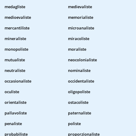
medagliste
medievaliste
medioevaliste
memorialiste
mercantiliste
microanaliste
mineraliste
miracoliste
monopoliste
moraliste
mutualiste
neocolonialiste
neutraliste
nominaliste
occasionaliste
occidentaliste
oculiste
oligopoliste
orientaliste
ostacoliste
pallavoliste
paternaliste
penaliste
poliste
probabiliste
proporzionaliste