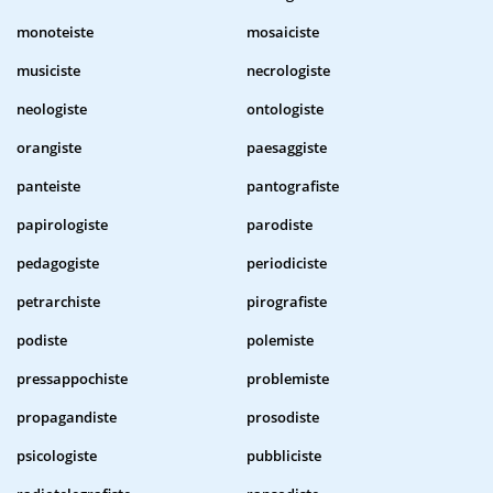
monoteiste
mosaiciste
musiciste
necrologiste
neologiste
ontologiste
orangiste
paesaggiste
panteiste
pantografiste
papirologiste
parodiste
pedagogiste
periodiciste
petrarchiste
pirografiste
podiste
polemiste
pressappochiste
problemiste
propagandiste
prosodiste
psicologiste
pubbliciste