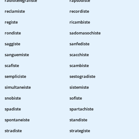
radiotelegrafiste
rapsodiste
reclamiste
recordiste
registe
ricambiste
rondiste
sadomasochiste
saggiste
sanfediste
sanguemiste
scacchiste
scafiste
scambiste
sempliciste
sestogradiste
simultaneiste
sistemiste
snobiste
sofiste
spadiste
spartachiste
spontaneiste
standiste
stradiste
strategiste