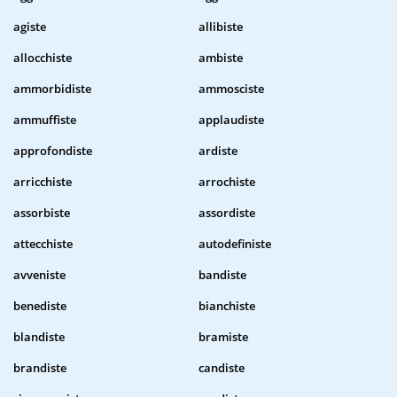
agiste
allibiste
allocchiste
ambiste
ammorbidiste
ammosciste
ammuffiste
applaudiste
approfondiste
ardiste
arricchiste
arrochiste
assorbiste
assordiste
attecchiste
autodefiniste
avveniste
bandiste
benediste
bianchiste
blandiste
bramiste
brandiste
candiste