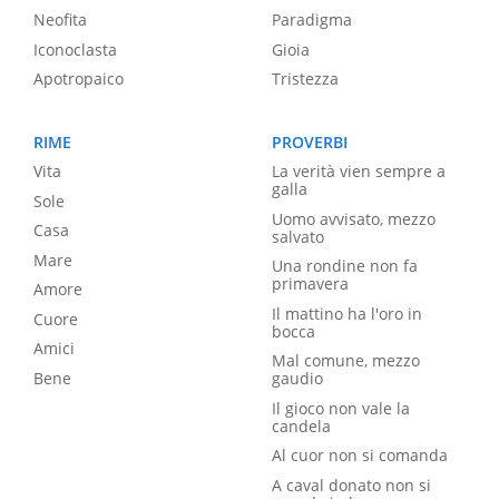
Neofita
Paradigma
Iconoclasta
Gioia
Apotropaico
Tristezza
RIME
PROVERBI
Vita
La verità vien sempre a
galla
Sole
Uomo avvisato, mezzo
Casa
salvato
Mare
Una rondine non fa
primavera
Amore
Il mattino ha l'oro in
Cuore
bocca
Amici
Mal comune, mezzo
Bene
gaudio
Il gioco non vale la
candela
Al cuor non si comanda
A caval donato non si