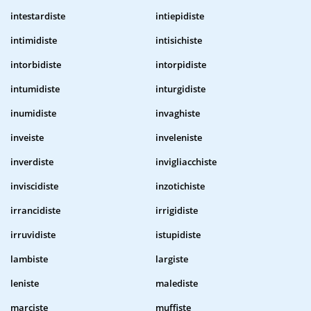
intestardiste
intiepidiste
intimidiste
intisichiste
intorbidiste
intorpidiste
intumidiste
inturgidiste
inumidiste
invaghiste
inveiste
inveleniste
inverdiste
invigliacchiste
inviscidiste
inzotichiste
irrancidiste
irrigidiste
irruvidiste
istupidiste
lambiste
largiste
leniste
malediste
marciste
muffiste