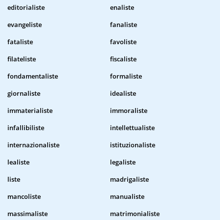
editorialiste
enaliste
evangeliste
fanaliste
fataliste
favoliste
filateliste
fiscaliste
fondamentaliste
formaliste
giornaliste
idealiste
immaterialiste
immoraliste
infallibiliste
intellettualiste
internazionaliste
istituzionaliste
lealiste
legaliste
liste
madrigaliste
mancoliste
manualiste
massimaliste
matrimonialiste