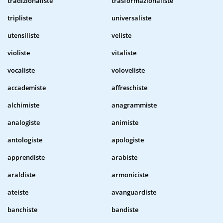
tradizionaliste
trasformazionaliste
tripliste
universaliste
utensiliste
veliste
violiste
vitaliste
vocaliste
voloveliste
accademiste
affreschiste
alchimiste
anagrammiste
analogiste
animiste
antologiste
apologiste
apprendiste
arabiste
araldiste
armoniciste
ateiste
avanguardiste
banchiste
bandiste