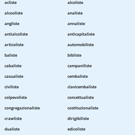
acliste
alcoliste
alcooliste
analiste
angliste
annaliste
antialcoliste
anticapitaliste
articoliste
automobiliste
baliste
bibliste
cabaliste
campaniliste
casualiste
cembaliste
civiliste
clavicembaliste
colpevoliste
concettualiste
congregazionaliste
costituzionaliste
crawliste
dirigibiliste
dualiste
edicoliste