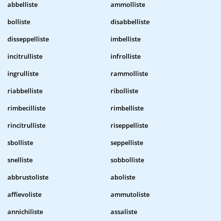
abbelliste
ammolliste
bolliste
disabbelliste
disseppelliste
imbelliste
incitrulliste
infrolliste
ingrulliste
rammolliste
riabbelliste
ribolliste
rimbecilliste
rimbelliste
rincitrulliste
riseppelliste
sbolliste
seppelliste
snelliste
sobbolliste
abbrustoliste
aboliste
affievoliste
ammutoliste
annichiliste
assaliste