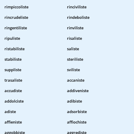
rimpiccoliste
rinciviliste
rincrudeliste
rindeboliste
ringentiliste
rinviliste
ripuliste
risaliste
ristabiliste
saliste
stabiliste
steriliste
suppliste
sviliste
trasaliste
accaniste
accudiste
addiveniste
addolciste
adibiste
adiste
adsorbiste
affieniste
affiochiste
aggobbiste
aggrediste