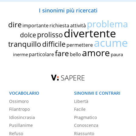
I sinonimi più ricercati
problema
dire
importante
richiesta
attività
divertente
prolisso
dolce
acume
tranquillo
difficile
permettere
amore
fare
particolare
bello
inerme
paura
SAPERE
VOCABOLARIO
SINONIMI E CONTRARI
Ossimoro
Libertà
Filantropo
Facile
Idiosincrasia
Pragmatico
Pusillanime
Conoscenza
Refuso
Riassunto