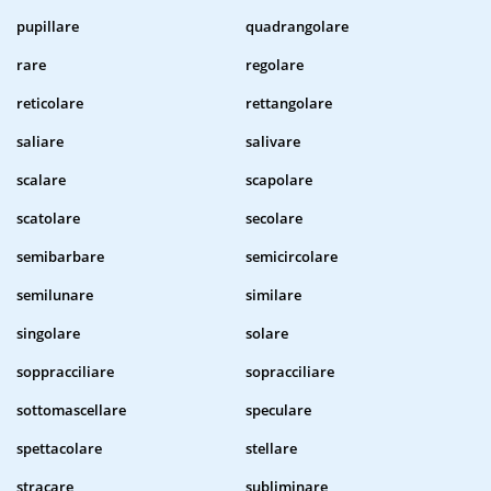
pupillare
quadrangolare
rare
regolare
reticolare
rettangolare
saliare
salivare
scalare
scapolare
scatolare
secolare
semibarbare
semicircolare
semilunare
similare
singolare
solare
soppracciliare
sopracciliare
sottomascellare
speculare
spettacolare
stellare
stracare
subliminare