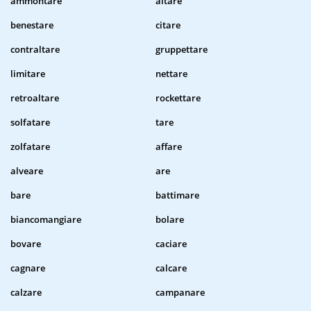
ammontare
altare
benestare
citare
contraltare
gruppettare
limitare
nettare
retroaltare
rockettare
solfatare
tare
zolfatare
affare
alveare
are
bare
battimare
biancomangiare
bolare
bovare
caciare
cagnare
calcare
calzare
campanare