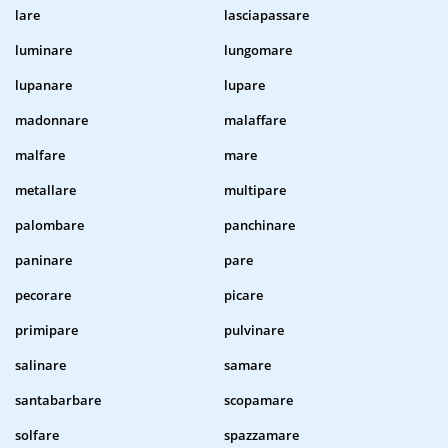
lare
lasciapassare
luminare
lungomare
lupanare
lupare
madonnare
malaffare
malfare
mare
metallare
multipare
palombare
panchinare
paninare
pare
pecorare
picare
primipare
pulvinare
salinare
samare
santabarbare
scopamare
solfare
spazzamare