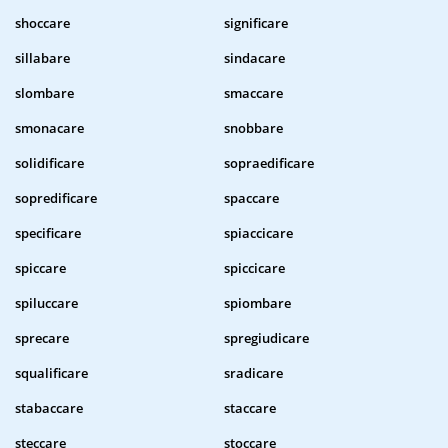
shoccare
significare
sillabare
sindacare
slombare
smaccare
smonacare
snobbare
solidificare
sopraedificare
sopredificare
spaccare
specificare
spiaccicare
spiccare
spiccicare
spiluccare
spiombare
sprecare
spregiudicare
squalificare
sradicare
stabaccare
staccare
steccare
stoccare