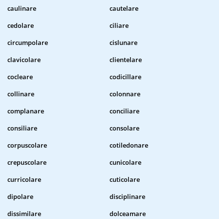
caulinare
cautelare
cedolare
ciliare
circumpolare
cislunare
clavicolare
clientelare
cocleare
codicillare
collinare
colonnare
complanare
conciliare
consiliare
consolare
corpuscolare
cotiledonare
crepuscolare
cunicolare
curricolare
cuticolare
dipolare
disciplinare
dissimilare
dolceamare