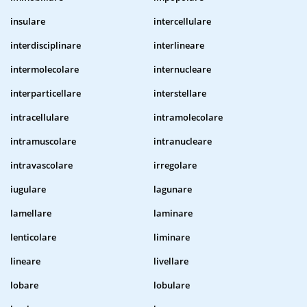
insulare
intercellulare
interdisciplinare
interlineare
intermolecolare
internucleare
interparticellare
interstellare
intracellulare
intramolecolare
intramuscolare
intranucleare
intravascolare
irregolare
iugulare
lagunare
lamellare
laminare
lenticolare
liminare
lineare
livellare
lobare
lobulare