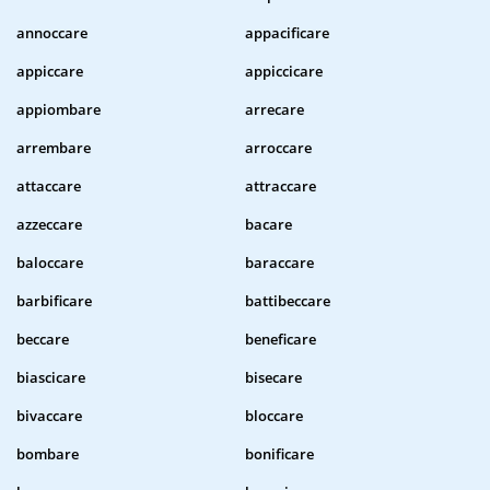
annoccare
appacificare
appiccare
appiccicare
appiombare
arrecare
arrembare
arroccare
attaccare
attraccare
azzeccare
bacare
baloccare
baraccare
barbificare
battibeccare
beccare
beneficare
biascicare
bisecare
bivaccare
bloccare
bombare
bonificare