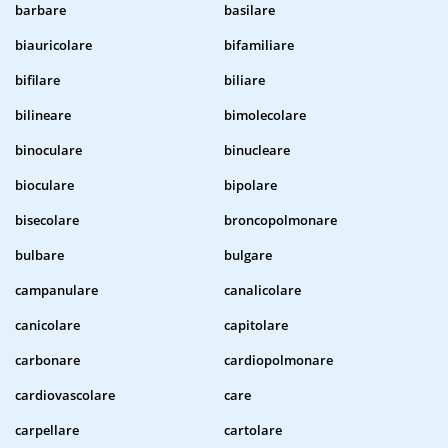
barbare
basilare
biauricolare
bifamiliare
bifilare
biliare
bilineare
bimolecolare
binoculare
binucleare
bioculare
bipolare
bisecolare
broncopolmonare
bulbare
bulgare
campanulare
canalicolare
canicolare
capitolare
carbonare
cardiopolmonare
cardiovascolare
care
carpellare
cartolare