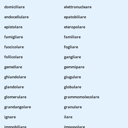
domiciliare
elettronucleare
endocellulare
epatobiliare
epistolare
eteropolare
famigliare
familiare
fascicolare
fogliare
follicolare
gangliare
gemellare
gemmipare
ghiandolare
giugulare
glandolare
globulare
glomerulare
grammomolecolare
grandangolare
granulare
ignare
ilare
immobiliare
impopolare