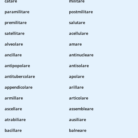
catare
militare
paramilitare
postmilitare
premilitare
salutare
satellitare
acellulare
alveolare
amare
ancillare
antinucleare
antipopolare
antisolare
antitubercolare
apolare
appendicolare
arillare
armillare
articolare
ascellare
assembleare
atrabiliare
ausiliare
bacillare
balneare