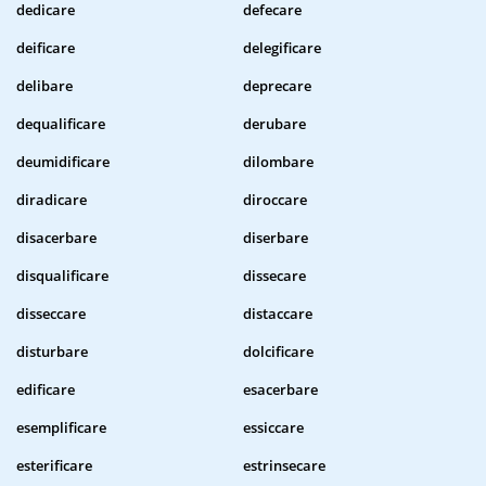
dedicare
defecare
deificare
delegificare
delibare
deprecare
dequalificare
derubare
deumidificare
dilombare
diradicare
diroccare
disacerbare
diserbare
disqualificare
dissecare
disseccare
distaccare
disturbare
dolcificare
edificare
esacerbare
esemplificare
essiccare
esterificare
estrinsecare