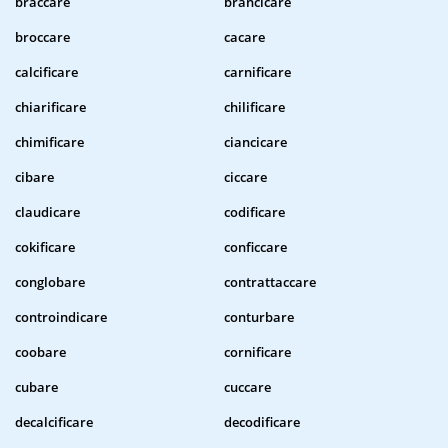
braccare
brancicare
broccare
cacare
calcificare
carnificare
chiarificare
chilificare
chimificare
ciancicare
cibare
ciccare
claudicare
codificare
cokificare
conficcare
conglobare
contrattaccare
controindicare
conturbare
coobare
cornificare
cubare
cuccare
decalcificare
decodificare