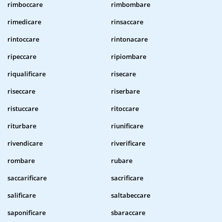
rimboccare
rimbombare
rimedicare
rinsaccare
rintoccare
rintonacare
ripeccare
ripiombare
riqualificare
risecare
riseccare
riserbare
ristuccare
ritoccare
riturbare
riunificare
rivendicare
riverificare
rombare
rubare
saccarificare
sacrificare
salificare
saltabeccare
saponificare
sbaraccare