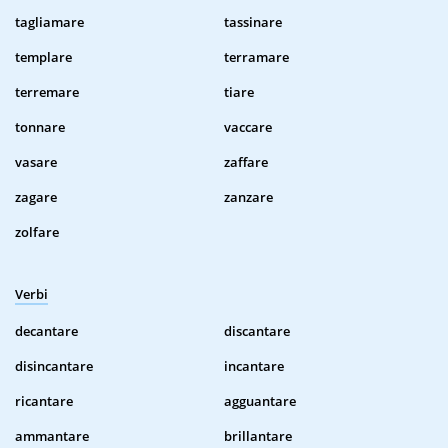
tagliamare
tassinare
templare
terramare
terremare
tiare
tonnare
vaccare
vasare
zaffare
zagare
zanzare
zolfare
Verbi
decantare
discantare
disincantare
incantare
ricantare
agguantare
ammantare
brillantare