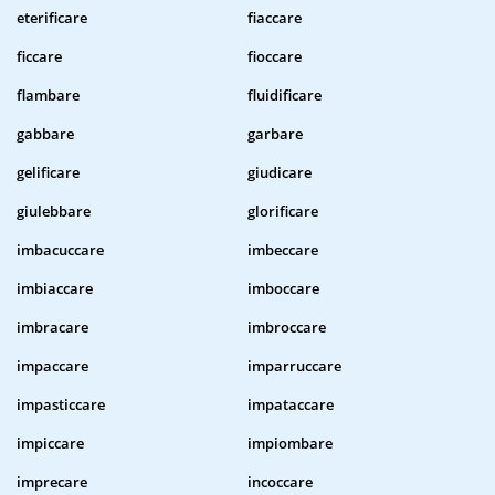
eterificare
fiaccare
ficcare
fioccare
flambare
fluidificare
gabbare
garbare
gelificare
giudicare
giulebbare
glorificare
imbacuccare
imbeccare
imbiaccare
imboccare
imbracare
imbroccare
impaccare
imparruccare
impasticcare
impataccare
impiccare
impiombare
imprecare
incoccare