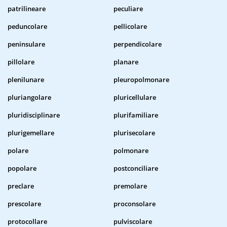
patrilineare
peculiare
peduncolare
pellicolare
peninsulare
perpendicolare
pillolare
planare
plenilunare
pleuropolmonare
pluriangolare
pluricellulare
pluridisciplinare
plurifamiliare
plurigemellare
plurisecolare
polare
polmonare
popolare
postconciliare
preclare
premolare
prescolare
proconsolare
protocollare
pulviscolare