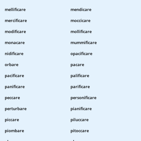
mellificare
mendicare
mercificare
moccicare
modificare
mollificare
monacare
mummificare
nidificare
opacificare
orbare
pacare
pacificare
palificare
panificare
parificare
peccare
personificare
perturbare
pianificare
piccare
piluccare
piombare
pitoccare