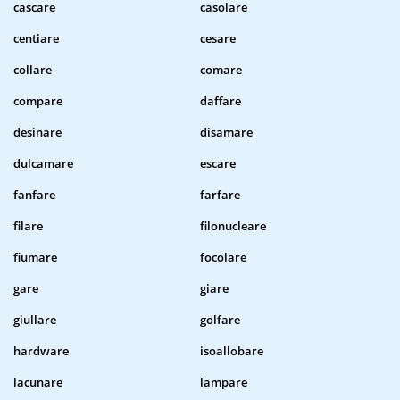
cascare
casolare
centiare
cesare
collare
comare
compare
daffare
desinare
disamare
dulcamare
escare
fanfare
farfare
filare
filonucleare
fiumare
focolare
gare
giare
giullare
golfare
hardware
isoallobare
lacunare
lampare