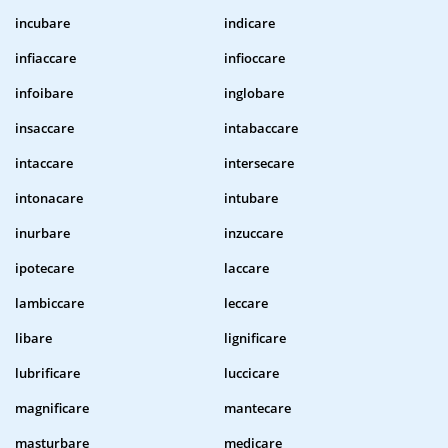
incubare
indicare
infiaccare
infioccare
infoibare
inglobare
insaccare
intabaccare
intaccare
intersecare
intonacare
intubare
inurbare
inzuccare
ipotecare
laccare
lambiccare
leccare
libare
lignificare
lubrificare
luccicare
magnificare
mantecare
masturbare
medicare