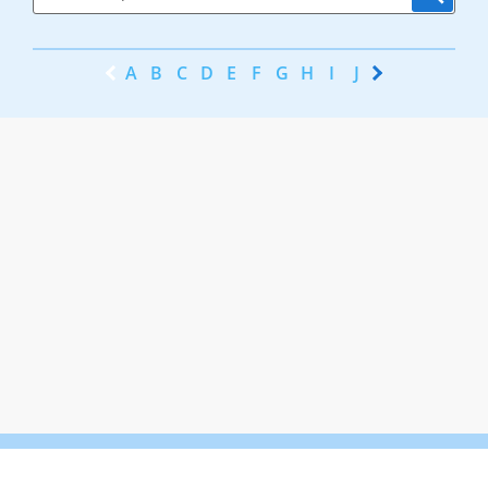
A
B
C
D
E
F
G
H
I
J
K
L
M
N