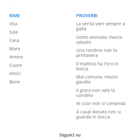
RIME
PROVERBI
Vita
La verità vien sempre a
galla
Sole
Uomo avvisato, mezzo
Casa
salvato
Mare
Una rondine non fa
primavera
Amore
Il mattino ha l'oro in
Cuore
bocca
Amici
Mal comune, mezzo
Bene
gaudio
Il gioco non vale la
candela
Al cuor non si comanda
A caval donato non si
guarda in bocca
Seguici su