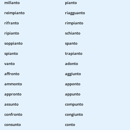
millanto
pianto
reimpianto
riagguanto
rifranto
rimpianto
ripianto
schianto
soppianto
spanto
spianto
trapianto
vanto
adonto
affronto
aggiunto
ammonto
apponto
appronto
appunto
assunto
compunto
confronto
congiunto
consunto
conto