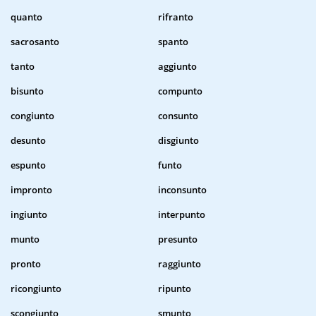
quanto
rifranto
sacrosanto
spanto
tanto
aggiunto
bisunto
compunto
congiunto
consunto
desunto
disgiunto
espunto
funto
impronto
inconsunto
ingiunto
interpunto
munto
presunto
pronto
raggiunto
ricongiunto
ripunto
scongiunto
smunto