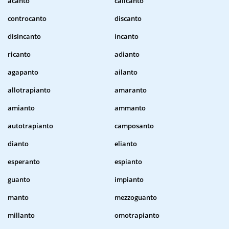
acanto
calicanto
controcanto
discanto
disincanto
incanto
ricanto
adianto
agapanto
ailanto
allotrapianto
amaranto
amianto
ammanto
autotrapianto
camposanto
dianto
elianto
esperanto
espianto
guanto
impianto
manto
mezzoguanto
millanto
omotrapianto