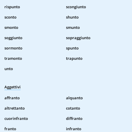
rispunto
scongiunto
sconto
shunto
smonto
smunto
soggiunto
sopraggiunto
sormonto
spunto
tramonto
trapunto
unto
Aggettivi
affranto
alquanto
altrettanto
cotanto
cuorinfranto
diffranto
franto
infranto