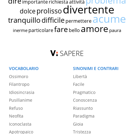
problema
dire
importante
richiesta
attività
divertente
prolisso
dolce
acume
tranquillo
difficile
permettere
amore
fare
particolare
bello
inerme
paura
SAPERE
VOCABOLARIO
SINONIMI E CONTRARI
Ossimoro
Libertà
Filantropo
Facile
Idiosincrasia
Pragmatico
Pusillanime
Conoscenza
Refuso
Riassunto
Neofita
Paradigma
Iconoclasta
Gioia
Apotropaico
Tristezza