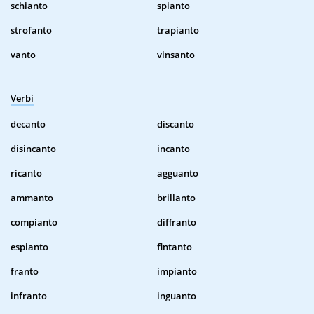
schianto
spianto
strofanto
trapianto
vanto
vinsanto
Verbi
decanto
discanto
disincanto
incanto
ricanto
agguanto
ammanto
brillanto
compianto
diffranto
espianto
fintanto
franto
impianto
infranto
inguanto