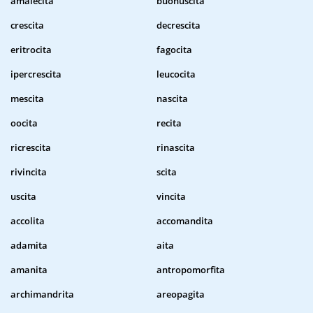
amalecita
buonuscita
crescita
decrescita
eritrocita
fagocita
ipercrescita
leucocita
mescita
nascita
oocita
recita
ricrescita
rinascita
rivincita
scita
uscita
vincita
accolita
accomandita
adamita
aita
amanita
antropomorfita
archimandrita
areopagita