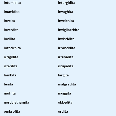
intumidita
inturgidita
inumidita
invaghita
inveita
invelenita
inverdita
invigliacchita
invilita
inviscidita
inzotichita
irrancidita
irrigidita
irruvidita
isterilita
istupidita
lambita
largita
lenita
malgradita
muffita
muggita
nordvietnamita
obbedita
ombrofita
ordita