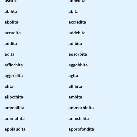
uscita
abbellita
abilita
abita
abolita
accredita
accudita
addebita
addita
adibita
adita
adsorbita
affiochita
aggobbita
aggredita
agita
alita
allibita
allocchita
ambita
ammollita
ammorbidita
ammuffita
annichilita
applaudita
approfondita