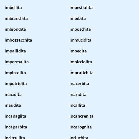
imbellita
imbestialita
imbianchita
imbibita
imbiondita
imboschita
imbozzacchita
immucidita
impallidita
impedita
impermalita
impicciolita
impiccolita
impratichita
imputridita
inacerbita
inacidita
inaridita
inaudita
incallita
incanaglita
incancrenita
incaparbita
incarognita
incitrullita
inciuchita