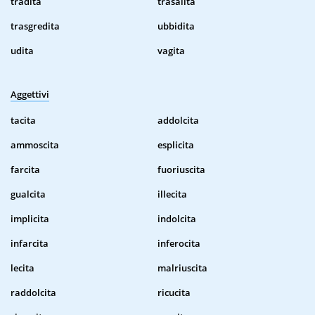
tradita
trasalita
trasgredita
ubbidita
udita
vagita
Aggettivi
tacita
addolcita
ammoscita
esplicita
farcita
fuoriuscita
gualcita
illecita
implicita
indolcita
infarcita
inferocita
lecita
malriuscita
raddolcita
ricucita