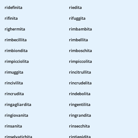
ridefinita
riedita
rifinita
rifuggita
righermita
rimbambita
rimbecillita
rimbellita
rimbiondita
rimboschita
rimpicciolita
rimpiccolita
rimuggita
rincitrullita
rincivilita
rincrudelita
rincrudita
rindebolita
ringagliardita
ringentilita
ringiovanita
ringrandita
rinsanita
rinsecchita
rinselvatichita
rintiepidita