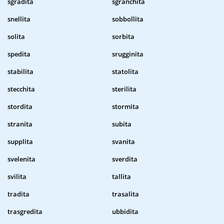
sgradita
sgranchita
snellita
sobbollita
solita
sorbita
spedita
srugginita
stabilita
statolita
stecchita
sterilita
stordita
stormita
stranita
subita
supplita
svanita
svelenita
sverdita
svilita
tallita
tradita
trasalita
trasgredita
ubbidita