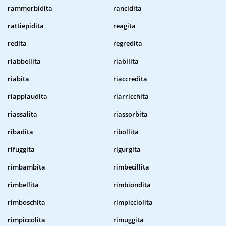
rammorbidita
rancidita
rattiepidita
reagita
redita
regredita
riabbellita
riabilita
riabita
riaccredita
riapplaudita
riarricchita
riassalita
riassorbita
ribadita
ribollita
rifuggita
rigurgita
rimbambita
rimbecillita
rimbellita
rimbiondita
rimboschita
rimpicciolita
rimpiccolita
rimuggita