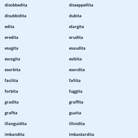
disobbedita
disseppellita
disubbidita
dubita
edita
elargita
eredita
erudita
esagita
esaudita
escogita
esibita
esorbita
esordita
facilita
fallita
forbita
fuggita
gradita
graffita
grafita
guaita
illanguidita
illividita
imbandita
imbastardita