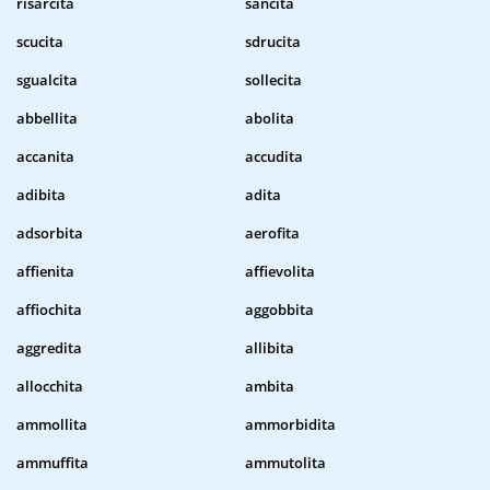
risarcita
sancita
scucita
sdrucita
sgualcita
sollecita
abbellita
abolita
accanita
accudita
adibita
adita
adsorbita
aerofita
affienita
affievolita
affiochita
aggobbita
aggredita
allibita
allocchita
ambita
ammollita
ammorbidita
ammuffita
ammutolita