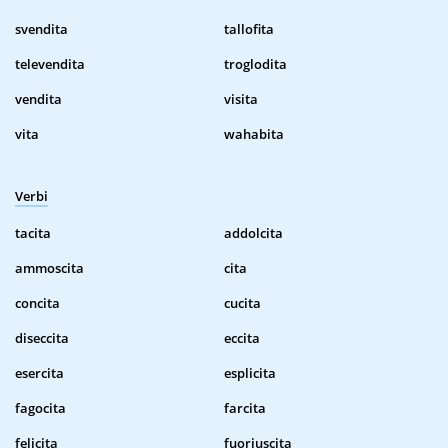
svendita
tallofita
televendita
troglodita
vendita
visita
vita
wahabita
Verbi
tacita
addolcita
ammoscita
cita
concita
cucita
diseccita
eccita
esercita
esplicita
fagocita
farcita
felicita
fuoriuscita