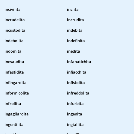
incivilita
inclita
incrudelita
incrudita
incustodita
indebita
indebolita
indefinita
indomita
inedita
inesaudita
infanatichita
infastidita
infiacchita
infingardita
infistolita
informicolita
infreddolita
infrollita
infurbita
ingagliardita
ingenita
ingentilita
ingiallita