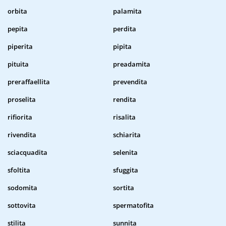
orbita
palamita
pepita
perdita
piperita
pipita
pituita
preadamita
preraffaellita
prevendita
proselita
rendita
rifiorita
risalita
rivendita
schiarita
sciacquadita
selenita
sfoltita
sfuggita
sodomita
sortita
sottovita
spermatofita
stilita
sunnita