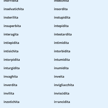
inorridita
insecchita
inselvatichita
insordita
insterilita
instupidita
insuperbita
intepidita
interagita
intestardita
intiepidita
intimidita
intisichita
intorbidita
intorpidita
intumidita
inturgidita
inumidita
invaghita
inveita
inverdita
invigliacchita
invilita
inviscidita
inzotichita
irrancidita