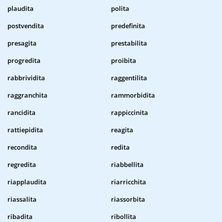
plaudita
polita
postvendita
predefinita
presagita
prestabilita
progredita
proibita
rabbrividita
raggentilita
raggranchita
rammorbidita
rancidita
rappiccinita
rattiepidita
reagita
recondita
redita
regredita
riabbellita
riapplaudita
riarricchita
riassalita
riassorbita
ribadita
ribollita