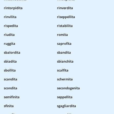
rintorpidita
rinverdita
rinvilita
riseppellita
rispedita
ristabilita
riudita
romita
ruggita
saprofita
sbalordita
sbandita
sbiadita
sbianchita
sbollita
scalfita
scandita
schermita
scondita
secondogenita
semifinita
seppellita
sfinita
sgagliardita