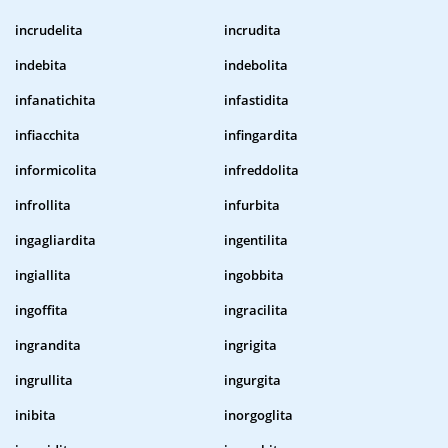
incrudelita
incrudita
indebita
indebolita
infanatichita
infastidita
infiacchita
infingardita
informicolita
infreddolita
infrollita
infurbita
ingagliardita
ingentilita
ingiallita
ingobbita
ingoffita
ingracilita
ingrandita
ingrigita
ingrullita
ingurgita
inibita
inorgoglita