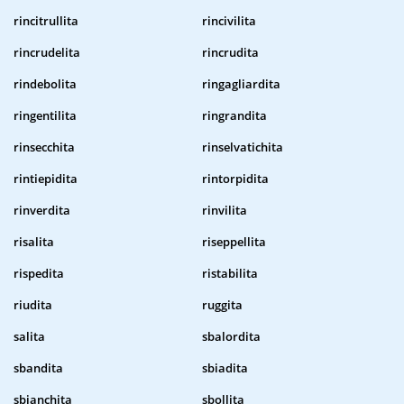
rincitrullita
rincivilita
rincrudelita
rincrudita
rindebolita
ringagliardita
ringentilita
ringrandita
rinsecchita
rinselvatichita
rintiepidita
rintorpidita
rinverdita
rinvilita
risalita
riseppellita
rispedita
ristabilita
riudita
ruggita
salita
sbalordita
sbandita
sbiadita
sbianchita
sbollita