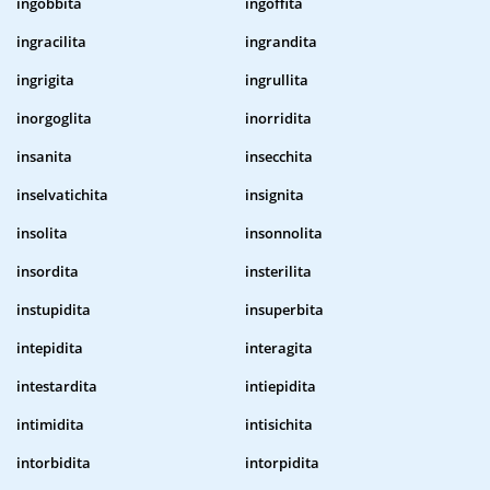
ingobbita
ingoffita
ingracilita
ingrandita
ingrigita
ingrullita
inorgoglita
inorridita
insanita
insecchita
inselvatichita
insignita
insolita
insonnolita
insordita
insterilita
instupidita
insuperbita
intepidita
interagita
intestardita
intiepidita
intimidita
intisichita
intorbidita
intorpidita