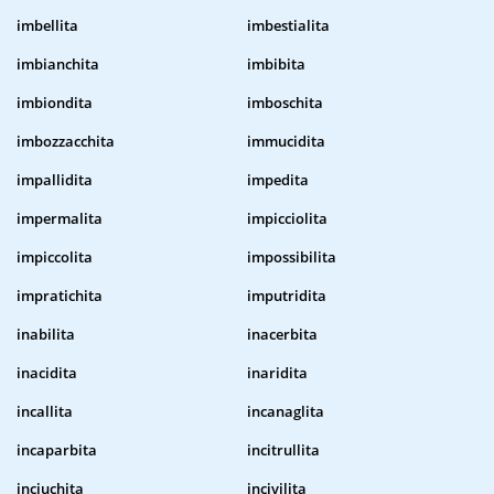
imbellita
imbestialita
imbianchita
imbibita
imbiondita
imboschita
imbozzacchita
immucidita
impallidita
impedita
impermalita
impicciolita
impiccolita
impossibilita
impratichita
imputridita
inabilita
inacerbita
inacidita
inaridita
incallita
incanaglita
incaparbita
incitrullita
inciuchita
incivilita