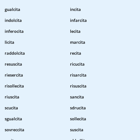
gualcita
incita
indolcita
infarcita
inferocita
lecita
licita
marcita
raddolcita
recita
resuscita
ricucita
riesercita
risarcita
risollecita
risuscita
riuscita
sancita
scucita
sdrucita
sgualcita
sollecita
sovreccita
suscita