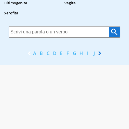
ultimogenita
vagita
xerofita
A
B
C
D
E
F
G
H
I
J
K
L
M
N