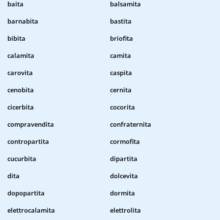
baita
balsamita
barnabita
bastita
bibita
briofita
calamita
camita
carovita
caspita
cenobita
cernita
cicerbita
cocorita
compravendita
confraternita
contropartita
cormofita
cucurbita
dipartita
dita
dolcevita
dopopartita
dormita
elettrocalamita
elettrolita