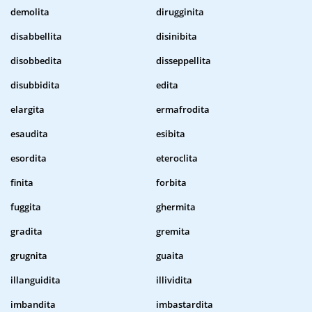
demolita
dirugginita
disabbellita
disinibita
disobbedita
disseppellita
disubbidita
edita
elargita
ermafrodita
esaudita
esibita
esordita
eteroclita
finita
forbita
fuggita
ghermita
gradita
gremita
grugnita
guaita
illanguidita
illividita
imbandita
imbastardita