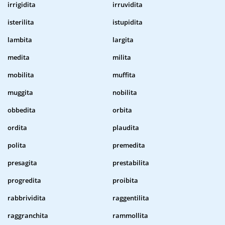
irrigidita
irruvidita
isterilita
istupidita
lambita
largita
medita
milita
mobilita
muffita
muggita
nobilita
obbedita
orbita
ordita
plaudita
polita
premedita
presagita
prestabilita
progredita
proibita
rabbrividita
raggentilita
raggranchita
rammollita