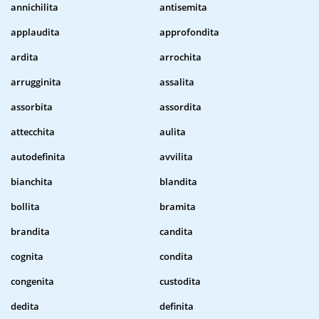
annichilita
antisemita
applaudita
approfondita
ardita
arrochita
arrugginita
assalita
assorbita
assordita
attecchita
aulita
autodefinita
avvilita
bianchita
blandita
bollita
bramita
brandita
candita
cognita
condita
congenita
custodita
dedita
definita