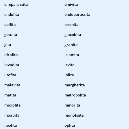
emiparassita
emivita
endofita
endoparassita
epifita
eremita
gesuita
giacobita
gita
granita
idrofita
islamita
lavadita
levita
litofita
lolita
malavita
margherita
matita
metropolita
microfita
minorita
moabita
monofisita
neofita
oplita