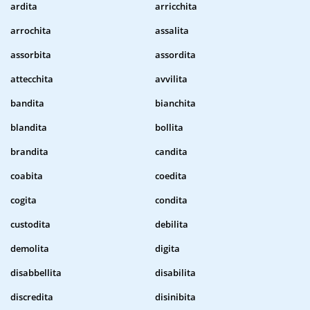
ardita
arricchita
arrochita
assalita
assorbita
assordita
attecchita
avvilita
bandita
bianchita
blandita
bollita
brandita
candita
coabita
coedita
cogita
condita
custodita
debilita
demolita
digita
disabbellita
disabilita
discredita
disinibita