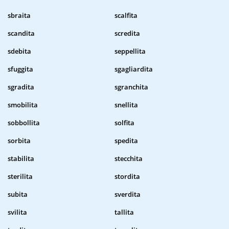
sbraita
scalfita
scandita
scredita
sdebita
seppellita
sfuggita
sgagliardita
sgradita
sgranchita
smobilita
snellita
sobbollita
solfita
sorbita
spedita
stabilita
stecchita
sterilita
stordita
subita
sverdita
svilita
tallita