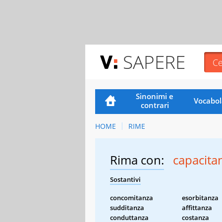
SAPERE
Sinonimi e
Vocabol
contrari
HOME
RIME
Rima con:
capacita
Sostantivi
concomitanza
esorbitanza
sudditanza
affittanza
conduttanza
costanza