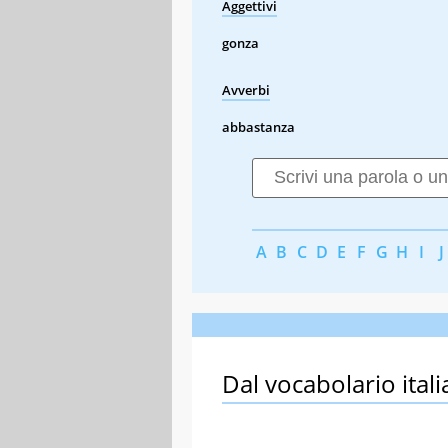
Aggettivi
gonza
Avverbi
abbastanza
A
B
C
D
E
F
G
H
I
J
Dal vocabolario itali