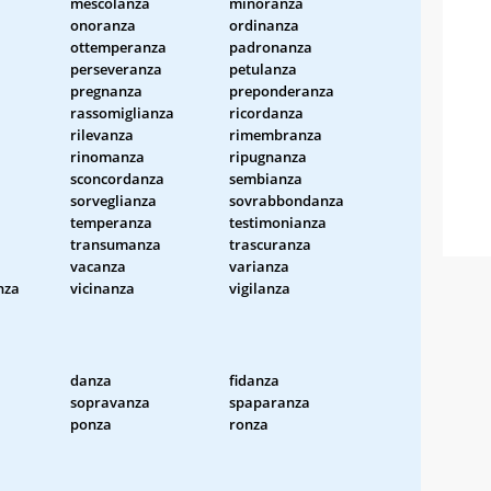
mescolanza
minoranza
onoranza
ordinanza
ottemperanza
padronanza
perseveranza
petulanza
pregnanza
preponderanza
rassomiglianza
ricordanza
rilevanza
rimembranza
rinomanza
ripugnanza
sconcordanza
sembianza
sorveglianza
sovrabbondanza
temperanza
testimonianza
transumanza
trascuranza
vacanza
varianza
nza
vicinanza
vigilanza
danza
fidanza
sopravanza
spaparanza
ponza
ronza