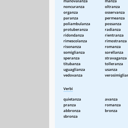
manovalanza
manza
noncuranza
oltranza
organza
osservanza
paranza
permeanza
poliambulanza
possanza
protuberanza
radianza
ridondanza
rientranza
rimescolanza
rimostranza
risonanza
romanza
somiglianza
sorellanza
speranza
stravaganza
titubanza
tolleranza
uguaglianza
usanza
vedovanza
verosimiglia
Verbi
quietanza
avanza
pranza
romanza
abbronza
bronza
sbronza