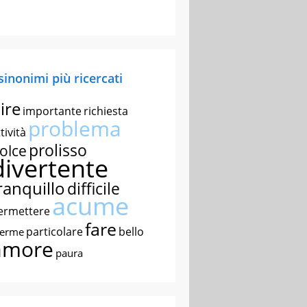
 sinonimi più ricercati
ire
importante
richiesta
problema
tività
prolisso
olce
divertente
ranquillo
difficile
acume
ermettere
fare
particolare
bello
nerme
amore
paura