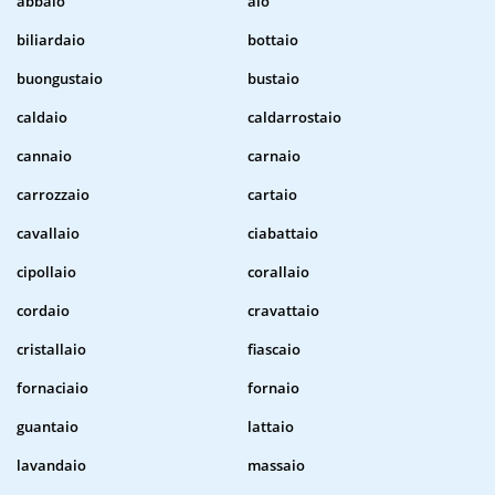
abbaio
aio
biliardaio
bottaio
buongustaio
bustaio
caldaio
caldarrostaio
cannaio
carnaio
carrozzaio
cartaio
cavallaio
ciabattaio
cipollaio
corallaio
cordaio
cravattaio
cristallaio
fiascaio
fornaciaio
fornaio
guantaio
lattaio
lavandaio
massaio