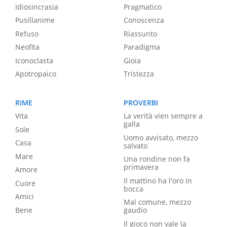
Idiosincrasia
Pragmatico
Pusillanime
Conoscenza
Refuso
Riassunto
Neofita
Paradigma
Iconoclasta
Gioia
Apotropaico
Tristezza
RIME
PROVERBI
Vita
La verità vien sempre a
galla
Sole
Uomo avvisato, mezzo
Casa
salvato
Mare
Una rondine non fa
primavera
Amore
Il mattino ha l'oro in
Cuore
bocca
Amici
Mal comune, mezzo
Bene
gaudio
Il gioco non vale la