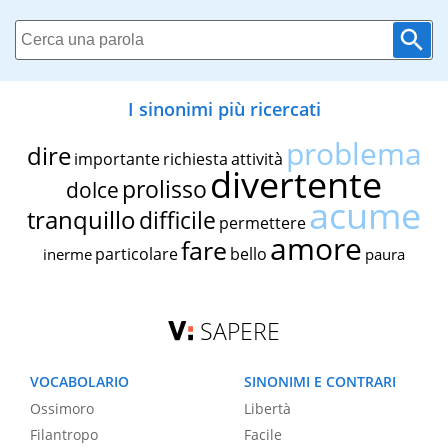
I sinonimi più ricercati
problema
dire
importante
richiesta
attività
divertente
prolisso
dolce
acume
tranquillo
difficile
permettere
amore
fare
particolare
bello
inerme
paura
SAPERE
VOCABOLARIO
SINONIMI E CONTRARI
Ossimoro
Libertà
Filantropo
Facile