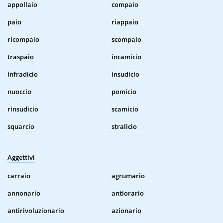
appollaio
compaio
paio
riappaio
ricompaio
scompaio
traspaio
incamicio
infradicio
insudicio
nuoccio
pomicio
rinsudicio
scamicio
squarcio
stralicio
Aggettivi
carraio
agrumario
annonario
antiorario
antirivoluzionario
azionario