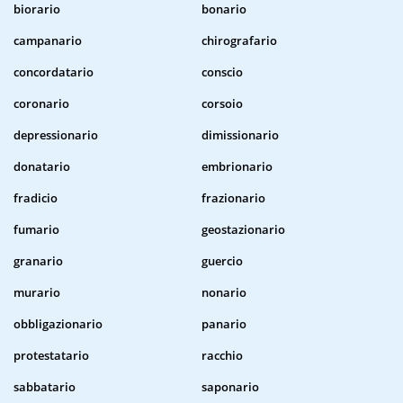
biorario
bonario
campanario
chirografario
concordatario
conscio
coronario
corsoio
depressionario
dimissionario
donatario
embrionario
fradicio
frazionario
fumario
geostazionario
granario
guercio
murario
nonario
obbligazionario
panario
protestatario
racchio
sabbatario
saponario