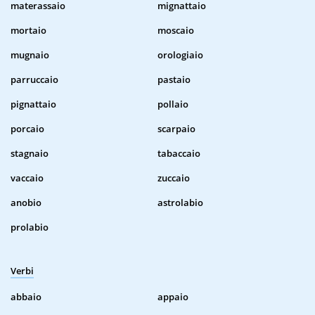
materassaio
mignattaio
mortaio
moscaio
mugnaio
orologiaio
parruccaio
pastaio
pignattaio
pollaio
porcaio
scarpaio
stagnaio
tabaccaio
vaccaio
zuccaio
anobio
astrolabio
prolabio
Verbi
abbaio
appaio