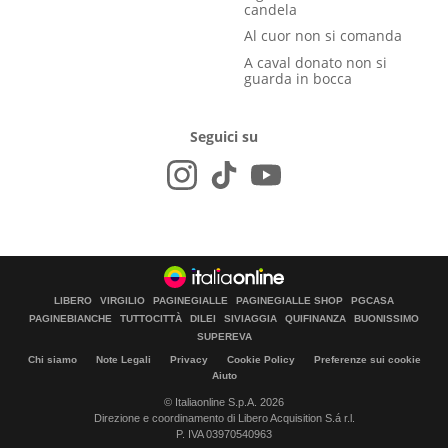
candela
Al cuor non si comanda
A caval donato non si
guarda in bocca
Seguici su
LIBERO
VIRGILIO
PAGINEGIALLE
PAGINEGIALLE SHOP
PGCASA
PAGINEBIANCHE
TUTTOCITTÀ
DILEI
SIVIAGGIA
QUIFINANZA
BUONISSIMO
SUPEREVA
Chi siamo
Note Legali
Privacy
Cookie Policy
Preferenze sui cookie
Aiuto
© Italiaonline S.p.A. 2026
Direzione e coordinamento di Libero Acquisition S.á r.l.
P. IVA 03970540963