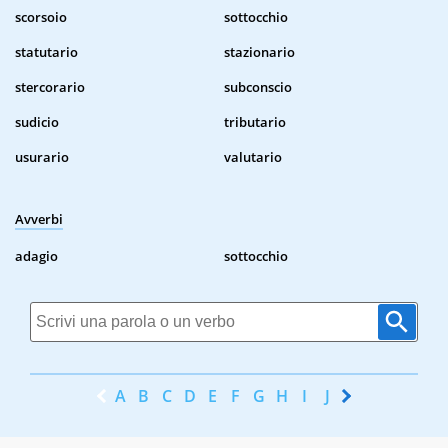
scorsoio
sottocchio
statutario
stazionario
stercorario
subconscio
sudicio
tributario
usurario
valutario
Avverbi
adagio
sottocchio
A
B
C
D
E
F
G
H
I
J
K
L
M
N