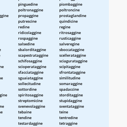
pinguedine
piombaggine
poltronaggine
poltroncine
ggine
propaggine
prostaglandine
putrescine
quindicine
redine
regine
ridicolaggine
ritrosaggine
rospaggine
rusticaggine
salsedine
salveregine
e
sbalorditaggine
sboccataggine
e
scapestrataggine
scellerataggine
schifosaggine
sciagurataggine
ne
scioperataggine
scipitaggine
sfacciataggine
sfrontataggine
ne
sguaiataggine
similitudine
sollecitudine
somaraggine
sottordine
spadaccine
gine
spiritosaggine
storditaggine
streptomicine
stupidaggine
ine
svenevolaggine
sventataggine
ne
tebaine
teine
tendine
tentredine
testardaggine
tetraggine