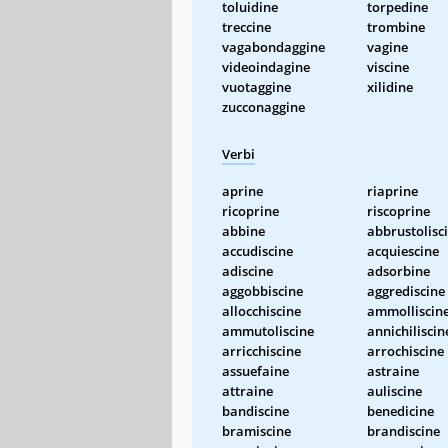
toluidine
torpedine
treccine
trombine
vagabondaggine
vagine
videoindagine
viscine
vuotaggine
xilidine
zucconaggine
Verbi
aprine
riaprine
ricoprine
riscoprine
abbine
abbrustolisc
accudiscine
acquiescine
adiscine
adsorbine
aggobbiscine
aggrediscine
allocchiscine
ammolliscin
ammutoliscine
annichiliscin
arricchiscine
arrochiscine
assuefaine
astraine
attraine
auliscine
bandiscine
benedicine
bramiscine
brandiscine