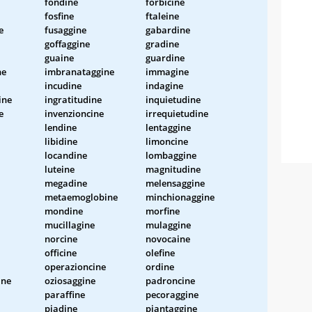
fondine
forbicine
fosfine
ftaleine
e
fusaggine
gabardine
goffaggine
gradine
guaine
guardine
ne
imbranataggine
immagine
incudine
indagine
ine
ingratitudine
inquietudine
e
invenzioncine
irrequietudine
lendine
lentaggine
libidine
limoncine
locandine
lombaggine
luteine
magnitudine
megadine
melensaggine
metaemoglobine
minchionaggine
mondine
morfine
mucillagine
mulaggine
norcine
novocaine
officine
olefine
operazioncine
ordine
ine
oziosaggine
padroncine
paraffine
pecoraggine
piadine
piantaggine