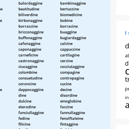
balordaggine
bambinaggine
ne
beatitudine
bertuccine
biliverdine
biomedicine
ne
birbonaggine
bobine
borraccine
borracine
bricconaggine
buaggine
I
buffonaggine
bugiardaggine
cafonaggine
calcine
d
caponaggine
cappuccine
carneficine
cartilagine
at
castronaggine
cercine
d
ciucaggine
cocciutaggine
colombine
compagine
t
consuetudine
contropagine
coroncine
cucine
p
e
dappocaggine
decine
dine
disordine
i
dulcine
emoglobine
eterodine
faccine
fanciullaggine
fannullaggine
fedine
fenolftaleine
filicine
fintaggine