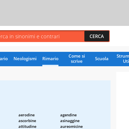
Come si
Strum
ario
Neologismi
Rimario
Scuola
scrive
Uti
aerodine
agendine
ascorbine
asinaggine
attitudine
aureomicine