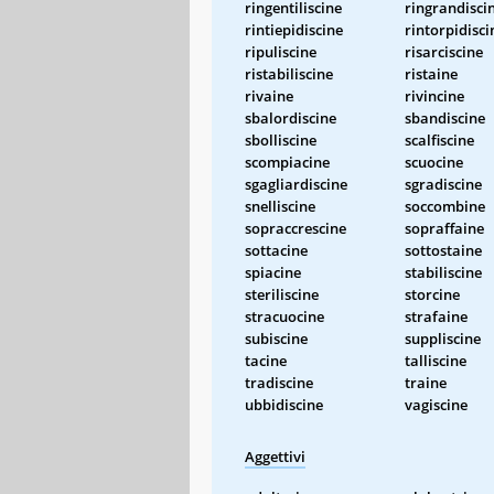
ringentiliscine
ringrandisci
rintiepidiscine
rintorpidisci
ripuliscine
risarciscine
ristabiliscine
ristaine
rivaine
rivincine
sbalordiscine
sbandiscine
sbolliscine
scalfiscine
scompiacine
scuocine
sgagliardiscine
sgradiscine
snelliscine
soccombine
sopraccrescine
sopraffaine
sottacine
sottostaine
spiacine
stabiliscine
steriliscine
storcine
stracuocine
strafaine
subiscine
suppliscine
tacine
talliscine
tradiscine
traine
ubbidiscine
vagiscine
Aggettivi