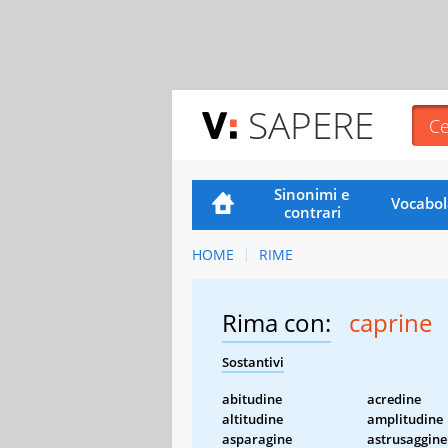
SAPERE
Sinonimi e
Vocabol
contrari
HOME
RIME
Rima con:
caprine
Sostantivi
abitudine
acredine
altitudine
amplitudine
asparagine
astrusaggine