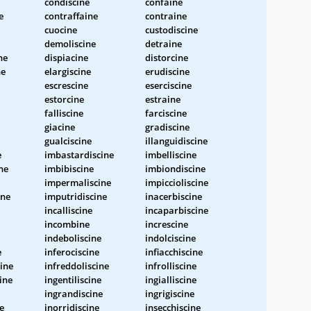
condiscine
confaine
e
contraffaine
contraine
cuocine
custodiscine
demoliscine
detraine
ne
dispiacine
distorcine
ne
elargiscine
erudiscine
escrescine
eserciscine
estorcine
estraine
falliscine
farciscine
giacine
gradiscine
gualciscine
illanguidiscine
e
imbastardiscine
imbelliscine
ne
imbibiscine
imbiondiscine
impermaliscine
impiccioliscine
ine
imputridiscine
inacerbiscine
incalliscine
incaparbiscine
incombine
increscine
indeboliscine
indolciscine
e
inferociscine
infiacchiscine
cine
infreddoliscine
infrolliscine
ine
ingentiliscine
ingialliscine
ingrandiscine
ingrigiscine
e
inorridiscine
insecchiscine