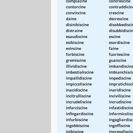
compiacine
concrescine
contorcine
contraddicin
convincine
crescine
daine
decrescine
disinibiscine
disobbedisci
distraine
disubbidisci
esaudiscine
escine
esibiscine
esordiscine
evincine
faine
forbiscine
fuoriescine
gremiscine
guaiscine
illividiscine
imbandiscin
imbestialiscine
imbianchisci
impallidiscine
impediscine
impiccoliscine
impratichisc
inacidiscine
inaridiscine
incitrulliscine
inciviliscine
incrudeliscine
incrudiscine
infarciscine
infastidiscin
infingardiscine
informicolis
infurbiscine
ingagliardisc
ingobbiscine
ingoffiscine
inibiscine
inorgogliscin