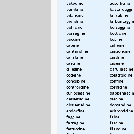
autodine
autofficine
bambine
bastardaggi
bilancine
bilirubine
biondine
birbantaggi
bollicine
bolsaggine
borragine
botticine
buccine
bucine
cabine
caffeine
cantaridine
canzoncine
carabine
cardine
cascine
caseine
ciliegine
citrullaggine
codeine
colatitudine
concubine
confine
contrordine
cornicine
curiosaggine
dabbenaggin
desuetudine
diecine
dissuetudine
domandine
endorfine
eritromicine
faggine
faine
farragine
fascine
fettuccine
filandine