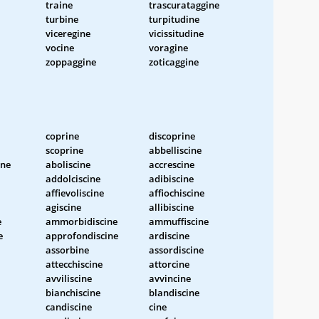
traine
trascurataggine
turbine
turpitudine
viceregine
vicissitudine
vocine
voragine
zoppaggine
zoticaggine
coprine
discoprine
scoprine
abbelliscine
ine
aboliscine
accrescine
addolciscine
adibiscine
affievoliscine
affiochiscine
agiscine
allibiscine
e
ammorbidiscine
ammuffiscine
e
approfondiscine
ardiscine
assorbine
assordiscine
attecchiscine
attorcine
avviliscine
avvincine
bianchiscine
blandiscine
candiscine
cine