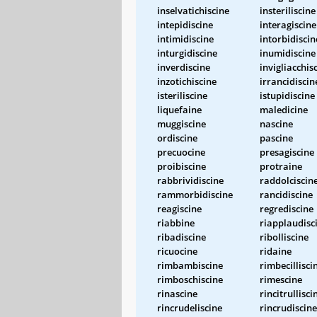
inselvatichiscine
insteriliscine
intepidiscine
interagiscine
intimidiscine
intorbidiscin
inturgidiscine
inumidiscine
inverdiscine
invigliacchis
inzotichiscine
irrancidiscin
isteriliscine
istupidiscine
liquefaine
maledicine
muggiscine
nascine
ordiscine
pascine
precuocine
presagiscine
proibiscine
protraine
rabbrividiscine
raddolciscin
rammorbidiscine
rancidiscine
reagiscine
regrediscine
riabbine
riapplaudisc
ribadiscine
ribolliscine
ricuocine
ridaine
rimbambiscine
rimbecillisci
rimboschiscine
rimescine
rinascine
rincitrullisci
rincrudeliscine
rincrudiscine