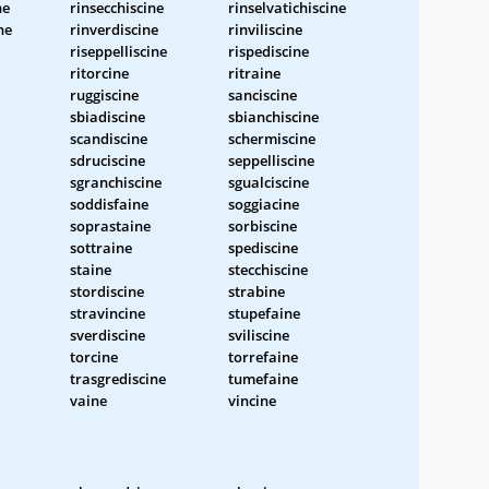
ne
rinsecchiscine
rinselvatichiscine
ne
rinverdiscine
rinviliscine
riseppelliscine
rispediscine
ritorcine
ritraine
ruggiscine
sanciscine
sbiadiscine
sbianchiscine
scandiscine
schermiscine
sdruciscine
seppelliscine
sgranchiscine
sgualciscine
soddisfaine
soggiacine
soprastaine
sorbiscine
sottraine
spediscine
staine
stecchiscine
stordiscine
strabine
stravincine
stupefaine
sverdiscine
sviliscine
torcine
torrefaine
trasgrediscine
tumefaine
vaine
vincine