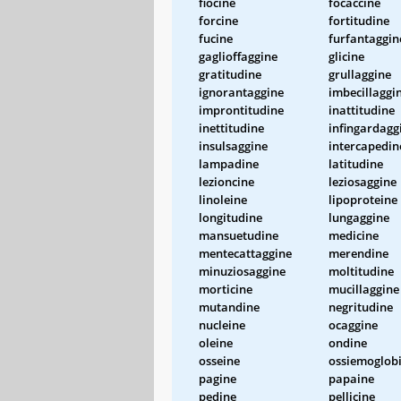
fiocine
focaccine
forcine
fortitudine
fucine
furfantaggin
gaglioffaggine
glicine
gratitudine
grullaggine
ignorantaggine
imbecillaggi
improntitudine
inattitudine
inettitudine
infingardagg
insulsaggine
intercapedin
lampadine
latitudine
lezioncine
leziosaggine
linoleine
lipoproteine
longitudine
lungaggine
mansuetudine
medicine
mentecattaggine
merendine
minuziosaggine
moltitudine
morticine
mucillaggine
mutandine
negritudine
nucleine
ocaggine
oleine
ondine
osseine
ossiemoglob
pagine
papaine
pedine
pellicine