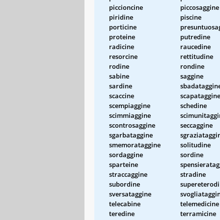
piccioncine
piccosaggine
piridine
piscine
porticine
presuntuosa
proteine
putredine
radicine
raucedine
resorcine
rettitudine
rodine
rondine
sabine
saggine
sardine
sbadataggin
scaccine
scapataggin
scempiaggine
schedine
scimmiaggine
scimunitaggi
scontrosaggine
seccaggine
sgarbataggine
sgraziataggi
smemorataggine
solitudine
sordaggine
sordine
sparteine
spensieratag
straccaggine
stradine
subordine
supereterod
sversataggine
svogliataggi
telecabine
telemedicine
teredine
terramicine