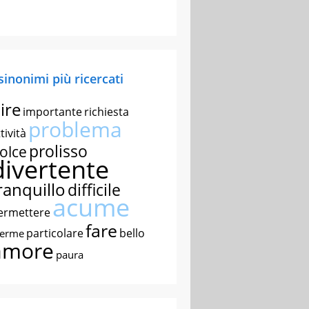
 sinonimi più ricercati
ire
importante
richiesta
problema
tività
prolisso
olce
divertente
ranquillo
difficile
acume
ermettere
fare
particolare
bello
nerme
amore
paura