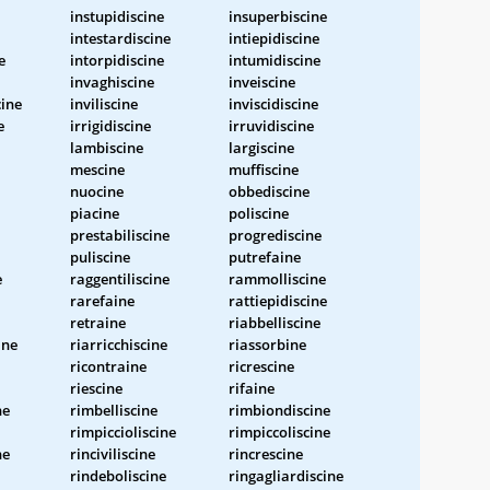
instupidiscine
insuperbiscine
intestardiscine
intiepidiscine
e
intorpidiscine
intumidiscine
invaghiscine
inveiscine
cine
inviliscine
inviscidiscine
e
irrigidiscine
irruvidiscine
lambiscine
largiscine
mescine
muffiscine
nuocine
obbediscine
piacine
poliscine
prestabiliscine
progrediscine
puliscine
putrefaine
e
raggentiliscine
rammolliscine
rarefaine
rattiepidiscine
retraine
riabbelliscine
ine
riarricchiscine
riassorbine
ricontraine
ricrescine
riescine
rifaine
ne
rimbelliscine
rimbiondiscine
rimpiccioliscine
rimpiccoliscine
ne
rinciviliscine
rincrescine
rindeboliscine
ringagliardiscine