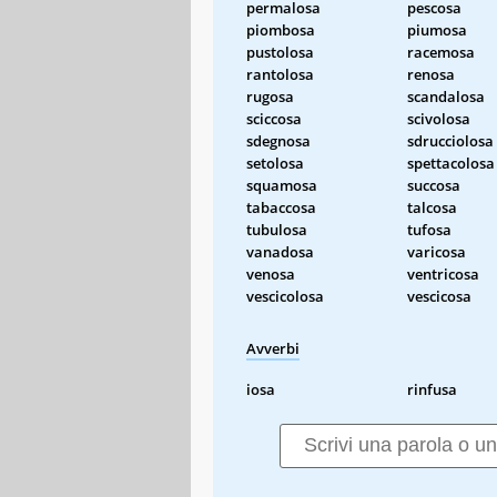
permalosa
pescosa
piombosa
piumosa
pustolosa
racemosa
rantolosa
renosa
rugosa
scandalosa
sciccosa
scivolosa
sdegnosa
sdrucciolosa
setolosa
spettacolosa
squamosa
succosa
tabaccosa
talcosa
tubulosa
tufosa
vanadosa
varicosa
venosa
ventricosa
vescicolosa
vescicosa
Avverbi
iosa
rinfusa