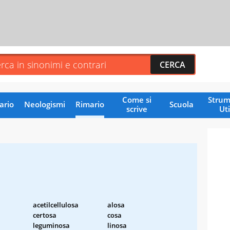
Come si
Strum
ario
Neologismi
Rimario
Scuola
scrive
Uti
acetilcellulosa
alosa
certosa
cosa
leguminosa
linosa