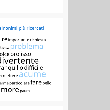
 sinonimi più ricercati
ire
importante
richiesta
problema
tività
prolisso
olce
divertente
ranquillo
difficile
acume
ermettere
fare
particolare
bello
nerme
amore
paura