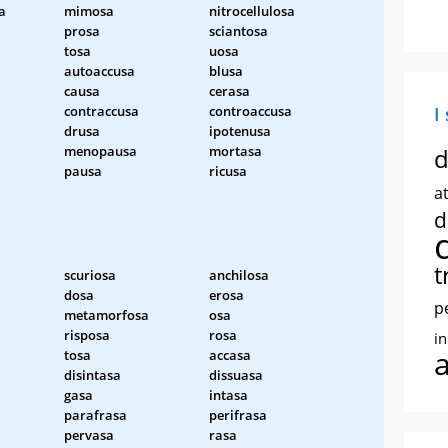
a
mimosa
nitrocellulosa
prosa
sciantosa
tosa
uosa
autoaccusa
blusa
causa
cerasa
contraccusa
controaccusa
I
drusa
ipotenusa
menopausa
mortasa
d
pausa
ricusa
at
d
t
scuriosa
anchilosa
dosa
erosa
p
metamorfosa
osa
risposa
rosa
i
tosa
accasa
disintasa
dissuasa
gasa
intasa
parafrasa
perifrasa
pervasa
rasa