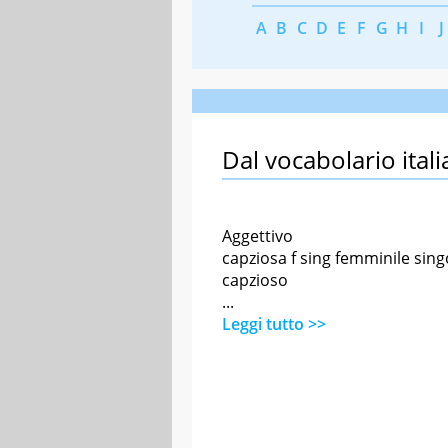
A
B
C
D
E
F
G
H
I
J
Dal vocabolario itali
Aggettivo
capziosa f sing femminile sing
capzioso
...
Leggi tutto >>