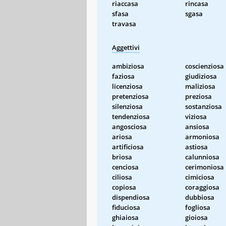
riaccasa
rincasa
sfasa
sgasa
travasa
Aggettivi
ambiziosa
coscienziosa
faziosa
giudiziosa
licenziosa
maliziosa
pretenziosa
preziosa
silenziosa
sostanziosa
tendenziosa
viziosa
angosciosa
ansiosa
ariosa
armoniosa
artificiosa
astiosa
briosa
calunniosa
cenciosa
cerimoniosa
ciliosa
cimiciosa
copiosa
coraggiosa
dispendiosa
dubbiosa
fiduciosa
fogliosa
ghiaiosa
gioiosa