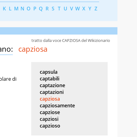
K
L
M
N
O
P
Q
R
S
T
U
V
W
X
Y
Z
tratto dalla voce CAPZIOSA del Wikizionario
ano:
capziosa
capsula
captabili
olare di
captazione
captazioni
capziosa
capziosamente
capziose
capziosi
capzioso