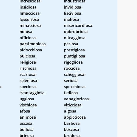
incresciosa
industriosa
insidiosa
invidiosa
limacciosa
lisciviosa
lussuriosa
maliosa
minacciosa
misericordiosa
noiosa
obbrobriosa
officiosa
oltraggiosa
parsimoniosa
peciosa
pidocchiosa
prestigiosa
pulciosa
puntigliosa
religiosa
rigogliosa
rischiosa
rocciosa
scariosa
scheggiosa
seleniosa
seriosa
a
speciosa
spocchiosa
svantaggiosa
tediosa
uggiosa
vanagloriosa
vischiosa
viticciosa
afosa
algosa
animosa
appiccicosa
ascosa
barbosa
bollosa
boscosa
brigosa
brodosa