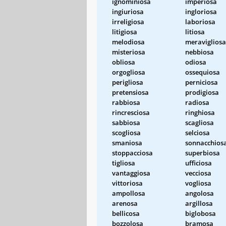
ignominiosa
imperiosa
ingiuriosa
ingloriosa
irreligiosa
laboriosa
litigiosa
litiosa
melodiosa
meravigliosa
misteriosa
nebbiosa
obliosa
odiosa
orgogliosa
ossequiosa
perigliosa
perniciosa
pretensiosa
prodigiosa
rabbiosa
radiosa
rincresciosa
ringhiosa
sabbiosa
scagliosa
scogliosa
selciosa
smaniosa
sonnacchios
stoppacciosa
superbiosa
tigliosa
ufficiosa
vantaggiosa
vecciosa
vittoriosa
vogliosa
ampollosa
angolosa
arenosa
argillosa
bellicosa
biglobosa
bozzolosa
bramosa