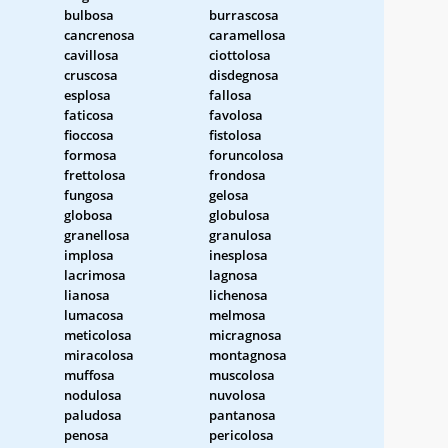
bulbosa
burrascosa
cancrenosa
caramellosa
cavillosa
ciottolosa
cruscosa
disdegnosa
esplosa
fallosa
faticosa
favolosa
fioccosa
fistolosa
formosa
foruncolosa
frettolosa
frondosa
fungosa
gelosa
globosa
globulosa
granellosa
granulosa
implosa
inesplosa
lacrimosa
lagnosa
lianosa
lichenosa
lumacosa
melmosa
meticolosa
micragnosa
miracolosa
montagnosa
muffosa
muscolosa
nodulosa
nuvolosa
paludosa
pantanosa
penosa
pericolosa