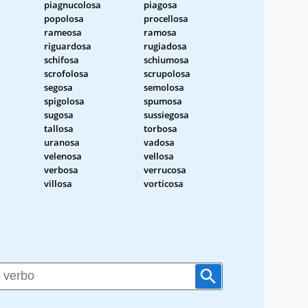
piagnucolosa
piagosa
popolosa
procellosa
rameosa
ramosa
riguardosa
rugiadosa
schifosa
schiumosa
scrofolosa
scrupolosa
segosa
semolosa
spigolosa
spumosa
sugosa
sussiegosa
tallosa
torbosa
uranosa
vadosa
velenosa
vellosa
verbosa
verrucosa
villosa
vorticosa