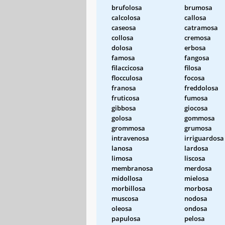
brufolosa
brumosa
calcolosa
callosa
caseosa
catramosa
collosa
cremosa
dolosa
erbosa
famosa
fangosa
filaccicosa
filosa
flocculosa
focosa
franosa
freddolosa
fruticosa
fumosa
gibbosa
giocosa
golosa
gommosa
grommosa
grumosa
intravenosa
irriguardosa
lanosa
lardosa
limosa
liscosa
membranosa
merdosa
midollosa
mielosa
morbillosa
morbosa
muscosa
nodosa
oleosa
ondosa
papulosa
pelosa