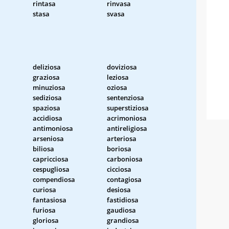
rintasa
rinvasa
stasa
svasa
deliziosa
doviziosa
graziosa
leziosa
minuziosa
oziosa
sediziosa
sentenziosa
spaziosa
superstiziosa
accidiosa
acrimoniosa
antimoniosa
antireligiosa
arseniosa
arteriosa
biliosa
boriosa
capricciosa
carboniosa
cespugliosa
cicciosa
compendiosa
contagiosa
curiosa
desiosa
fantasiosa
fastidiosa
furiosa
gaudiosa
gloriosa
grandiosa