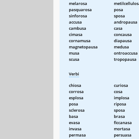
melarosa
metilcellulos
pasquarosa
posa
sinforosa
sposa
accusa
andropausa
cambusa
casa
cimasa
concausa
cornamusa
diapausa
magnetopausa
medusa
musa
ontroaccusa
scusa
tropopausa
Verbi
chiosa
curiosa
corrosa
cosa
esplosa
implosa
posa
riposa
sclerosa
sposa
basa
brasa
evasa
ficcanasa
invasa
mortasa
permasa
persuasa