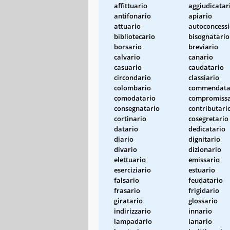
affittuario
aggiudicatar
antifonario
apiario
attuario
autoconcess
bibliotecario
bisognatario
borsario
breviario
calvario
canario
casuario
caudatario
circondario
classiario
colombario
commendata
comodatario
compromissa
consegnatario
contributari
cortinario
cosegretario
datario
dedicatario
diario
dignitario
divario
dizionario
elettuario
emissario
eserciziario
estuario
falsario
feudatario
frasario
frigidario
giratario
glossario
indirizzario
innario
lampadario
lanario