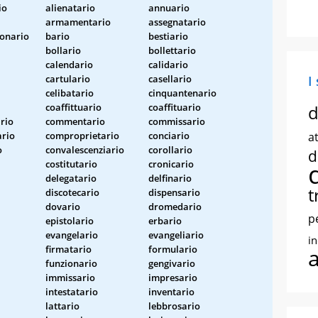
io
alienatario
annuario
armamentario
assegnatario
ionario
bario
bestiario
bollario
bollettario
calendario
calidario
cartulario
casellario
I
celibatario
cinquantenario
coaffittuario
coaffituario
d
rio
commentario
commissario
rio
comproprietario
conciario
at
o
convalescenziario
corollario
d
costitutario
cronicario
delegatario
delfinario
t
discotecario
dispensario
dovario
dromedario
p
epistolario
erbario
evangelario
evangeliario
i
firmatario
formulario
funzionario
gengivario
immissario
impresario
intestatario
inventario
lattario
lebbrosario