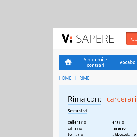
SAPERE
Sinonimi e
Vocabol
contrari
HOME
RIME
Rima con:
carcerar
Sostantivi
cellerario
erario
cifrario
larario
terrario
abbecedario