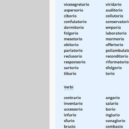
vicesegretario
viridario
aspersorio
auditorio
ciborio
collutorio
confutatorio
conservatori
dormitorio
emporio
folgorio
laboratorio
mesotorio
mormorio
obitorio
offertorio
parlatorio
poliambulat
reclusorio
reconditorio
responsorio
riformatorio
sartorio
sfolgorio
tiburio
torio
Verbi
contrario
angario
inventario
salario
accessorio
borio
infurio
ingiurio
sfurio
vanaglorio
brucio
combacio