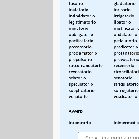
fusorio
gladiatorio
inalatorio
incisorio
intimidatorio
irrigatorio
legittimatorio
libatorio
minatorio
mistificatori
obbligatorio
ondulatorio
pacificatorio
pedalatorio
possessorio
predicatorio
proclamatorio
profanatori
propulsorio
provocatori
raccomandatorio
recensorio
revocatorio
riconciliator
sciatorio
senatorio
speculatorio
stridulatorio
supplicatorio
surrogatorio
venatorio
vescicatorio
Avverbi
incontrario
inintermedia