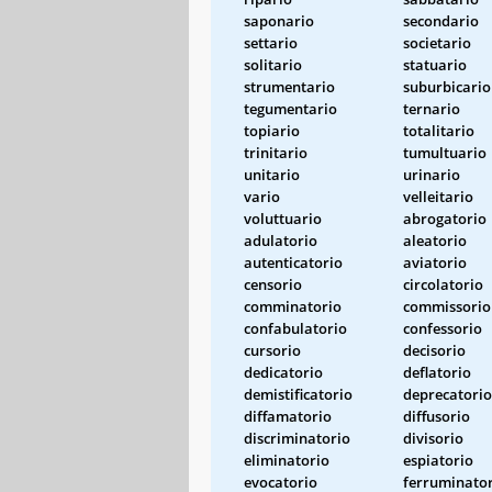
saponario
secondario
settario
societario
solitario
statuario
strumentario
suburbicario
tegumentario
ternario
topiario
totalitario
trinitario
tumultuario
unitario
urinario
vario
velleitario
voluttuario
abrogatorio
adulatorio
aleatorio
autenticatorio
aviatorio
censorio
circolatorio
comminatorio
commissorio
confabulatorio
confessorio
cursorio
decisorio
dedicatorio
deflatorio
demistificatorio
deprecatorio
diffamatorio
diffusorio
discriminatorio
divisorio
eliminatorio
espiatorio
evocatorio
ferruminato