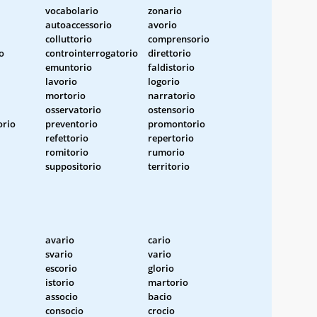
vocabolario
zonario
autoaccessorio
avorio
colluttorio
comprensorio
o
controinterrogatorio
direttorio
emuntorio
faldistorio
lavorio
logorio
mortorio
narratorio
osservatorio
ostensorio
orio
preventorio
promontorio
refettorio
repertorio
romitorio
rumorio
suppositorio
territorio
avario
cario
svario
vario
escorio
glorio
istorio
martorio
associo
bacio
consocio
crocio