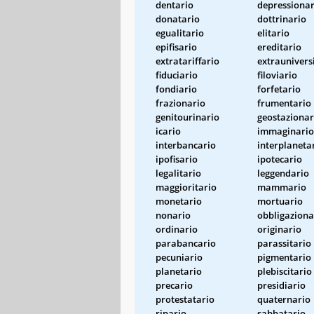
dentario
depressionar
donatario
dottrinario
egualitario
elitario
epifisario
ereditario
extratariffario
extraunivers
fiduciario
filoviario
fondiario
forfetario
frazionario
frumentario
genitourinario
geostazionar
icario
immaginario
interbancario
interplaneta
ipofisario
ipotecario
legalitario
leggendario
maggioritario
mammario
monetario
mortuario
nonario
obbligaziona
ordinario
originario
parabancario
parassitario
pecuniario
pigmentario
planetario
plebiscitario
precario
presidiario
protestatario
quaternario
ripario
sabbatario