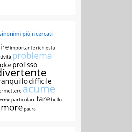
 sinonimi più ricercati
ire
importante
richiesta
problema
tività
prolisso
olce
divertente
ranquillo
difficile
acume
ermettere
fare
particolare
bello
nerme
amore
paura