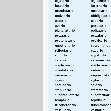
legatario
legittimario
locatario
lucernario
mandatario
medusario
notiziario
obbligatario
ossario
ostiario
ovario
partitario
pignoratario
polizzario
prezzario
prezziario
protonotario
provicario
questionario
raccomandat
reliquiario
reziario
rimario
rogatario
salario
salsamentar
scadenzario
scadenziario
scontatario
sediario
seminario
sequestratar
sicario
siglario
soccidario
solario
stabulario
stemmario
subaccollatario
subaffittuari
tempario
tepidario
tricobezoario
tubercolosar
vessillario
vestiario