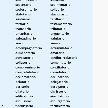
sedentario
sedimentario
sociosanitario
solidario
statutario
stazionario
suntuario
tariffario
terziario
testamentario
tranviario
tributario
umanitario
unguentario
valetudinario
valutario
viario
vinario
accompagnatorio
accumulatorio
allucinatorio
amatorio
avvocatorio
cardiocircolatorio
collusorio
combinatorio
compromissorio
conciliatorio
congratulatorio
consolatorio
declamatorio
declinatorio
delatorio
delegatorio
derisorio
derogatorio
dilatorio
dimissorio
edificatorio
eiaculatorio
espulsorio
espurgatorio
rio
fideiussorio
fortificatorio