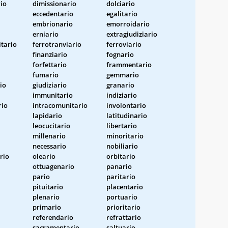
io
dimissionario
dolciario
eccedentario
egalitario
embrionario
emorroidario
erniario
extragiudiziario
itario
ferrotranviario
ferroviario
finanziario
fognario
forfettario
frammentario
fumario
gemmario
io
giudiziario
granario
immunitario
indiziario
rio
intracomunitario
involontario
lapidario
latitudinario
leocucitario
libertario
millenario
minoritario
necessario
nobiliario
rio
oleario
orbitario
ottuagenario
panario
pario
paritario
pituitario
placentario
plenario
portuario
primario
prioritario
referendario
refrattario
sacramentario
saltuario