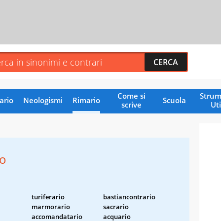
Come si
Strum
ario
Neologismi
Rimario
Scuola
scrive
Uti
io
turiferario
bastiancontrario
marmorario
sacrario
accomandatario
acquario