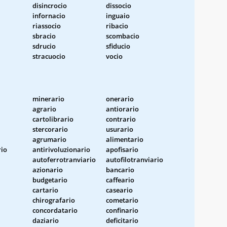
disincrocio
dissocio
infornacio
inguaio
riassocio
ribacio
sbracio
scombacio
sdrucio
sfiducio
stracuocio
vocio
minerario
onerario
agrario
antiorario
cartolibrario
contrario
stercorario
usurario
agrumario
alimentario
rio
antirivoluzionario
apofisario
autoferrotranviario
autofilotranviario
azionario
bancario
budgetario
caffeario
cartario
caseario
chirografario
cometario
concordatario
confinario
daziario
deficitario