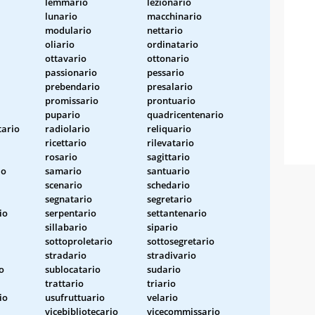
lemmario
lezionario
lunario
macchinario
modulario
nettario
oliario
ordinatario
ottavario
ottonario
passionario
pessario
prebendario
presalario
promissario
prontuario
pupario
quadricentenario
ario
radiolario
reliquario
ricettario
rilevatario
rosario
sagittario
io
samario
santuario
scenario
schedario
segnatario
segretario
io
serpentario
settantenario
sillabario
sipario
sottoproletario
sottosegretario
stradario
stradivario
o
sublocatario
sudario
trattario
triario
io
usufruttuario
velario
vicebibliotecario
vicecommissario