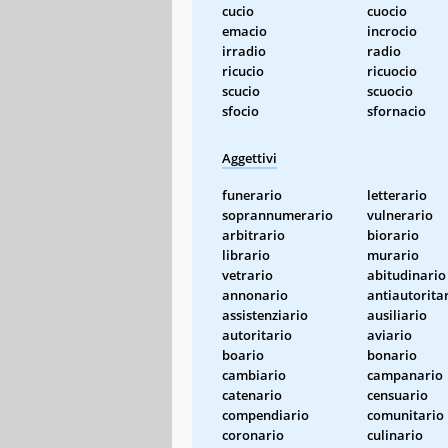
cucio
cuocio
emacio
incrocio
irradio
radio
ricucio
ricuocio
scucio
scuocio
sfocio
sfornacio
Aggettivi
funerario
letterario
soprannumerario
vulnerario
arbitrario
biorario
librario
murario
vetrario
abitudinario
annonario
antiautorita
assistenziario
ausiliario
autoritario
aviario
boario
bonario
cambiario
campanario
catenario
censuario
compendiario
comunitario
coronario
culinario