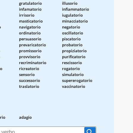
gratulatorio
illusorio
infamatorio
infiammatorio
irrisorio
iugulatorio
masticatorio
minacciatorio
o
navigatorio
negatorio
ordinatorio
oscillatorio
persuasorio
piscatorio
prevaricatorio
probatorio
o
promissorio
propiziatorio
o
provvisorio
purificatorio
recriminatorio
rescissorio
io
ricreatorio
rogatorio
sensorio
simulatorio
successorio
supererogatorio
traslatorio
vaccinatorio
rio
adagio