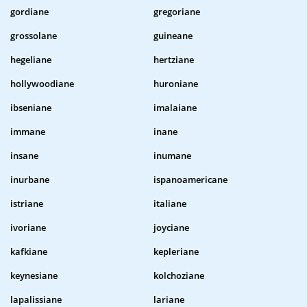
gordiane
gregoriane
grossolane
guineane
hegeliane
hertziane
hollywoodiane
huroniane
ibseniane
imalaiane
immane
inane
insane
inumane
inurbane
ispanoamericane
istriane
italiane
ivoriane
joyciane
kafkiane
kepleriane
keynesiane
kolchoziane
lapalissiane
lariane