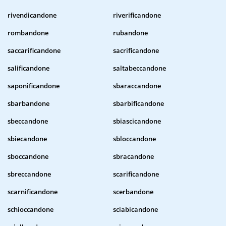
rivendicandone
riverificandone
rombandone
rubandone
saccarificandone
sacrificandone
salificandone
saltabeccandone
saponificandone
sbaraccandone
sbarbandone
sbarbificandone
sbeccandone
sbiascicandone
sbiecandone
sbloccandone
sboccandone
sbracandone
sbreccandone
scarificandone
scarnificandone
scerbandone
schioccandone
sciabicandone