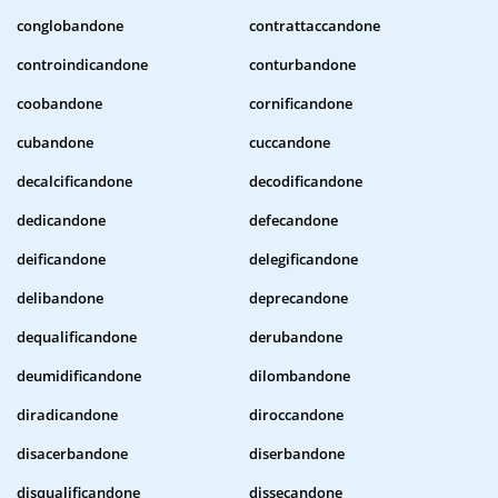
conglobandone
contrattaccandone
controindicandone
conturbandone
coobandone
cornificandone
cubandone
cuccandone
decalcificandone
decodificandone
dedicandone
defecandone
deificandone
delegificandone
delibandone
deprecandone
dequalificandone
derubandone
deumidificandone
dilombandone
diradicandone
diroccandone
disacerbandone
diserbandone
disqualificandone
dissecandone