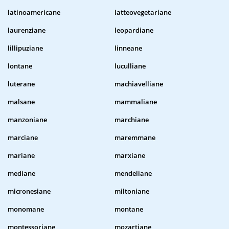
latinoamericane
latteovegetariane
laurenziane
leopardiane
lillipuziane
linneane
lontane
luculliane
luterane
machiavelliane
malsane
mammaliane
manzoniane
marchiane
marciane
maremmane
mariane
marxiane
mediane
mendeliane
micronesiane
miltoniane
monomane
montane
montessoriane
mozartiane