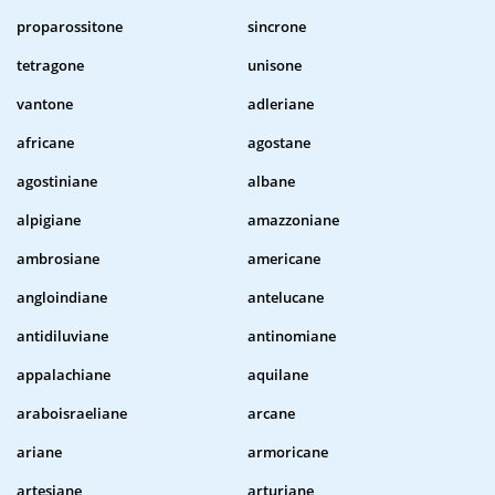
proparossitone
sincrone
tetragone
unisone
vantone
adleriane
africane
agostane
agostiniane
albane
alpigiane
amazzoniane
ambrosiane
americane
angloindiane
antelucane
antidiluviane
antinomiane
appalachiane
aquilane
araboisraeliane
arcane
ariane
armoricane
artesiane
arturiane