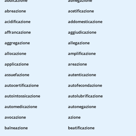
abdicazione
abnegazione
abreazione
acetificazione
acidificazione
addomesticazione
affrancazione
aggiudicazione
aggregazione
allegazione
allocazione
amplificazione
applicazione
areazione
assuefazione
autenticazione
autocertificazione
autofecondazione
autointossicazione
autolubrificazione
automedicazione
autonegazione
avocazione
azione
balneazione
beatificazione