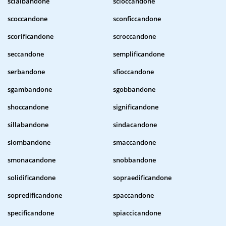
scialbandone
scioccandone
scoccandone
sconficcandone
scorificandone
scroccandone
seccandone
semplificandone
serbandone
sfioccandone
sgambandone
sgobbandone
shoccandone
significandone
sillabandone
sindacandone
slombandone
smaccandone
smonacandone
snobbandone
solidificandone
sopraedificandone
sopredificandone
spaccandone
specificandone
spiaccicandone