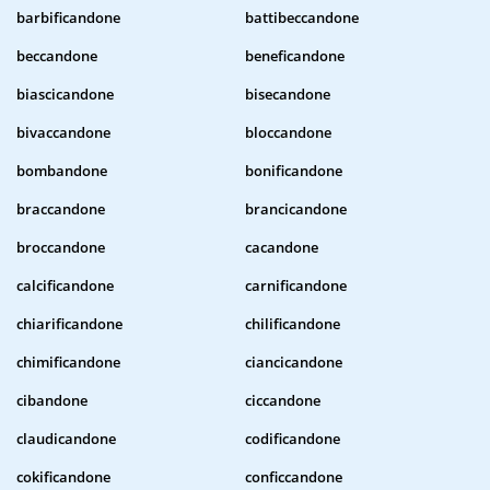
barbificandone
battibeccandone
beccandone
beneficandone
biascicandone
bisecandone
bivaccandone
bloccandone
bombandone
bonificandone
braccandone
brancicandone
broccandone
cacandone
calcificandone
carnificandone
chiarificandone
chilificandone
chimificandone
ciancicandone
cibandone
ciccandone
claudicandone
codificandone
cokificandone
conficcandone