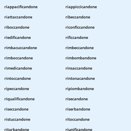
riappacificandone
riappiccicandone
riattaccandone
ribeccandone
riboccandone
riconficcandone
riedificandone
rificcandone
rimbacuccandone
rimbeccandone
rimboccandone
rimbombandone
rimedicandone
rinsaccandone
rintoccandone
rintonacandone
ripeccandone
ripiombandone
riqualificandone
risecandone
riseccandone
riserbandone
ristuccandone
ritoccandone
riturbandone
riunificandone