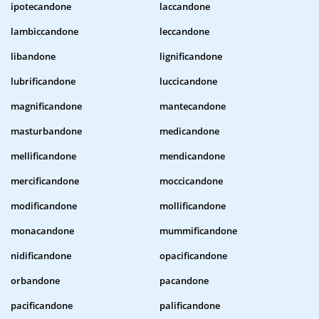
ipotecandone
laccandone
lambiccandone
leccandone
libandone
lignificandone
lubrificandone
luccicandone
magnificandone
mantecandone
masturbandone
medicandone
mellificandone
mendicandone
mercificandone
moccicandone
modificandone
mollificandone
monacandone
mummificandone
nidificandone
opacificandone
orbandone
pacandone
pacificandone
palificandone