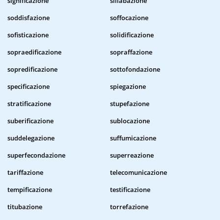
significazione
sillabazione
soddisfazione
soffocazione
sofisticazione
solidificazione
sopraedificazione
sopraffazione
sopredificazione
sottofondazione
specificazione
spiegazione
stratificazione
stupefazione
suberificazione
sublocazione
suddelegazione
suffumicazione
superfecondazione
superreazione
tariffazione
telecomunicazione
tempificazione
testificazione
titubazione
torrefazione