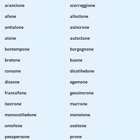
arancione
scorreggione
afone
alloctone
antialone
asincrone
atone
autoctone
bontempone
borgognone
bretone
buone
consone
dicotiledone
dissone
egemone
francofone
geosincrone
isocrone
marrone
monocotiledone
monotone
omofone
ossitone
pesapersone
prone