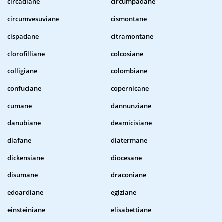
circadiane
circumpadane
circumvesuviane
cismontane
cispadane
citramontane
clorofilliane
colcosiane
colligiane
colombiane
confuciane
copernicane
cumane
dannunziane
danubiane
deamicisiane
diafane
diatermane
dickensiane
diocesane
disumane
draconiane
edoardiane
egiziane
einsteiniane
elisabettiane