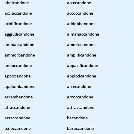
abdicandone
accecandone
acciaccandone
accoccandone
acidificandone
addobbandone
aggiudicandone
almanaccandone
ammaccandone
ammiccandone
ammorbandone
amplificandone
annoccandone
appacificandone
appiccandone
appiccicandone
appiombandone
arrecandone
arrembandone
arroccandone
attaccandone
attraccandone
azzeccandone
bacandone
baloccandone
baraccandone