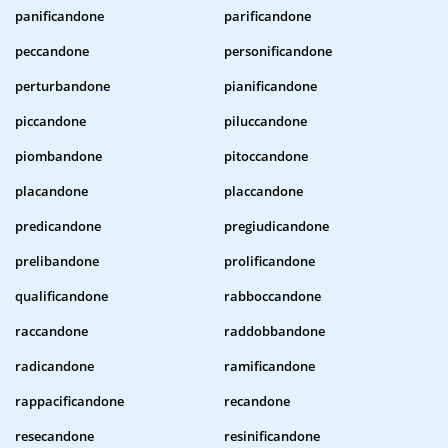
panificandone
parificandone
peccandone
personificandone
perturbandone
pianificandone
piccandone
piluccandone
piombandone
pitoccandone
placandone
placcandone
predicandone
pregiudicandone
prelibandone
prolificandone
qualificandone
rabboccandone
raccandone
raddobbandone
radicandone
ramificandone
rappacificandone
recandone
resecandone
resinificandone