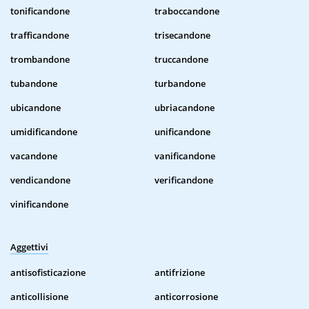
tonificandone
traboccandone
trafficandone
trisecandone
trombandone
truccandone
tubandone
turbandone
ubicandone
ubriacandone
umidificandone
unificandone
vacandone
vanificandone
vendicandone
verificandone
vinificandone
Aggettivi
antisofisticazione
antifrizione
anticollisione
anticorrosione