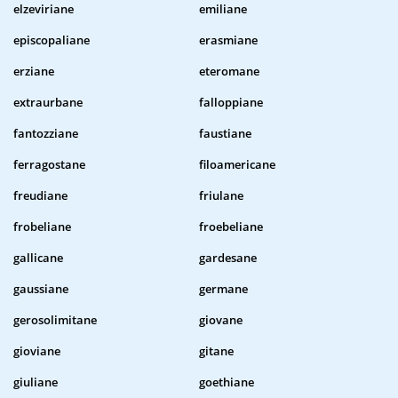
elzeviriane
emiliane
episcopaliane
erasmiane
erziane
eteromane
extraurbane
falloppiane
fantozziane
faustiane
ferragostane
filoamericane
freudiane
friulane
frobeliane
froebeliane
gallicane
gardesane
gaussiane
germane
gerosolimitane
giovane
gioviane
gitane
giuliane
goethiane