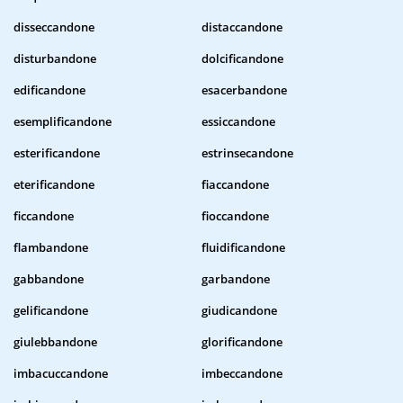
disseccandone
distaccandone
disturbandone
dolcificandone
edificandone
esacerbandone
esemplificandone
essiccandone
esterificandone
estrinsecandone
eterificandone
fiaccandone
ficcandone
fioccandone
flambandone
fluidificandone
gabbandone
garbandone
gelificandone
giudicandone
giulebbandone
glorificandone
imbacuccandone
imbeccandone