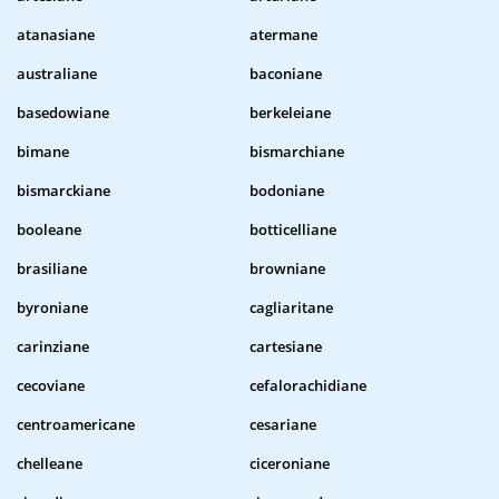
atanasiane
atermane
australiane
baconiane
basedowiane
berkeleiane
bimane
bismarchiane
bismarckiane
bodoniane
booleane
botticelliane
brasiliane
browniane
byroniane
cagliaritane
carinziane
cartesiane
cecoviane
cefalorachidiane
centroamericane
cesariane
chelleane
ciceroniane